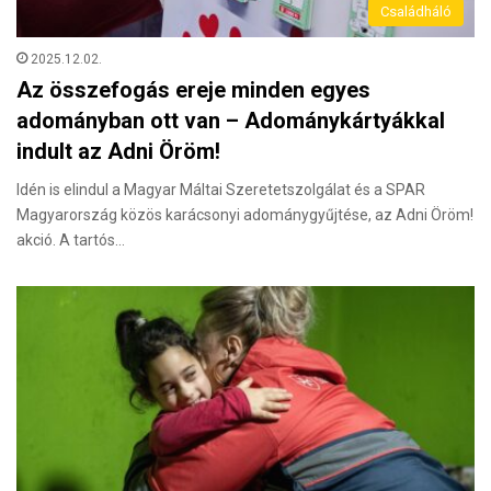
Családháló
2025.12.02.
Az összefogás ereje minden egyes
adományban ott van – Adománykártyákkal
indult az Adni Öröm!
Idén is elindul a Magyar Máltai Szeretetszolgálat és a SPAR
Magyarország közös karácsonyi adománygyűjtése, az Adni Öröm!
akció. A tartós…