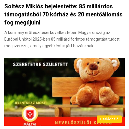
Soltész Miklós bejelentette: 85 milliárdos
támogatásból 70 kórház és 20 mentőállomás
fog megújulni
A kormány erőfeszítései következtében Magyarország az
Európai Uniótól 2025-ben 85 milliárd forintos támogatást tudott
megszerezni, amely egyébként is járt hazánknak…
Családháló