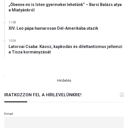
„Őbenne mi is Isten gyermekei lehetünk” – Barsi Balázs atya
a Miatyánkról
11:08
XIV. Leó pápa hamarosan Dél-Amerikába utazik
10:04
Latorcai Csaba: Káosz, kapkodás és dilettantizmus jellemzi
a Tisza kormányzását
.
Hirdetés
IRATKOZZON FEL A HÍRLEVELÜNKRE!
Email