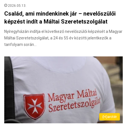
2026.05.13.
Család, ami mindenkinek jár – nevelőszülői
képzést indít a Máltai Szeretetszolgálat
Nyíregyházán indítja el következő nevelőszülői képzését a Magyar
Máltai Szeretetszolgálat, a 24 és 55 év közötti jelentkezők a
tanfolyam során…
(H)arctér