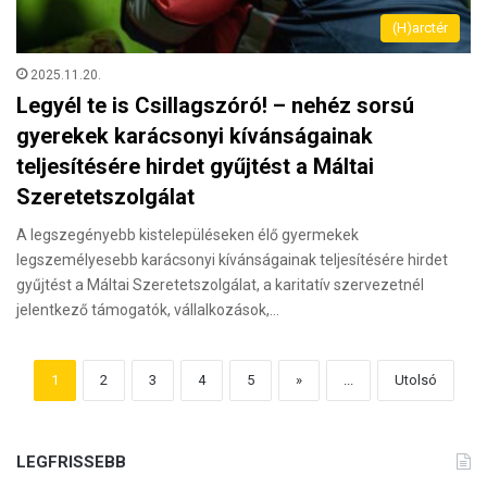
(H)arctér
2025.11.20.
Legyél te is Csillagszóró! – nehéz sorsú
gyerekek karácsonyi kívánságainak
teljesítésére hirdet gyűjtést a Máltai
Szeretetszolgálat
A legszegényebb kistelepüléseken élő gyermekek
legszemélyesebb karácsonyi kívánságainak teljesítésére hirdet
gyűjtést a Máltai Szeretetszolgálat, a karitatív szervezetnél
jelentkező támogatók, vállalkozások,…
1
2
3
4
5
»
...
Utolsó
LEGFRISSEBB