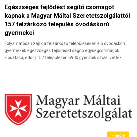
Egészséges fejlődést segítő csomagot
kapnak a Magyar Máltai Szeretetszolgálattól
157 felzárkózó település óvodáskorú
gyermekei
Folyamatosan zajlik a felzárkózó településeken élő óvodáskorú
gyermekek egészséges fejlődését segítő egységcsomagok
kiosztása, eddig 157 településen 6900 gyermek szülei vették…
(H)arctér