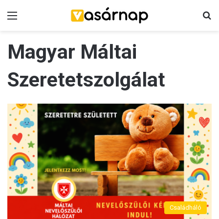
Menü
K
Magyar Máltai
Szeretetszolgálat
Családháló