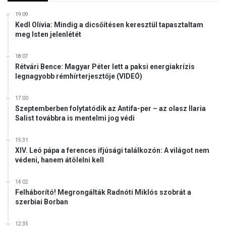
19:09
Kedl Olívia: Mindig a dicsőítésen keresztül tapasztaltam
meg Isten jelenlétét
18:07
Rétvári Bence: Magyar Péter lett a paksi energiakrízis
legnagyobb rémhírterjesztője (VIDEÓ)
17:00
Szeptemberben folytatódik az Antifa-per – az olasz Ilaria
Salist továbbra is mentelmi jog védi
15:31
XIV. Leó pápa a ferences ifjúsági találkozón: A világot nem
védeni, hanem átölelni kell
14:02
Felháborító! Megrongálták Radnóti Miklós szobrát a
szerbiai Borban
12:35