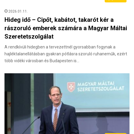
2026.01.11.
Hideg idő – Cipőt, kabátot, takarót kér a
rászoruló emberek számára a Magyar Máltai
Szeretetszolgálat
A rendkívüli hidegben a tervezettnél gyorsabban fogynak a
hajléktalanellátásban gyakran pótlásra szoruló ruhaneműk, ezért
több vidéki városban és Budapesten is…