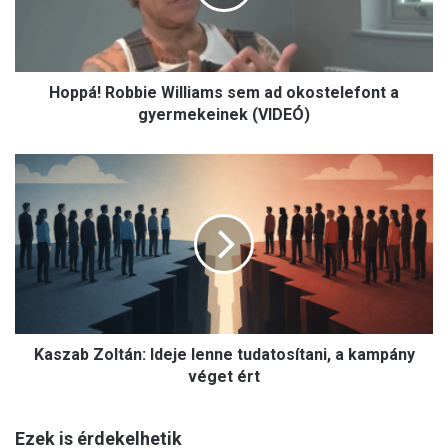
!
R
o
b
Hoppá! Robbie Williams sem ad okostelefont a
b
i
gyermekeinek (VIDEÓ)
e
W
K
i
a
l
s
l
z
i
a
a
b
m
Z
s
o
s
l
e
Kaszab Zoltán: Ideje lenne tudatosítani, a kampány
t
m
á
véget ért
a
n
d
:
o
Ezek is érdekelhetik
I