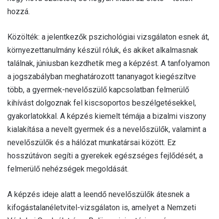
hozzá.
Közölték: a jelentkezők pszichológiai vizsgálaton esnek át,
környezettanulmány készül róluk, és akiket alkalmasnak
találnak, júniusban kezdhetik meg a képzést. A tanfolyamon
a jogszabályban meghatározott tananyagot kiegészítve
több, a gyermek-nevelőszülő kapcsolatban felmerülő
kihívást dolgoznak fel kiscsoportos beszélgetésekkel,
gyakorlatokkal. A képzés kiemelt témája a bizalmi viszony
kialakítása a nevelt gyermek és a nevelőszülők, valamint a
nevelőszülők és a hálózat munkatársai között. Ez
hosszútávon segíti a gyerekek egészséges fejlődését, a
felmerülő nehézségek megoldását.
A képzés ideje alatt a leendő nevelőszülők átesnek a
kifogástalanéletvitel-vizsgálaton is, amelyet a Nemzeti