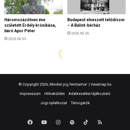
© Copyright 2026, Minden jog fenntartva! |
Vasárnap.hu
Impresszum
Hírbeküldés
Adatkezelési tájékoztató
Jogi nyilatkozat
Támogatók
Facebook
YouTube
Instagram
Spotify
TikTok
RSS