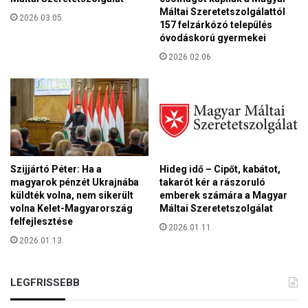
,
e
Máltai Szeretetszolgálattól
a
2026.03.05.
157 felzárkózó település
k
k
óvodáskorú gyermekei
(
a
V
2026.02.06.
m
I
p
D
á
E
n
Ó
y
)
v
é
g
Szijjártó Péter: Ha a
Hideg idő – Cipőt, kabátot,
e
magyarok pénzét Ukrajnába
takarót kér a rászoruló
t
küldték volna, nem sikerült
emberek számára a Magyar
é
volna Kelet-Magyarország
Máltai Szeretetszolgálat
r
felfejlesztése
2026.01.11.
t
2026.01.13.
LEGFRISSEBB