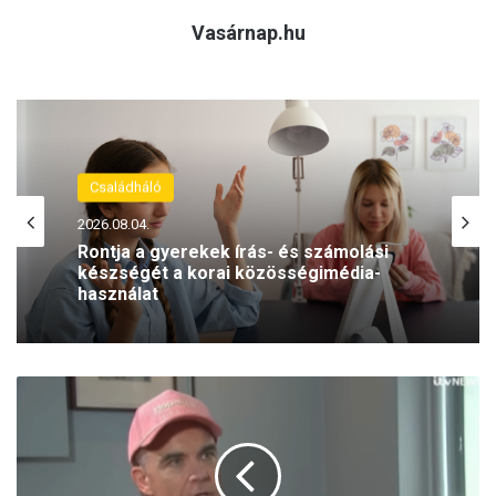
Vasárnap.hu
Családháló
2026.08.04.
Rontja a gyerekek írás- és számolási
készségét a korai közösségimédia-
használat
H
o
p
p
á