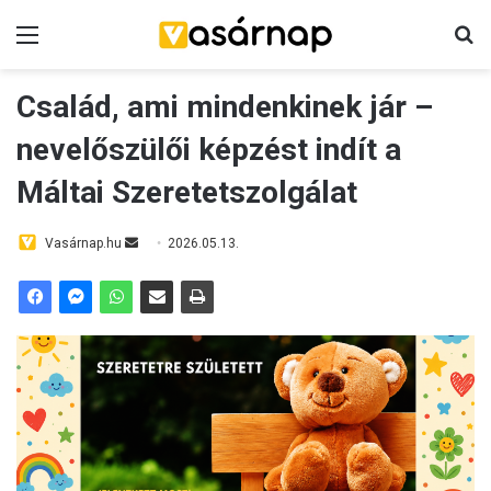
Menü
K
Család, ami mindenkinek jár –
nevelőszülői képzést indít a
Máltai Szeretetszolgálat
Vasárnap.hu
S
2026.05.13.
e
n
d
a
n
e
m
a
i