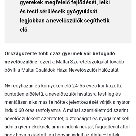
gyerekek megfelelő fejlődését, lelki
és testi sérüléseik gyógyulását
legjobban a nevelőszülők segíthetik
elő.
Országszerte több száz gyermek vár befogadó
nevelőszülőre,
ezért a Máltai Szeretetszolgálat tovább
bővíti a Máltai Családok Háza Nevelőszülői Hálózatát.
Nyíregyházán és környékén élő 24-55 éves kor közötti,
büntetlen előéletű, a nevelőszülői hivatásra testileg és
mentálisan alkalmas felnőttek jelentkezését várják a nyáron
induló 60 órás tanfolyamra. A máltai szemléletmód szerint
nevelőszülőként szeretetet, biztonságot és nyugalmat kell
adni a gyermekeknek, ami mindenkinek jár, függetlenül attól,
hogy hová született, és hogyan indult az élete – tették