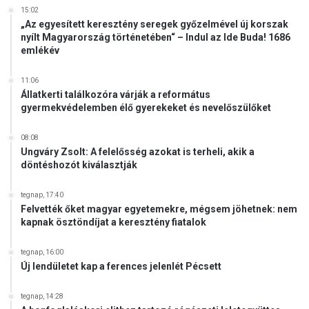
15:02
„Az egyesített keresztény seregek győzelmével új korszak
nyílt Magyarország történetében“ – Indul az Ide Buda! 1686
emlékév
11:06
Állatkerti találkozóra várják a református
gyermekvédelemben élő gyerekeket és nevelőszülőket
08:08
Ungváry Zsolt: A felelősség azokat is terheli, akik a
döntéshozót kiválasztják
tegnap, 17:40
Felvették őket magyar egyetemekre, mégsem jöhetnek: nem
kapnak ösztöndíjat a keresztény fiatalok
tegnap, 16:00
Új lendületet kap a ferences jelenlét Pécsett
tegnap, 14:28