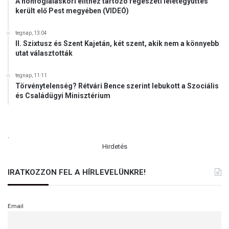
A honfoglaláskori elithez tartozó régészeti leletegyüttes
került elő Pest megyében (VIDEÓ)
tegnap, 13:04
II. Szixtusz és Szent Kajetán, két szent, akik nem a könnyebb
utat választották
tegnap, 11:11
Törvénytelenség? Rétvári Bence szerint lebukott a Szociális
és Családügyi Minisztérium
.
Hirdetés
IRATKOZZON FEL A HÍRLEVELÜNKRE!
Email