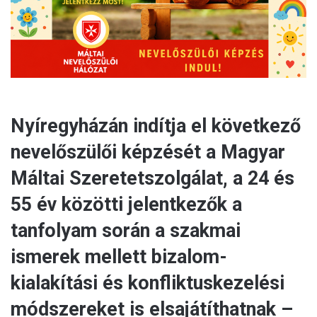
l
Nyíregyházán indítja el következő
nevelőszülői képzését a Magyar
Máltai Szeretetszolgálat, a 24 és
55 év közötti jelentkezők a
tanfolyam során a szakmai
ismerek mellett bizalom-
kialakítási és konfliktuskezelési
módszereket is elsajátíthatnak –