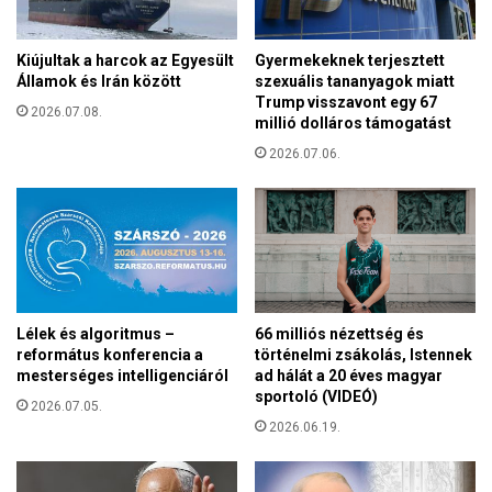
Kiújultak a harcok az Egyesült
Gyermekeknek terjesztett
Államok és Irán között
szexuális tananyagok miatt
Trump visszavont egy 67
2026.07.08.
millió dolláros támogatást
2026.07.06.
Lélek és algoritmus –
66 milliós nézettség és
református konferencia a
történelmi zsákolás, Istennek
mesterséges intelligenciáról
ad hálát a 20 éves magyar
sportoló (VIDEÓ)
2026.07.05.
2026.06.19.