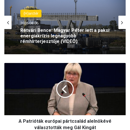
(H)arctér
2026.08.06.
Rétvári Bence: Magyar Péter lett a paksi
energiakrízis legnagyobb
rémhírterjesztője (VIDEÓ)
A
Patrióták
európai
pártcsalád
alelnökévé
választották
meg
Gál
Kingát
A Patrióták európai pártcsalád alelnökévé
választották meg Gál Kingát