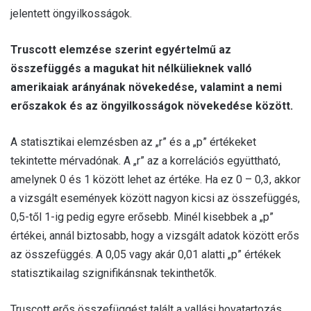
jelentett öngyilkosságok.
Truscott elemzése szerint egyértelmű az
összefüggés a magukat hit nélkülieknek valló
amerikaiak arányának növekedése, valamint a nemi
erőszakok és az öngyilkosságok növekedése között.
A statisztikai elemzésben az „r” és a „p” értékeket
tekintette mérvadónak. A „r” az a korrelációs együttható,
amelynek 0 és 1 között lehet az értéke. Ha ez 0 – 0,3, akkor
a vizsgált események között nagyon kicsi az összefüggés,
0,5-től 1-ig pedig egyre erősebb. Minél kisebbek a „p”
értékei, annál biztosabb, hogy a vizsgált adatok között erős
az összefüggés. A 0,05 vagy akár 0,01 alatti „p” értékek
statisztikailag szignifikánsnak tekinthetők.
Truscott erős összefüggést talált a vallási hovatartozás