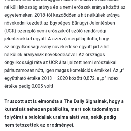
nélküli lakosság aránya és a nemi erőszak aránya között az
egyetemeken. 2018-tól kezdődően a hit nélküliek aránya
növekedni kezdett az Egységes Bűnügyi Jelentésben
(UCR) szereplő nemi erőszakról szóló rendőrségi
jelentésekkel együtt. A szerző megállapította, hogy
az öngyilkossági arány növekedése együtt járt a hit
nélküliek arányának növekedésével. Az országos
öngyilkossági ráta az UCR által jelzett nemi erőszakkal
párhuzamosan nőtt, igen magas korrelációs értékkel. Az „r”
együttható értéke 2013 – 2020 között 0,872, a „p” index
értéke pedig 0,005 volt!
Truscott azt is elmondta a The Daily Signalnak, hogy a
kutatását nehezen publikálta, mert sok tudományos
folyóirat a baloldaliak uralma alatt van, nekik pedig
nem tetszettek az eredményei.