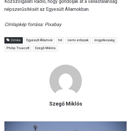
Közszolgálati Rádió, hogy gondolják át a vallástalanság
népszerűsítését az Egyesült Államokban.
Címlapkép forrása: Pixabay
Címke
Egyesült Államok
hit
nemi erőszak
öngyilkosság
Philip Truscott
Szegő Miklós
Szegő Miklós