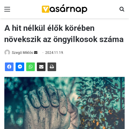
Menü
Ke
A hit nélkül élők körében
növekszik az öngyilkosok száma
Send
Szegő Miklós
2024.11.19.
an
email