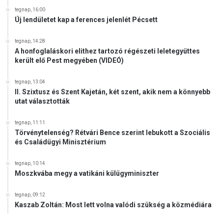
tegnap, 16:00
Új lendületet kap a ferences jelenlét Pécsett
tegnap, 14:28
A honfoglaláskori elithez tartozó régészeti leletegyüttes
került elő Pest megyében (VIDEÓ)
tegnap, 13:04
II. Szixtusz és Szent Kajetán, két szent, akik nem a könnyebb
utat választották
tegnap, 11:11
Törvénytelenség? Rétvári Bence szerint lebukott a Szociális
és Családügyi Minisztérium
tegnap, 10:14
Moszkvába megy a vatikáni külügyminiszter
tegnap, 09:12
Kaszab Zoltán: Most lett volna valódi szükség a közmédiára