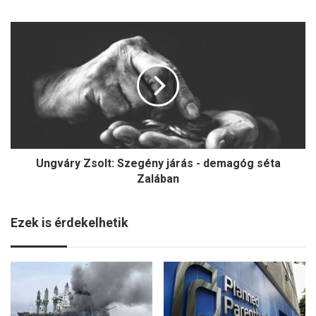
Ungváry
Zsolt:
Szegény
járás
-
demagóg
séta
Zalában
Ungváry Zsolt: Szegény járás - demagóg séta
Zalában
Ezek is érdekelhetik