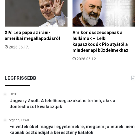
XIV. Leó pápa az iráni-
Amikor összecsapnak a
amerikai megállapodásról
hullámok – Lelki
kapaszkodók Pio atyától a
2026.06.17.
mindennapi küzdelmekhez
2026.06.12.
LEGFRISSEBB
08:08
Ungváry Zsolt: A felelősség azokat is terheli, akik a
döntéshozót kiválasztják
tegnap, 17:40
Felvették őket magyar egyetemekre, mégsem jöhetnek: nem
kapnak ösztöndíjat a keresztény fiatalok