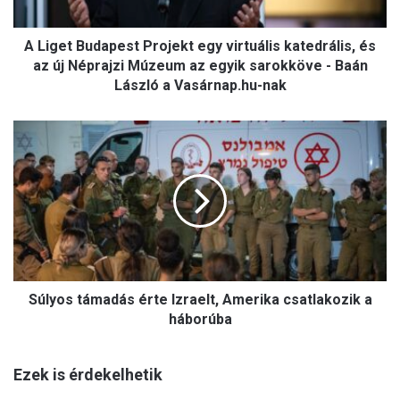
és
az
új
A Liget Budapest Projekt egy virtuális katedrális, és
Néprajzi
az új Néprajzi Múzeum az egyik sarokköve - Baán
Múzeum
László a Vasárnap.hu-nak
az
egyik
Súlyos
sarokköve
támadás
-
érte
Baán
Izraelt,
László
Amerika
a
csatlakozik
Vasárnap.hu-
a
nak
háborúba
Súlyos támadás érte Izraelt, Amerika csatlakozik a
háborúba
Ezek is érdekelhetik