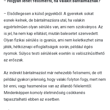
–
Hogyan lehet felismerni, ha valakit bántalmaznak?
– Elsődlegesen a külső jegyekből. A gyerekek sokat
esnek-kelnek, de bántalmazásra utal, ha valakin
egyértelműen olyan sérülés van, ami nem szokványos. Az
is jel, ha nem kap ellátást, miután balesetet szenvedett.
Olyan fizikai sérülés is gyanús, ami nem keletkezhet sima
játék, hétköznapi elfoglaltságok során, például égés
nyomok. Súlyos testi sérülések esetén is valószínűsíthető
az erőszak.
Az indirekt bántalmazást már nehezebb felismerni, de ott
például gyakori jelenség, hogy valaki folyton fogy, mert nem
bír enni, vagy hasmenése van az állandó félelemtől.
Mindenképpen komoly életminőség csökkenés
tapasztalható ebben az esetben.