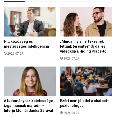
Hit, közösség és
„Mindannyian értékesnek
mesterséges intelligencia
lettünk teremtve” Új dal és
videóklip a Hiding Place-től!
2026.07.27.
2026.07.27.
A tudománynak kötelessége
Ezért nem jó ötlet a chatbot-
izgalmasnak maradni –
pszichológus
Interjú Molnár Janka Sárával
2026.05.07.