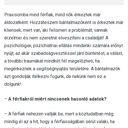
Praxisomba mind férfiak, mind nők érkeztek már
áldozatként. Hozzáteszem bántalmazóként is érkeztek már
kliensek, mert van, aki felismeri a problémát, vannak
érzelmei és nem szeretné elveszíteni a családját! A
pszichológiai, pszichiátriai ellátás mindenki számára előnyt
nyújt, az akár szabadságvesztéssel járó büntetést, a válást,
a további traumákat mindkét fél megelőzheti, ha
megérkeznek a segítségnyújtás területére. A bántalmazók
azt gondolják ítélkezni fogunk, de nekünk nem ez a
dolgunk!
–
A férfiakról miért nincsenek hasonló adatok?
– A férfiak nehezen vallják be, mert a köztudatban még
mindig él az a hit, hogy a férfiasságában sérül valaki, ha