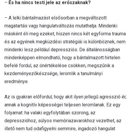
–
És ha nincs testi jele az erőszaknak?
– A lelki bántalmazást elsősorban a megváltozott
magatartás vagy hangulatváltozás mutathatja. Mindenki
másként éli meg ezeket, hiszen nincs két egyforma trauma
és az egyének megküzdési stratégiái is különböznek, nem
mindenki lesz például depressziós. De általánosságban
mindenképpen elmondható, hogy a bántalmazott hirtelen
befelé fordul, az önértékelése csökken, megszűnik a
kezdeményezőkészsége, leromlik a tanulmányi
eredménye.
Az is gyakran előfordul, hogy akit ilyen jellegű agresszió ér,
annak a kognitív képességei teljesen leromlanak. Ez egy
folyamat: ha valaki egyfolytában szorong, az
depresszióhoz, súlyos memóriazavarokhoz vezethet, az
illető nem tud odafigyelni semmire, ingadozó hangulat