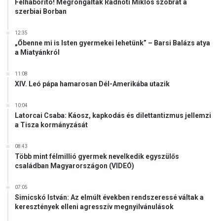
Felháborító! Megrongálták Radnóti Miklós szobrát a
szerbiai Borban
12:35
„Őbenne mi is Isten gyermekei lehetünk” – Barsi Balázs atya
a Miatyánkról
11:08
XIV. Leó pápa hamarosan Dél-Amerikába utazik
10:04
Latorcai Csaba: Káosz, kapkodás és dilettantizmus jellemzi
a Tisza kormányzását
08:43
Több mint félmillió gyermek nevelkedik egyszülős
családban Magyarországon (VIDEÓ)
07:05
Simicskó István: Az elmúlt években rendszeressé váltak a
keresztények elleni agresszív megnyilvánulások