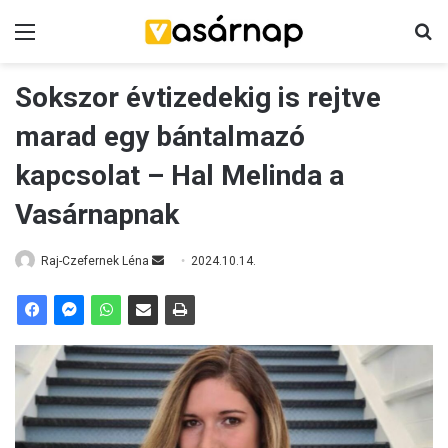
Menü
Ke
Sokszor évtizedekig is rejtve
marad egy bántalmazó
kapcsolat – Hal Melinda a
Vasárnapnak
Send
Raj-Czefernek Léna
2024.10.14.
an
email