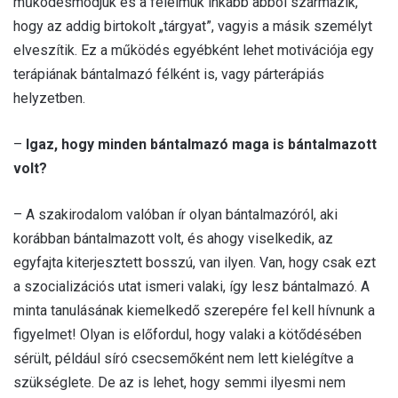
működésmódjuk és a félelmük inkább abból származik,
hogy az addig birtokolt „tárgyat”, vagyis a másik személyt
elveszítik. Ez a működés egyébként lehet motivációja egy
terápiának bántalmazó félként is, vagy párterápiás
helyzetben.
–
Igaz, hogy minden bántalmazó maga is bántalmazott
volt?
– A szakirodalom valóban ír olyan bántalmazóról, aki
korábban bántalmazott volt, és ahogy viselkedik, az
egyfajta kiterjesztett bosszú, van ilyen. Van, hogy csak ezt
a szocializációs utat ismeri valaki, így lesz bántalmazó. A
minta tanulásának kiemelkedő szerepére fel kell hívnunk a
figyelmet! Olyan is előfordul, hogy valaki a kötődésében
sérült, például síró csecsemőként nem lett kielégítve a
szükséglete. De az is lehet, hogy semmi ilyesmi nem