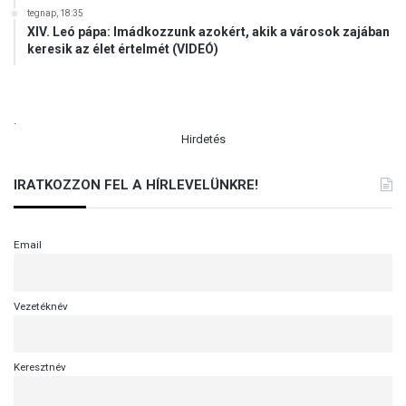
tegnap, 18:35
XIV. Leó pápa: Imádkozzunk azokért, akik a városok zajában
keresik az élet értelmét (VIDEÓ)
.
Hirdetés
IRATKOZZON FEL A HÍRLEVELÜNKRE!
Email
Vezetéknév
Keresztnév