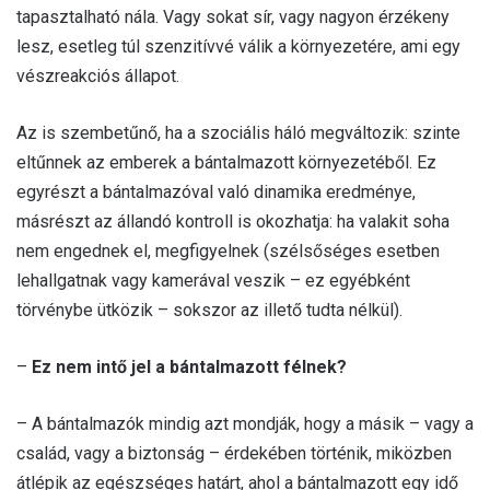
tapasztalható nála. Vagy sokat sír, vagy nagyon érzékeny
lesz, esetleg túl szenzitívvé válik a környezetére, ami egy
vészreakciós állapot.
Az is szembetűnő, ha a szociális háló megváltozik: szinte
eltűnnek az emberek a bántalmazott környezetéből. Ez
egyrészt a bántalmazóval való dinamika eredménye,
másrészt az állandó kontroll is okozhatja: ha valakit soha
nem engednek el, megfigyelnek (szélsőséges esetben
lehallgatnak vagy kamerával veszik – ez egyébként
törvénybe ütközik – sokszor az illető tudta nélkül).
–
Ez nem intő jel a bántalmazott félnek?
– A bántalmazók mindig azt mondják, hogy a másik – vagy a
család, vagy a biztonság – érdekében történik, miközben
átlépik az egészséges határt, ahol a bántalmazott egy idő