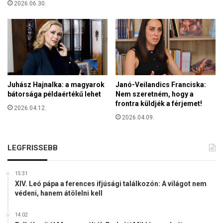
2026.06.30.
Juhász Hajnalka: a magyarok
Janó-Veilandics Franciska:
bátorsága példaértékű lehet
Nem szeretném, hogy a
frontra küldjék a férjemet!
2026.04.12.
2026.04.09.
LEGFRISSEBB
15:31
XIV. Leó pápa a ferences ifjúsági találkozón: A világot nem
védeni, hanem átölelni kell
14:02