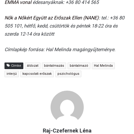
EMMA vonal
édesanyáknak: +36 80 414 565
Nők a Nőkért Együtt az Erőszak Ellen (NANE)
: tel.: +36 80
505 101, hétfő, kedd, csütörtök és péntek 18-22 óra és
szerda 12-14 óra között
Címlapkép forrása: Hal Melinda magángyűjteménye.
Címke
áldozat
bántalmazás
bántalmazó
Hal Melinda
interjú
kapcsolati erőszak
pszichológus
Raj-Czefernek Léna