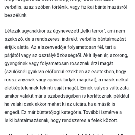
verbális, azaz szóban történik, vagy fizikai bántalmazásról
beszélünk.
Létezik ugyanakkor az úgynevezett „lelki terror”, ami nem
szakszó, de a rendszeres, indirekt, verbális bántalmazást
értjük alatta. Az elszenvedője folyamatosan fél, tart a
párjától vagy az osztályközösségtől. Akit ilyen ér, szorong,
gyengének vagy folyamatosan rossznak érzi magát
(szülőknél gyakran előfordul ezekben az esetekben, hogy
rossz anyának vagy apának tartják magukat), a másik nélkül
életképtelennek tekinti saját magát. Ennek súlyos változata,
amikor valakit már a szabadságában is korlátoznak, például
ha valaki csak akkor mehet ki az utcára, ha a másik is
engedi. Ez már büntetőjogi kategória. További ismérve a
lelki bántalmazásnak, hogy rendszeres a felek között.