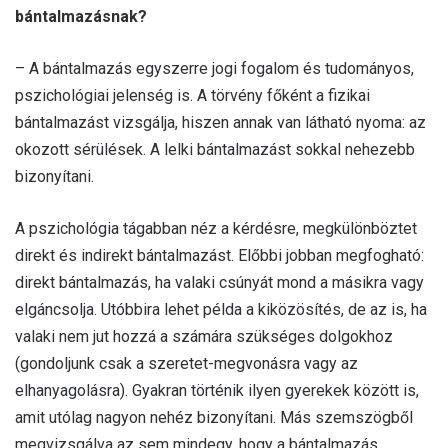
bántalmazásnak?
– A bántalmazás egyszerre jogi fogalom és tudományos,
pszichológiai jelenség is. A törvény főként a fizikai
bántalmazást vizsgálja, hiszen annak van látható nyoma: az
okozott sérülések. A lelki bántalmazást sokkal nehezebb
bizonyítani.
A pszichológia tágabban néz a kérdésre, megkülönböztet
direkt és indirekt bántalmazást. Előbbi jobban megfogható:
direkt bántalmazás, ha valaki csúnyát mond a másikra vagy
elgáncsolja. Utóbbira lehet példa a kiközösítés, de az is, ha
valaki nem jut hozzá a számára szükséges dolgokhoz
(gondoljunk csak a szeretet-megvonásra vagy az
elhanyagolásra). Gyakran történik ilyen gyerekek között is,
amit utólag nagyon nehéz bizonyítani. Más szemszögből
megvizsgálva az sem mindegy, hogy a bántalmazás