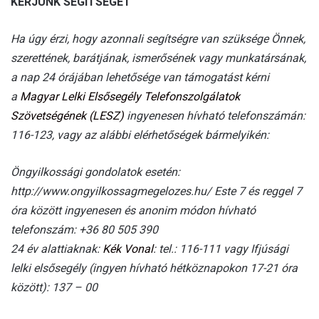
KÉRJÜNK SEGÍTSÉGET
Ha úgy érzi, hogy azonnali segítségre van szüksége Önnek,
szerettének, barátjának, ismerősének vagy munkatársának,
a nap 24 órájában lehetősége van támogatást kérni
a
Magyar Lelki Elsősegély Telefonszolgálatok
Szövetségének (LESZ)
ingyenesen hívható telefonszámán:
116-123, vagy az alábbi elérhetőségek bármelyikén:
Öngyilkossági gondolatok esetén:
http://www.ongyilkossagmegelozes.hu/ Este 7 és reggel 7
óra között ingyenesen és anonim módon hívható
telefonszám: +36 80 505 390
24 év alattiaknak:
Kék Vonal
: tel.: 116-111 vagy Ifjúsági
lelki elsősegély (ingyen hívható hétköznapokon 17-21 óra
között): 137 – 00