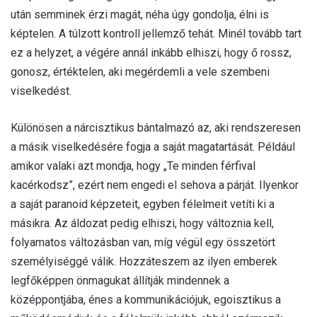
után semminek érzi magát, néha úgy gondolja, élni is
képtelen. A túlzott kontroll jellemző tehát. Minél tovább tart
ez a helyzet, a végére annál inkább elhiszi, hogy ő rossz,
gonosz, értéktelen, aki megérdemli a vele szembeni
viselkedést.
Különösen a nárcisztikus bántalmazó az, aki rendszeresen
a másik viselkedésére fogja a saját magatartását. Például
amikor valaki azt mondja, hogy „Te minden férfival
kacérkodsz”, ezért nem engedi el sehova a párját. Ilyenkor
a saját paranoid képzeteit, egyben félelmeit vetíti ki a
másikra. Az áldozat pedig elhiszi, hogy változnia kell,
folyamatos változásban van, míg végül egy összetört
személyiséggé válik. Hozzáteszem az ilyen emberek
legfőképpen önmagukat állítják mindennek a
középpontjába, énes a kommunikációjuk, egoisztikus a