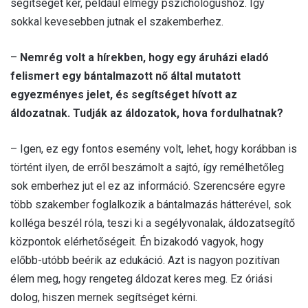
segítséget kér, például elmegy pszichológushoz. Így
sokkal kevesebben jutnak el szakemberhez.
–
Nemrég volt a hírekben, hogy egy áruházi eladó
felismert egy bántalmazott nő által mutatott
egyezményes jelet, és segítséget hívott az
áldozatnak. Tudják az áldozatok, hova fordulhatnak?
– Igen, ez egy fontos esemény volt, lehet, hogy korábban is
történt ilyen, de erről beszámolt a sajtó, így remélhetőleg
sok emberhez jut el ez az információ. Szerencsére egyre
több szakember foglalkozik a bántalmazás hátterével, sok
kolléga beszél róla, teszi ki a segélyvonalak, áldozatsegítő
központok elérhetőségeit. Én bizakodó vagyok, hogy
előbb-utóbb beérik az edukáció. Azt is nagyon pozitívan
élem meg, hogy rengeteg áldozat keres meg. Ez óriási
dolog, hiszen mernek segítséget kérni.