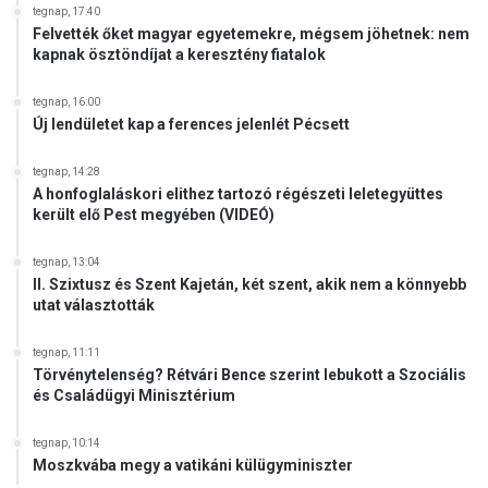
tegnap, 17:40
Felvették őket magyar egyetemekre, mégsem jöhetnek: nem
kapnak ösztöndíjat a keresztény fiatalok
tegnap, 16:00
Új lendületet kap a ferences jelenlét Pécsett
tegnap, 14:28
A honfoglaláskori elithez tartozó régészeti leletegyüttes
került elő Pest megyében (VIDEÓ)
tegnap, 13:04
II. Szixtusz és Szent Kajetán, két szent, akik nem a könnyebb
utat választották
tegnap, 11:11
Törvénytelenség? Rétvári Bence szerint lebukott a Szociális
és Családügyi Minisztérium
tegnap, 10:14
Moszkvába megy a vatikáni külügyminiszter