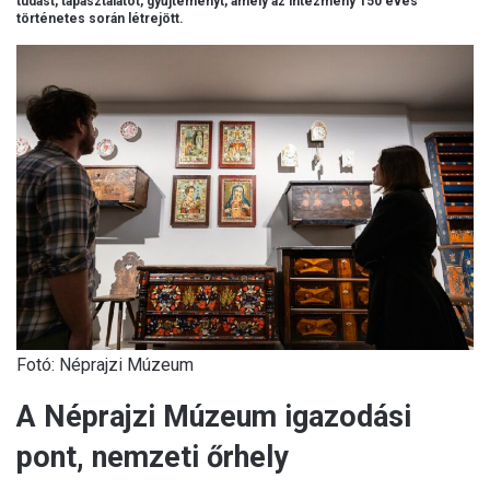
tudást, tapasztalatot, gyűjteményt, amely az intézmény 150 éves
történetes során létrejött.
Fotó: Néprajzi Múzeum
A Néprajzi Múzeum igazodási
pont, nemzeti őrhely