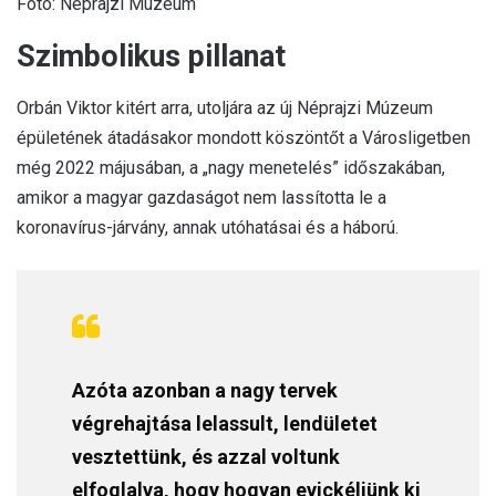
Fotó: Néprajzi Múzeum
Szimbolikus pillanat
Orbán Viktor kitért arra, utoljára az új Néprajzi Múzeum
épületének átadásakor mondott köszöntőt a Városligetben
még 2022 májusában, a „nagy menetelés” időszakában,
amikor a magyar gazdaságot nem lassította le a
koronavírus-járvány, annak utóhatásai és a háború.
Azóta azonban a nagy tervek
végrehajtása lelassult, lendületet
vesztettünk, és azzal voltunk
elfoglalva, hogy hogyan evickéljünk ki