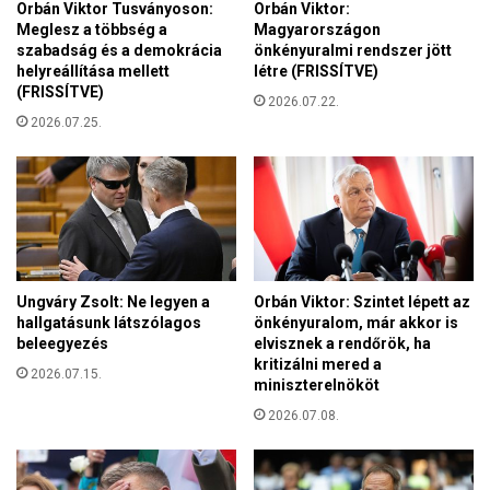
Orbán Viktor Tusványoson:
Orbán Viktor:
Meglesz a többség a
Magyarországon
szabadság és a demokrácia
önkényuralmi rendszer jött
helyreállítása mellett
létre (FRISSÍTVE)
(FRISSÍTVE)
2026.07.22.
2026.07.25.
Ungváry Zsolt: Ne legyen a
Orbán Viktor: Szintet lépett az
hallgatásunk látszólagos
önkényuralom, már akkor is
beleegyezés
elvisznek a rendőrök, ha
kritizálni mered a
2026.07.15.
miniszterelnököt
2026.07.08.