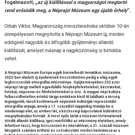
fogalmazott, „
az új kiállítással a magyarságot megtartó
rend erősödik meg, a Néprajzi Múzeum egy újabb őrhely
”.
Orbán Viktor, Magyarország miniszterelnöke október 10-én
ünnepélyesen megnyitotta a Néprajzi Múzeum új, minden
eddiginél nagyobb és átfogóbb gyűjteményi állandó
kiállítását, amelyet másnap a nagyközönség is birtokba
vehet.
A Néprajzi Múzeum Európa egyik kiemelkedő tematikus múzeuma,
2022-ben átadott új épületének köszönhetően pedig a világ egyik
legkorszerűbb etnográfiai intézménye. Gyűjteményében 232 ezer
néprajzi tárgy mellett egyedülálló fényképfelvételeket, kéziratokat,
fotókat, népzenei és filmfelvételeket is őriz. A magyar népi kultúra
felbecsülhetetlen értékű tárgyi emlékein kívül itt található a térség
legnagyobb, távoli kontinensek népeinek kultúráját reprezentáló
etnográfiai anyaga, amely a 17. századtól napjainkig mutatja be a
mindennapi élet, az emberi lét, a közösségi kapcsolatok különböző
megnyilvánulási formáit. A most nyíló tárlat a múzeum történetének
ötödik állandó kiállítása, igazi mérföldkő az intézmény életében, amely
lehetővé teszi, hogy korszerűen és interaktívan, a 21. századi múzeum
látogatók számára érthető és szórakoztató módon bemutassa az a