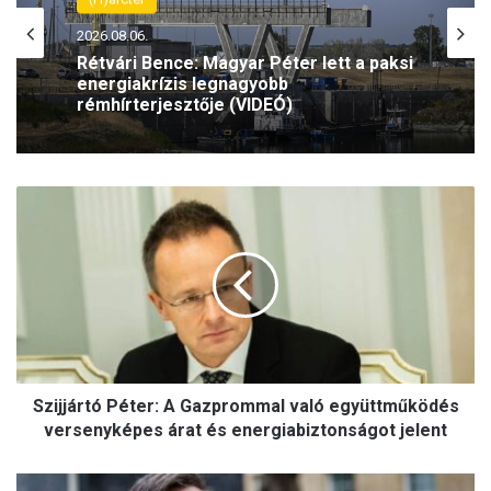
(H)arctér
(H)arctér
2026.08.06.
2026.08.06.
Rétvári Bence: Magyar Péter lett a paksi
Szeptemberben folytatódik az Antifa-
energiakrízis legnagyobb
per – az olasz Ilaria Salist továbbra is
rémhírterjesztője (VIDEÓ)
mentelmi jog védi
Szijjártó
Péter:
A
Gazprommal
való
együttműködés
versenyképes
árat
és
energiabiztonságot
Szijjártó Péter: A Gazprommal való együttműködés
jelent
versenyképes árat és energiabiztonságot jelent
Mark