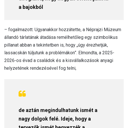
a bajokból
– fogalmazott. Ugyanakkor hozzátette, a Néprajzi Múzeum
állandó tárlatának átadása remélhetőleg egy szimbolikus
pillanat abban a tekintetben is, hogy „úgy érezhetjük,
lassacskán túljutunk a problémákon”. Elmondta, a 2025-
2026-os évad a családok és a kisvállalkozások anyagi
helyzetének rendezésével fog telni,
de aztán megindulhatunk ismét a
nagy dolgok felé. Ideje, hogy a
tervezők ismét hegyezzék a