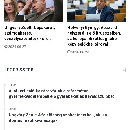
Ungváry Zsolt: Népakarat,
Hölvényi György: Abszurd
számonkérés,
helyzet állt elő Brüsszelben,
veszélyeztetettek köre…
az Európai Bizottság tálib
képviselőkkel tárgyal
2026.06.27.
2026.06.24.
LEGFRISSEBB
11:06
Állatkerti találkozóra várják a református
gyermekvédelemben élő gyerekeket és nevelőszülőket
08:08
Ungváry Zsolt: A felelősség azokat is terheli, akik a
döntéshozót kiválasztják