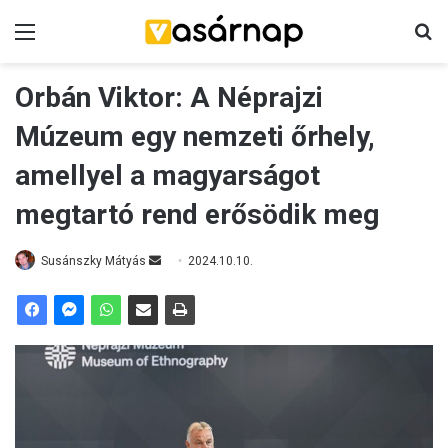
Menü
Ke
Orbán Viktor: A Néprajzi
Múzeum egy nemzeti őrhely,
amellyel a magyarságot
megtartó rend erősödik meg
Send
Susánszky Mátyás
2024.10.10.
an
email