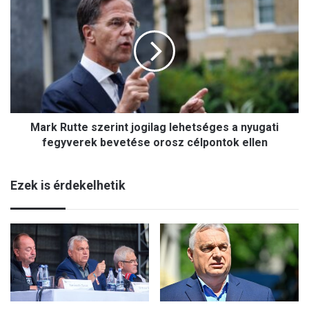
Rutte
szerint
jogilag
lehetséges
a
nyugati
fegyverek
bevetése
orosz
Mark Rutte szerint jogilag lehetséges a nyugati
célpontok
fegyverek bevetése orosz célpontok ellen
ellen
Ezek is érdekelhetik