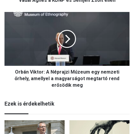
Vadai Ágnes a KDNP és Semjén Zsolt ellen
Semjén
Zsolt
Orbán
ellen
Viktor:
A
Néprajzi
Múzeum
egy
nemzeti
őrhely,
amellyel
a
Orbán Viktor: A Néprajzi Múzeum egy nemzeti
magyarságot
őrhely, amellyel a magyarságot megtartó rend
megtartó
erősödik meg
rend
erősödik
meg
Ezek is érdekelhetik