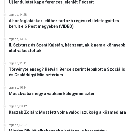
Új lendületet kap a ferences jelenlét Pécsett
tegnap, 14:28
A honfoglaláskori elithez tartozó régészeti leletegyüttes
került elő Pest megyében (VIDEÓ)
tegnap, 13:04
II. Szixtusz és Szent Kajetán, két szent, akik nem a könnyebb
utat választották
tegnap, 11:11
Törvénytelenség? Rétvári Bence szerint lebukott a Szociális
és Családügyi Minisztérium
tegnap, 10:14
Moszkvába megy a vatikáni külügyminiszter
tegnap, 09:12
Kaszab Zoltán: Most lett volna valódi szükség a közmédiára
tegnap, 07:07