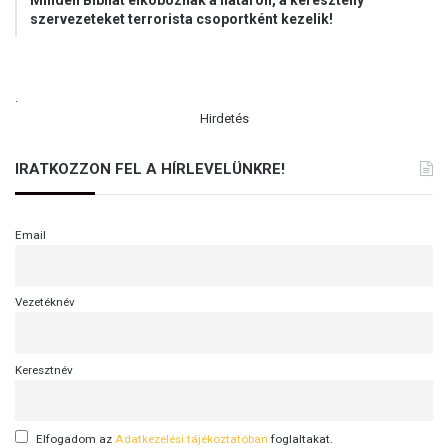
Minden Bibliát elkoboznak a határon, a keresztény
szervezeteket terrorista csoportként kezelik!
.
Hirdetés
IRATKOZZON FEL A HÍRLEVELÜNKRE!
Email
Vezetéknév
Keresztnév
Elfogadom az
Adatkezelési tájékoztatóban
foglaltakat.