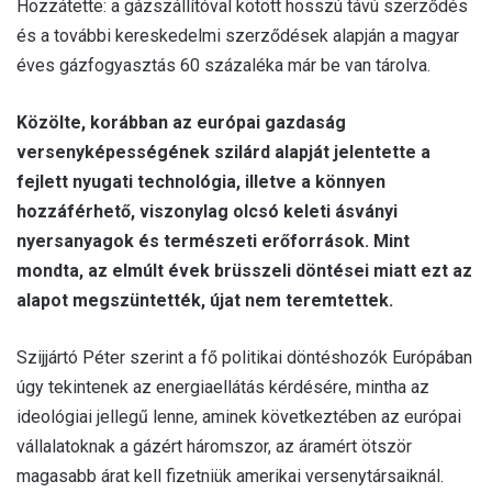
Hozzátette: a gázszállítóval kötött hosszú távú szerződés
és a további kereskedelmi szerződések alapján a magyar
éves gázfogyasztás 60 százaléka már be van tárolva.
Közölte, korábban az európai gazdaság
versenyképességének szilárd alapját jelentette a
fejlett nyugati technológia, illetve a könnyen
hozzáférhető, viszonylag olcsó keleti ásványi
nyersanyagok és természeti erőforrások.
Mint
mondta, az elmúlt évek brüsszeli döntései miatt ezt az
alapot megszüntették, újat nem teremtettek.
Szijjártó Péter szerint a fő politikai döntéshozók Európában
úgy tekintenek az energiaellátás kérdésére, mintha az
ideológiai jellegű lenne, aminek következtében az európai
vállalatoknak a gázért háromszor, az áramért ötször
magasabb árat kell fizetniük amerikai versenytársaiknál.