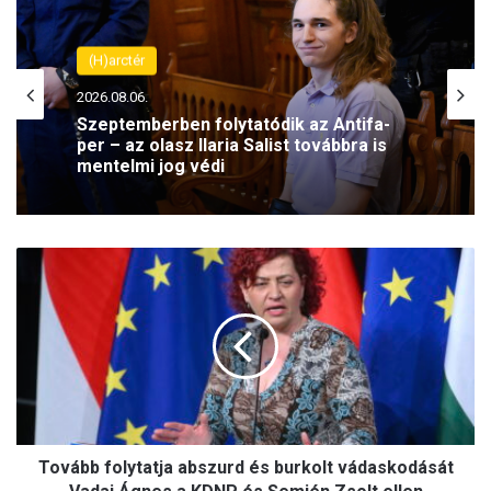
(H)arctér
2026.08.06.
Szeptemberben folytatódik az Antifa-
per – az olasz Ilaria Salist továbbra is
mentelmi jog védi
Tovább
folytatja
abszurd
és
burkolt
vádaskodását
Vadai
Ágnes
a
KDNP
Tovább folytatja abszurd és burkolt vádaskodását
és