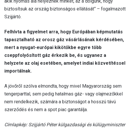
akik nyomás alá helyeznek minket, az a dolgunk, hogy
biztosítsuk az ország biztonságos ellátását” – fogalmazott
Szijjártó.
Felhívta a figyelmet arra, hogy Európában képmutatás
tapasztalható az orosz gáz vásárlásának kérdésében,
mert a nyugat-európai kikötőkbe egyre több
cseppfolyósított gáz érkezik be, és ugyanez a
helyzete az olaj esetében, amelyet indiai közvetítéssel
importálnak.
A jövőről szólva elmondta, hogy mivel Magyarország sem
tengerparttal, sem pedig hatalmas gáz- vagy olajmezőkkel
nem rendelkezik, számára a biztonságot a hosszú távú
szerződés és nem a spot piac garantálja.
Címlapkép: Szijjártó Péter külgazdasági és külügyminiszter