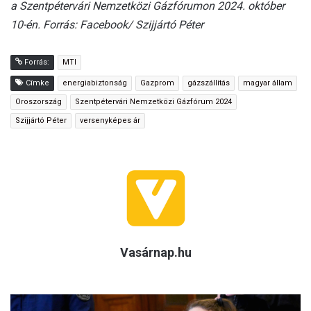
a Szentpétervári Nemzetközi Gázfórumon 2024. október
10-én. Forrás: Facebook/ Szijjártó Péter
Forrás:
MTI
Címke
energiabiztonság
Gazprom
gázszállítás
magyar állam
Oroszország
Szentpétervári Nemzetközi Gázfórum 2024
Szijjártó Péter
versenyképes ár
Vasárnap.hu