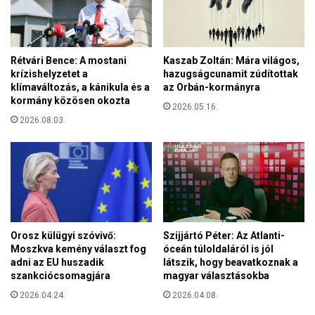
Rétvári Bence: A mostani
Kaszab Zoltán: Mára világos,
krízishelyzetet a
hazugságcunamit zúdítottak
klímaváltozás, a kánikula és a
az Orbán-kormányra
kormány közösen okozta
2026.05.16.
2026.08.03.
Orosz külügyi szóvivő:
Szijjártó Péter: Az Atlanti-
Moszkva kemény választ fog
óceán túloldaláról is jól
adni az EU huszadik
látszik, hogy beavatkoznak a
szankciócsomagjára
magyar választásokba
2026.04.24.
2026.04.08.