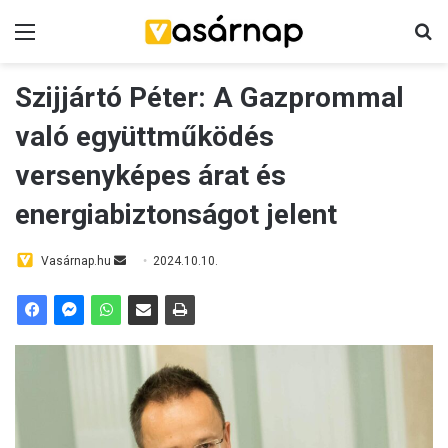
Menü
Ke
Szijjártó Péter: A Gazprommal
való együttműködés
versenyképes árat és
energiabiztonságot jelent
Send
Vasárnap.hu
2024.10.10.
an
email