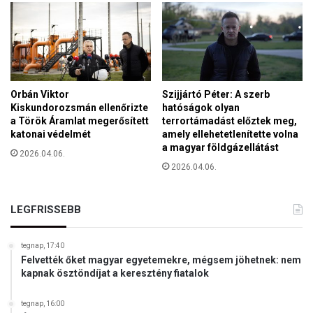
Orbán Viktor
Szijjártó Péter: A szerb
Kiskundorozsmán ellenőrizte
hatóságok olyan
a Török Áramlat megerősített
terrortámadást előztek meg,
katonai védelmét
amely ellehetetlenítette volna
a magyar földgázellátást
2026.04.06.
2026.04.06.
LEGFRISSEBB
tegnap, 17:40
Felvették őket magyar egyetemekre, mégsem jöhetnek: nem
kapnak ösztöndíjat a keresztény fiatalok
tegnap, 16:00