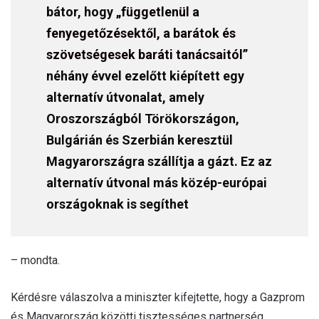
bátor, hogy
„függetlenül a
fenyegetőzésektől, a barátok és
szövetségesek baráti tanácsaitól”
néhány évvel ezelőtt kiépített egy
alternatív útvonalat, amely
Oroszországból Törökországon,
Bulgárián és Szerbián keresztül
Magyarországra szállítja a gázt. Ez az
alternatív útvonal más közép-európai
országoknak is segíthet
– mondta.
Kérdésre válaszolva a miniszter kifejtette, hogy a Gazprom
és Magyarország közötti tisztességes partnerség