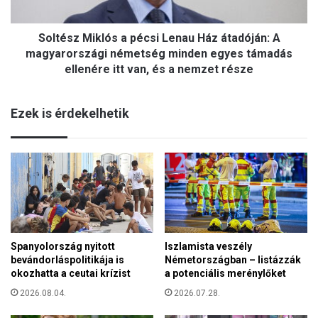
A
magyarországi
németség
Soltész Miklós a pécsi Lenau Ház átadóján: A
minden
magyarországi németség minden egyes támadás
egyes
ellenére itt van, és a nemzet része
támadás
ellenére
itt
Ezek is érdekelhetik
van,
és
a
nemzet
része
Spanyolország nyitott
Iszlamista veszély
bevándorláspolitikája is
Németországban – listázzák
okozhatta a ceutai krízist
a potenciális merénylőket
2026.08.04.
2026.07.28.