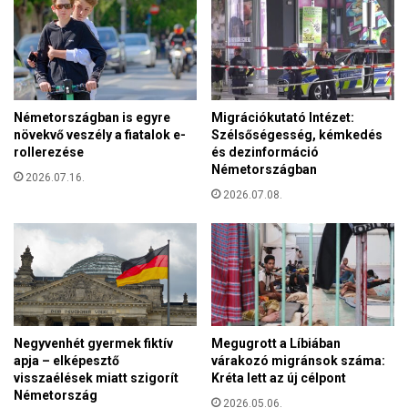
Németországban is egyre
Migrációkutató Intézet:
növekvő veszély a fiatalok e-
Szélsőségesség, kémkedés
rollerezése
és dezinformáció
Németországban
2026.07.16.
2026.07.08.
Negyvenhét gyermek fiktív
Megugrott a Líbiában
apja – elképesztő
várakozó migránsok száma:
visszaélések miatt szigorít
Kréta lett az új célpont
Németország
2026.05.06.