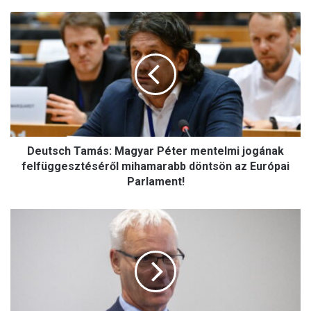
Deutsch
Tamás:
Magyar
Péter
mentelmi
jogának
felfüggesztéséről
mihamarabb
döntsön
az
Deutsch Tamás: Magyar Péter mentelmi jogának
Európai
felfüggesztéséről mihamarabb döntsön az Európai
Parlament!
Parlament!
Soltész
Miklós
a
pécsi
Lenau
Ház
átadóján: