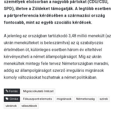
személyek elsősorban a nagyobb pártokat (CDU/CSU,
SPD), illetve a Zöldeket támogatják. A legtöbb esetben
a pártpreferencia kérdésében a származási ország
fontosabb, mint az egyéb szociális kérdések.
A jelenleg az országban tartózkodó 3,48 millió menekült (az
ukrán menekülteket is beleszámítva) az új szabályozás
értelmében öt, különleges esetben három év elteltével
kérvényezheti a német állampolgárságot. Míg az ukrán
menekültek mintegy fele tervez Németországban maradni,
addig az állampolgárságot szerző irreguláris migránsok
komoly változásokat hozhatnak a német politikában.
Forrás:
Migrációkutató Intézet
Címke
Fókuszpont-elemzés
migránsok
Németország
szírek
ukránok
választások