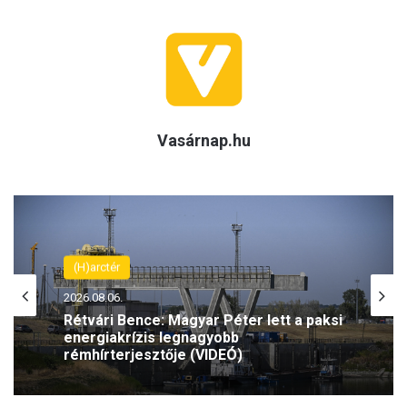
Vasárnap.hu
(H)arctér
2026.08.06.
Rétvári Bence: Magyar Péter lett a paksi
energiakrízis legnagyobb
rémhírterjesztője (VIDEÓ)