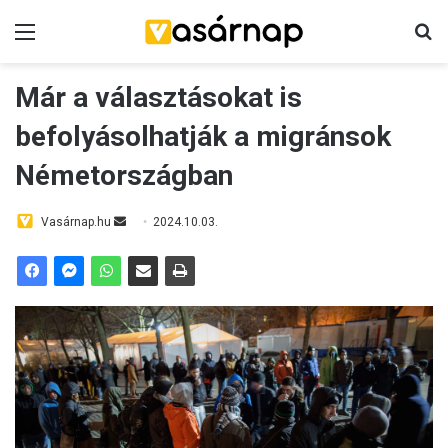
Menü
Ke
Már a választásokat is
befolyásolhatják a migránsok
Németországban
Send
Vasárnap.hu
2024.10.03.
an
email