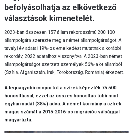
befolyásolhatja az elkövetkező
választások kimenetelét.
2023-ban összesen 157 állam rekordszámú 200 100
állampolgára szerezte meg a német állampolgárságot. A
tavalyi év adatai 19%-os emelkedést mutatnak a korábbi
rekordév, 2022 adataihoz viszonyítva. A 2023-ban német
állampolgárságot szerzett személyek 56%-a öt államból
(Szíria, Afganisztán, Irak, Törökország, Románia) érkezett.
A legnagyobb csoportot a szírek képezték 75 500
honosítással, ezzel az összes honosítás több mint
egyharmadát (38%) adva. A német kormány a szírek
magas számát a 2015-2016-os migrációs válsággal
magyarázta.