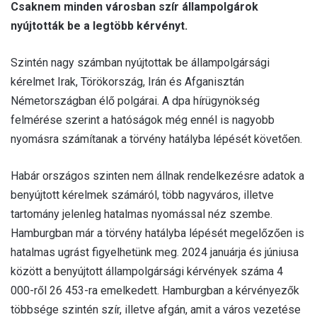
Csaknem minden városban szír állampolgárok
nyújtották be a legtöbb kérvényt.
Szintén nagy számban nyújtottak be állampolgársági
kérelmet Irak, Törökország, Irán és Afganisztán
Németországban élő polgárai. A dpa hírügynökség
felmérése szerint a hatóságok még ennél is nagyobb
nyomásra számítanak a törvény hatályba lépését követően.
Habár országos szinten nem állnak rendelkezésre adatok a
benyújtott kérelmek számáról, több nagyváros, illetve
tartomány jelenleg hatalmas nyomással néz szembe.
Hamburgban már a törvény hatályba lépését megelőzően is
hatalmas ugrást figyelhetünk meg. 2024 januárja és júniusa
között a benyújtott állampolgársági kérvények száma 4
000-ről 26 453-ra emelkedett. Hamburgban a kérvényezők
többsége szintén szír, illetve afgán, amit a város vezetése