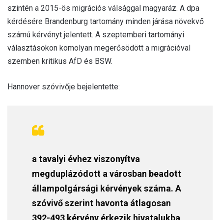
szintén a 2015-ös migrációs válsággal magyaráz. A dpa
kérdésére Brandenburg tartomány minden járása növekvő
számú kérvényt jelentett. A szeptemberi tartományi
választásokon komolyan megerősödött a migrációval
szemben kritikus AfD és BSW.
Hannover szóvivője bejelentette:
a tavalyi évhez viszonyítva
megduplázódott a városban beadott
állampolgársági kérvények száma. A
szóvivő szerint havonta átlagosan
392-493 kérvény érkezik hivatalukba,