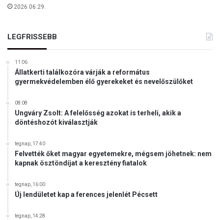
2026.06.29.
LEGFRISSEBB
11:06
Állatkerti találkozóra várják a református
gyermekvédelemben élő gyerekeket és nevelőszülőket
08:08
Ungváry Zsolt: A felelősség azokat is terheli, akik a
döntéshozót kiválasztják
tegnap, 17:40
Felvették őket magyar egyetemekre, mégsem jöhetnek: nem
kapnak ösztöndíjat a keresztény fiatalok
tegnap, 16:00
Új lendületet kap a ferences jelenlét Pécsett
tegnap, 14:28