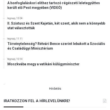
A honfoglaláskori elithez tartozó régészeti leletegyüttes
került elő Pest megyében (VIDEÓ)
tegnap, 13:04
II. Szixtusz és Szent Kajetán, két szent, akik nem a könnyebb
utat választották
tegnap, 11:11
Törvénytelenség? Rétvári Bence szerint lebukott a Szociális
és Családügyi Minisztérium
tegnap, 10:14
Moszkvába megy a vatikáni külügyminiszter
.
Hirdetés
IRATKOZZON FEL A HÍRLEVELÜNKRE!