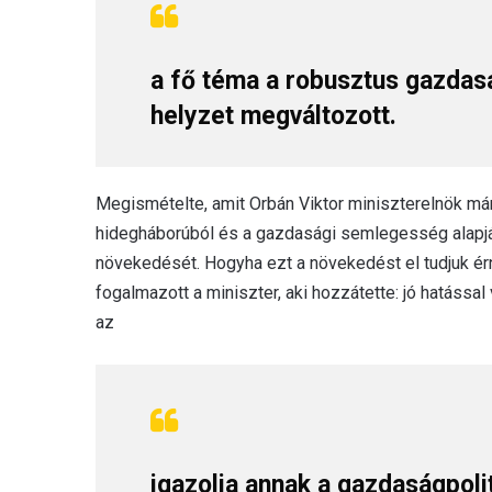
a fő téma a robusztus gazdasá
helyzet megváltozott.
Megismételte, amit Orbán Viktor miniszterelnök már
hidegháborúból és a gazdasági semlegesség alapjá
növekedését. Hogyha ezt a növekedést el tudjuk érn
fogalmazott a miniszter, aki hozzátette: jó hatással
az
igazolja annak a gazdaságpoli