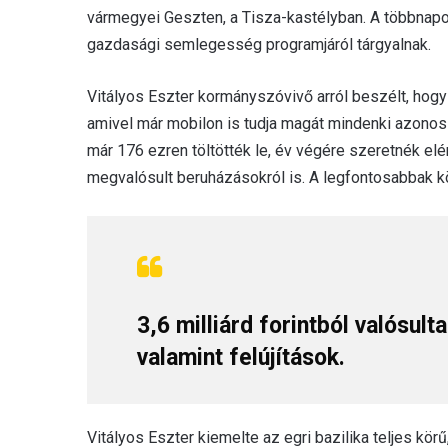
vármegyei Geszten, a Tisza-kastélyban. A többnapo
gazdasági semlegesség programjáról tárgyalnak.
Vitályos Eszter kormányszóvivő arról beszélt, hogy 
amivel már mobilon is tudja magát mindenki azonosít
már 176 ezren töltötték le, év végére szeretnék elé
megvalósult beruházásokról is. A legfontosabbak kö
3,6 milliárd forintból valósu
valamint felújítások.
Vitályos Eszter kiemelte az egri bazilika teljes kör