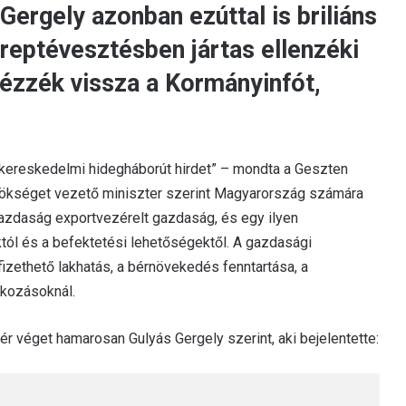
Gergely azonban ezúttal is briliáns
ereptévesztésben jártas ellenzéki
ézzék vissza a Kormányinfót,
a kereskedelmi hidegháborút hirdet” – mondta a Geszten
lnökséget vezető miniszter szerint Magyarország számára
gazdaság exportvezérelt gazdaság, és egy ilyen
tól és a befektetési lehetőségektől. A gazdasági
izethető lakhatás, a bérnövekedés fenntartása, a
lkozásoknál.
 véget hamarosan Gulyás Gergely szerint, aki bejelentette: