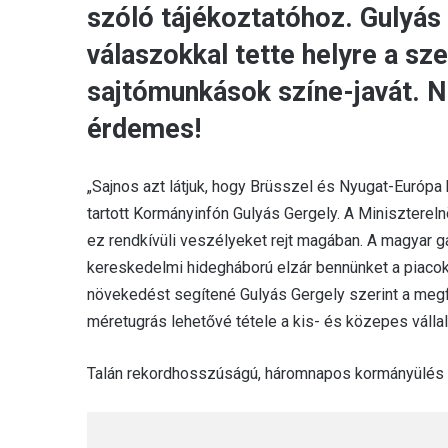
szóló tájékoztatóhoz. Gulyás 
válaszokkal tette helyre a sz
sajtómunkások színe-javát. N
érdemes!
„Sajnos azt látjuk, hogy Brüsszel és Nyugat-Európ
tartott Kormányinfón Gulyás Gergely. A Minisztere
ez rendkívüli veszélyeket rejt magában. A magyar 
kereskedelmi hidegháború elzár bennünket a piacok
növekedést segítené Gulyás Gergely szerint a megf
méretugrás lehetővé tétele a kis- és közepes válla
Talán rekordhosszúságú, háromnapos kormányülés ér