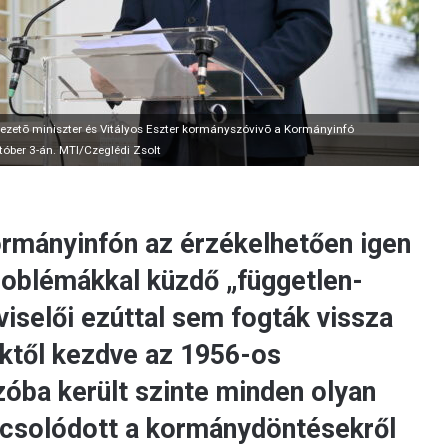
 vezetõ miniszter és Vitályos Eszter kormányszóvivõ a Kormányinfó
tóber 3-án. MTI/Czeglédi Zsolt
rmányinfón az érzékelhetően igen
oblémákkal küzdő „független-
iselői ezúttal sem fogták vissza
ektől kezdve az 1956-os
óba került szinte minden olyan
pcsolódott a kormánydöntésekről