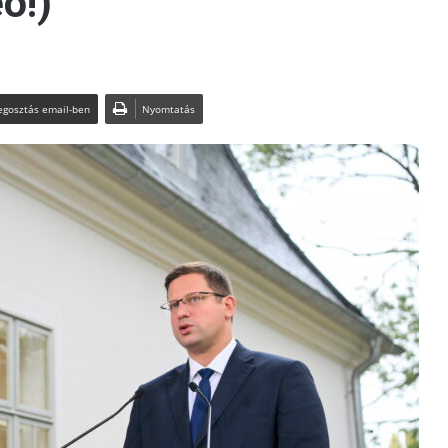
ó!)
gosztás email-ben
Nyomtatás