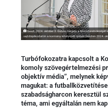
Geszt, 2024. október 3. Gulyás Gergely, a Miniszterelnökséget
sajtótájékoztatón a kormány kihelyezett ülésén Geszten 2024. ok
Turbófokozatra kapcsolt a Ko
komoly szövegértelmezési pr
objektív média”, melynek képv
magukat: a futballközvetítés
szabadságharcon keresztül sz
téma, ami egyáltalán nem ka