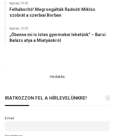
tegnap, 14:02
Felháborító! Megrongálták Radnóti Miklós
szobrát a szerbiai Borban
tegnap, 12:35
„Őbenne mi is Isten gyermekei lehetünk” – Barsi
Balázs atya a Miatyánkról
.
Hirdetés
IRATKOZZON FEL A HÍRLEVELÜNKRE!
Email