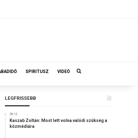
Keresés:
ABADIDŐ
SPIRITUSZ
VIDEÓ
LEGFRISSEBB
09:12
Kaszab Zoltán: Most lett volna valódi szükség a
közmédiára