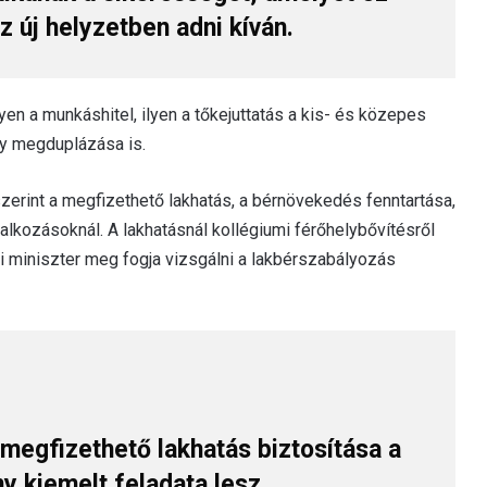
 új helyzetben adni kíván.
lyen a munkáshitel, ilyen a tőkejuttatás a kis- és közepes
ny megduplázása is.
erint a megfizethető lakhatás, a bérnövekedés fenntartása,
alkozásoknál. A lakhatásnál kollégiumi férőhelybővítésről
gi miniszter meg fogja vizsgálni a lakbérszabályozás
 megfizethető lakhatás biztosítása a
 kiemelt feladata lesz.