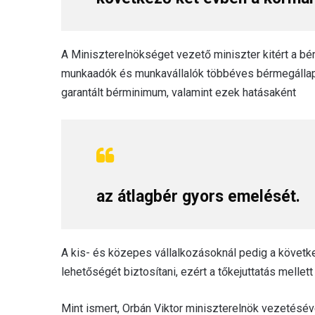
A Miniszterelnökséget vezető miniszter kitért a bé
munkaadók és munkavállalók többéves bérmegállapo
garantált bérminimum, valamint ezek hatásaként
az átlagbér gyors emelését.
A kis- és közepes vállalkozásoknál pedig a követ
lehetőségét biztosítani, ezért a tőkejuttatás mellet
Mint ismert, Orbán Viktor miniszterelnök vezetésé