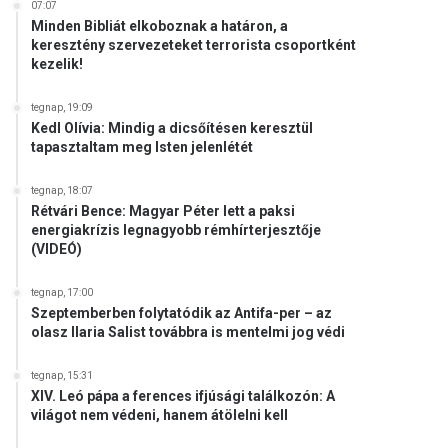
07:07
Minden Bibliát elkoboznak a határon, a
keresztény szervezeteket terrorista csoportként
kezelik!
tegnap, 19:09
Kedl Olívia: Mindig a dicsőítésen keresztül
tapasztaltam meg Isten jelenlétét
tegnap, 18:07
Rétvári Bence: Magyar Péter lett a paksi
energiakrízis legnagyobb rémhírterjesztője
(VIDEÓ)
tegnap, 17:00
Szeptemberben folytatódik az Antifa-per – az
olasz Ilaria Salist továbbra is mentelmi jog védi
tegnap, 15:31
XIV. Leó pápa a ferences ifjúsági találkozón: A
világot nem védeni, hanem átölelni kell