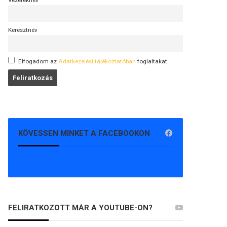
Vezetéknév
Keresztnév
Elfogadom az
Adatkezelési tájékoztatóban
foglaltakat.
KÖVESSEN MINKET A FACEBOOKON
FELIRATKOZOTT MÁR A YOUTUBE-ON?