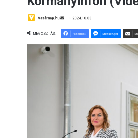
Kormányinfón (Vide
Send
Vasárnap.hu
2024.10.03.
an
email
MEGOSZTÁS:
Facebook
Messenger
Me