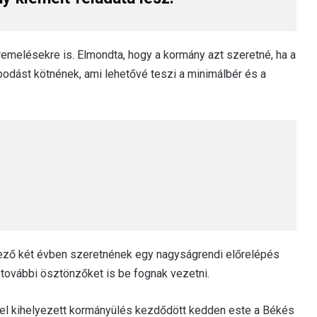
remelésekre is. Elmondta, hogy a kormány azt szeretné, ha a
dást kötnének, ami lehetővé teszi a minimálbér és a
kező két évben szeretnének egy nagyságrendi előrelépés
t további ösztönzőket is be fognak vezetni.
vel kihelyezett kormányülés kezdődött kedden este a Békés