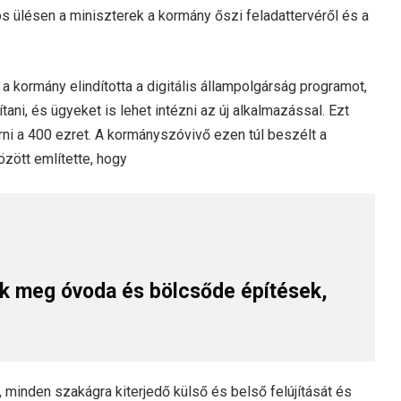
s ülésen a miniszterek a kormány őszi feladattervéről és a
a kormány elindította a digitális állampolgárság programot,
ani, és ügyeket is lehet intézni az új alkalmazással. Ezt
rni a 400 ezret. A kormányszóvivő ezen túl beszélt a
zött említette, hogy
ltak meg óvoda és bölcsőde építések,
ű, minden szakágra kiterjedő külső és belső felújítását és