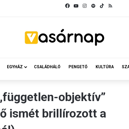
Facebook
YouTube
Instagram
Spotify
TikTok
RSS
EGYHÁZ
CSALÁDHÁLÓ
PENGETŐ
KULTÚRA
SZ
„független-objektív”
 ismét brillírozott a