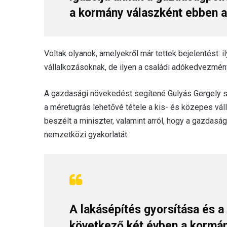
a kormány válaszként ebben az
Voltak olyanok, amelyekről már tettek bejelentést: i
vállalkozásoknak, de ilyen a családi adókedvezmé
A gazdasági növekedést segítené Gulyás Gergely sz
a méretugrás lehetővé tétele a kis- és közepes váll
beszélt a miniszter, valamint arról, hogy a gazdasá
nemzetközi gyakorlatát.
A lakásépítés gyorsítása és a
következő két évben a kormány