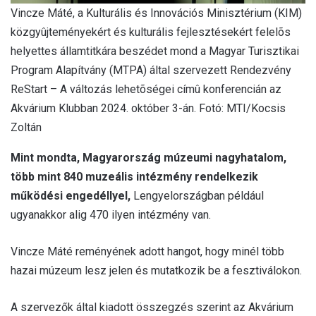
Vincze Máté, a Kulturális és Innovációs Minisztérium (KIM)
közgyûjteményekért és kulturális fejlesztésekért felelõs
helyettes államtitkára beszédet mond a Magyar Turisztikai
Program Alapítvány (MTPA) által szervezett Rendezvény
ReStart – A változás lehetõségei címû konferencián az
Akvárium Klubban 2024. október 3-án. Fotó: MTI/Kocsis
Zoltán
Mint mondta, Magyarország múzeumi nagyhatalom,
több mint 840 muzeális intézmény rendelkezik
működési engedéllyel,
Lengyelországban például
ugyanakkor alig 470 ilyen intézmény van.
Vincze Máté reményének adott hangot, hogy minél több
hazai múzeum lesz jelen és mutatkozik be a fesztiválokon.
A szervezők által kiadott összegzés szerint az Akvárium