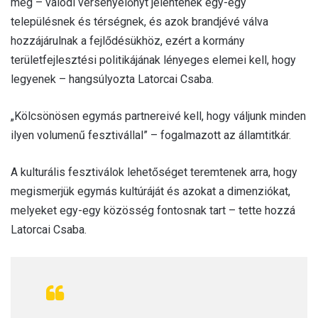
meg – valódi versenyelőnyt jelentenek egy-egy
településnek és térségnek, és azok brandjévé válva
hozzájárulnak a fejlődésükhöz, ezért a kormány
területfejlesztési politikájának lényeges elemei kell, hogy
legyenek – hangsúlyozta Latorcai Csaba.
„Kölcsönösen egymás partnereivé kell, hogy váljunk minden
ilyen volumenű fesztivállal” – fogalmazott az államtitkár.
A kulturális fesztiválok lehetőséget teremtenek arra, hogy
megismerjük egymás kultúráját és azokat a dimenziókat,
melyeket egy-egy közösség fontosnak tart – tette hozzá
Latorcai Csaba.