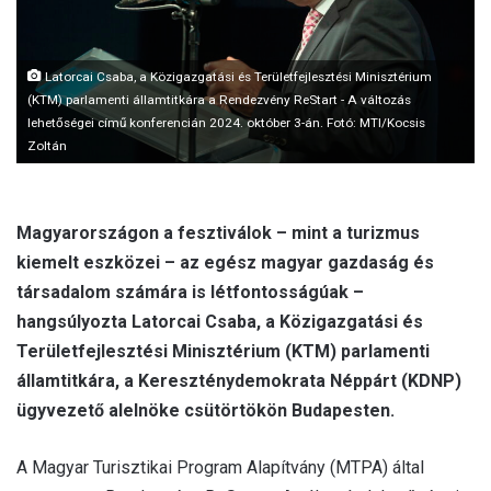
Latorcai Csaba, a Közigazgatási és Területfejlesztési Minisztérium
(KTM) parlamenti államtitkára a Rendezvény ReStart - A változás
lehetőségei című konferencián 2024. október 3-án. Fotó: MTI/Kocsis
Zoltán
Magyarországon a fesztiválok – mint a turizmus
kiemelt eszközei – az egész magyar gazdaság és
társadalom számára is létfontosságúak –
hangsúlyozta Latorcai Csaba, a Közigazgatási és
Területfejlesztési Minisztérium (KTM) parlamenti
államtitkára, a Kereszténydemokrata Néppárt (KDNP)
ügyvezető alelnöke csütörtökön Budapesten.
A Magyar Turisztikai Program Alapítvány (MTPA) által