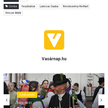
Címke
fesztiválok
Latorcai Csaba
Rendezvény ReStart
Vincze Máté
Vasárnap.hu
Szabadidő
Szabadidő
2026.07.29.