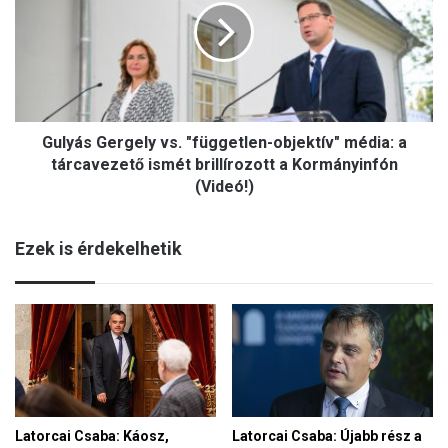
és
"független-
a
objektív"
nemzet
média:
része
a
tárcavezető
ismét
brillírozott
Gulyás Gergely vs. "független-objektív" média: a
a
tárcavezető ismét brillírozott a Kormányinfón
Kormányinfón
(Videó!)
(Videó!)
Ezek is érdekelhetik
Latorcai Csaba: Káosz,
Latorcai Csaba: Újabb rész a