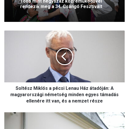
2026.08.01.
A Csöpörke-tó legendájától a ferences
tradíciókig – Havas Boldogasszony-
búcsú Szegeden
Több mint négyszáz közreműködővel
rendezik meg a 34. Csángó Fesztivált
Soltész
Miklós
a
pécsi
Lenau
Ház
átadóján:
A
magyarországi
németség
Soltész Miklós a pécsi Lenau Ház átadóján: A
minden
magyarországi németség minden egyes támadás
egyes
ellenére itt van, és a nemzet része
támadás
ellenére
Gulyás
itt
Gergely
van,
vs.