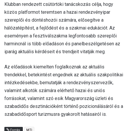
Klubban rendezett csütörtöki tanácskozás célja, hogy
közös platformot teremtsen a hazai rendezvényipar
szereplői és döntéshozói számára, elősegítve a
hálózatépítést, a fejlődést és a szakmai edukációt. Az
eseményen a fesztiválszakma legfontosabb szereplői
harmincnál is több előadáson és panelbeszélgetésen az
iparág aktuális kérdéseit és trendjeit vitatják meg.
Az előadások kiemelten foglalkoznak az aktuális
trendekkel, betekintést engednek az aktuális szakpolitikai
intézkedésekbe, bemutatják a rendezvényszervezők,
valamint alkotók számára elérhető hazai és uniós
forrásokat, valamint szó esik Magyarország üzleti és
szabadidős desztinációként történő pozicionálásáról és a
szabadidősport turizmusra gyakorolt hatásairól is.
Forrás:
MTI