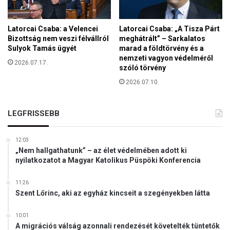
Latorcai Csaba: a Velencei
Latorcai Csaba: „A Tisza Párt
Bizottság nem veszi félvállról
meghátrált” – Sarkalatos
Sulyok Tamás ügyét
marad a földtörvény és a
nemzeti vagyon védelméről
2026.07.17.
szóló törvény
2026.07.10.
LEGFRISSEBB
12:03
„Nem hallgathatunk” – az élet védelmében adott ki
nyilatkozatot a Magyar Katolikus Püspöki Konferencia
11:26
Szent Lőrinc, aki az egyház kincseit a szegényekben látta
10:01
A migrációs válság azonnali rendezését követelték tüntetők