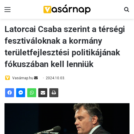
Menü
Ke
Latorcai Csaba szerint a térségi
fesztiváloknak a kormány
területfejlesztési politikájának
fókuszában kell lenniük
Send
Vasárnap.hu
2024.10.03.
an
email