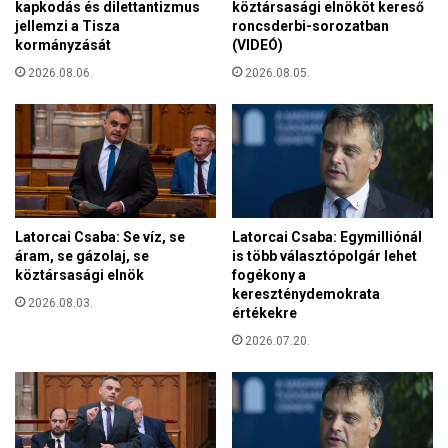
kapkodás és dilettantizmus
köztársasági elnököt kereső
jellemzi a Tisza
roncsderbi-sorozatban
kormányzását
(VIDEÓ)
2026.08.06.
2026.08.05.
Latorcai Csaba: Se víz, se
Latorcai Csaba: Egymilliónál
áram, se gázolaj, se
is több választópolgár lehet
köztársasági elnök
fogékony a
kereszténydemokrata
2026.08.03.
értékekre
2026.07.20.