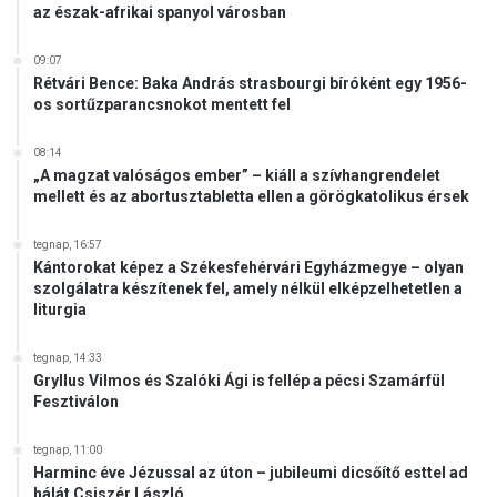
az észak-afrikai spanyol városban
09:07
Rétvári Bence: Baka András strasbourgi bíróként egy 1956-
os sortűzparancsnokot mentett fel
08:14
„A magzat valóságos ember” – kiáll a szívhangrendelet
mellett és az abortusztabletta ellen a görögkatolikus érsek
tegnap, 16:57
Kántorokat képez a Székesfehérvári Egyházmegye – olyan
szolgálatra készítenek fel, amely nélkül elképzelhetetlen a
liturgia
tegnap, 14:33
Gryllus Vilmos és Szalóki Ági is fellép a pécsi Szamárfül
Fesztiválon
tegnap, 11:00
Harminc éve Jézussal az úton – jubileumi dicsőítő esttel ad
hálát Csiszér László