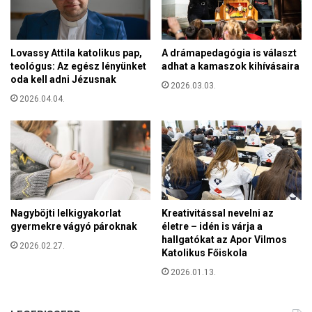
Lovassy Attila katolikus pap,
A drámapedagógia is választ
teológus: Az egész lényünket
adhat a kamaszok kihívásaira
oda kell adni Jézusnak
2026.03.03.
2026.04.04.
Nagyböjti lelkigyakorlat
Kreativitással nevelni az
gyermekre vágyó pároknak
életre – idén is várja a
hallgatókat az Apor Vilmos
2026.02.27.
Katolikus Főiskola
2026.01.13.