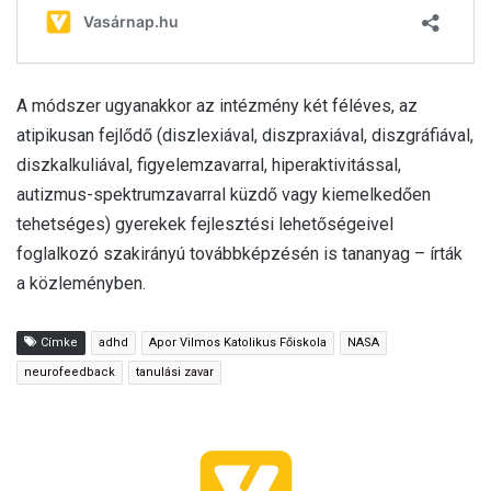
A módszer ugyanakkor az intézmény két féléves, az
atipikusan fejlődő (diszlexiával, diszpraxiával, diszgráfiával,
diszkalkuliával, figyelemzavarral, hiperaktivitással,
autizmus-spektrumzavarral küzdő vagy kiemelkedően
tehetséges) gyerekek fejlesztési lehetőségeivel
foglalkozó szakirányú továbbképzésén is tananyag – írták
a közleményben.
Címke
adhd
Apor Vilmos Katolikus Főiskola
NASA
neurofeedback
tanulási zavar