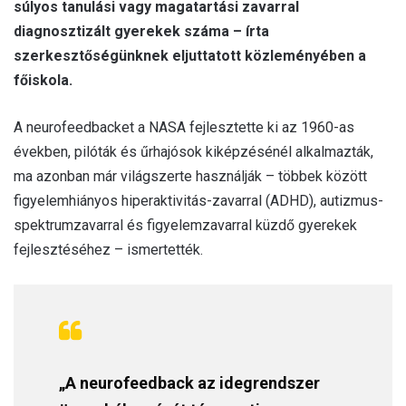
súlyos tanulási vagy magatartási zavarral
diagnosztizált gyerekek száma – írta
szerkesztőségünknek eljuttatott közleményében a
főiskola.
A neurofeedbacket a NASA fejlesztette ki az 1960-as
években, pilóták és űrhajósok kiképzésénél alkalmazták,
ma azonban már világszerte használják – többek között
figyelemhiányos hiperaktivitás-zavarral (ADHD), autizmus-
spektrumzavarral és figyelemzavarral küzdő gyerekek
fejlesztéséhez – ismertették.
„A neurofeedback az idegrendszer