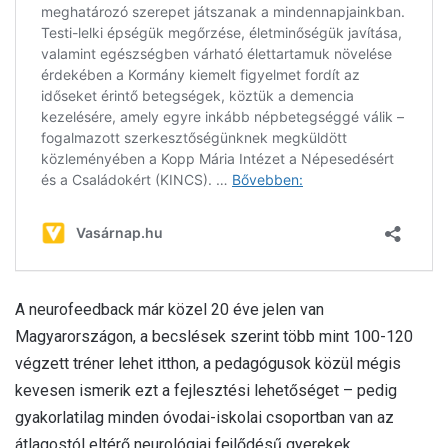
A neurofeedback már közel 20 éve jelen van
Magyarországon, a becslések szerint több mint 100-120
végzett tréner lehet itthon, a pedagógusok közül mégis
kevesen ismerik ezt a fejlesztési lehetőséget – pedig
gyakorlatilag minden óvodai-iskolai csoportban van az
átlagostól eltérő neurológiai fejlődésű gyerekek.