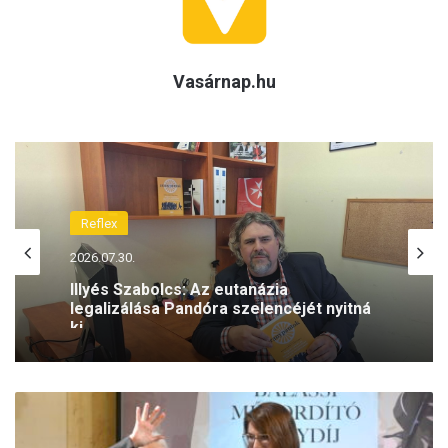
Vasárnap.hu
Reflex
2026.07.30.
Illyés Szabolcs: Az eutanázia
legalizálása Pandóra szelencéjét nyitná
ki
Törökországban
terjeszti
a