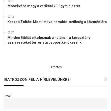
10:14
Moszkvába megy a vatikáni külügyminiszter
09:12
Kaszab Zoltán: Most lett volna valódi szükség a közmédiára
07:07
Minden Bibliát elkoboznak a határon, a keresztény
szervezeteket terrorista csoportként kezelik!
.
Hirdetés
IRATKOZZON FEL A HÍRLEVELÜNKRE!
Email