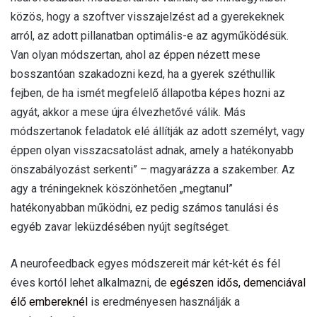
közös, hogy a szoftver visszajelzést ad a gyerekeknek
arról, az adott pillanatban optimális-e az agyműködésük.
Van olyan módszertan, ahol az éppen nézett mese
bosszantóan szakadozni kezd, ha a gyerek széthullik
fejben, de ha ismét megfelelő állapotba képes hozni az
agyát, akkor a mese újra élvezhetővé válik. Más
módszertanok feladatok elé állítják az adott személyt, vagy
éppen olyan visszacsatolást adnak, amely a hatékonyabb
önszabályozást serkenti” – magyarázza a szakember. Az
agy a tréningeknek köszönhetően „megtanul”
hatékonyabban működni, ez pedig számos tanulási és
egyéb zavar leküzdésében nyújt segítséget.
A neurofeedback egyes módszereit már két-két és fél
éves kortól lehet alkalmazni, de
egészen idős, demenciával
élő embereknél
is eredményesen használják a