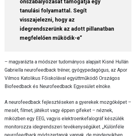
önszabályozását támogatja egy
tanulási folyamattal. Segít
visszajelezni, hogy az
idegrendszerünk az adott pillanatban
megfelelően működik-e”
– magyarázta a módszer tudományos alapjait Kisné Hullán
Gabriella neurofeedback tréner, gyógypedagógus, az Apor
Vilmos Katolikus Főiskolával együttműködő Országos
Biofeedback és Neurofeedback Egyesület elnöke.
A neurofeedback fejlesztéseken a gyerekek mozgóképet –
mesét, filmet, játékot vagy éppen gifeket – néznek,
miközben egy EEG, vagyis elektroenkefalográf készülék
monitorozza idegrendszeri tevékenységüket. „Különféle
neurofeedback módszertanok vannak, de mindegyikben