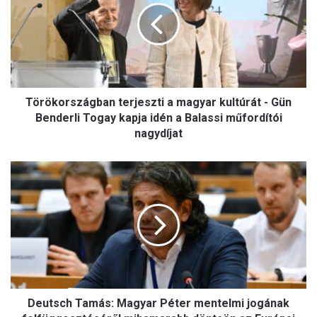
magyar
kultúrát
-
Gün
Benderli
Togay
kapja
Törökországban terjeszti a magyar kultúrát - Gün
idén
Benderli Togay kapja idén a Balassi műfordítói
a
nagydíjat
Balassi
műfordítói
Deutsch
nagydíjat
Tamás:
Magyar
Péter
mentelmi
jogának
felfüggesztéséről
mihamarabb
döntsön
az
Deutsch Tamás: Magyar Péter mentelmi jogának
Európai