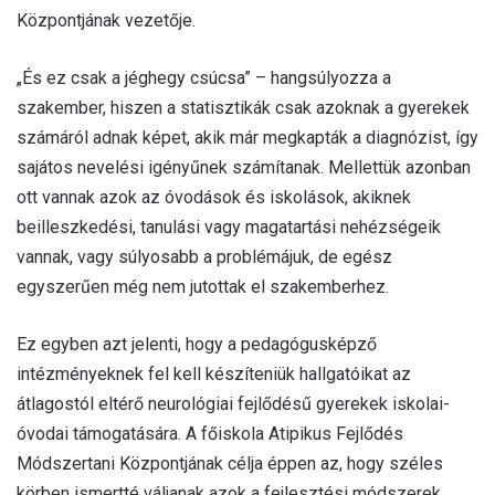
Központjának vezetője.
„És ez csak a jéghegy csúcsa” – hangsúlyozza a
szakember, hiszen a statisztikák csak azoknak a gyerekek
számáról adnak képet, akik már megkapták a diagnózist, így
sajátos nevelési igényűnek számítanak. Mellettük azonban
ott vannak azok az óvodások és iskolások, akiknek
beilleszkedési, tanulási vagy magatartási nehézségeik
vannak, vagy súlyosabb a problémájuk, de egész
egyszerűen még nem jutottak el szakemberhez.
Ez egyben azt jelenti, hogy a pedagógusképző
intézményeknek fel kell készíteniük hallgatóikat az
átlagostól eltérő neurológiai fejlődésű gyerekek iskolai-
óvodai támogatására. A főiskola Atipikus Fejlődés
Módszertani Központjának célja éppen az, hogy széles
körben ismertté váljanak azok a fejlesztési módszerek,