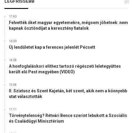
LEGFRISSEBB
17:40
Felvették őket magyar egyetemekre, mégsem jöhetnek: nem
kapnak ösztöndíjat a keresztény fiatalok
16:00
Új lendületet kap a ferences jelenlét Pécsett
14:28
A honfoglaláskori elithez tartozó régészeti leletegyüttes
került elő Pest megyében (VIDEÓ)
13:04
II. Szixtusz és Szent Kajetán, két szent, akik nem a könnyebb
utat választották
11:11
Törvénytelenség? Rétvári Bence szerint lebukott a Szociális
és Családügyi Minisztérium