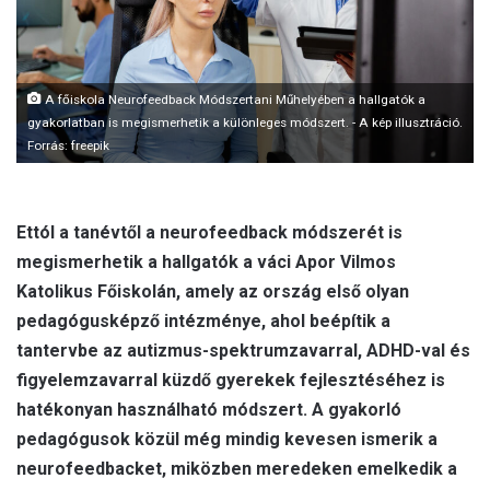
A főiskola Neurofeedback Módszertani Műhelyében a hallgatók a
gyakorlatban is megismerhetik a különleges módszert. - A kép illusztráció.
Forrás: freepik
Ettól a tanévtől a neurofeedback módszerét is
megismerhetik a hallgatók a váci Apor Vilmos
Katolikus Főiskolán, amely az ország első olyan
pedagógusképző intézménye, ahol beépítik a
tantervbe az autizmus-spektrumzavarral, ADHD-val és
figyelemzavarral küzdő gyerekek fejlesztéséhez is
hatékonyan használható módszert. A gyakorló
pedagógusok közül még mindig kevesen ismerik a
neurofeedbacket, miközben meredeken emelkedik a