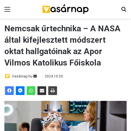
Menü
Ke
Nemcsak űrtechnika – A NASA
által kifejlesztett módszert
oktat hallgatóinak az Apor
Vilmos Katolikus Főiskola
Send
Vasárnap.hu
2024.10.03.
an
email