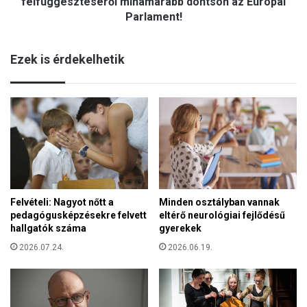
felfüggesztéséről mihamarabb döntsön az Európai
Parlament!
Parlament!
Ezek is érdekelhetik
Felvételi: Nagyot nőtt a
Minden osztályban vannak
pedagógusképzésekre felvett
eltérő neurológiai fejlődésű
hallgatók száma
gyerekek
2026.07.24.
2026.06.19.