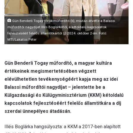
Gün Benderli Togay török mûfordító (b), miután átvette a Balassi
mûfordítói nagydíjat Illés Boglárkától, a kétoldalú kapcsolatok
fejlesztéséért felelős államtitkártól (j) 2024. október 2-án. Fotó:
MTI/Lakatos Péter
Gün Benderli Togay műfordító, a magyar kultúra
értékeinek megismertetésében végzett
elévülhetetlen tevékenységéért kapja meg az idei
Balassi műfordítói nagydíjat – jelentette be a
Külgazdasági és Külügyminisztérium (KKM) kétoldalú
kapcsolatok fejlesztéséért felelős államtitkára a díj
szerdai ünnepélyes átadásán.
Illés Boglárka hangsúlyozta: a KKM a 2017-ben alapított