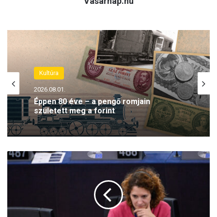
Vasárnap.hu
Kultúra
Kultúra
2026.08.01.
2026.07.31.
Éppen 80 éve – a pengő romjain
Budapest arculatformáló építésze volt –
született meg a forint
100 éve halt meg Hauszmann Alajos
Máris
a
Tisza
Párt
célkeresztjébe
került
a