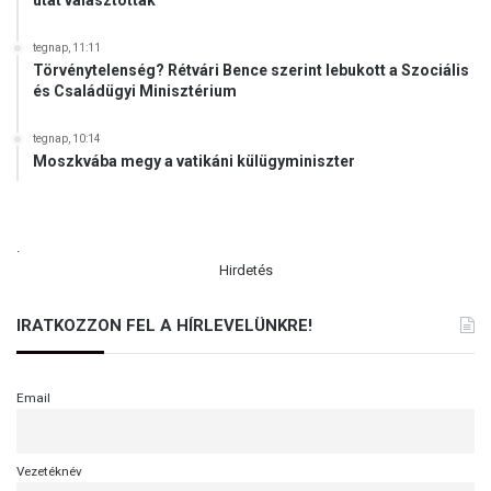
tegnap, 11:11
Törvénytelenség? Rétvári Bence szerint lebukott a Szociális
és Családügyi Minisztérium
tegnap, 10:14
Moszkvába megy a vatikáni külügyminiszter
.
Hirdetés
IRATKOZZON FEL A HÍRLEVELÜNKRE!
Email
Vezetéknév