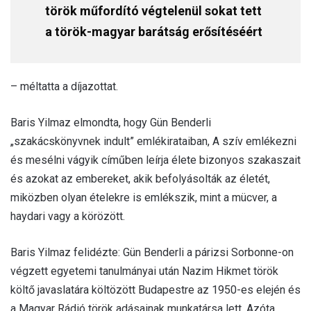
török műfordító végtelenül sokat tett
a török-magyar barátság erősítéséért
– méltatta a díjazottat.
Baris Yilmaz elmondta, hogy Gün Benderli
„szakácskönyvnek indult” emlékirataiban, A szív emlékezni
és mesélni vágyik címűben leírja élete bizonyos szakaszait
és azokat az embereket, akik befolyásolták az életét,
miközben olyan ételekre is emlékszik, mint a mücver, a
haydari vagy a körözött.
Baris Yilmaz felidézte: Gün Benderli a párizsi Sorbonne-on
végzett egyetemi tanulmányai után Nazim Hikmet török
költő javaslatára költözött Budapestre az 1950-es elején és
a Magyar Rádió török adásainak munkatársa lett. Azóta