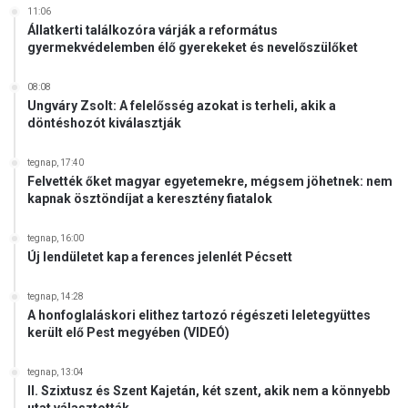
11:06
Állatkerti találkozóra várják a református
gyermekvédelemben élő gyerekeket és nevelőszülőket
08:08
Ungváry Zsolt: A felelősség azokat is terheli, akik a
döntéshozót kiválasztják
tegnap, 17:40
Felvették őket magyar egyetemekre, mégsem jöhetnek: nem
kapnak ösztöndíjat a keresztény fiatalok
tegnap, 16:00
Új lendületet kap a ferences jelenlét Pécsett
tegnap, 14:28
A honfoglaláskori elithez tartozó régészeti leletegyüttes
került elő Pest megyében (VIDEÓ)
tegnap, 13:04
II. Szixtusz és Szent Kajetán, két szent, akik nem a könnyebb
utat választották