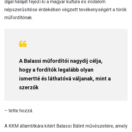
díjjal háláját fejezi ki a magyar kultúra és irodalom
népszerűsítése érdekében végzett tevékenységért a török
műfordítónak.
A Balassi műfordítói nagydíj célja,
hogy a fordítók legalább olyan
ismertté és láthatóvá váljanak, mint a
szerzők
– tette hozzá.
A KKM államtitkára kitért Balassi Bálint művészetére, amely