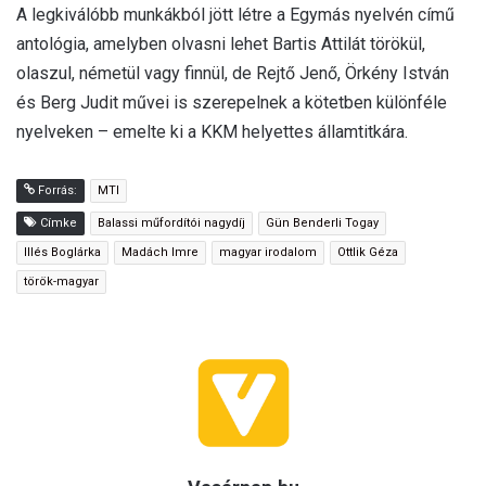
A legkiválóbb munkákból jött létre a Egymás nyelvén című
antológia, amelyben olvasni lehet Bartis Attilát törökül,
olaszul, németül vagy finnül, de Rejtő Jenő, Örkény István
és Berg Judit művei is szerepelnek a kötetben különféle
nyelveken – emelte ki a KKM helyettes államtitkára.
Forrás:
MTI
Címke
Balassi műfordítói nagydíj
Gün Benderli Togay
Illés Boglárka
Madách Imre
magyar irodalom
Ottlik Géza
török-magyar