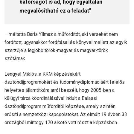
bátorságot is ad, hogy egyáltalán
megvalósítható ez a feladat”
– méltatta Baris Yilmaz a műfordítót, aki verseket nem
fordított, ugyanakkor fordításai és könyvei mellett az egyik
szerzője a legjobb török-magyar és magyar-török
szótárnak.
Lengyel Miklós, a KKM képzésekért,
ösztöndíjprogramokért és tudománydiplomáciáért felelős
helyettes államtitkára arról beszélt, hogy 2005-ben a
külügyi tárca koordinálásával indult a Balassi
ösztöndíjprogram műfordítói képzése, amely szintén
erősíti a nemzetközi kapcsolatokat. Az elmúlt 19 évben 33
országból mintegy 170 alkotó vett részt a képzésben.