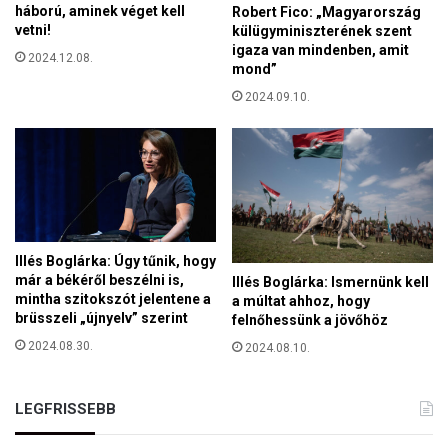
háború, aminek véget kell
Robert Fico: „Magyarország
vetni!
külügyminiszterének szent
igaza van mindenben, amit
2024.12.08.
mond”
2024.09.10.
Illés Boglárka: Úgy tűnik, hogy
már a békéről beszélni is,
Illés Boglárka: Ismernünk kell
mintha szitokszót jelentene a
a múltat ahhoz, hogy
brüsszeli „újnyelv” szerint
felnőhessünk a jövőhöz
2024.08.30.
2024.08.10.
LEGFRISSEBB