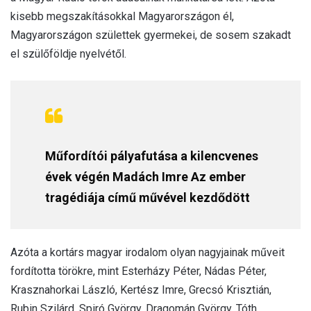
kisebb megszakításokkal Magyarországon él,
Magyarországon születtek gyermekei, de sosem szakadt
el szülőföldje nyelvétől.
Műfordítói pályafutása a kilencvenes
évek végén Madách Imre Az ember
tragédiája című művével kezdődött
Azóta a kortárs magyar irodalom olyan nagyjainak műveit
fordította törökre, mint Esterházy Péter, Nádas Péter,
Krasznahorkai László, Kertész Imre, Grecsó Krisztián,
Rubin Szilárd, Spiró György, Dragomán György, Tóth