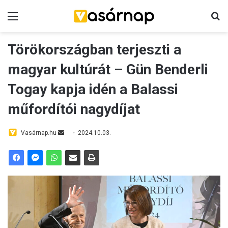
Menü
Ke
Törökországban terjeszti a
magyar kultúrát – Gün Benderli
Togay kapja idén a Balassi
műfordítói nagydíjat
Send
Vasárnap.hu
2024.10.03.
an
email