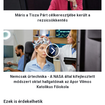
rezsicsökkentés
Máris a Tisza Párt célkeresztjébe került a
rezsicsökkentés
Nemcsak
űrtechnika
-
A
NASA
által
kifejlesztett
módszert
oktat
hallgatóinak
Nemcsak űrtechnika - A NASA által kifejlesztett
az
módszert oktat hallgatóinak az Apor Vilmos
Apor
Katolikus Főiskola
Vilmos
Katolikus
Főiskola
Ezek is érdekelhetik