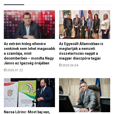
Az extrém hideg ellenére
Az Egyesült Államokban is
senkinek nem lehet magasabb
megtartják a nemzeti
a számlája, mint
összetartozás napját a
decemberben – mondta Nagy
magyar diaszpóra tagjai
János az Igazság órájában
2025.06.04.
2026.01.22.
Nacsa Lőrinc: Most baj van,