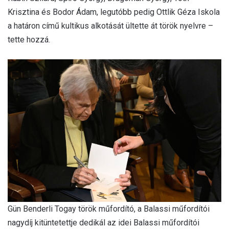
Krisztina és Bodor Ádam, legutóbb pedig Ottlik Géza Iskola
a határon című kultikus alkotását ültette át török nyelvre –
tette hozzá.
Gün Benderli Togay török műfordító, a Balassi műfordítói
nagydíj kitüntetettje dedikál az idei Balassi műfordítói