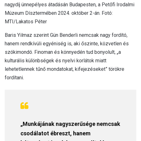
nagydíj ünnepélyes átadásán Budapesten, a Petőfi Irodalmi
Múzeum Dísztermében 2024. október 2-án. Fotó:
MTI/Lakatos Péter
Baris Yilmaz szerint Gün Benderli nemcsak nagy fordító,
hanem rendkívüli egyéniség is, aki őszinte, közvetlen és
szókimondó. Finoman és könnyedén tud bonyolult, „a
kulturális különbségek és nyelvi korlátok miatt
lehetetlennek tűnő mondatokat, kifejezéseket” törökre
fordítani.
„Munkájának nagyszerűsége nemcsak
csodálatot ébreszt, hanem