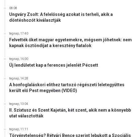
08:08
Ungváry Zsolt: A felelősség azokat is terheli, akik a
döntéshozót kiválasztják
tegnap, 17:40
Felvették őket magyar egyetemekre, mégsem jöhetnek: nem
kapnak ösztöndíjat a keresztény fiatalok
tegnap, 16:00
Új lendületet kap a ferences jelenlét Pécsett
tegnap, 14:28
A honfoglaláskori elithez tartozó régészeti leletegyüttes
került elő Pest megyében (VIDEÓ)
tegnap, 13:04
II. Szixtusz és Szent Kajetán, két szent, akik nem a könnyebb
utat választották
tegnap, 11:11
Törvénytelenség? Rétvári Bence szerint lebukott a Szociális