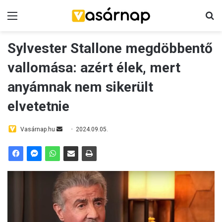
Menü
Ke
Sylvester Stallone megdöbbentő
vallomása: azért élek, mert
anyámnak nem sikerült
elvetetnie
Send
Vasárnap.hu
2024.09.05.
an
email