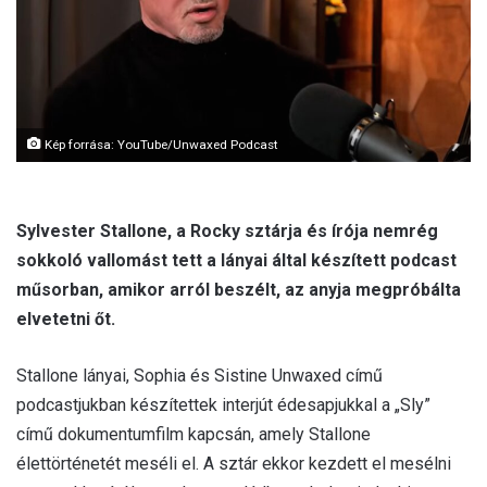
Kép forrása: YouTube/Unwaxed Podcast
Sylvester Stallone, a Rocky sztárja és írója nemrég
sokkoló vallomást tett a lányai által készített podcast
műsorban, amikor arról beszélt, az anyja megpróbálta
elvetetni őt.
Stallone lányai, Sophia és Sistine Unwaxed című
podcastjukban készítettek interjút édesapjukkal a „Sly”
című dokumentumfilm kapcsán, amely Stallone
élettörténetét meséli el. A sztár ekkor kezdett el mesélni