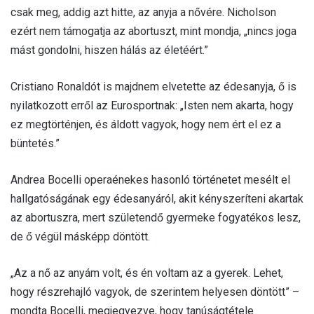
csak meg, addig azt hitte, az anyja a nővére. Nicholson
ezért nem támogatja az abortuszt, mint mondja, „nincs joga
mást gondolni, hiszen hálás az életéért.”
Cristiano Ronaldót is majdnem elvetette az édesanyja, ő is
nyilatkozott erről az Eurosportnak: „Isten nem akarta, hogy
ez megtörténjen, és áldott vagyok, hogy nem ért el ez a
büntetés.”
Andrea Bocelli operaénekes hasonló történetet mesélt el
hallgatóságának egy édesanyáról, akit kényszeríteni akartak
az abortuszra, mert születendő gyermeke fogyatékos lesz,
de ő végül másképp döntött.
„Az a nő az anyám volt, és én voltam az a gyerek. Lehet,
hogy részrehajló vagyok, de szerintem helyesen döntött” –
mondta Bocelli, megjegyezve, hogy tanúságtétele