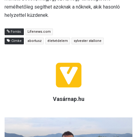
remélhetőleg segíthet azoknak a nőknek, akik hasonló
helyzettel küzdenek.
Forrás:
Lifenews.com
Címke
abortusz
életvédelem
sylvester stallone
Vasárnap.hu