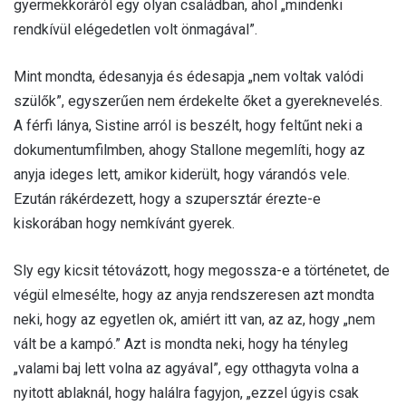
gyermekkoráról egy olyan családban, ahol „mindenki
rendkívül elégedetlen volt önmagával”.
Mint mondta, édesanyja és édesapja „nem voltak valódi
szülők”, egyszerűen nem érdekelte őket a gyereknevelés.
A férfi lánya, Sistine arról is beszélt, hogy feltűnt neki a
dokumentumfilmben, ahogy Stallone megemlíti, hogy az
anyja ideges lett, amikor kiderült, hogy várandós vele.
Ezután rákérdezett, hogy a szupersztár érezte-e
kiskorában hogy nemkívánt gyerek.
Sly egy kicsit tétovázott, hogy megossza-e a történetet, de
végül elmesélte, hogy az anyja rendszeresen azt mondta
neki, hogy az egyetlen ok, amiért itt van, az az, hogy „nem
vált be a kampó.” Azt is mondta neki, hogy ha tényleg
„valami baj lett volna az agyával”, egy otthagyta volna a
nyitott ablaknál, hogy halálra fagyjon, „ezzel úgyis csak