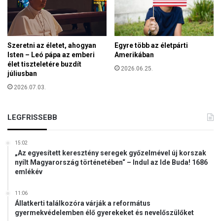
Szeretni az életet, ahogyan
Egyre több az életpárti
Isten – Leó pápa az emberi
Amerikában
élet tiszteletére buzdít
2026.06.25.
júliusban
2026.07.03.
LEGFRISSEBB
15:02
„Az egyesített keresztény seregek győzelmével új korszak
nyílt Magyarország történetében“ – Indul az Ide Buda! 1686
emlékév
11:06
Állatkerti találkozóra várják a református
gyermekvédelemben élő gyerekeket és nevelőszülőket