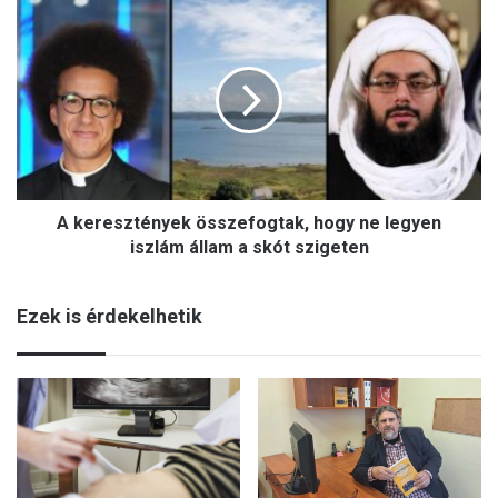
A
keresztények
összefogtak,
hogy
ne
legyen
iszlám
állam
a
skót
A keresztények összefogtak, hogy ne legyen
szigeten
iszlám állam a skót szigeten
Ezek is érdekelhetik