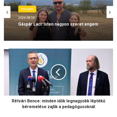
Pengető
2026.08.04.
Gáspár Laci: Isten nagyon szeret engem
Rétvári
Bence:
minden
idők
legnagyobb
léptékű
béremelése
zajlik
a
pedagógusoknál
Rétvári Bence: minden idők legnagyobb léptékű
béremelése zajlik a pedagógusoknál