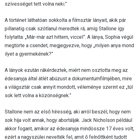
szívességet tett volna neki.”
A történet láthatóan sokkolta a filmsztár lányait, akik pár
pillanatig csak szótlanul meredtek rá, amíg Stallone így
folytatta: „Már-már azt hittem, viccel”. A lánya, Sophia végül
megtörte a csendet, megjegyezve, hogy „milyen anya mond
ilyet a gyermekének?”
A lányok ezután rákérdeztek, miért nem osztotta meg az
édesanyja által átlét abúzust a dokumentumfilmjében, mire
a világsztár csak annyit mondott, véleménye szerint ez „túl
sok lett volna a közönségnek.”
Stallone nem az első híresség, aki arról beszél, hogy nem
sok híja volt annak, hogy abortálják. Jack Nicholson például
akkor fogant, amikor az édesanyja mindössze 17 éves volt,
ezért a nagyszülei nevelték fel, amit ő felnőttként tudott