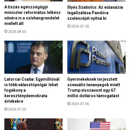
A tiszás egészségügyi
Illyés Szabolcs: Az eutanázia
miniszter református lelkész
legalizálása Pandóra
nővére is a szívhangrendelet
szelencéjét nyitná ki
mellett áll
2026.07.30.
2026.08.03.
Latorcai Csaba: Egymilliónál
Gyermekeknek terjesztett
is több választópolgár lehet
szexuális tananyagok miatt
fogékony a
Trump visszavont egy 67
kereszténydemokrata
millió dolláros támogatást
értékekre
2026.07.06.
2026.07.20.