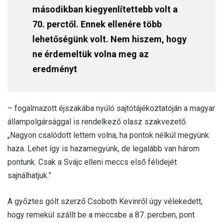
másodikban kiegyenlítettebb volt a
70. perctől. Ennek ellenére több
lehetőségünk volt. Nem hiszem, hogy
ne érdemeltük volna meg az
eredményt
– fogalmazott éjszakába nyúló sajtótájékoztatóján a magyar
állampolgársággal is rendelkező olasz szakvezető.
„Nagyon csalódott lettem volna, ha pontok nélkül megyünk
haza. Lehet így is hazamegyünk, de legalább van három
pontunk. Csak a Svájc elleni meccs első félidejét
sajnálhatjuk.”
A győztes gólt szerző Csoboth Kevinről úgy vélekedett,
hogy remekül szállt be a meccsbe a 87. percben, pont