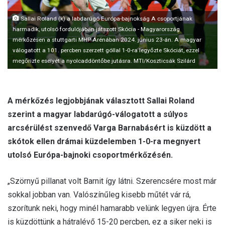
l
Sallai Roland (k) a labdarúgó Európa-bajnokság A csoportjának
harmadik, utolsó fordulójában játszott Skócia - Magyarország
mérkőzésen a stuttgarti MHP Arénában 2024. június 23-án. A magyar
válogatott a 101. percben szerzett góllal 1-0-ra legyőzte Skóciát, ezzel
megőrizte esélyét a nyolcaddöntőbe jutásra. MTI/Koszticsák Szilárd
A mérkőzés legjobbjának választott Sallai Roland
szerint a magyar labdarúgó-válogatott a súlyos
arcsérülést szenvedő Varga Barnabásért is küzdött a
skótok ellen drámai küzdelemben 1-0-ra megnyert
utolsó Európa-bajnoki csoportmérkőzésén.
„Szörnyű pillanat volt Barnit így látni. Szerencsére most már
sokkal jobban van. Valószínűleg kisebb műtét vár rá,
szorítunk neki, hogy minél hamarabb velünk legyen újra. Érte
is küzdöttünk a hátralévő 15-20 percben, ez a siker neki is