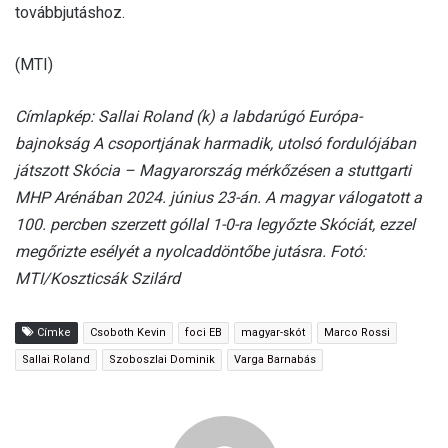
továbbjutáshoz.
(MTI)
Címlapkép: Sallai Roland (k) a labdarúgó Európa-
bajnokság A csoportjának harmadik, utolsó fordulójában
játszott Skócia – Magyarország mérkőzésen a stuttgarti
MHP Arénában 2024. június 23-án. A magyar válogatott a
100. percben szerzett góllal 1-0-ra legyőzte Skóciát, ezzel
megőrizte esélyét a nyolcaddöntőbe jutásra. Fotó:
MTI/Koszticsák Szilárd
Címke
Csoboth Kevin
foci EB
magyar-skót
Marco Rossi
Sallai Roland
Szoboszlai Dominik
Varga Barnabás