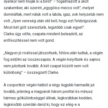
ilyenkor nem hívják ki a bírót” – fogalmazott a skót
szakember, aki szerint „egygólos meccs volt”, melyet
domináltak, mert náluk volt a labda, igaz, sok helyzetük nem
volt. „Ilyen vereség után idő kell, hogy ezt feldolgozzuk.
Most két gólt szereztünk, legutóbb csak egyet”.
Clarke úgy vélte, csapata mindent beleadott, az
erőfeszítéssel nem volt gond.
„Nagyon jó riválissal játszottunk, félóra után tudtuk, a végén
fog eldőlni az összecsapás. A végén kinyíltunk és sajnos
nem jutottunk tovább. A két csapat között nem volt
különbség” – összegzett Clarke.
A csoportkör végén hatból a négy legjobb harmadik jut
tovább, jelenleg a magyarok három ponttal és mínusz
hármas gólkülönbséggel állnak, legkorábban kedden,
legkésőbb szerdán derül ki, hogy ez elég-e a