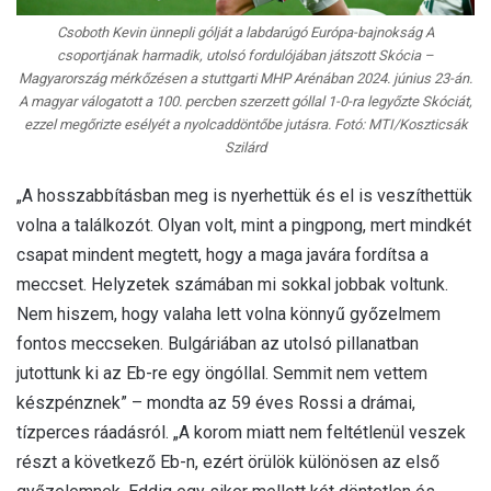
Csoboth Kevin ünnepli gólját a labdarúgó Európa-bajnokság A
csoportjának harmadik, utolsó fordulójában játszott Skócia –
Magyarország mérkőzésen a stuttgarti MHP Arénában 2024. június 23-án.
A magyar válogatott a 100. percben szerzett góllal 1-0-ra legyőzte Skóciát,
ezzel megőrizte esélyét a nyolcaddöntőbe jutásra. Fotó: MTI/Koszticsák
Szilárd
„A hosszabbításban meg is nyerhettük és el is veszíthettük
volna a találkozót. Olyan volt, mint a pingpong, mert mindkét
csapat mindent megtett, hogy a maga javára fordítsa a
meccset. Helyzetek számában mi sokkal jobbak voltunk.
Nem hiszem, hogy valaha lett volna könnyű győzelmem
fontos meccseken. Bulgáriában az utolsó pillanatban
jutottunk ki az Eb-re egy öngóllal. Semmit nem vettem
készpénznek” – mondta az 59 éves Rossi a drámai,
tízperces ráadásról. „A korom miatt nem feltétlenül veszek
részt a következő Eb-n, ezért örülök különösen az első