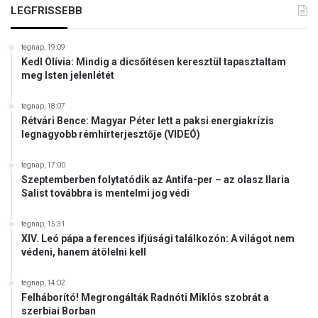
o
LEGFRISSEBB
w
á
b
tegnap, 19:09
Kedl Olívia: Mindig a dicsőítésen keresztül tapasztaltam
a
meg Isten jelenlétét
tegnap, 18:07
Rétvári Bence: Magyar Péter lett a paksi energiakrízis
legnagyobb rémhírterjesztője (VIDEÓ)
tegnap, 17:00
Szeptemberben folytatódik az Antifa-per – az olasz Ilaria
Salist továbbra is mentelmi jog védi
tegnap, 15:31
XIV. Leó pápa a ferences ifjúsági találkozón: A világot nem
védeni, hanem átölelni kell
tegnap, 14:02
Felháborító! Megrongálták Radnóti Miklós szobrát a
szerbiai Borban