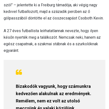
szól” – jelentette ki a Freiburg támadója, aki végig nagy
kedvvel futballozott, majd a századik percben az ő
gólpasszából döntötte el az összecsapást Csoboth Kevin.
A 27 éves futballista leírhatatlannak nevezte, hogy ilyen
későn nyerték meg a találkozót. Nemcsak neki, hanem az
egész csapatnak, a szakmai stábnak és a szurkolóknak
egyaránt.
Bizakodók vagyunk, hogy számunkra
kedvezően alakulnak az eredmények.
Remélem, nem ez volt az utolsó
meccsünk és valaki közülünk