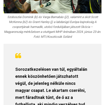
Szoboszlai Dominik (b) és Varga Barnabás (j2), valamint a skót Scott
McKenna (b2) és Grant Hanley (j) a labdarúgó Európa-bajnokság A
csoportjának harmadik, utolsó fordulójában játszott Skócia –
Magyarország mérkőzésen a stuttgarti MHP Arénában 2024. június 23-án.
Fotó: MTI/Koszticsák Szilárd
Sorozatkezelésen van túl, egyáltalán
ennek köszönhetően játszhatott
végül, de jelenleg nélküle nincs
magyar csapat. Le akartam cserélni,
mert fáradtnak tűnt, de ő az a
futballista, aki mindig veszélyes tud