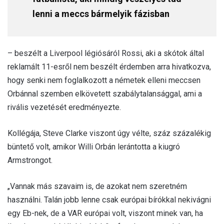
lenni a meccs bármelyik fázisban
– beszélt a Liverpool légiósáról Rossi, aki a skótok által
reklamált 11-esről nem beszélt érdemben arra hivatkozva,
hogy senki nem foglalkozott a németek elleni meccsen
Orbánnal szemben elkövetett szabálytalansággal, ami a
rivális vezetését eredményezte.
Kollégája, Steve Clarke viszont úgy vélte, száz százalékig
büntető volt, amikor Willi Orbán lerántotta a kiugró
Armstrongot.
„Vannak más szavaim is, de azokat nem szeretném
használni. Talán jobb lenne csak európai bírókkal nekivágni
egy Eb-nek, de a VAR európai volt, viszont minek van, ha