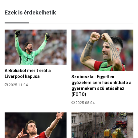
á
e
l
Ezek is érdekelhetik
t
y
e
l
M
á
a
n
d
y
o
n
n
a
A Bibliából merít erőt a
z
Liverpool kapusa
Szoboszlai: Egyetlen
a
győzelem sem hasonlítható a
r
2025.11.04.
gyermekem születéséhez
á
(FOTÓ)
n
d
2025.08.04.
o
k
v
o
n