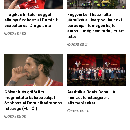
a
t
Tragikus hirtelenséggel
Fegyverként használta
B
elhunyt Szoboszlai Dominik
járművét a Liverpool bajnoki
u
csapattársa, Diogo Jota
parádéján tömegbe hajtó
d
autós – még nem tudni, miért
2025.07.03.
a
tette
p
2025.05.31.
e
s
t
r
ő
l
C
z
Gólyahír és gólöröm –
Átadták a Bonis Bona – A
e
megmutatta babapocakját
nemzet tehetségeiért
s
Szoboszlai Dominik várandós
elismeréseket
t
felesége (FOTÓ!)
2025.05.16.
o
2025.05.20.
c
h