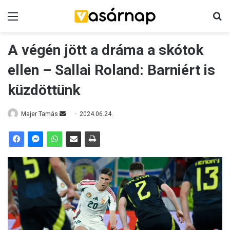
Menü
K
A végén jött a dráma a skótok
ellen – Sallai Roland: Barniért is
küzdöttünk
Majer Tamás
S
2024.06.24.
e
n
d
a
n
e
m
a
i