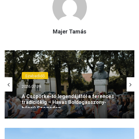
Majer Tamás
Szabadidő
2026.07.29.
A Csöpörke-tó legendájától a ferences
tradíciókig – Havas Boldogasszony-
búcsú Szegeden
U
n