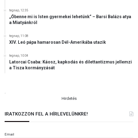
tegnap, 12:35
„Őbenne mi is Isten gyermekei lehetünk” – Barsi Balázs atya
a Miatyánkról
tegnap, 11:08
XIV. Leó pápa hamarosan Dél-Amerikába utazik
tegnap, 10:04
Latorcai Csaba: Káosz, kapkodás és dilettantizmus jellemzi
a Tisza kormányzását
.
Hirdetés
IRATKOZZON FEL A HÍRLEVELÜNKRE!
Email