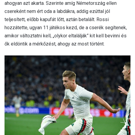
ahogyan azt akarta. Szerinte amíg Németország ellen
csereként nem ért oda a labdákra, addig ezúttal jól
teljesített, előbb kapufát lőtt, aztán betalált. Rossi
hozzátette, ugyan 11 játékos kezd, de a cserék segítenek,
amikor változtatni kell, „olykor eltalálják” kit kell bevinni és
ők eldöntik a mérkőzést, ahogy az most történt.