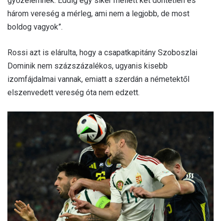
győzelemnek. Eddig egy siker mellett két döntetlen és
három vereség a mérleg, ami nem a legjobb, de most
boldog vagyok”.
Rossi azt is elárulta, hogy a csapatkapitány Szoboszlai
Dominik nem százszázalékos, ugyanis kisebb
izomfájdalmai vannak, emiatt a szerdán a németektől
elszenvedett vereség óta nem edzett.