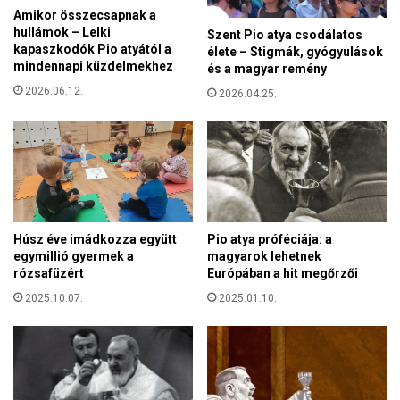
g
n
Amikor összecsapnak a
y
hullámok – Lelki
:
Szent Pio atya csodálatos
s
kapaszkodók Pio atyától a
élete – Stigmák, gyógyulások
M
z
mindennapi küzdelmekhez
és a magyar remény
i
e
n
2026.06.12.
2026.04.25.
r
d
ű
e
b
n
b
n
e
a
m
p
b
a
e
Húsz éve imádkozza együtt
Pio atya próféciája: a
z
r
egymillió gyermek a
magyarok lehetnek
é
i
rózsafüzért
Európában a hit megőrzői
r
k
t
2025.10.07.
2025.01.10.
ö
h
z
a
ö
r
s
c
s
o
é