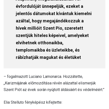
évfordulóját ünnepeljük, ezeket a
jelentős dátumokat kívántuk kiemelni
azáltal, hogy megajándékozzuk a
hívek millióit Szent Pio, szeretett
szentjük hiteles képeivel, amelyeket
elvihetnek otthonaikba,
templomaikba és üzleteikbe, és
rábízhatják magukat és életüket
– fogalmazott Luciano Lamonarca. Hozzátette,
„Karizmájának előmozdítása révén alázattal elismerjük
Szent Piót az évek során nyújtott áldásáért és védelméért.”
Elia Stelluto fényképész kifejtette: