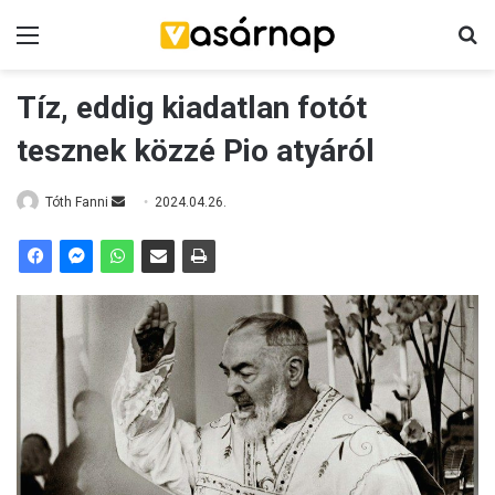
Menü
K
Tíz, eddig kiadatlan fotót
tesznek közzé Pio atyáról
Tóth Fanni
S
2024.04.26.
e
n
d
a
n
e
m
a
i
l