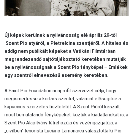
Új képek kerülnek a nyilvánosság elé április 29-től
Szent Pio atyáról, a Pietrelcina szentjéről. A hiteles és
eddig nem publikált képeket a Vatikáni Filmtárban
megrendezendő sajtótájékoztató keretében mutatják
be a nyilvánosságnak a Szent Pio fényképei – Emlékek
egy szentről elnevezésű esemény keretében.
A Saint Pio Foundation nonprofit szervezet célja, hogy
megismertesse a kortárs szentet, valamint elősegítse a
kapucinus szerzetes tiszteletét. A Szent Pióról készült,
most bemutatandó fényképeket, köztük a kiadatlanokat is, a
Szent Pio Alapítvány létrehozója és vezérigazgatója, a
„civilben” tenorista Luciano Lamonarca választotta ki Pio