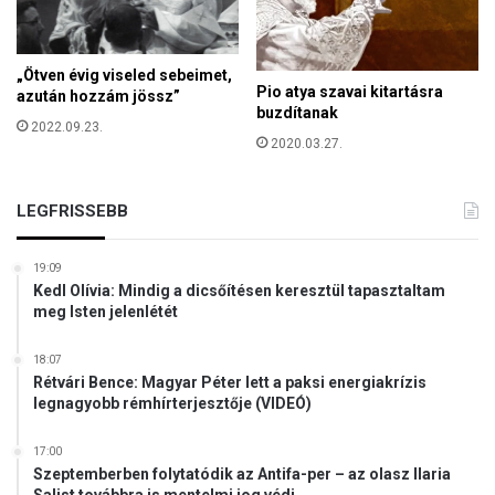
l
g
u
a
n
c
„Ötven évig viseled sebeimet,
k
Pio atya szavai kitartásra
s
azután hozzám jössz”
,
buzdítanak
a
h
2022.09.23.
l
2020.03.27.
o
á
g
d
y
LEGFRISSEBB
m
e
g
19:09
ő
Kedl Olívia: Mindig a dicsőítésen keresztül tapasztaltam
meg Isten jelenlétét
r
i
z
18:07
z
Rétvári Bence: Magyar Péter lett a paksi energiakrízis
legnagyobb rémhírterjesztője (VIDEÓ)
ü
k
k
17:00
Szeptemberben folytatódik az Antifa-per – az olasz Ilaria
u