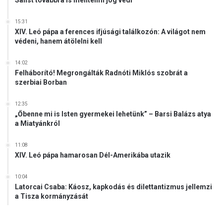
Salist továbbra is mentelmi jog védi
l
t
ú
15:31
XIV. Leó pápa a ferences ifjúsági találkozón: A világot nem
r
védeni, hanem átölelni kell
á
n
k
14:02
Felháborító! Megrongálták Radnóti Miklós szobrát a
a
szerbiai Borban
t
,
12:35
m
„Őbenne mi is Isten gyermekei lehetünk” – Barsi Balázs atya
e
a Miatyánkról
g
v
11:08
é
XIV. Leó pápa hamarosan Dél-Amerikába utazik
d
j
10:04
ü
Latorcai Csaba: Káosz, kapkodás és dilettantizmus jellemzi
k
a Tisza kormányzását
s
z
u