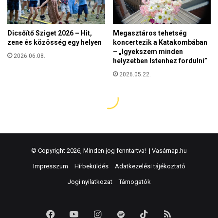
© Copyright 2026, Minden jog fenntartva! |
Vasárnap.hu
Impresszum
Hírbeküldés
Adatkezelési tájékoztató
Jogi nyilatkozat
Támogatók
Facebook
YouTube
Instagram
Spotify
TikTok
RSS