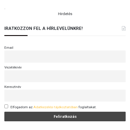
v
.
e
Hirdetés
r
e
IRATKOZZON FEL A HÍRLEVELÜNKRE!
n
i
t
á
Email
s
u
n
Vezetéknév
k
a
t
Keresztnév
-
V
I
Elfogadom az
Adatkezelési tájékoztatóban
foglaltakat.
D
E
Ó