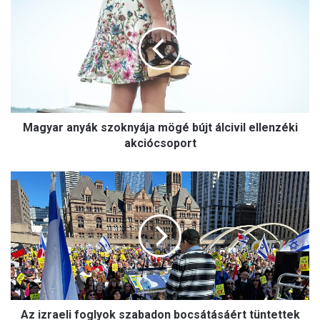
a
g
y
a
r
a
n
y
Magyar anyák szoknyája mögé bújt álcivil ellenzéki
á
k
akciócsoport
s
z
A
o
z
k
i
n
z
y
r
á
a
j
e
a
l
m
i
ö
Az izraeli foglyok szabadon bocsátásáért tüntettek
f