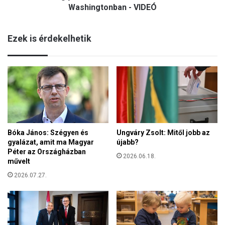
g
o
Washingtonban - VIDEÓ
é
g
b
l
ú
Ezek is érdekelhetik
y
j
o
t
k
á
s
l
z
c
a
i
b
v
a
i
d
l
Bóka János: Szégyen és
Ungváry Zsolt: Mitől jobb az
o
e
gyalázat, amit ma Magyar
újabb?
n
l
Péter az Országházban
b
2026.06.18.
l
művelt
o
e
c
2026.07.27.
n
s
z
á
é
t
k
á
i