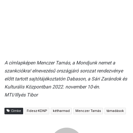
A címlapképen Menczer Tamás, a Mondjunk nemet a
szankciókra! elnevezésű országjáró sorozat rendezvénye
előtt tartott sajtótájékoztatón Dabason, a Sári Zarándok és
Kulturális Központban 2022. november 10-én.
MTI/Illyés Tibor
Címke
Fidesz-KDNP
kétharmad
Menczer Tamás
támadások