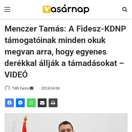
Menü
K
Menczer Tamás: A Fidesz-KDNP
támogatóinak minden okuk
megvan arra, hogy egyenes
derékkal állják a támadásokat –
VIDEÓ
Tóth Fanni
S
2024.04.08.
e
n
d
a
n
e