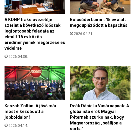
s
a
á
k
é
c
A KDNP frakcióvezetője
Bölcsődei bumm: 15 év alatt
r
i
szerint a következő időszak
megduplázódott a kapacitás
t
ó
legfontosabb feladata az
t
2026.04.21.
elmúlt 16 év közös
c
ü
eredményeinek megőrzése és
s
n
védelme
o
t
p
2026.04.30.
e
o
t
r
t
t
e
k
W
a
s
Kaszab Zoltán: A jövő már
Deák Dániel a Vasárnapnak: A
h
most elkezdődött a
globalista erők Magyar
i
jobboldalon!
Péternek szurkolnak, hogy
n
Magyarország „beálljon a
2026.04.14.
g
sorba”
t