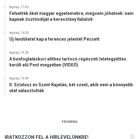
tegnap, 17:40
Felvették őket magyar egyetemekre, mégsem jöhetnek: nem
kapnak ösztöndíjat a keresztény fiatalok
tegnap, 16:00
Új lendületet kap a ferences jelenlét Pécsett
tegnap, 14:28
A honfoglaláskori elithez tartozó régészeti leletegyüttes
került elő Pest megyében (VIDEÓ)
tegnap, 13:04
II. Szixtusz és Szent Kajetán, két szent, akik nem a könnyebb
utat választották
.
Hirdetés
IRATKOZZON FEL A HÍRLEVELÜNKRE!