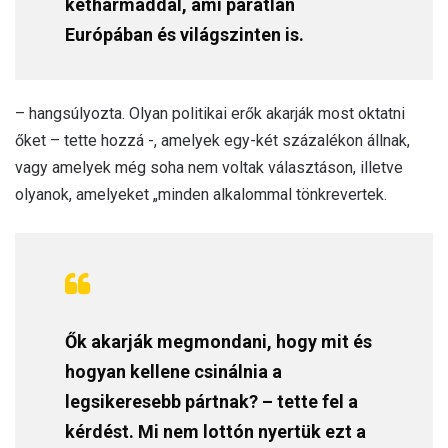
kétharmaddal, ami páratlan
Európában és világszinten is.
– hangsúlyozta. Olyan politikai erők akarják most oktatni
őket – tette hozzá -, amelyek egy-két százalékon állnak,
vagy amelyek még soha nem voltak választáson, illetve
olyanok, amelyeket „minden alkalommal tönkrevertek.
Ők akarják megmondani, hogy mit és
hogyan kellene csinálnia a
legsikeresebb pártnak? – tette fel a
kérdést. Mi nem lottón nyertük ezt a