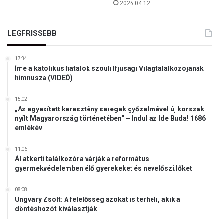
2026.04.12.
o
n
b
LEGFRISSEBB
a
n
17:34
-
Íme a katolikus fiatalok szöuli Ifjúsági Világtalálkozójának
V
himnusza (VIDEÓ)
I
D
15:02
E
„Az egyesített keresztény seregek győzelmével új korszak
Ó
nyílt Magyarország történetében“ – Indul az Ide Buda! 1686
emlékév
11:06
Állatkerti találkozóra várják a református
gyermekvédelemben élő gyerekeket és nevelőszülőket
08:08
Ungváry Zsolt: A felelősség azokat is terheli, akik a
döntéshozót kiválasztják