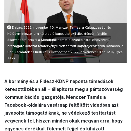
m
a
i
l
Dabas, 2022. november 10. Menczer Tamás, a Külgazdasági és
Külügyminisztérium kétoldalú kapcsolatok fejlesztéséért felelõs
államtitkára beszél a Mondjunk nemet a szankciókra! elnevezésû
országjáró sorozat rendezvénye elõtt tartott sajtótájékoztatón Dabason, a
Sári Zarándok és Kulturális Központban 2022. november 10-én. MTI/Illyés
Tibor
A kormány és a Fidesz-KDNP naponta támadások
kereszttüzében áll – állapította meg a pártszövetség
kommunikációs igazgatója. Menczer Tamás a
Facebook-oldalára vasárnap feltöltött videóban azt
javasolta támogatóiknak, ne védekező testtartást
vegyenek fel, hiszen minden okuk megvan arra, hogy
egyenes derékkal, fölemelt fejjel és kihúzott