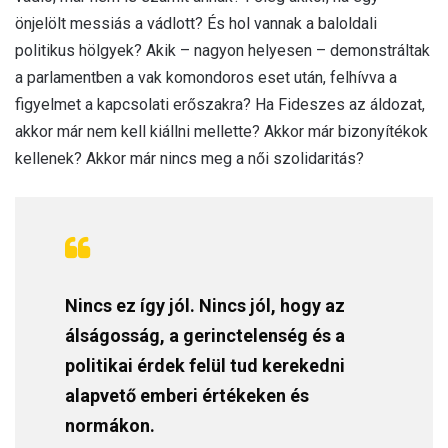
önjelölt messiás a vádlott? És hol vannak a baloldali
politikus hölgyek? Akik – nagyon helyesen – demonstráltak
a parlamentben a vak komondoros eset után, felhívva a
figyelmet a kapcsolati erőszakra? Ha Fideszes az áldozat,
akkor már nem kell kiállni mellette? Akkor már bizonyítékok
kellenek? Akkor már nincs meg a női szolidaritás?
Nincs ez így jól. Nincs jól, hogy az
álságosság, a gerinctelenség és a
politikai érdek felül tud kerekedni
alapvető emberi értékeken és
normákon.