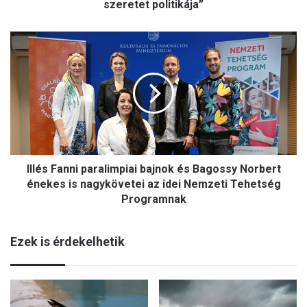
i
szeretet politikája”
n
t
I
:
l
„
l
A
é
k
s
e
F
r
a
e
n
s
n
z
Illés Fanni paralimpiai bajnok és Bagossy Norbert
i
t
p
énekes is nagykövetei az idei Nemzeti Tehetség
é
a
Programnak
n
r
y
a
d
Ezek is érdekelhetik
l
e
i
m
m
o
p
k
i
r