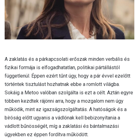
A zaklatás és a párkapcsolati erőszak minden verbális és
fizikai formája is elfogadhatatlan, politikai pártállástól
függetlenül. Éppen ezért tűnt úgy, hogy a pár évvel ezelőtt
történtek tisztulást hozhatnak ebbe a romlott világba.
Sokáig a Metoo valóban szolgálta is ezt a célt. Aztán egyre
többen kezdtek rájönni arra, hogy a mozgalom nem úgy
működik, mint az igazságszolgáltatás. A hatóságok és a
bíróság előtt ugyanis a vádlónak kell bebizonyítania a
vádlott bűnösségét, míg a zaklatási és bántalmazási
ügyekben ez éppen fordítva működött.