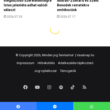
© Copyright 2026, Minden jog fenntartva! |
Vasárnap.hu
Impresszum
Hírbeküldés
Adatkezelési tájékoztató
Jogi nyilatkozat
Támogatók
Facebook
YouTube
Instagram
Spotify
TikTok
RSS