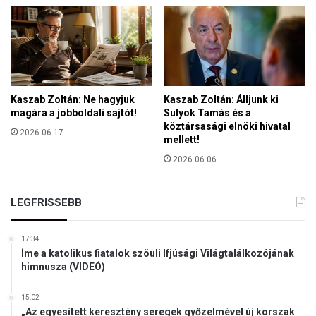
e
o
r
l
t
i
é
t
n
i
e
k
k
á
Kaszab Zoltán: Ne hagyjuk
Kaszab Zoltán: Álljunk ki
e
j
magára a jobboldali sajtót!
Sulyok Tamás és a
s
köztársasági elnöki hivatal
a
2026.06.17.
i
mellett!
”
s
2026.06.06.
n
a
g
LEGFRISSEBB
y
k
ö
17:34
v
Íme a katolikus fiatalok szöuli Ifjúsági Világtalálkozójának
himnusza (VIDEÓ)
e
t
e
15:02
i
„Az egyesített keresztény seregek győzelmével új korszak