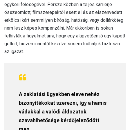
egykori feleségével. Persze közben a teljes karrierje
összeomlott, filmszerepektől esett el és az elszenvedett
erkölcsi kárt semmilyen bíróság, hatóság, vagy dollárköteg
nem lesz képes kompenzálni. Már akkoriban is sokan
felhívták a figyelmet arra, hogy egy alapvetően jó ügy kapott
gellert, hiszen innentől kezdve sosem tudhatjuk biztosan
az igazat.
A zaklatási ügyekben eleve nehéz
bizonyítékokat szerezni, így a hamis
vádakkal a valódi áldozatok
szavahihetősége kérdőjeleződött
meg.