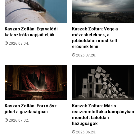
a
a
i
t
b
a
a
p
j
Kaszab Zoltán: Egy valódi
Kaszab Zoltán: Vége a
o
katasztrófa napjait éljük
mézesheteknek, a
n
l
jobboldalon most kell
o
2026.08.04.
i
erősnek lenni
k
t
é
2026.07.28.
i
s
k
B
a
a
a
g
s
o
z
s
e
s
r
Kaszab Zoltán: Forró ősz
Kaszab Zoltán: Máris
y
e
jöhet a gazdaságban
összeomlottak a kampányban
N
t
mondott baloldali
o
2026.07.02.
e
hazugságok
r
t
2026.06.23.
b
p