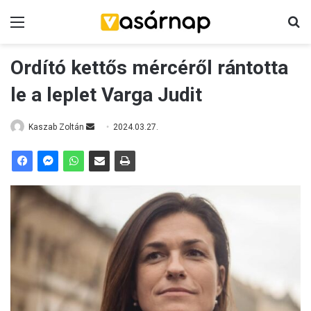
Menü
K
Ordító kettős mércéről rántotta
le a leplet Varga Judit
Kaszab Zoltán
S
2024.03.27.
e
n
d
a
n
e
m
a
i
l