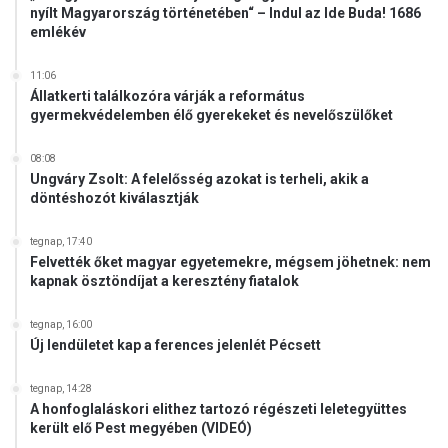
nyílt Magyarország történetében“ – Indul az Ide Buda! 1686
a
emlékév
z
i
d
11:06
Állatkerti találkozóra várják a református
e
gyermekvédelemben élő gyerekeket és nevelőszülőket
i
N
08:08
e
Ungváry Zsolt: A felelősség azokat is terheli, akik a
m
döntéshozót kiválasztják
z
e
tegnap, 17:40
t
Felvették őket magyar egyetemekre, mégsem jöhetnek: nem
i
kapnak ösztöndíjat a keresztény fiatalok
T
e
tegnap, 16:00
h
Új lendületet kap a ferences jelenlét Pécsett
e
t
tegnap, 14:28
s
A honfoglaláskori elithez tartozó régészeti leletegyüttes
é
került elő Pest megyében (VIDEÓ)
g