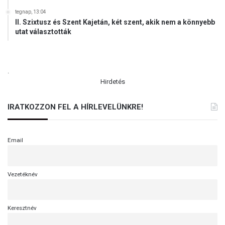
P
tegnap, 13:04
r
II. Szixtusz és Szent Kajetán, két szent, akik nem a könnyebb
o
utat választották
g
r
a
m
.
n
Hirdetés
a
k
IRATKOZZON FEL A HÍRLEVELÜNKRE!
Email
Vezetéknév
Keresztnév