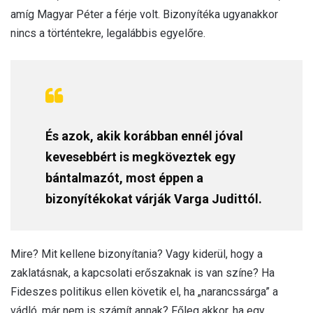
amíg Magyar Péter a férje volt. Bizonyítéka ugyanakkor
nincs a történtekre, legalábbis egyelőre.
És azok, akik korábban ennél jóval
kevesebbért is megköveztek egy
bántalmazót, most éppen a
bizonyítékokat várják Varga Judittól.
Mire? Mit kellene bizonyítania? Vagy kiderül, hogy a
zaklatásnak, a kapcsolati erőszaknak is van színe? Ha
Fideszes politikus ellen követik el, ha „narancssárga” a
vádló, már nem is számít annak? Főleg akkor, ha egy