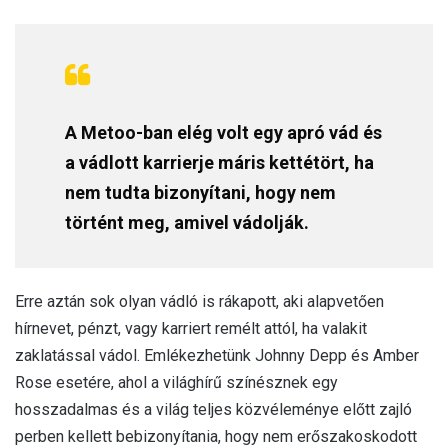
A Metoo-ban elég volt egy apró vád és
a vádlott karrierje máris kettétört, ha
nem tudta bizonyítani, hogy nem
történt meg, amivel vádolják.
Erre aztán sok olyan vádló is rákapott, aki alapvetően
hírnevet, pénzt, vagy karriert remélt attól, ha valakit
zaklatással vádol. Emlékezhetünk Johnny Depp és Amber
Rose esetére, ahol a világhírű színésznek egy
hosszadalmas és a világ teljes közvéleménye előtt zajló
perben kellett bebizonyítania, hogy nem erőszakoskodott