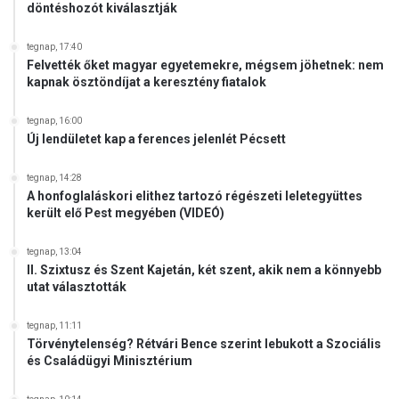
g
döntéshozót kiválasztják
a
t
tegnap, 17:40
á
Felvették őket magyar egyetemekre, mégsem jöhetnek: nem
s
kapnak ösztöndíjat a keresztény fiatalok
é
r
tegnap, 16:00
t
Új lendületet kap a ferences jelenlét Pécsett
tegnap, 14:28
A honfoglaláskori elithez tartozó régészeti leletegyüttes
került elő Pest megyében (VIDEÓ)
tegnap, 13:04
II. Szixtusz és Szent Kajetán, két szent, akik nem a könnyebb
utat választották
tegnap, 11:11
Törvénytelenség? Rétvári Bence szerint lebukott a Szociális
és Családügyi Minisztérium