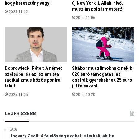
s
hogy keresztény vagy!
új New York-i, Allah-hívő,
a
i
muszlim polgármestert!
z
2025.11.12.
n
n
2025.11.06.
c
i
s
s
k
z
o
e
n
r
f
e
l
t
i
Dobrowiecki Péter: A német
Sítábor muszlimoknak: nekik
e
k
szélsőbal és az iszlamista
820 euró támogatás, az
t
t
radikalizmus közös pontra
osztrák gyerekeknek 25 euró
é
u
talált
jut fejenként
r
s
2025.11.05.
2025.10.20.
t
n
é
é
s
l
LEGFRISSEBB
t
k
á
ü
m
08:08
l
o
Ungváry Zsolt: A felelősség azokat is terheli, akik a