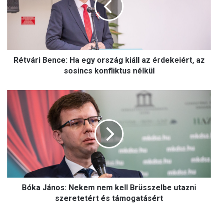
á
r
i
B
e
Rétvári Bence: Ha egy ország kiáll az érdekeiért, az
n
c
sosincs konfliktus nélkül
e
:
B
H
ó
a
k
e
a
g
J
y
á
o
n
r
o
s
s
z
Bóka János: Nekem nem kell Brüsszelbe utazni
:
á
N
szeretetért és támogatásért
g
e
k
k