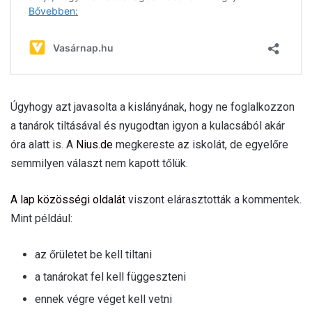
Úgyhogy azt javasolta a kislányának, hogy ne foglalkozzon
a tanárok tiltásával és nyugodtan igyon a kulacsából akár
óra alatt is. A
Nius.de
megkereste az iskolát, de egyelőre
semmilyen választ nem kapott tőlük.
A lap közösségi oldalát
viszont elárasztották a kommentek.
Mint például:
az őrületet be kell tiltani
a tanárokat fel kell függeszteni
ennek végre véget kell vetni