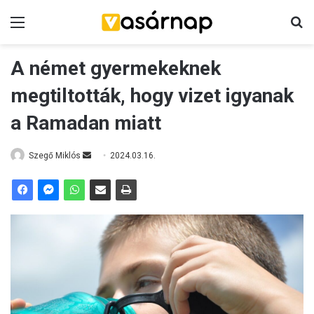
Menü
K
A német gyermekeknek
megtiltották, hogy vizet igyanak
a Ramadan miatt
Szegő Miklós
S
2024.03.16.
e
n
d
a
n
e
m
a
i