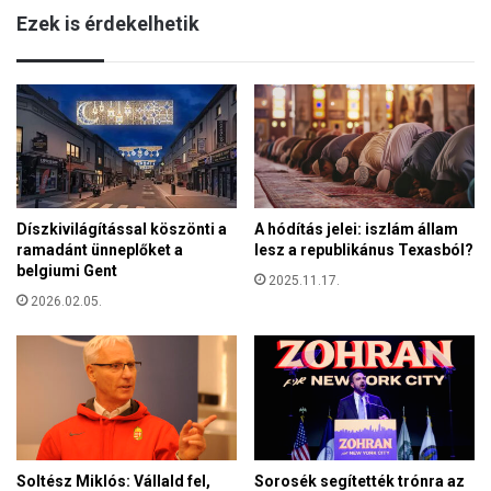
i
Ezek is érdekelhetik
e
á
m
l
n
l
e
a
m
z
k
é
e
r
l
d
l
e
Díszkivilágítással köszönti a
A hódítás jelei: iszlám állam
B
k
ramadánt ünneplőket a
lesz a republikánus Texasból?
r
e
belgiumi Gent
ü
2025.11.17.
i
s
2026.02.05.
é
s
r
z
t
e
,
l
a
b
z
e
s
u
o
Soltész Miklós: Vállald fel,
Sorosék segítették trónra az
t