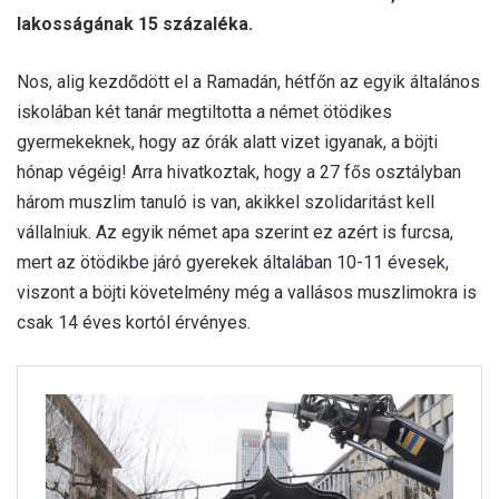
lakosságának 15 százaléka.
Nos, alig kezdődött el a Ramadán, hétfőn az egyik általános
iskolában két tanár megtiltotta a német ötödikes
gyermekeknek, hogy az órák alatt vizet igyanak, a böjti
hónap végéig! Arra hivatkoztak, hogy a 27 fős osztályban
három muszlim tanuló is van, akikkel szolidaritást kell
vállalniuk. Az egyik német apa szerint ez azért is furcsa,
mert az ötödikbe járó gyerekek általában 10-11 évesek,
viszont a böjti követelmény még a vallásos muszlimokra is
csak 14 éves kortól érvényes.