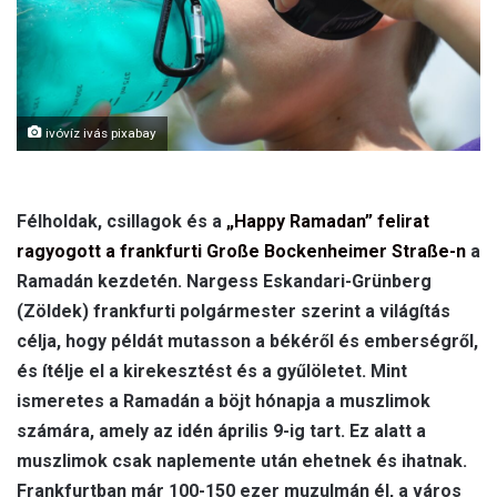
l
ivóvíz ivás pixabay
Félholdak, csillagok és a
„Happy Ramadan” felirat
ragyogott a frankfurti Große Bockenheimer Straße-n
a
Ramadán kezdetén. Nargess Eskandari-Grünberg
(Zöldek) frankfurti polgármester szerint a világítás
célja, hogy példát mutasson a békéről és emberségről,
és ítélje el a kirekesztést és a gyűlöletet. Mint
ismeretes a Ramadán a böjt hónapja a muszlimok
számára, amely az idén április 9-ig tart. Ez alatt a
muszlimok csak naplemente után ehetnek és ihatnak.
Frankfurtban már 100-150 ezer muzulmán él, a város