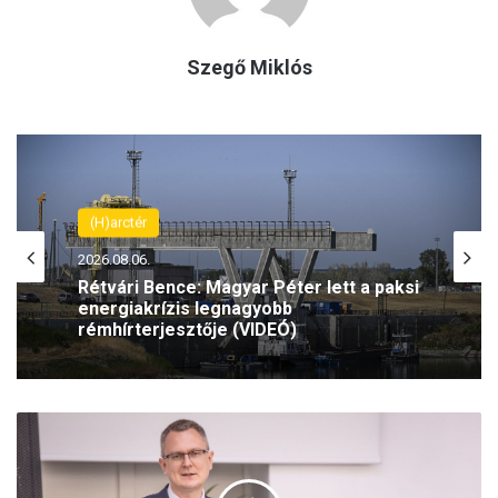
Szegő Miklós
(H)arctér
2026.08.06.
Rétvári Bence: Magyar Péter lett a paksi
energiakrízis legnagyobb
rémhírterjesztője (VIDEÓ)
R
é
t
v