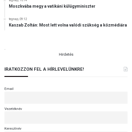
tegnap, 10:14
Moszkvába megy a vatikáni külügyminiszter
tegnap, 09:12
Kaszab Zoltán: Most lett volna valódi szükség a közmédiára
.
Hirdetés
IRATKOZZON FEL A HÍRLEVELÜNKRE!
Email
Vezetéknév
Keresztnév