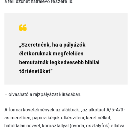
a téli szünet hátralévő részére is.
„Szeretnénk, ha a pályázók
életkoruknak megfelelően
bemutatnák legkedvesebb bibliai
történetüket”
– olvasható a rajzpályázat kiírásában.
A formai követelmények az alábbiak: „az alkotást A/5-A/3-
as méretben, papírra kérjük elkészíteni, keret nélkül,
hátoldalán névvel, korosztállyal (óvoda, osztályfok) ellátva.