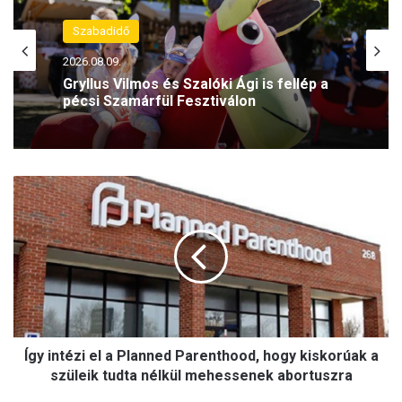
Spiritusz
2026.08.06.
„Őbenne mi is Isten gyermekei
lehetünk” – Barsi Balázs atya a
Miatyánkról
Í
g
y
i
n
t
é
z
i
Így intézi el a Planned Parenthood, hogy kiskorúak a
e
l
szüleik tudta nélkül mehessenek abortuszra
a