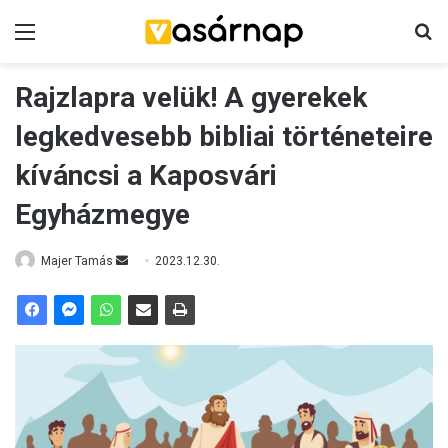
Menü
K
Rajzlapra velük! A gyerekek
legkedvesebb bibliai történeteire
kíváncsi a Kaposvári
Egyházmegye
Majer Tamás
S
2023.12.30.
e
n
d
a
n
e
m