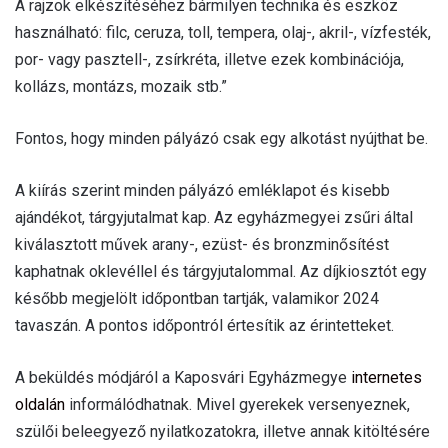
A rajzok elkészítéséhez bármilyen technika és eszköz
használható: filc, ceruza, toll, tempera, olaj-, akril-, vízfesték,
por- vagy pasztell-, zsírkréta, illetve ezek kombinációja,
kollázs, montázs, mozaik stb.”
Fontos, hogy minden pályázó csak egy alkotást nyújthat be.
A kiírás szerint minden pályázó emléklapot és kisebb
ajándékot, tárgyjutalmat kap. Az egyházmegyei zsűri által
kiválasztott művek arany-, ezüst- és bronzminősítést
kaphatnak oklevéllel és tárgyjutalommal. Az díjkiosztót egy
később megjelölt időpontban tartják, valamikor 2024
tavaszán. A pontos időpontról értesítik az érintetteket.
A beküldés módjáról a Kaposvári Egyházmegye
internetes
oldalán
informálódhatnak. Mivel gyerekek versenyeznek,
szülői beleegyező nyilatkozatokra, illetve annak kitöltésére