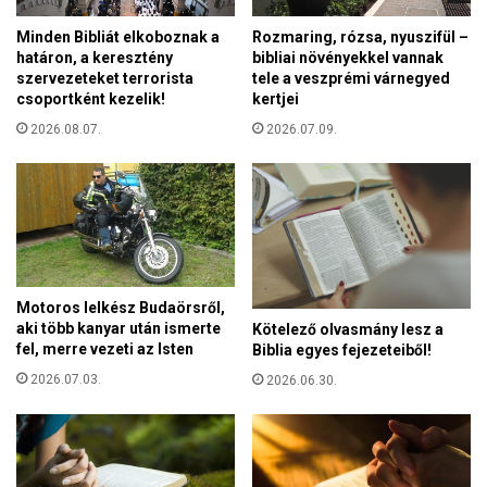
y
n
k
Minden Bibliát elkoboznak a
Rozmaring, rózsa, nyuszifül –
t
i
határon, a keresztény
bibliai növényekkel vannak
ö
s
szervezeteket terrorista
tele a veszprémi várnegyed
t
k
csoportként kezelik!
kertjei
t
o
i
2026.08.07.
2026.07.09.
r
d
ú
é
a
n
k
a
a
z
s
é
z
v
ü
Motoros lelkész Budaörsről,
s
l
aki több kanyar után ismerte
Kötelező olvasmány lesz a
p
e
fel, merre vezeti az Isten
Biblia egyes fejezeteiből!
o
i
2026.07.03.
r
2026.06.30.
k
t
t
o
u
l
d
ó
t