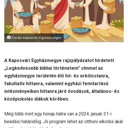
a
i
l
Forrás: Kaposvári Egyházmegye
A Kaposvári Egyházmegye rajzpályázatot hirdetett
„Legkedvesebb bibliai történetem” címmel az
egyházmegye területén élő hit- és erkölcstanra,
fakultatív hittanra, valamint egyházi fenntartású
intézményeiben hittanra járó óvodások, általános- és
középiskolás diákok körében.
Még több mint egy hónap hátra van a 2024. január 31-i
beadási határidőig. Jó program lehet az otthoni alkotás akár