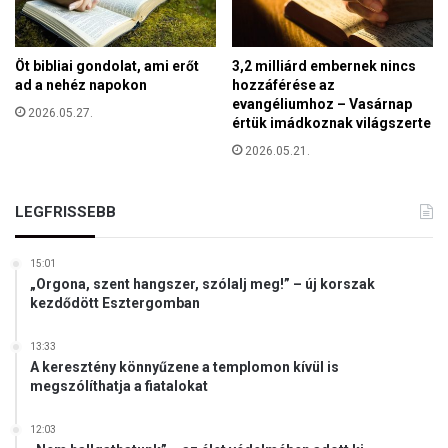
i
a
r
n
ó
é
Öt bibliai gondolat, ami erőt
3,2 milliárd embernek nincs
l
l
ad a nehéz napokon
hozzáférése az
k
evangéliumhoz – Vasárnap
2026.05.27.
értük imádkoznak világszerte
ü
l
2026.05.21.
m
e
h
LEGFRISSEBB
e
s
15:01
s
„Orgona, szent hangszer, szólalj meg!” – új korszak
e
kezdődött Esztergomban
n
e
13:33
k
A keresztény könnyűzene a templomon kívül is
a
megszólíthatja a fiatalokat
b
o
12:03
r