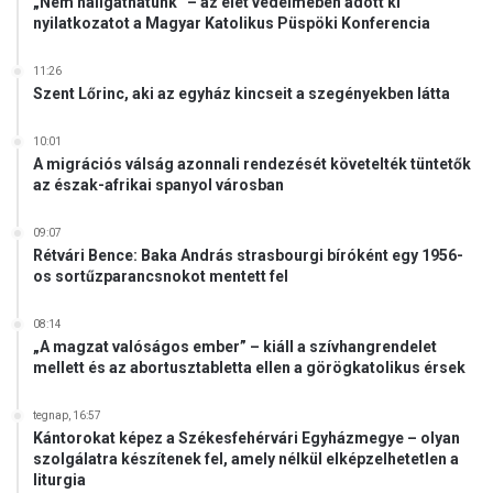
„Nem hallgathatunk” – az élet védelmében adott ki
t
nyilatkozatot a Magyar Katolikus Püspöki Konferencia
u
s
11:26
z
Szent Lőrinc, aki az egyház kincseit a szegényekben látta
r
a
10:01
A migrációs válság azonnali rendezését követelték tüntetők
az észak-afrikai spanyol városban
09:07
Rétvári Bence: Baka András strasbourgi bíróként egy 1956-
os sortűzparancsnokot mentett fel
08:14
„A magzat valóságos ember” – kiáll a szívhangrendelet
mellett és az abortusztabletta ellen a görögkatolikus érsek
tegnap, 16:57
Kántorokat képez a Székesfehérvári Egyházmegye – olyan
szolgálatra készítenek fel, amely nélkül elképzelhetetlen a
liturgia