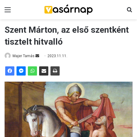
Menü
K
Szent Márton, az első szentként
tisztelt hitvalló
Majer Tamás
S
2023.11.11.
e
n
d
a
n
e
m
a
i
l