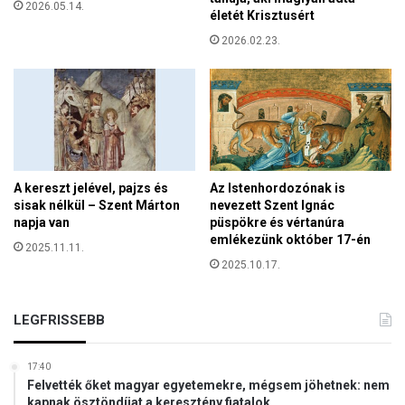
a
2026.05.14.
e
életét Krisztusért
t
m
2026.02.23.
o
”
t
t
a
b
b
t
r
A kereszt jelével, pajzs és
Az Istenhordozónak is
a
sisak nélkül – Szent Márton
nevezett Szent Ignác
g
napja van
püspökre és vértanúra
é
emlékezünk október 17-én
2025.11.11.
d
2025.10.17.
i
a
a
LEGFRISSEBB
v
i
l
17:40
á
Felvették őket magyar egyetemekre, mégsem jöhetnek: nem
g
kapnak ösztöndíjat a keresztény fiatalok