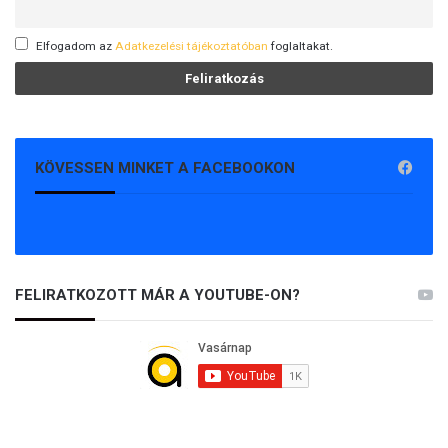
é
n
y
Elfogadom az
Adatkezelési tájékoztatóban
foglaltakat.
ü
l
d
ö
z
KÖVESSEN MINKET A FACEBOOKON
é
s
r
ő
l
s
FELIRATKOZOTT MÁR A YOUTUBE-ON?
z
ó
l
t
a
4
.
K