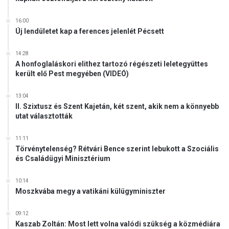
o
n
16:00
"
Új lendületet kap a ferences jelenlét Pécsett
-
A
14:28
k
A honfoglaláskori elithez tartozó régészeti leletegyüttes
ö
került elő Pest megyében (VIDEÓ)
z
e
13:04
l
II. Szixtusz és Szent Kajetán, két szent, akik nem a könnyebb
utat választották
-
k
e
11:11
l
Törvénytelenség? Rétvári Bence szerint lebukott a Szociális
és Családügyi Minisztérium
e
t
i
10:14
Moszkvába megy a vatikáni külügyminiszter
k
o
n
09:12
f
Kaszab Zoltán: Most lett volna valódi szükség a közmédiára