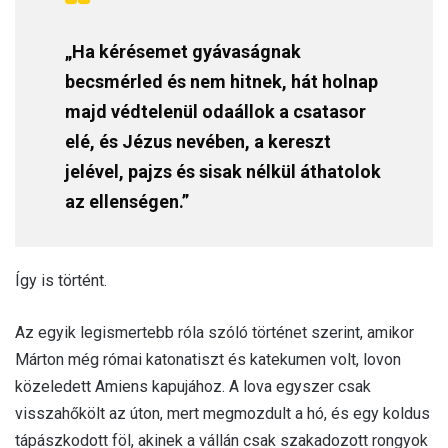
„Ha kérésemet gyávaságnak
becsmérled és nem hitnek, hát holnap
majd védtelenül odaállok a csatasor
elé, és Jézus nevében, a kereszt
jelével, pajzs és sisak nélkül áthatolok
az ellenségen.”
Így is történt.
Az egyik legismertebb róla szóló történet szerint, amikor
Márton még római katonatiszt és katekumen volt, lovon
közeledett Amiens kapujához. A lova egyszer csak
visszahőkölt az úton, mert megmozdult a hó, és egy koldus
tápászkodott föl, akinek a vállán csak szakadozott rongyok