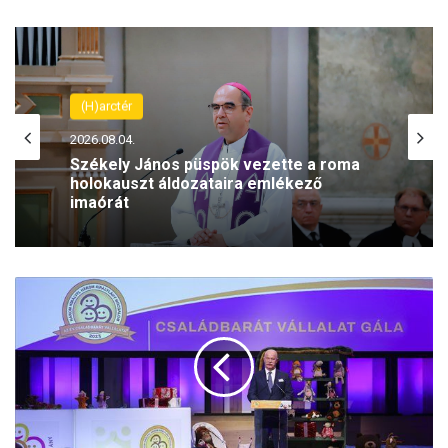
(H)arctér
2026.08.04.
Székely János püspök vezette a roma
holokauszt áldozataira emlékező
imaórát
C
s
á
k
J
á
n
o