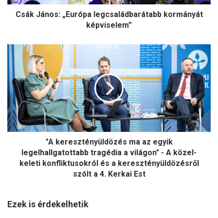
s
Csák János: „Európa legcsaládbarátabb kormányát
:
„
képviselem”
E
u
"
r
A
ó
k
p
e
a
r
l
e
e
s
g
z
c
t
s
"A keresztényüldözés ma az egyik
é
a
n
legelhallgatottabb tragédia a világon" - A közel-
l
y
keleti konfliktusokról és a keresztényüldözésről
á
ü
szólt a 4. Kerkai Est
d
l
b
d
a
ö
Ezek is érdekelhetik
r
z