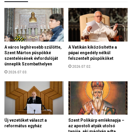
á
é
t
s
a
m
b
a
b
a
k
z
o
e
r
g
A város leghíresebb szülötte,
A Vatikán kiközösítette a
m
Szent Márton püspökké
pápai engedély nélkül
y
á
szentelésének évfordulóját
felszentelt püspököket
i
n
ünneplik Szombathelyen
k
2026.07.02.
y
l
2026.07.03.
á
e
t
g
k
e
é
l
p
h
v
a
i
l
s
Új vezetőket választ a
Szent Polikárp emléknapja –
l
e
református egyház
az apostoli atyák utolsó
g
l
tanúja, aki máglyán adta