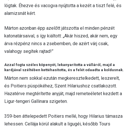
lógtak. Éhezve és vacogva nyújtotta a kezét a tiszt felé, és
alamizsnát kért.
Márton azonban épp azelőtt játszotta el minden pénzét
katonatársaival, s így kiáltott: „Akár hiszed, akár nem, egy
árva rézpénz nincs a zsebemben, de azért várj csak,
valahogy segítek rajtad!”
Azzal fogta széles köpenyét, lekanyarította a válláról, majd a
kardjával széltében kettéhasította, és a felét odaadta a koldusnak.
Márton nem sokkal ezután megkeresztelkedett, leszerelt,
és Poitiers püspökéhez, Szent Hilariushoz csatlakozott.
Hazatérve megtérítette anyját, majd remeteéletet kezdett a
Ligur-tengeri Gallinara szigeten.
359-ben áttelepedett Poitiers mellé, hogy Hilarius támasza
lehessen. Cellája körül alakult a ligugéi, később Tours