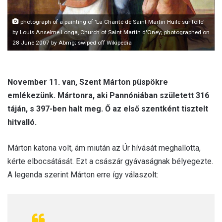
photograph of a painting of 'La Charité de Saint-Martin Huile sur toile'
by Louis Anselme Longa, Church of Saint Martin d'Oney; photographed on
28 June 2007 by Abmg; swiped off Wikipedia
November 11. van, Szent Márton püspökre
emlékezünk. Mártonra, aki Pannóniában született 316
táján, s 397-ben halt meg. Ő az első szentként tisztelt
hitvalló.
Márton katona volt, ám miután az Úr hívását meghallotta,
kérte elbocsátását. Ezt a császár gyávaságnak bélyegezte.
A legenda szerint Márton erre így válaszolt: