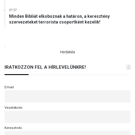
l
i
07:07
k
Minden Bibliát elkoboznak a határon, a keresztény
szervezeteket terrorista csoportként kezelik!
t
u
s
o
.
k
Hirdetés
r
ó
l
IRATKOZZON FEL A HÍRLEVELÜNKRE!
é
s
a
Email
k
e
r
Vezetéknév
e
s
z
Keresztnév
t