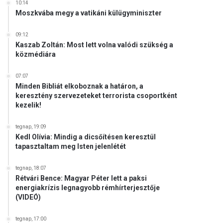
10:14
Moszkvába megy a vatikáni külügyminiszter
09:12
Kaszab Zoltán: Most lett volna valódi szükség a
közmédiára
07:07
Minden Bibliát elkoboznak a határon, a
keresztény szervezeteket terrorista csoportként
kezelik!
tegnap, 19:09
Kedl Olívia: Mindig a dicsőítésen keresztül
tapasztaltam meg Isten jelenlétét
tegnap, 18:07
Rétvári Bence: Magyar Péter lett a paksi
energiakrízis legnagyobb rémhírterjesztője
(VIDEÓ)
tegnap, 17:00