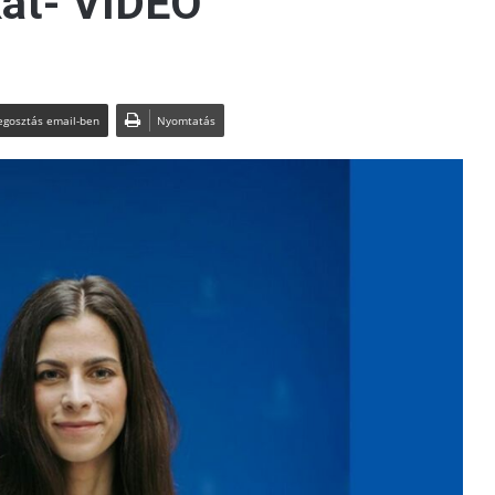
at- VIDEÓ
gosztás email-ben
Nyomtatás