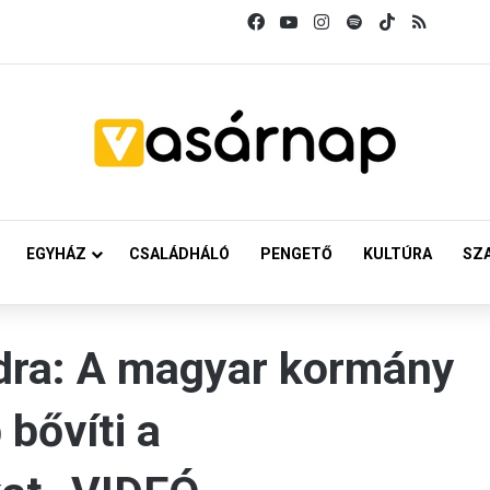
Facebook
YouTube
Instagram
Spotify
TikTok
RSS
EGYHÁZ
CSALÁDHÁLÓ
PENGETŐ
KULTÚRA
SZ
ndra: A magyar kormány
 bővíti a