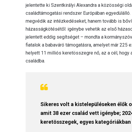
jelentette ki Szentkirályi Alexandra a közösségi o
családtámogatási rendszer Európában egyedülálló.
megvédik az intézkedéseket, hanem tovább is bővíti
házasságkötésétől: igénybe vehetik az első háza
jelentett eddig segítséget – mondta a kormányszóv
fiatalok a babaváró támogatásra, amelyet már 225 ez
helyett 11 milliós keretösszegre nő, az a cél, hog
családba.
Sikeres volt a kistelepüléseken élők 
amit 38 ezer család vett igénybe; 202
keretösszegek, egyes kategóriákban 