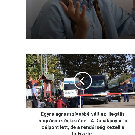
E
g
y
r
e
a
g
r
e
Egyre agresszívebbé vált az illegális
s
s
migránsok érkezése - A Dunakanyar is
z
célpont lett, de a rendőrség kezeli a
í
helyzetet