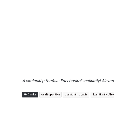
A címlapkép forrása: Facebook/Szentkirályi Alexan
Címke
családpolitika
családtámogatás
Szentkirályi Ale