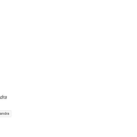
dra
xandra