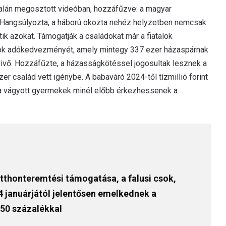
ldalán megosztott videóban, hozzáfűzve: a magyar
 Hangsúlyozta, a háború okozta nehéz helyzetben nemcsak
k azokat. Támogatják a családokat már a fiatalok
sok adókedvezményét, amely mintegy 337 ezer házaspárnak
ivő. Hozzáfűzte, a házasságkötéssel jogosultak lesznek a
er család vett igénybe. A babaváró 2024-től tízmillió forint
y a vágyott gyermekek minél előbb érkezhessenek a
otthonteremtési támogatása, a falusi csok,
4 januárjától jelentősen emelkednek a
50 százalékkal