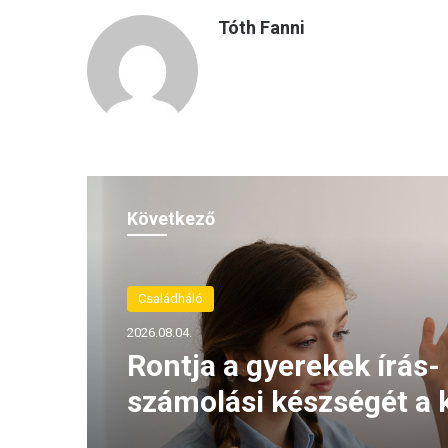
Tóth Fanni
Következő
Családháló
2026.08.04.
Rontja a gyerekek írás-
számolási készségét a 
közösségimédia-haszná