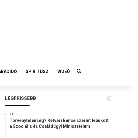
Keresés:
ABADIDŐ
SPIRITUSZ
VIDEÓ
LEGFRISSEBB
11:11
Törvénytelenség? Rétvári Bence szerint lebukott
a Szociális és Családügyi Minisztérium