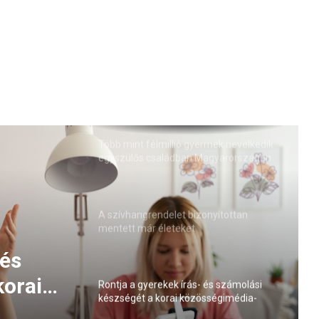
Több mint félmillió gyermek nevelkedik
egyszülős családban Magyarországon
(VIDEÓ)
A szívhangrendelet bizonyítottan
mentett már életeket
 és
korai
Rontja a gyerekek írás- és számolási
készségét a korai közösségimédia-
lat
használat