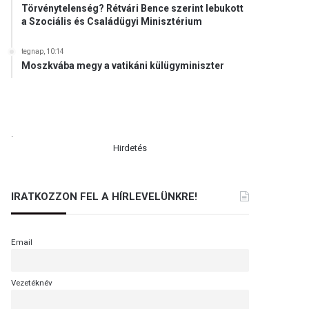
Törvénytelenség? Rétvári Bence szerint lebukott
a Szociális és Családügyi Minisztérium
tegnap, 10:14
Moszkvába megy a vatikáni külügyminiszter
.
Hirdetés
IRATKOZZON FEL A HÍRLEVELÜNKRE!
Email
Vezetéknév