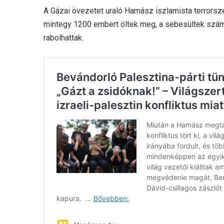
A Gázai övezetet uraló Hamász iszlamista terrorsz
mintegy 1200 embert öltek meg, a sebesültek szám
rabolhattak.