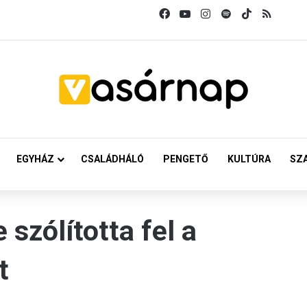
Facebook
YouTube
Instagram
Spotify
TikTok
RSS
EGYHÁZ
CSALÁDHÁLÓ
PENGETŐ
KULTÚRA
SZ
szólította fel a
t