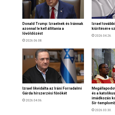
e
k
a
z
Donald Trump: Izraelnek és Iránnak
Izrael további
e
azonnal le kell állítania a
kiürítésére sz
l
lövöldözést
r
2026.04.26.
a
2026.06.08.
b
o
l
t
i
z
r
a
Izrael likvidálta az Iráni Forradalmi
Megállapodott
e
Gárda hírszerzési főnökét
és a katolikus
l
imádkozás ko
i
2026.04.06.
Sír-templom
n
ő
2026.03.30.