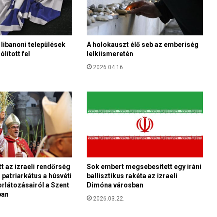
l
g
á
r
 libanoni települések
A holokauszt élő seb az emberiség
t
ólított fel
lelkiismeretén
s
i
2026.04.16.
k
e
r
ü
l
t
k
i
m
 az izraeli rendőrség
Sok embert megsebesített egy iráni
e
 patriarkátus a húsvéti
ballisztikus rakéta az izraeli
n
rlátozásairól a Szent
Dimóna városban
e
ban
k
2026.03.22.
í