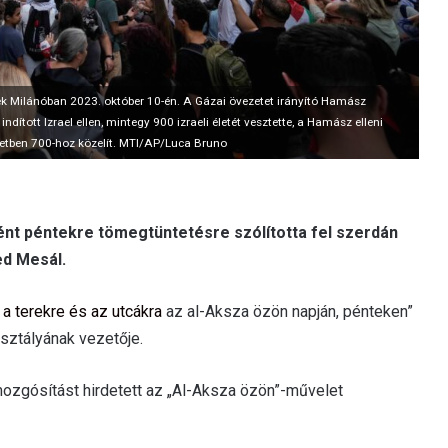
rek Milánóban 2023. október 10-én. A Gázai övezetet irányító Hamász
dított Izrael ellen, mintegy 900 izraeli életét vesztette, a Hamász elleni
zetben 700-hoz közelít. MTI/AP/Luca Bruno
ként péntekre tömegtüntetésre szólította fel szerdán
ed Mesál.
 a terekre és az utcákra
az al-Aksza özön napján, pénteken”
sztályának vezetője.
ozgósítást hirdetett az
„
Al-Aksza özön”-művelet