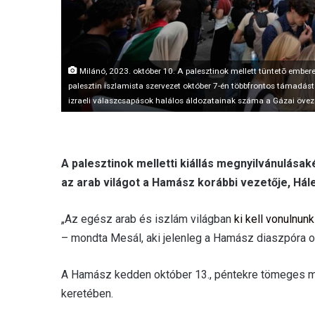
Milánó, 2023. október 10. A palesztinok mellett tüntetõ embe
palesztin iszlamista szervezet október 7-én többfrontos támadást in
izraeli válaszcsapások halálos áldozatainak száma a Gázai öve
A palesztinok melletti kiállás megnyilvánulása
az arab világot a Hamász korábbi vezetője, Hál
„
Az egész arab és iszlám világban
ki kell vonulnunk
– mondta Mesál, aki jelenleg a Hamász diaszpóra o
A Hamász kedden október 13., péntekre tömeges m
keretében.