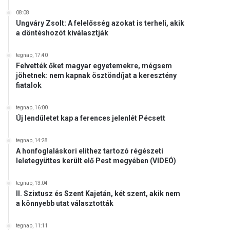
08:08
Ungváry Zsolt: A felelősség azokat is terheli, akik
a döntéshozót kiválasztják
tegnap, 17:40
Felvették őket magyar egyetemekre, mégsem
jöhetnek: nem kapnak ösztöndíjat a keresztény
fiatalok
tegnap, 16:00
Új lendületet kap a ferences jelenlét Pécsett
tegnap, 14:28
A honfoglaláskori elithez tartozó régészeti
leletegyüttes került elő Pest megyében (VIDEÓ)
tegnap, 13:04
II. Szixtusz és Szent Kajetán, két szent, akik nem
a könnyebb utat választották
tegnap, 11:11