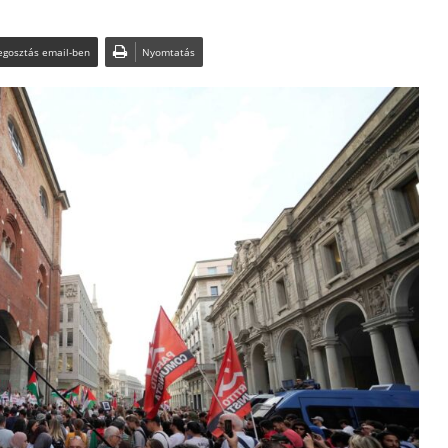
gosztás email-ben
Nyomtatás