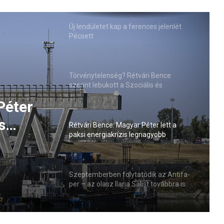
Új lendületet kap a ferences jelenlét
Pécsett
Törvénytelenség? Rétvári Bence
szerint lebukott a Szociális és
Családügyi Minisztérium
Péter
s
Rétvári Bence: Magyar Péter lett a
paksi energiakrízis legnagyobb
sztője
rémhírterjesztője (VIDEÓ)
Szeptemberben folytatódik az Antifa-
per – az olasz Ilaria Salist továbbra is
mentelmi jog védi