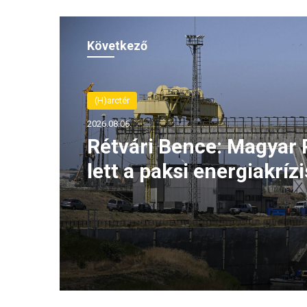
Következő
(H)arctér
2026.08.06.
Rétvári Bence: Magyar 
lett a paksi energiakrízi
legnagyobb rémhírterje
(VIDEÓ)