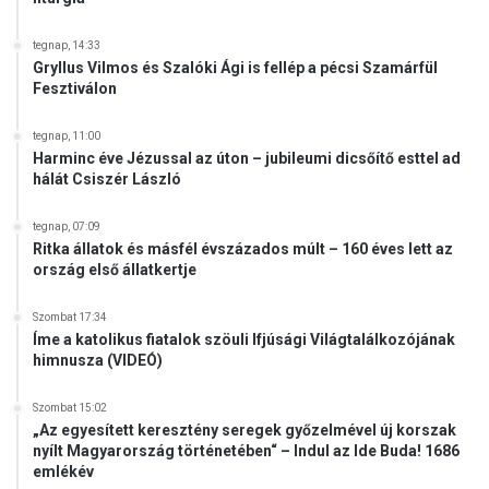
tegnap, 14:33
Gryllus Vilmos és Szalóki Ági is fellép a pécsi Szamárfül
Fesztiválon
tegnap, 11:00
Harminc éve Jézussal az úton – jubileumi dicsőítő esttel ad
hálát Csiszér László
tegnap, 07:09
Ritka állatok és másfél évszázados múlt – 160 éves lett az
ország első állatkertje
Szombat 17:34
Íme a katolikus fiatalok szöuli Ifjúsági Világtalálkozójának
himnusza (VIDEÓ)
Szombat 15:02
„Az egyesített keresztény seregek győzelmével új korszak
nyílt Magyarország történetében“ – Indul az Ide Buda! 1686
emlékév