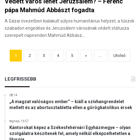
Védett város lehet Jeruzsálem? – Ferenc
pápa Mahmúd Abbászt fogadta
A Gázai övezetben kialakult súlyos humanitárius helyzet, a túszok
szabadon engedése és Jeruzsálem városának védett státusza
szerepelt napirenden Mahmúd Abbász,…
1
2
3
4
5
»
...
Utolsó
LEGFRISSEBB
08:14
„A magzat valóságos ember” – kiáll a szívhangrendelet
mellett és az abortusztabletta ellen a görögkatolikus érsek
tegnap, 16:57
Kántorokat képez a Székesfehérvári Egyházmegye – olyan
szolgálatra készítenek fel, amely nélkül elképzelhetetlen a
liturgia