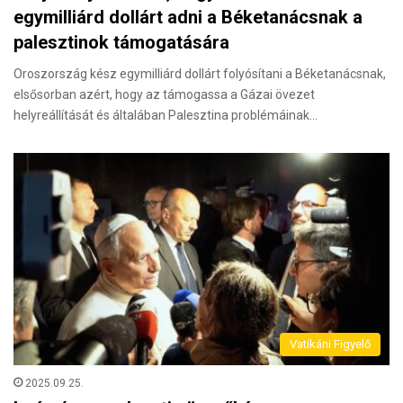
egymilliárd dollárt adni a Béketanácsnak a
palesztinok támogatására
Oroszország kész egymilliárd dollárt folyósítani a Béketanácsnak,
elsősorban azért, hogy az támogassa a Gázai övezet
helyreállítását és általában Palesztina problémáinak…
Vatikáni Figyelő
2025.09.25.