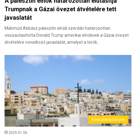
A palesztin elnök határozottan elutasítja
Trumpnak a Gázai övezet átvételére tett
javaslatát
Mahmúd Abbász palesztin elnök szerdán határozottan
visszautasította Donald Trump amerikai elnöknek a Gázai övezet
átvételére vonatkozó javaslatát, amelyet a török…
Keresztényüldözés
2025.01.06.