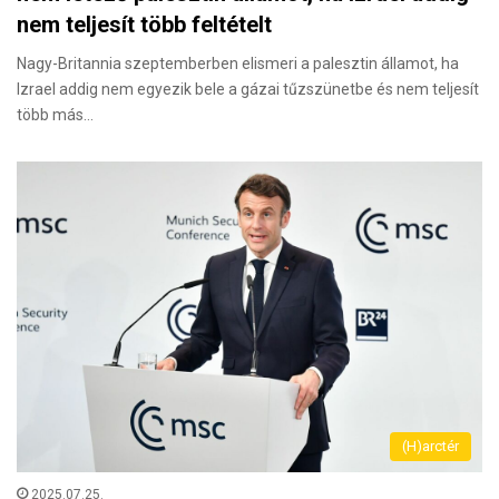
nem teljesít több feltételt
Nagy-Britannia szeptemberben elismeri a palesztin államot, ha
Izrael addig nem egyezik bele a gázai tűzszünetbe és nem teljesít
több más…
(H)arctér
2025.07.25.