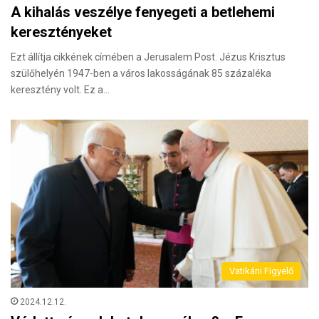
A kihalás veszélye fenyegeti a betlehemi
keresztényeket
Ezt állítja cikkének címében a Jerusalem Post. Jézus Krisztus
szülőhelyén 1947-ben a város lakosságának 85 százaléka
keresztény volt. Ez a…
Vatikáni Figyelő
2024.12.12.