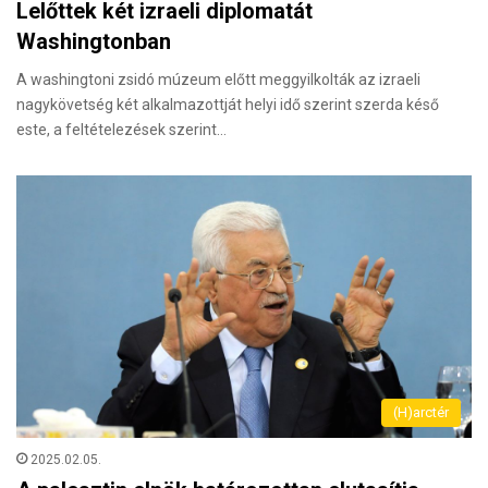
Lelőttek két izraeli diplomatát
Washingtonban
A washingtoni zsidó múzeum előtt meggyilkolták az izraeli
nagykövetség két alkalmazottját helyi idő szerint szerda késő
este, a feltételezések szerint…
(H)arctér
2025.02.05.