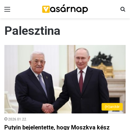
Menü
K
Palesztina
(H)arctér
2026.01.22.
Putyin bejelentette, hogy Moszkva kész