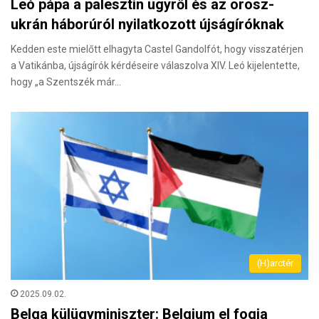
Leó pápa a palesztin ügyről és az orosz-
ukrán háborúról nyilatkozott újságíróknak
Kedden este mielőtt elhagyta Castel Gandolfót, hogy visszatérjen
a Vatikánba, újságírók kérdéseire válaszolva XIV. Leó kijelentette,
hogy „a Szentszék már…
(H)arctér
2025.09.02.
Belga külügyminiszter: Belgium el fogja