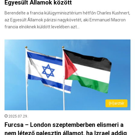
Egyesült Államok között
Berendelte a francia külügyminisztérium hétfőn Charles Kushnert,
az Egyesült Államok párizsi nagykövetét, aki Emmanuel Macron
francia elnöknek küldött levelében azt…
(H)arctér
2025.07.29.
Furcsa – London szeptemberben elismeri a
nem létező palesztin államot, ha Izrael addig