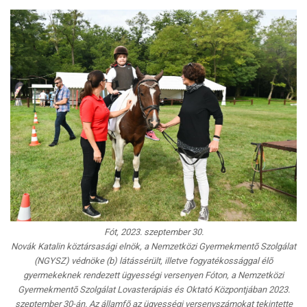
Fót, 2023. szeptember 30.
Novák Katalin köztársasági elnök, a Nemzetközi Gyermekmentõ Szolgálat
(NGYSZ) védnöke (b) látássérült, illetve fogyatékossággal élõ
gyermekeknek rendezett ügyességi versenyen Fóton, a Nemzetközi
Gyermekmentõ Szolgálat Lovasterápiás és Oktató Központjában 2023.
szeptember 30-án. Az államfõ az ügyességi versenyszámokat tekintette