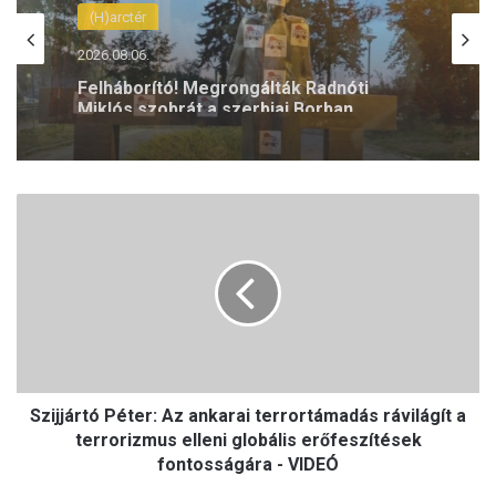
(H)arctér
2026.08.06.
Latorcai Csaba: Káosz, kapkodás és
dilettantizmus jellemzi a Tisza
kormányzását
S
z
i
j
j
á
r
t
ó
Szijjártó Péter: Az ankarai terrortámadás rávilágít a
P
é
terrorizmus elleni globális erőfeszítések
t
fontosságára - VIDEÓ
e