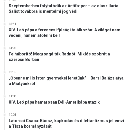
s
Szeptemberben folytatódik az Antifa-per – az olasz Ilaria
z
Salist továbbra is mentelmi jog védi
í
t
15:31
é
XIV. Leó pápa a ferences ifjúsági találkozón: A világot nem
s
védeni, hanem átölelni kell
e
k
14:02
f
Felháborító! Megrongálták Radnóti Miklós szobrát a
o
szerbiai Borban
n
t
12:35
o
„Őbenne mi is Isten gyermekei lehetünk” – Barsi Balázs atya
s
a Miatyánkról
s
á
11:08
g
XIV. Leó pápa hamarosan Dél-Amerikába utazik
á
r
10:04
a
Latorcai Csaba: Káosz, kapkodás és dilettantizmus jellemzi
-
a Tisza kormányzását