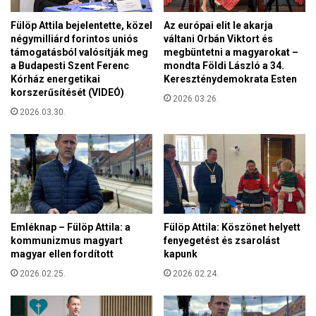
d
a
á
Fülöp Attila bejelentette, közel
Az európai elit le akarja
d
s
négymilliárd forintos uniós
váltani Orbán Viktort és
t
r
támogatásból valósítják meg
megbüntetni a magyarokat –
a
á
a Budapesti Szent Ferenc
mondta Földi László a 34.
a
v
Kórház energetikai
Kereszténydemokrata Esten
S
i
korszerűsítését (VIDEÓ)
2026.03.26.
z
l
2026.03.30.
e
á
n
g
t
í
a
t
t
a
y
t
a
e
a
r
Emléknap – Fülöp Attila: a
Fülöp Attila: Köszönet helyett
z
r
kommunizmus magyart
fenyegetést és zsarolást
M
magyar ellen fordított
kapunk
o
K
r
2026.02.25.
2026.02.24.
P
i
K
z
k
m