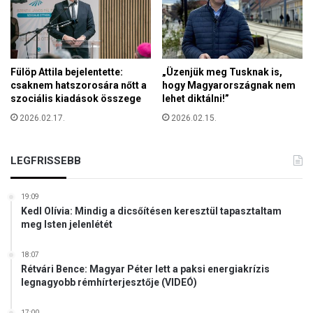
ü
u
l
s
d
e
ö
l
t
l
Fülöp Attila bejelentette:
„Üzenjük meg Tusknak is,
t
csaknem hatszorosára nőtt a
hogy Magyarországnak nem
e
s
szociális kiadások összege
lehet diktálni!”
n
é
i
2026.02.17.
2026.02.15.
g
g
é
l
t
o
LEGFRISSEBB
b
á
19:09
l
Kedl Olívia: Mindig a dicsőítésen keresztül tapasztaltam
i
meg Isten jelenlétét
s
e
18:07
r
Rétvári Bence: Magyar Péter lett a paksi energiakrízis
ő
legnagyobb rémhírterjesztője (VIDEÓ)
f
e
17:00