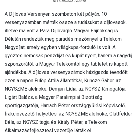
MTI/Bruzák Noémi
A Díjlovas Versenyen szombaton két pályán, 10
versenyszámban mérték össze a tudásukat a díjlovasok,
illetve ma volt a Para Díjlovagló Magyar Bajnokság is.
Délután rendeztük meg parádés mezőnnyel a Telekom
Nagydíjat, amely egyben világkupa-forduló is volt. A
győztes nemcsak pénzdíjat és kupát nyert, hanem a nagydíj
szponzorától, a Magyar Telekomtól egy tabletet is kapott
ajándékba. A díjlovas versenyszámok házigazda teendőit
ezen a napon Fülöp Attila államtitkár, Kuncze Gábor, az
NGYSZME alelnöke, Demján Lídia, az NGYSZ támogatója,
Ligárt Balázs, a Magyar Paralimpiai Bizottság
sportigazgatója, Harrach Péter országgyűlési képviselő,
frakcióvezető-helyettes, az NGYSZME alelnöke, Glattfelder
Béla, az NGYSZ tagja és Király Péter, a Telekom
Alkalmazásfejlesztési vezetője látták el.