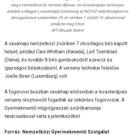
meg a nemzetközi és nemzeti díjlovas- és lovasterápiás versenyen,
amelyet a Magyar Lovasterápia Szövetség az NGYSZ védnökségével és
támogatásával szeptember 29. és október 1. között 19. alkalommal
rendezte meg Fóton.
MTI/Bruzák Noémi
A vasárnapi nemzetközi zsűriben 7 ötcsillagos bíró kapott
helyet, például Cara Whitham (Kanada), Leif Toernblad
(Dánia), és további 8 bíró gondoskodott a precíz és
igazságos bíráskodásról. A verseny technikai felelőse
Joelle Beier (Luxemburg) volt.
A fogorvosi buszban vasárnap elsősorban a lovasterápiás
verseny résztvevőit fogadták az önkéntes fogorvosok. A
Gyermekmentő nőgyógyászati szűrőkamionja
tanácsadással várta a jelentkezőket.
Forrás: Nemzetközi Gyermekmentő Szolgálat