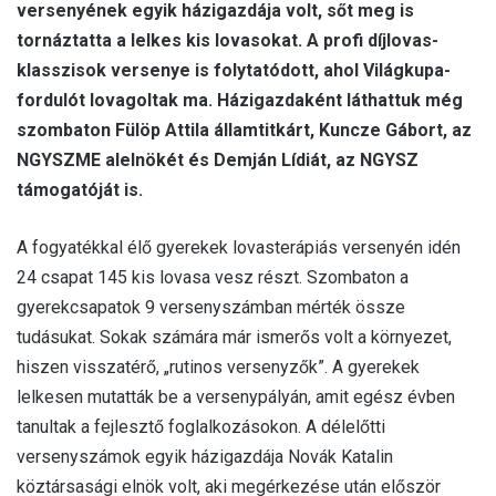
versenyének egyik házigazdája volt, sőt meg is
l
tornáztatta a lelkes kis lovasokat. A profi díjlovas-
klasszisok versenye is folytatódott, ahol Világkupa-
fordulót lovagoltak ma. Házigazdaként láthattuk még
szombaton Fülöp Attila államtitkárt, Kuncze Gábort, az
NGYSZME alelnökét és Demján Lídiát, az NGYSZ
támogatóját is.
A fogyatékkal élő gyerekek lovasterápiás versenyén idén
24 csapat 145 kis lovasa vesz részt. Szombaton a
gyerekcsapatok 9 versenyszámban mérték össze
tudásukat. Sokak számára már ismerős volt a környezet,
hiszen visszatérő, „rutinos versenyzők”. A gyerekek
lelkesen mutatták be a versenypályán, amit egész évben
tanultak a fejlesztő foglalkozásokon. A délelőtti
versenyszámok egyik házigazdája Novák Katalin
köztársasági elnök volt, aki megérkezése után először