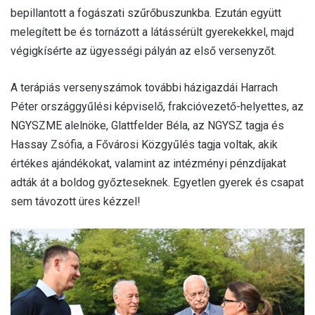
bepillantott a fogászati szűrőbuszunkba. Ezután együtt
melegített be és tornázott a látássérült gyerekekkel, majd
végigkísérte az ügyességi pályán az első versenyzőt.
A terápiás versenyszámok további házigazdái Harrach
Péter országgyűlési képviselő, frakcióvezető-helyettes, az
NGYSZME alelnöke, Glattfelder Béla, az NGYSZ tagja és
Hassay Zsófia, a Fővárosi Közgyűlés tagja voltak, akik
értékes ajándékokat, valamint az intézményi pénzdíjakat
adták át a boldog győzteseknek. Egyetlen gyerek és csapat
sem távozott üres kézzel!