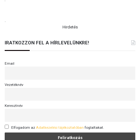
V
I
D
.
E
Hirdetés
Ó
IRATKOZZON FEL A HÍRLEVELÜNKRE!
Email
Vezetéknév
Keresztnév
Elfogadom az
Adatkezelési tájékoztatóban
foglaltakat.