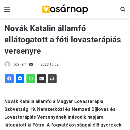
Menü
K
Novák Katalin államfő
ellátogatott a fóti lovasterápiás
versenyre
Tóth Fanni
S
2023.10.02.
e
n
d
a
n
Novák Katalin államfő a Magyar Lovasterápia
e
Szövetség 19. Nemzetközi és Nemzeti Díjlovas és
m
Lovasterápiás Versenyének második napjára
a
látogatott ki Fótra. A fogyatékossággal élő gyerekek
i