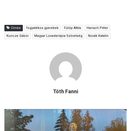
Címke
fogyatékos gyerekek
Fülöp Attila
Harrach Péter
Kuncze Gábor
Magyar Lovasterápia Szövetség
Novák Katalin
Tóth Fanni