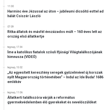
11:00
Harminc éve Jézussal az úton – jubileumi dicsőítő esttel ad
hálát Csiszér László
07:09
Ritka állatok és másfél évszázados múlt – 160 éves lett az
ország első állatkertje
tegnap, 17:34
Íme a katolikus fiatalok szöuli Ifjúsági Világtalálkozójának
himnusza (VIDEÓ)
tegnap, 15:02
„Az egyesített keresztény seregek győzelmével új korszak
nyílt Magyarország történetében“ – Indul az Ide Buda! 1686
emlékév
tegnap, 11:06
Állatkerti találkozóra várják a református
gyermekvédelemben élő gyerekeket és nevelőszülőket