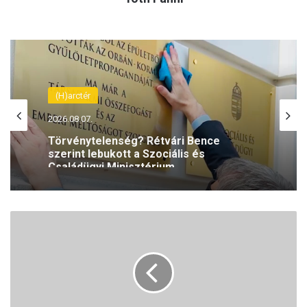
(H)arctér
2026.08.07.
Törvénytelenség? Rétvári Bence
szerint lebukott a Szociális és
Családügyi Minisztérium
E
g
y
k
a
t
o