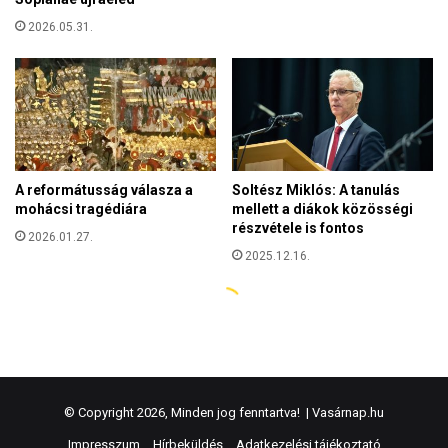
© Copyright 2026, Minden jog fenntartva! |
Vasárnap.hu
Impresszum
Hírbeküldés
Adatkezelési tájékoztató