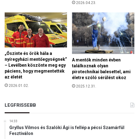
2026.04.23.
„Őszinte és örök hála a
nyíregyházi mentőegységnek”
A mentők minden évben
– Levélben köszönte meg egy
találkoznak olyan
páciens, hogy megmentették
pirotechnikai balesettel, ami
az életét
életre szóló sérülést okoz
2026.01.02.
2025.12.31.
LEGFRISSEBB
14:33
Gryllus Vilmos és Szalóki Ági is fellép a pécsi Szamárfül
Fesztiválon