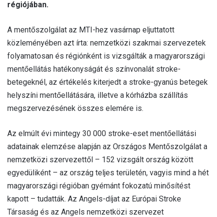
régiójában.
l
A mentőszolgálat az MTI-hez vasárnap eljuttatott
közleményében azt írta: nemzetközi szakmai szervezetek
folyamatosan és régiónként is vizsgálták a magyarországi
mentőellátás hatékonyságát és színvonalát stroke-
betegeknél, az értékelés kiterjedt a stroke-gyanús betegek
helyszíni mentőellátására, illetve a kórházba szállítás
megszervezésének összes elemére is.
Az elmúlt évi mintegy 30 000 stroke-eset mentőellátási
adatainak elemzése alapján az Országos Mentőszolgálat a
nemzetközi szervezettől – 152 vizsgált ország között
egyedüliként – az ország teljes területén, vagyis mind a hét
magyarországi régióban gyémánt fokozatú minősítést
kapott – tudatták. Az Angels-díjat az Európai Stroke
Társaság és az Angels nemzetközi szervezet