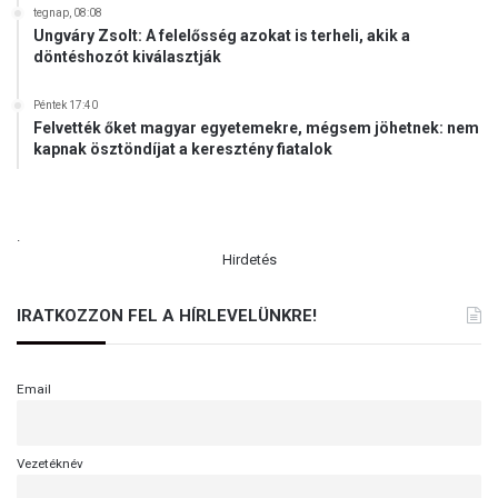
tegnap, 08:08
Ungváry Zsolt: A felelősség azokat is terheli, akik a
döntéshozót kiválasztják
Péntek 17:40
Felvették őket magyar egyetemekre, mégsem jöhetnek: nem
kapnak ösztöndíjat a keresztény fiatalok
.
Hirdetés
IRATKOZZON FEL A HÍRLEVELÜNKRE!
Email
Vezetéknév