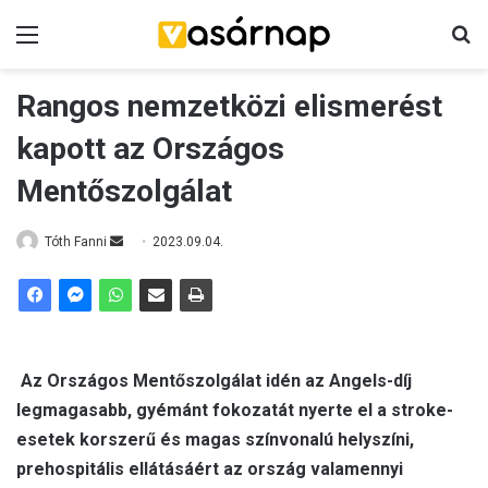
Menü
K
Rangos nemzetközi elismerést
kapott az Országos
Mentőszolgálat
Tóth Fanni
S
2023.09.04.
e
n
d
a
n
Az Országos Mentőszolgálat idén az Angels-díj
e
legmagasabb, gyémánt fokozatát nyerte el a stroke-
m
esetek korszerű és magas színvonalú helyszíni,
a
prehospitális ellátásáért az ország valamennyi
i