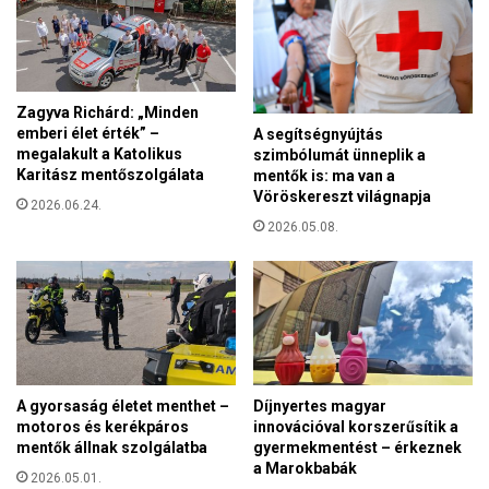
w
b
o
e
o
m
d
e
b
Zagyva Richárd: „Minden
n
a
emberi élet érték” –
A segítségnyújtás
t
n
megalakult a Katolikus
szimbólumát ünneplik a
T
Karitász mentőszolgálata
mentők is: ma van a
E
Vöröskereszt világnapja
R
2026.06.24.
2026.05.08.
F
A gyorsaság életet menthet –
Díjnyertes magyar
motoros és kerékpáros
innovációval korszerűsítik a
mentők állnak szolgálatba
gyermekmentést – érkeznek
a Marokbabák
2026.05.01.