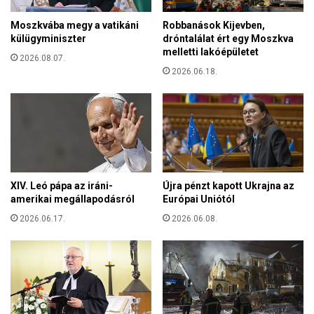
e
e
d
Moszkvába megy a vatikáni
Robbanások Kijevben,
z
d
külügyminiszter
dróntalálat ért egy Moszkva
e
ö
melletti lakóépületet
t
2026.08.07.
n
t
2026.06.18.
t
k
ő
i
!
F
e
r
e
n
XIV. Leó pápa az iráni-
Újra pénzt kapott Ukrajna az
c
amerikai megállapodásról
Európai Uniótól
p
á
2026.06.17.
2026.06.08.
p
a