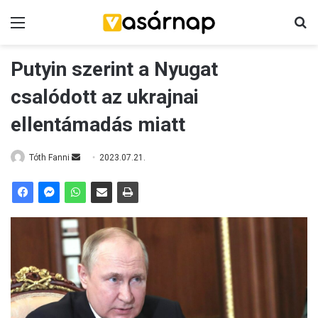
Menü
K
Putyin szerint a Nyugat
csalódott az ukrajnai
ellentámadás miatt
Tóth Fanni
S
2023.07.21.
e
n
d
a
n
e
m
a
i