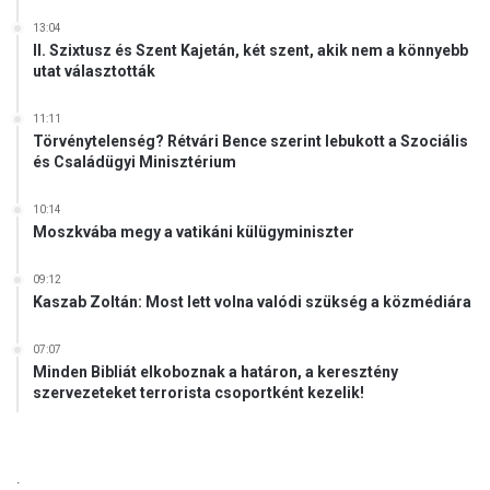
13:04
II. Szixtusz és Szent Kajetán, két szent, akik nem a könnyebb
utat választották
11:11
Törvénytelenség? Rétvári Bence szerint lebukott a Szociális
és Családügyi Minisztérium
10:14
Moszkvába megy a vatikáni külügyminiszter
09:12
Kaszab Zoltán: Most lett volna valódi szükség a közmédiára
07:07
Minden Bibliát elkoboznak a határon, a keresztény
szervezeteket terrorista csoportként kezelik!
.