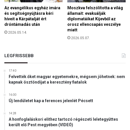
Az evangélikus egyház imára
Moszkva felszólította a világ
és segítségnyújtásra kéri
államait: evakuálják
híveit a Kárpátalját ért
diplomatáikat Kijevből az
dróntámadás után
orosz ellencsapás veszélye
miatt
2026.05.14.
2026.05.07.
LEGFRISSEBB
17:40
Felvették őket magyar egyetemekre, mégsem jöhetnek: nem
kapnak ösztöndíjat a keresztény fiatalok
16:00
Új lendületet kap a ferences jelenlét Pécsett
14:28
A honfoglaláskori elithez tartozó régészeti leletegyüttes
került elő Pest megyében (VIDEÓ)