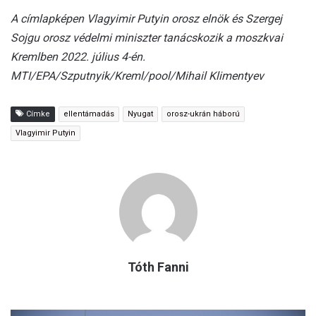
A címlapképen Vlagyimir Putyin orosz elnök és Szergej
Sojgu orosz védelmi miniszter tanácskozik a moszkvai
Kremlben 2022. július 4-én.
MTI/EPA/Szputnyik/Kreml/pool/Mihail Klimentyev
Címke
ellentámadás
Nyugat
orosz-ukrán háború
Vlagyimir Putyin
Tóth Fanni