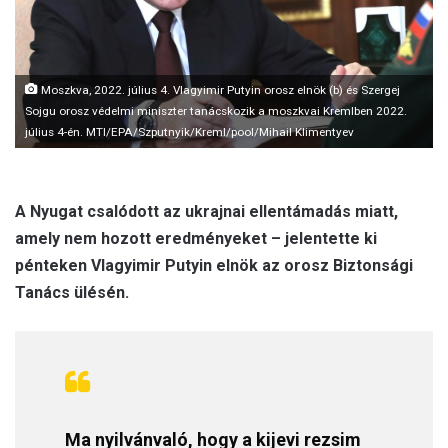
l
Moszkva, 2022. július 4. Vlagyimir Putyin orosz elnök (b) és Szergej
Sojgu orosz védelmi miniszter tanácskozik a moszkvai Kremlben 2022.
július 4-én. MTI/EPA/Szputnyik/Kreml/pool/Mihail Klimentyev
A Nyugat csalódott az ukrajnai ellentámadás miatt,
amely nem hozott eredményeket – jelentette ki
pénteken Vlagyimir Putyin elnök az orosz Biztonsági
Tanács ülésén.
Ma nyilvánvaló, hogy a kijevi rezsim