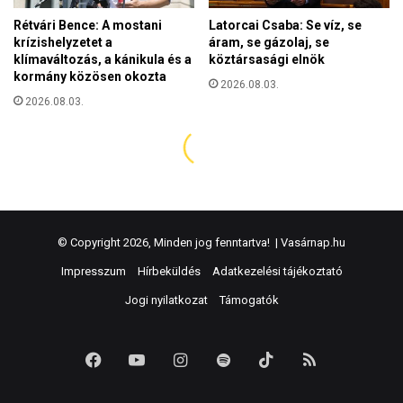
© Copyright 2026, Minden jog fenntartva! |
Vasárnap.hu
Impresszum
Hírbeküldés
Adatkezelési tájékoztató
Jogi nyilatkozat
Támogatók
Facebook
YouTube
Instagram
Spotify
TikTok
RSS