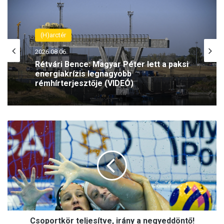
(H)arctér
2026.08.06.
Rétvári Bence: Magyar Péter lett a paksi
energiakrízis legnagyobb
rémhírterjesztője (VIDEÓ)
C
s
o
p
o
r
t
k
ö
Csoportkör teljesítve, irány a negyeddöntő!
r