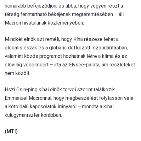
hamarabb befejeződjön, és abba, hogy vegyen részt a
térség fenntartható békéjének megteremtésében – áll
Macron hivatalának közleményében.
Mindkét elnök azt reméli, hogy Kína részese lehet a
globális észak és a globális dél közötti szolidaritásban,
valamint közös programot hozhatnak létre a klíma és az
élővilág védelméért – írta az Elysée-palota, ám részleteket
nem közölt.
Hszi Csin-ping kínai elnök tervei szerint találkozik
Emmanuel Macronnal, hogy megbeszélést folytasson vele
a kétoldalú kapcsolatok irányáról – mondta a kínai
külügyminiszter korábban.
(MTI)