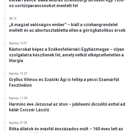
Rétvári Bence: Baka András strasbourgi bíróként egy 1956-
os sortűzparancsnokot mentett fel
s
z
a
08:14
b
„A magzat valóságos ember” – kiáll a szívhangrendelet
mellett és az abortusztabletta ellen a görögkatolikus érsek
a
d
o
tegnap, 16:57
Kántorokat képez a Székesfehérvári Egyházmegye – olyan
n
szolgálatra készítenek fel, amely nélkül elképzelhetetlen a
b
liturgia
o
c
tegnap, 14:33
s
Gryllus Vilmos és Szalóki Ági is fellép a pécsi Szamárfül
á
Fesztiválon
t
á
tegnap, 11:00
s
Harminc éve Jézussal az úton – jubileumi dicsőítő esttel ad
á
hálát Csiszér László
t
tegnap, 07:09
Ritka állatok és másfél évszázados múlt – 160 éves lett az