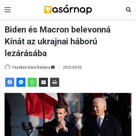
Menü
K
Biden és Macron belevonná
Kínát az ukrajnai háború
lezárásába
Fazekas Kiara Barbara
S
2023.04.05.
e
n
d
a
n
e
m
a
i