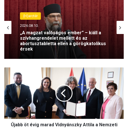
(H)arctér
(H)arctér
2026.08.09.
2026.08.10.
Kántorokat képez a Székesfehérvári
Egyházmegye – olyan szolgálatra
készítenek fel, amely nélkül
„A magzat valóságos ember” – kiáll a
elképzelhetetlen a liturgia
szívhangrendelet mellett és az
abortusztabletta ellen a görögkatolikus
Ú
érsek
j
a
b
b
ö
t
é
v
Újabb öt évig marad Vidnyánszky Attila a Nemzeti
i