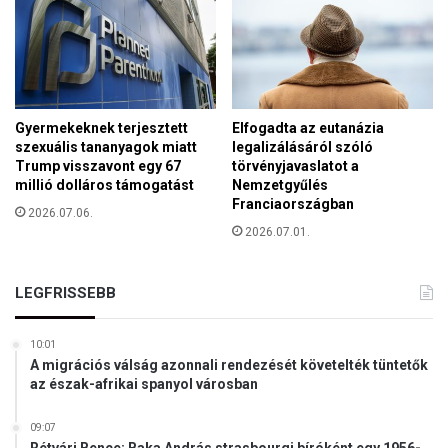
r
s
z
k
a
L
Gyermekeknek terjesztett
Elfogadta az eutanázia
a
szexuális tananyagok miatt
legalizálásáról szóló
v
Trump visszavont egy 67
törvényjavaslatot a
r
millió dolláros támogatást
Nemzetgyűlés
a
Franciaországban
2026.07.06.
v
2026.07.01.
i
k
á
LEGFRISSEBB
r
i
u
10:01
s
A migrációs válság azonnali rendezését követelték tüntetők
á
az észak-afrikai spanyol városban
n
a
09:07
k