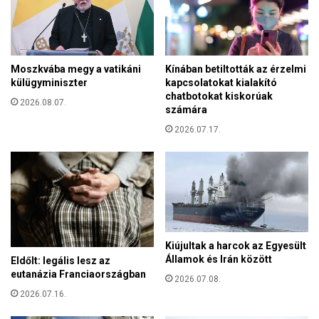
l
r
a
á
a
n
N
m
e
e
Moszkvába megy a vatikáni
Kínában betiltották az érzelmi
m
külügyminiszter
kapcsolatokat kialakító
t
z
chatbotokat kiskorúak
r
2026.08.07.
e
számára
o
t
p
2026.07.17.
i
o
S
l
z
i
í
t
n
a
h
,
á
a
z
Kiújultak a harcok az Egyesült
P
é
Államok és Irán között
Eldőlt: legális lesz az
e
l
eutanázia Franciaországban
c
2026.07.08.
é
s
2026.07.16.
n
e