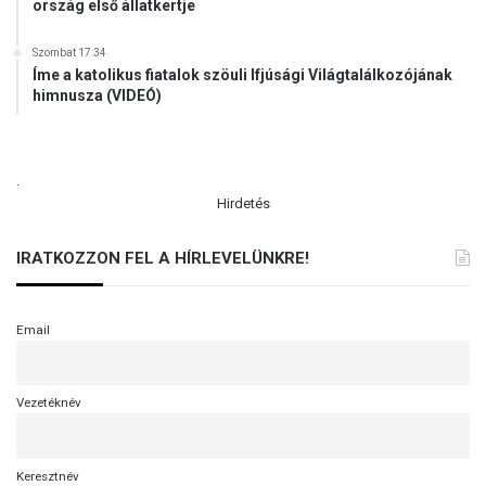
ország első állatkertje
Szombat 17:34
Íme a katolikus fiatalok szöuli Ifjúsági Világtalálkozójának
himnusza (VIDEÓ)
.
Hirdetés
IRATKOZZON FEL A HÍRLEVELÜNKRE!
Email
Vezetéknév
Keresztnév