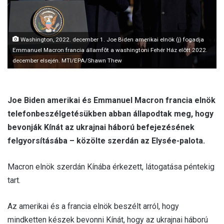
l
Washington, 2022. december 1. Joe Biden amerikai elnök (j) fogadja
Emmanuel Macron francia államfõt a washingtoni Fehér Ház elõtt 2022.
december elsején. MTI/EPA/Shawn Thew
Joe Biden amerikai és Emmanuel Macron francia elnök
telefonbeszélgetésükben abban állapodtak meg, hogy
bevonják Kínát az ukrajnai háború befejezésének
felgyorsításába – közölte szerdán az Elysée-palota.
Macron elnök szerdán Kínába érkezett, látogatása péntekig
tart.
Az amerikai és a francia elnök beszélt arról, hogy
mindketten készek bevonni Kínát, hogy az ukrajnai háború