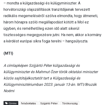
– mondta a külgazdasági és külügyminiszter. A
horvátországi olajszállítások tranzitdíjainak tervezett
radikális megemeléséről szólva elmondta, hogy átmeneti,
három hónapra szóló megállapodást kötött a Mol ez
ügyben, és remélhetőleg ezen idő alatt sikerül
tisztességes megegyezésre jutni. Ha nem, akkor a kormány
a kérdést európai síkra fogja terelni – hangsúlyozta.
(MTI)
A címlapképen Szijjártó Péter külgazdasági és
külügyminiszter és Mahmut Özer török oktatási miniszter
közös sajtótájékoztatót tart a Külgazdasági és
Külügyminisztériumban 2023. január 13-án. MTI/Bruzák
Noémi
Címke
felsőoktatás
Szijjártó Péter
Törökország