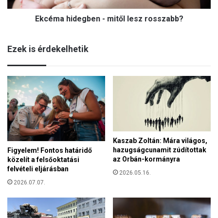
e
d
g
Ekcéma hidegben - mitől lesz rosszabb?
e
y
g
e
b
t
Ezek is érdekelhetik
e
l
n
e
-
n
m
l
i
e
t
h
ő
e
l
t
l
ő
Kaszab Zoltán: Mára világos,
e
s
hazugságcunamit zúdítottak
Figyelem! Fontos határidő
s
é
az Orbán-kormányra
közelít a felsőoktatási
z
g
felvételi eljárásban
r
2026.05.16.
e
o
2026.07.07.
s
s
z