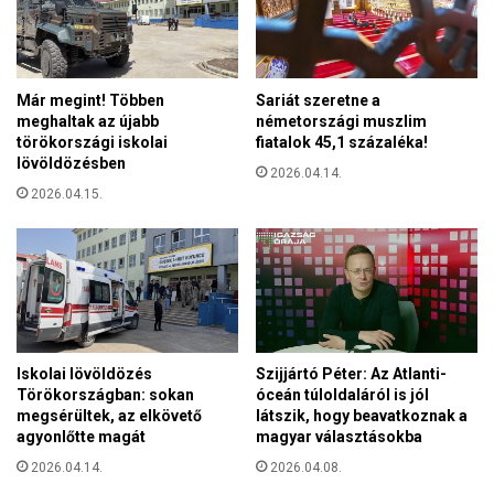
a
b
b
?
Már megint! Többen
Sariát szeretne a
meghaltak az újabb
németországi muszlim
törökországi iskolai
fiatalok 45,1 százaléka!
lövöldözésben
2026.04.14.
2026.04.15.
Iskolai lövöldözés
Szijjártó Péter: Az Atlanti-
Törökországban: sokan
óceán túloldaláról is jól
megsérültek, az elkövető
látszik, hogy beavatkoznak a
agyonlőtte magát
magyar választásokba
2026.04.14.
2026.04.08.