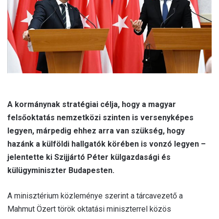
l
A kormánynak stratégiai célja, hogy a magyar
felsőoktatás nemzetközi szinten is versenyképes
legyen, márpedig ehhez arra van szükség, hogy
hazánk a külföldi hallgatók körében is vonzó legyen –
jelentette ki Szijjártó Péter külgazdasági és
külügyminiszter Budapesten.
A minisztérium közleménye szerint a tárcavezető a
Mahmut Özert török oktatási miniszterrel közös