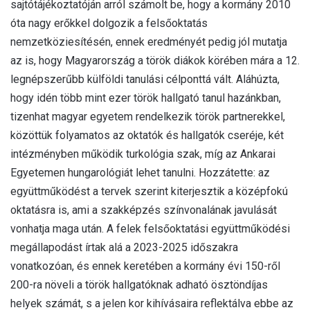
sajtótájékoztatóján arról számolt be, hogy a kormány 2010
óta nagy erőkkel dolgozik a felsőoktatás
nemzetköziesítésén, ennek eredményét pedig jól mutatja
az is, hogy Magyarország a török diákok körében mára a 12.
legnépszerűbb külföldi tanulási célponttá vált. Aláhúzta,
hogy idén több mint ezer török hallgató tanul hazánkban,
tizenhat magyar egyetem rendelkezik török partnerekkel,
közöttük folyamatos az oktatók és hallgatók cseréje, két
intézményben működik turkológia szak, míg az Ankarai
Egyetemen hungarológiát lehet tanulni. Hozzátette: az
együttműködést a tervek szerint kiterjesztik a középfokú
oktatásra is, ami a szakképzés színvonalának javulását
vonhatja maga után. A felek felsőoktatási együttműködési
megállapodást írtak alá a 2023-2025 időszakra
vonatkozóan, és ennek keretében a kormány évi 150-ről
200-ra növeli a török hallgatóknak adható ösztöndíjas
helyek számát, s a jelen kor kihívásaira reflektálva ebbe az