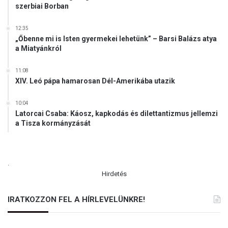
szerbiai Borban
12:35
„Őbenne mi is Isten gyermekei lehetünk” – Barsi Balázs atya
a Miatyánkról
11:08
XIV. Leó pápa hamarosan Dél-Amerikába utazik
10:04
Latorcai Csaba: Káosz, kapkodás és dilettantizmus jellemzi
a Tisza kormányzását
.
Hirdetés
IRATKOZZON FEL A HÍRLEVELÜNKRE!