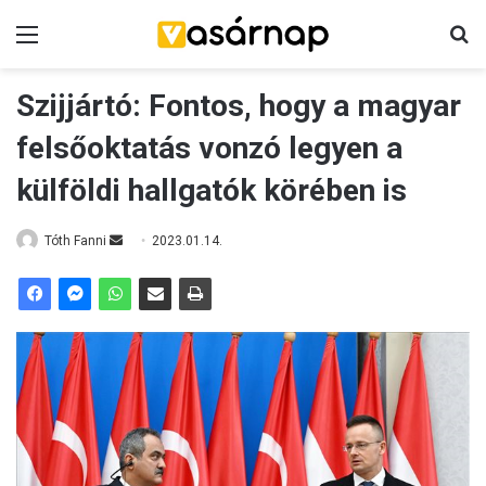
Menü
K
Szijjártó: Fontos, hogy a magyar
felsőoktatás vonzó legyen a
külföldi hallgatók körében is
Tóth Fanni
S
2023.01.14.
e
n
d
a
n
e
m
a
i