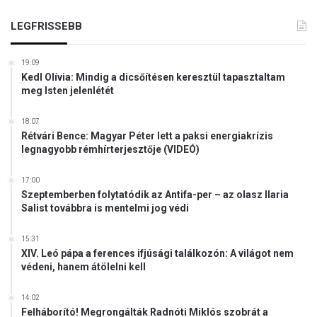
LEGFRISSEBB
19:09
Kedl Olívia: Mindig a dicsőítésen keresztül tapasztaltam
meg Isten jelenlétét
18:07
Rétvári Bence: Magyar Péter lett a paksi energiakrízis
legnagyobb rémhírterjesztője (VIDEÓ)
17:00
Szeptemberben folytatódik az Antifa-per – az olasz Ilaria
Salist továbbra is mentelmi jog védi
15:31
XIV. Leó pápa a ferences ifjúsági találkozón: A világot nem
védeni, hanem átölelni kell
14:02
Felháborító! Megrongálták Radnóti Miklós szobrát a