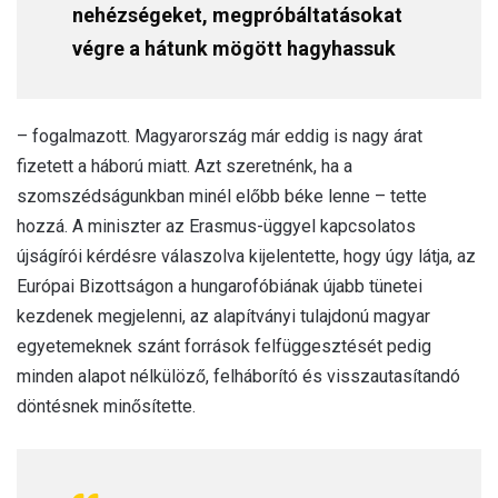
nehézségeket, megpróbáltatásokat
végre a hátunk mögött hagyhassuk
– fogalmazott. Magyarország már eddig is nagy árat
fizetett a háború miatt. Azt szeretnénk, ha a
szomszédságunkban minél előbb béke lenne – tette
hozzá. A miniszter az Erasmus-üggyel kapcsolatos
újságírói kérdésre válaszolva kijelentette, hogy úgy látja, az
Európai Bizottságon a hungarofóbiának újabb tünetei
kezdenek megjelenni, az alapítványi tulajdonú magyar
egyetemeknek szánt források felfüggesztését pedig
minden alapot nélkülöző, felháborító és visszautasítandó
döntésnek minősítette.