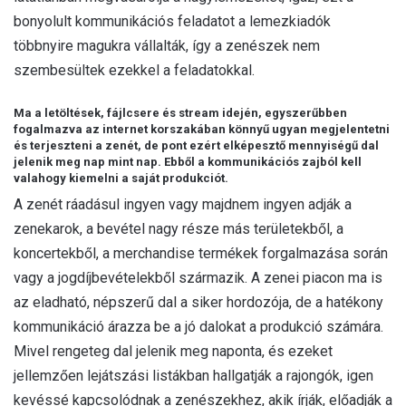
bonyolult kommunikációs feladatot a lemezkiadók
többnyire magukra vállalták, így a zenészek nem
szembesültek ezekkel a feladatokkal.
Ma a letöltések, fájlcsere és stream idején, egyszerűbben
fogalmazva az internet korszakában könnyű ugyan megjelentetni
és terjeszteni a zenét, de pont ezért elképesztő mennyiségű dal
jelenik meg nap mint nap. Ebből a kommunikációs zajból kell
valahogy kiemelni a saját produkciót.
A zenét ráadásul ingyen vagy majdnem ingyen adják a
zenekarok, a bevétel nagy része más területekből, a
koncertekből, a merchandise termékek forgalmazása során
vagy a jogdíjbevételekből származik. A zenei piacon ma is
az eladható, népszerű dal a siker hordozója, de a hatékony
kommunikáció árazza be a jó dalokat a produkció számára.
Mivel rengeteg dal jelenik meg naponta, és ezeket
jellemzően lejátszási listákban hallgatják a rajongók, igen
kevéssé kapcsolódnak a zenészekhez, akik írják, előadják a