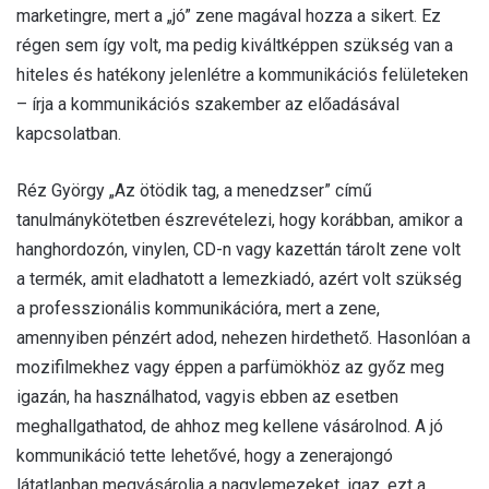
marketingre, mert a „jó” zene magával hozza a sikert. Ez
régen sem így volt, ma pedig kiváltképpen szükség van a
hiteles és hatékony jelenlétre a kommunikációs felületeken
– írja a kommunikációs szakember az előadásával
kapcsolatban.
Réz György „Az ötödik tag, a menedzser” című
tanulmánykötetben észrevételezi, hogy korábban, amikor a
hanghordozón, vinylen, CD-n vagy kazettán tárolt zene volt
a termék, amit eladhatott a lemezkiadó, azért volt szükség
a professzionális kommunikációra, mert a zene,
amennyiben pénzért adod, nehezen hirdethető. Hasonlóan a
mozifilmekhez vagy éppen a parfümökhöz az győz meg
igazán, ha használhatod, vagyis ebben az esetben
meghallgathatod, de ahhoz meg kellene vásárolnod. A jó
kommunikáció tette lehetővé, hogy a zenerajongó
látatlanban megvásárolja a nagylemezeket, igaz, ezt a