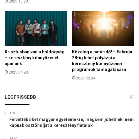
2025.10.20.
e
r
n
e
k
m
i
n
Krisztusban van a boldogság
Közeleg a határidő! – Február
k
– keresztény könnyűzenét
28-ig lehet pályázni a
e
ajánlunk
keresztény könnyűzenei
t
programok támogatására
2025.04.28.
2025.02.24.
LEGFRISSEBB
17:40
Felvették őket magyar egyetemekre, mégsem jöhetnek: nem
kapnak ösztöndíjat a keresztény fiatalok
16:00