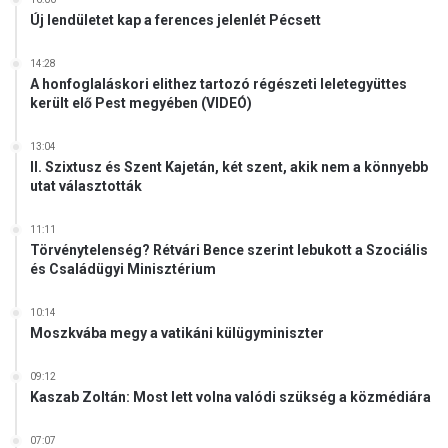
Új lendületet kap a ferences jelenlét Pécsett
14:28
A honfoglaláskori elithez tartozó régészeti leletegyüttes
került elő Pest megyében (VIDEÓ)
13:04
II. Szixtusz és Szent Kajetán, két szent, akik nem a könnyebb
utat választották
11:11
Törvénytelenség? Rétvári Bence szerint lebukott a Szociális
és Családügyi Minisztérium
10:14
Moszkvába megy a vatikáni külügyminiszter
09:12
Kaszab Zoltán: Most lett volna valódi szükség a közmédiára
07:07