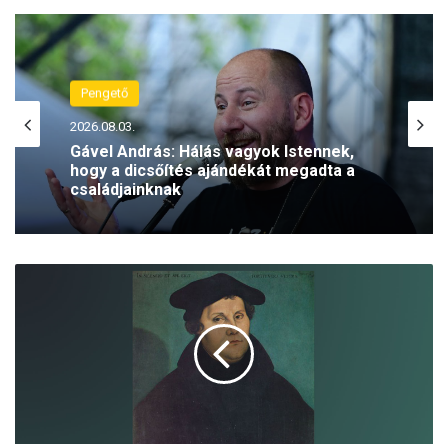
oo
k
Pengető
2026.08.03.
Gável András: Hálás vagyok Istennek,
hogy a dicsőítés ajándékát megadta a
családjainknak
„
I
t
t
á
l
l
o
k