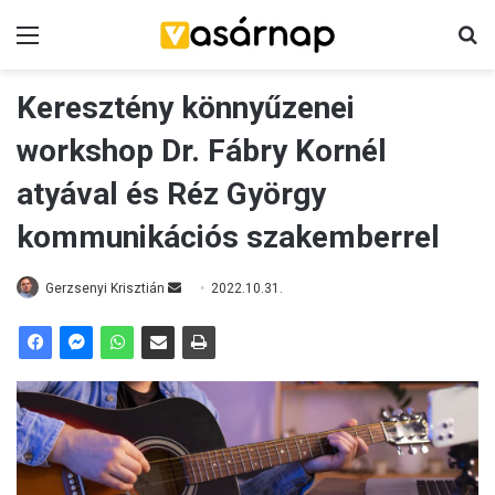
Menü
K
Keresztény könnyűzenei
workshop Dr. Fábry Kornél
atyával és Réz György
kommunikációs szakemberrel
Gerzsenyi Krisztián
S
2022.10.31.
e
n
d
a
n
e
m