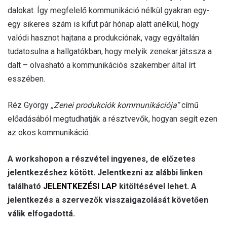
dalokat. Így megfelelő kommunikáció nélkül gyakran egy-
egy sikeres szám is kifut pár hónap alatt anélkül, hogy
valódi hasznot hajtana a produkciónak, vagy egyáltalán
tudatosulna a hallgatókban, hogy melyik zenekar játssza a
dalt – olvasható a kommunikációs szakember által írt
esszében.
Réz György
„Zenei produkciók kommunikációja”
című
előadásából megtudhatják a résztvevők, hogyan segít ezen
az okos kommunikáció.
A workshopon a részvétel ingyenes, de előzetes
jelentkezéshez kötött. Jelentkezni az alábbi linken
található
JELENTKEZÉSI LAP
kitöltésével lehet. A
jelentkezés a szervezők visszaigazolását követően
válik elfogadottá.