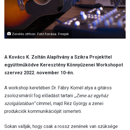
a
i
l
Zenélés otthon. Fotó forrása: Freepik
A Kovács K. Zoltán Alapítvány a Szikra Projekttel
együttműködve Keresztény Könnyűzenei Workshopot
szervez 2022. november 10-én.
A workshop keretében Dr. Fábry Kornél atya a gitáros
zsolozsmáról fog előadást tartani
„Zene az egyház
szolgálatában”
címmel, majd Réz György a zenei
produkciók kommunikációját ismerteti.
Sokan vallják, hogy csak a rossz zenének van szüksége