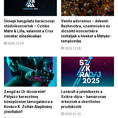
b
á
s
Ünnepi hangulatú karácsonyi
Venite adoremus – Adventi
a
stúdiókoncertek – Czinke
flashmobra, szentmisére és
k
Máté & Lilla, valamint a Crux
dicsőítő koncertekre
v
zenekar előadásában
invitálják a híveket a Mátyás-
a
templomba
g
2025.12.29.
2025.12.05.
y
u
n
k
,
h
a
n
Zengd az Úr dicséretét!
Lezárult a jelentkezés a
e
Pályázz keresztény
Szikra-díjra – hamarosan
m
könnyűzenei támogatásra a
érkeznek a shortlistes
i
Kovács K. Zoltán Alapítvány
produkciók
s
jóvoltából!
2025.07.22.
m