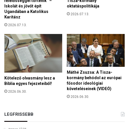
t
felelősséggel történik” –
Tisza-kormány
ó
Iskolát és jövőt épít
oktatáspolitikája
é
i
Ugandában a Katolikus
s
2026.07.13.
D
Karitász
é
í
t
2026.07.13.
j
a
t
Máthé Zsuzsa: A Tisza-
kormány behódol az európai
Kötelező olvasmány lesz a
fősodor ideológiai
Biblia egyes fejezeteiből!
követeléseinek (VIDEÓ)
2026.06.30.
2026.06.30.
LEGFRISSEBB