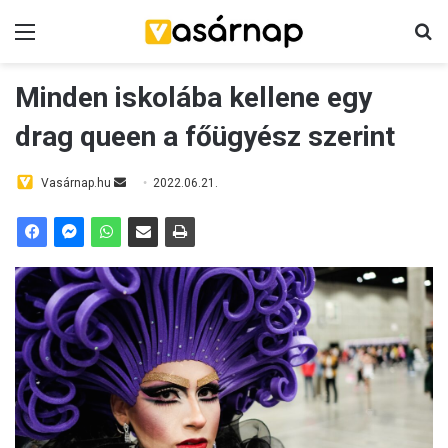
Menü
K
Minden iskolába kellene egy
drag queen a főügyész szerint
Vasárnap.hu
S
2022.06.21.
e
n
d
a
n
e
m
a
i
l