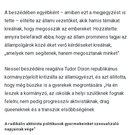
A beszédében egyébként – amiben ezt a megjegyzést is
tette – elítélte az állami vezetőket, akik hamis témákat
kreálnak, hogy megosszák az embereket. Hozzátette:
annyira belefáradt abba, hogy az állam prominens tagjai az
állampolgárok közé éket verő kérdéseket kreálnak,
„amelyek nem segítenek, hanem megosztanak minket”.
Nessel beszédére reagálva Tudor Dixon republikánus
kormányzójelölt kritizálta az államügyészt, és azt állította,
hogy még büszke is a gyerekek megrontására. „Ha én
leszek a kormányzó, az iskolák a helyi szülőknek fognak
felelni, nem pedig progresszív aktivistáknak, drag
queeneknek és a transzok elsőbbségének.
A radikális aktivista politikusok gyermekeinket szexualizáló
napjainak vége”