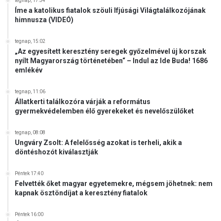
tegnap, 17:34
Íme a katolikus fiatalok szöuli Ifjúsági Világtalálkozójának
himnusza (VIDEÓ)
tegnap, 15:02
„Az egyesített keresztény seregek győzelmével új korszak
nyílt Magyarország történetében“ – Indul az Ide Buda! 1686
emlékév
tegnap, 11:06
Állatkerti találkozóra várják a református
gyermekvédelemben élő gyerekeket és nevelőszülőket
tegnap, 08:08
Ungváry Zsolt: A felelősség azokat is terheli, akik a
döntéshozót kiválasztják
Péntek 17:40
Felvették őket magyar egyetemekre, mégsem jöhetnek: nem
kapnak ösztöndíjat a keresztény fiatalok
Péntek 16:00