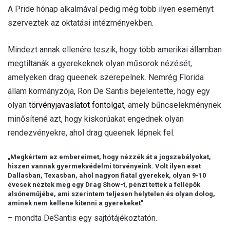
A Pride hónap alkalmával pedig még több ilyen eseményt
szerveztek az oktatási intézményekben.
Mindezt annak ellenére teszik, hogy több amerikai államban
megtiltanák a gyerekeknek olyan műsorok nézését,
amelyeken drag queenek szerepelnek. Nemrég Florida
állam kormányzója, Ron De Santis bejelentette, hogy egy
olyan
törvényjavaslatot fontolgat
, amely bűncselekménynek
minősítené azt, hogy kiskorúakat engednek olyan
rendezvényekre, ahol drag queenek lépnek fel.
„Megkértem az embereimet, hogy nézzék át a jogszabályokat,
hiszen vannak gyermekvédelmi törvényeink. Volt ilyen eset
Dallasban, Texasban, ahol nagyon fiatal gyerekek, olyan 9-10
évesek néztek meg egy Drag Show-t, pénzt tettek a fellépők
alsóneműjébe, ami szerintem teljesen helytelen és olyan dolog,
aminek nem kellene kitenni a gyerekeket”
– mondta DeSantis egy sajtótájékoztatón.