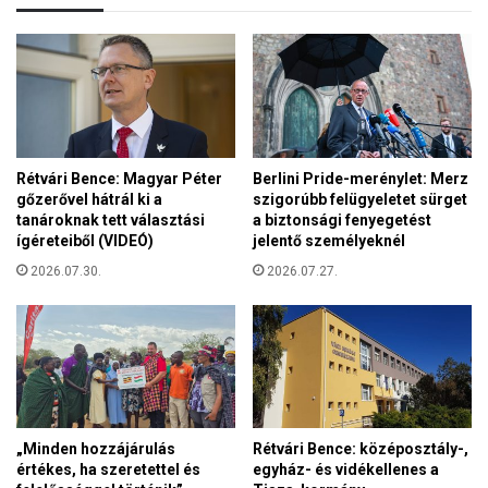
l
a
s
p
ő
t
é
a
g
a
é
z
s
E
ű
Rétvári Bence: Magyar Péter
Berlini Pride-merénylet: Merz
u
m
gőzerővel hátrál ki a
szigorúbb felügyeletet sürget
r
o
tanároknak tett választási
a biztonsági fenyegetést
ó
t
ígéreteiből (VIDEÓ)
jelentő személyeknél
p
o
a
2026.07.30.
2026.07.27.
r
i
o
F
k
e
k
l
i
t
v
a
e
l
z
„Minden hozzájárulás
Rétvári Bence: középosztály-,
á
e
értékes, ha szeretettel és
egyház- és vidékellenes a
l