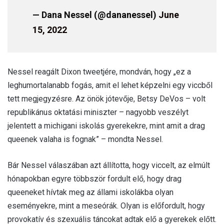
— Dana Nessel (@dananessel)
June
15, 2022
Nessel reagált Dixon tweetjére, mondván, hogy „ez a
leghumortalanabb fogás, amit el lehet képzelni egy viccből
tett megjegyzésre. Az önök jótevője, Betsy DeVos – volt
republikánus oktatási miniszter – nagyobb veszélyt
jelentett a michigani iskolás gyerekekre, mint amit a drag
queenek valaha is fognak” – mondta Nessel.
Bár Nessel válaszában azt állította, hogy viccelt, az elmúlt
hónapokban egyre többször fordult elő, hogy drag
queeneket hívtak meg az állami iskolákba olyan
eseményekre, mint a meseórák. Olyan is előfordult, hogy
provokatív és szexuális táncokat adtak elő a gyerekek előtt.