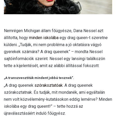
Nemrégen Michigan állam főügyésze, Dana Nessel azt
állította, hogy
minden iskolába
egy drag queen-t szeretne
küldeni. „Tudják, mi nem probléma a jó oktatásra vágyó
gyerekek számára? A drag queenek” – mondta Nessel
sajtóinformációk szerint. Nessel egy lansingi találkozón
tette a kijelentését, amit az alábbi állítással fokozott:
„A transzvesztiták mindent jobbá tesznek”.
„A drag queenek
szórakoztatóak
. A drag queenek
szórakoztatnak. És tudják, mit mondanék, ami egyáltalán
nem volt közvélemény-kutatásokon eddig lemérve? Minden
iskolába egy drag queent!” – tette hozzá az
újraválasztásáért induló főügyész.