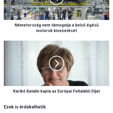
o
r
s
z
Németország nem támogatja a belső égésű
á
g
motorok kivezetését
n
e
K
m
a
t
r
á
i
m
k
o
ó
g
K
a
a
t
t
j
Karikó Katalin kapta az Európai Feltalálói Díjat
a
a
l
a
i
b
Ezek is érdekelhetik
n
e
k