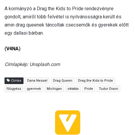
A kormányzó a Drag the Kids to Pride rendezvényre
gondolt, amiről több felvétel is nyilvánosságra került és
amin drag queenek táncoltak csecsemők és gyerekek előtt
egy dallasi bárban.
(
V4NA
)
Címlapkép: Unsplash.com
Címke
Dana Nessel
Drag Queen
Drag the Kids to Pride
főügyész
gyermek
Michigan
oktatás
Pride
Tudor Dixon