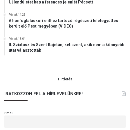
Új lendületet kap a ferences jelenlét Pécsett
Péntek 14:28
A honfoglaláskori elithez tartozó régészeti leletegyüttes
került elő Pest megyében (VIDEÓ)
Péntek 13:04
II. Szixtusz és Szent Kajetán, két szent, akik nem a könnyebb
utat választották
.
Hirdetés
IRATKOZZON FEL A HÍRLEVELÜNKRE!
Email