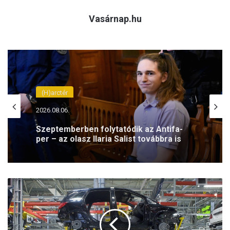
Vasárnap.hu
(H)arctér
2026.08.06.
Szeptemberben folytatódik az Antifa-
per – az olasz Ilaria Salist továbbra is
mentelmi jog védi
N
é
m
e
t