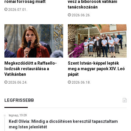
v
római forróság miatt
vesz a bíborosok vatikáni
t
á
tanácskozásán
a
2026.07.01.
n
2026.06.26.
b
y
á
a
t
o
r
m
a
g
Megkezdődött a Raffaello-
Szent István-képpel lepték
y
lodzsák restaurálása a
meg a magyar papok XIV. Leó
a
Vatikánban
pápát
r
2026.06.24.
2026.06.18.
k
i
á
LEGFRISSEBB
l
l
á
tegnap, 19:09
s
Kedl Olívia: Mindig a dicsőítésen keresztül tapasztaltam
n
meg Isten jelenlétét