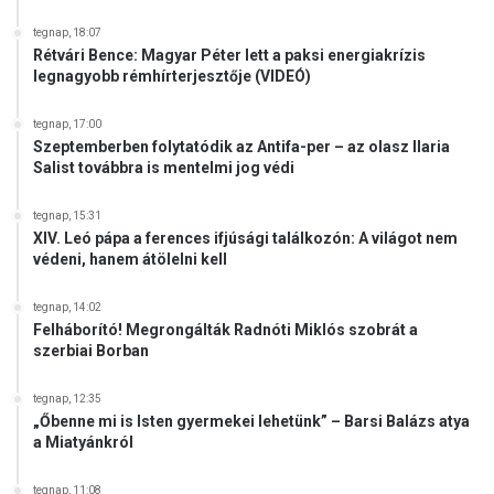
a
k
tegnap, 18:07
Rétvári Bence: Magyar Péter lett a paksi energiakrízis
legnagyobb rémhírterjesztője (VIDEÓ)
tegnap, 17:00
Szeptemberben folytatódik az Antifa-per – az olasz Ilaria
Salist továbbra is mentelmi jog védi
tegnap, 15:31
XIV. Leó pápa a ferences ifjúsági találkozón: A világot nem
védeni, hanem átölelni kell
tegnap, 14:02
Felháborító! Megrongálták Radnóti Miklós szobrát a
szerbiai Borban
tegnap, 12:35
„Őbenne mi is Isten gyermekei lehetünk” – Barsi Balázs atya
a Miatyánkról
tegnap, 11:08