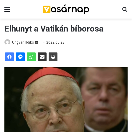
Menü
K
Elhunyt a Vatikán bíborosa
Ungvári Ildikó
S
2022.05.28.
e
n
d
a
n
e
m
a
i
l