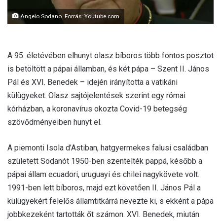
Angelo Sodano. Forrás: Youtube.com
A 95. életévében elhunyt olasz bíboros több fontos posztot
is betöltött a pápai államban, és két pápa – Szent II. János
Pál és XVI. Benedek – idején irányította a vatikáni
külügyeket. Olasz sajtójelentések szerint egy római
kórházban, a koronavírus okozta Covid-19 betegség
szövődményeiben hunyt el.
A piemonti Isola d’Astiban, hatgyermekes falusi családban
született Sodanót 1950-ben szentelték pappá, később a
pápai állam ecuadori, uruguayi és chilei nagykövete volt.
1991-ben lett bíboros, majd ezt követően II. János Pál a
külügyekért felelős államtitkárrá nevezte ki, s ekként a pápa
jobbkezeként tartották őt számon. XVI. Benedek, miután