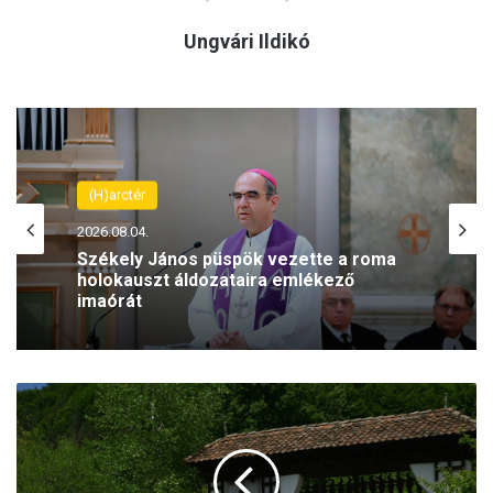
Ungvári Ildikó
(H)arctér
2026.08.04.
Székely János püspök vezette a roma
holokauszt áldozataira emlékező
imaórát
E
r
d
é
l