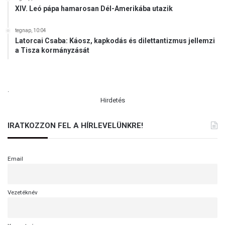
XIV. Leó pápa hamarosan Dél-Amerikába utazik
tegnap, 10:04
Latorcai Csaba: Káosz, kapkodás és dilettantizmus jellemzi
a Tisza kormányzását
.
Hirdetés
IRATKOZZON FEL A HÍRLEVELÜNKRE!
Email
Vezetéknév