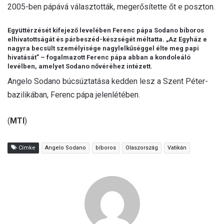
2005-ben pápává választották, megerősítette őt e poszton.
Együttérzését kifejező levelében Ferenc pápa Sodano bíboros
elhivatottságát és párbeszéd-készségét méltatta. „Az Egyház e
nagyra becsült személyisége nagylelkűséggel élte meg papi
hivatását” – fogalmazott Ferenc pápa abban a kondoleáló
levélben, amelyet Sodano nővéréhez intézett.
Angelo Sodano búcsúztatása kedden lesz a Szent Péter-
bazilikában, Ferenc pápa jelenlétében.
(
MTI
)
Címke
Angelo Sodano
bíboros
Olaszország
Vatikán