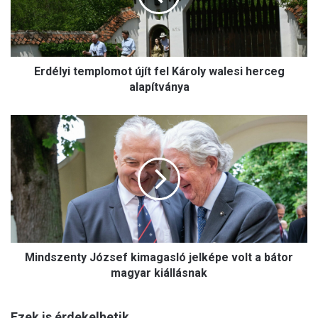
y
i
t
e
Erdélyi templomot újít fel Károly walesi herceg
m
p
alapítványa
l
o
M
m
i
o
n
t
d
ú
s
j
z
í
e
t
n
f
t
e
Mindszenty József kimagasló jelképe volt a bátor
y
l
J
magyar kiállásnak
K
ó
á
z
r
Ezek is érdekelhetik
s