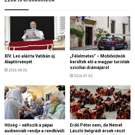
o
e
l
f
y
k
w
i
a
m
l
a
e
g
s
a
i
XIV. Leó aláírta Vatikán új
„Félelmetes” – Mobilvideók
s
h
Alaptörvényét
kerültek elő a magyar turisták
l
e
szicíliai drámájáról
ó
2026.08.05.
r
j
2026.07.03.
c
e
e
l
g
k
a
é
l
p
a
e
p
v
í
Hőség – változik a pápai
Erdő Péter nem, de Német
o
t
audienciák rendje a rendkívüli
László belgrádi érsek részt
l