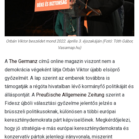
Orbán Viktor beszédet mond 2022. április 3. éjszakáján (Fotó: Tóth Gábor,
Vasarnap.hu)
A
The Germanz
című online magazin viszont nem a
demokrácia végeként látja Orbán Viktor újabb elsöprő
győzelmét. A lap szerint az emberek továbbra is
támogatják a régóta hivatalban lévő kormányfő politikáját és
álláspontját. A
Preußische Allgemeine Zeitung
szerint a
Fidesz újbóli választási győzelme jelentős jelzés a
brüsszeli politikusoknak, különösen a többi európai
kereszténydemokrata párt képviselőinek. Megkérdőjelezi,
hogy jó stratégia-e más európai kereszténydemokrata és
konzervatív pártok jelenlegi irányvonala, miszerint