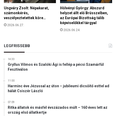
a
r
Ungváry Zsolt: Népakarat,
Hölvényi György: Abszurd
ú
számonkérés,
helyzet állt elő Brüsszelben,
g
veszélyeztetettek köre…
az Európai Bizottság tálib
ó
képviselőkkel tárgyal
2026.06.27.
-
2026.06.24.
v
i
l
LEGFRISSEBB
á
g
14:33
b
Gryllus Vilmos és Szalóki Ági is fellép a pécsi Szamárfül
a
Fesztiválon
j
n
11:00
o
Harminc éve Jézussal az úton – jubileumi dicsőítő esttel ad
k
hálát Csiszér László
s
á
07:09
g
Ritka állatok és másfél évszázados múlt – 160 éves lett az
r
ország első állatkertje
a