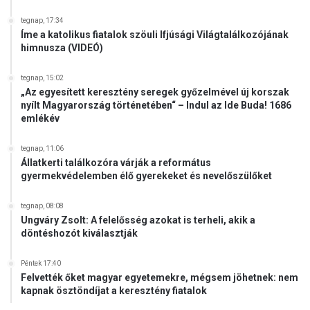
tegnap, 17:34
Íme a katolikus fiatalok szöuli Ifjúsági Világtalálkozójának
himnusza (VIDEÓ)
tegnap, 15:02
„Az egyesített keresztény seregek győzelmével új korszak
nyílt Magyarország történetében“ – Indul az Ide Buda! 1686
emlékév
tegnap, 11:06
Állatkerti találkozóra várják a református
gyermekvédelemben élő gyerekeket és nevelőszülőket
tegnap, 08:08
Ungváry Zsolt: A felelősség azokat is terheli, akik a
döntéshozót kiválasztják
Péntek 17:40
Felvették őket magyar egyetemekre, mégsem jöhetnek: nem
kapnak ösztöndíjat a keresztény fiatalok