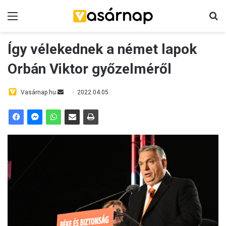
Menü
K
Így vélekednek a német lapok
Orbán Viktor győzelméről
Vasárnap.hu
S
2022.04.05.
e
n
d
a
n
e
m
a
i
l