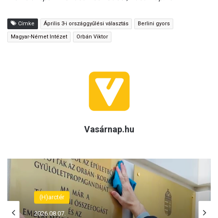
Címke
Április 3-i országgyűlési választás
Berlini gyors
Magyar-Német Intézet
Orbán Viktor
Vasárnap.hu
(H)arctér
2026.08.07.