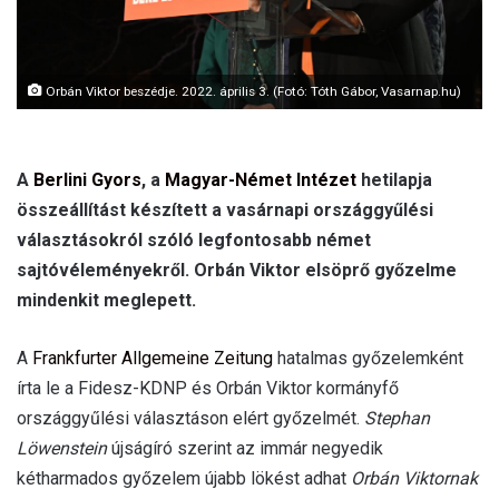
Orbán Viktor beszédje. 2022. április 3. (Fotó: Tóth Gábor, Vasarnap.hu)
A
Berlini Gyors
, a
Magyar-Német Intézet
hetilapja
összeállítást készített a vasárnapi országgyűlési
választásokról szóló legfontosabb német
sajtóvéleményekről. Orbán Viktor elsöprő győzelme
mindenkit meglepett.
A
Frankfurter Allgemeine Zeitung
hatalmas győzelemként
írta le a Fidesz-KDNP és Orbán Viktor kormányfő
országgyűlési választáson elért győzelmét.
Stephan
Löwenstein
újságíró szerint az immár negyedik
kétharmados győzelem újabb lökést adhat
Orbán Viktornak