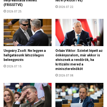
helyreállítása mellett
létre (FRISSÍTVE)
s
(FRISSÍTVE)
z
2026.07.22.
2026.07.25.
á
s
z
l
ó
k
a
t
Ungváry Zsolt: Ne legyen a
Orbán Viktor: Szintet lépett az
a
hallgatásunk látszólagos
önkényuralom, már akkor is
k
beleegyezés
elvisznek a rendőrök, ha
a
kritizálni mered a
2026.07.15.
t
miniszterelnököt
a
2026.07.08.
r
i
l
a
b
d