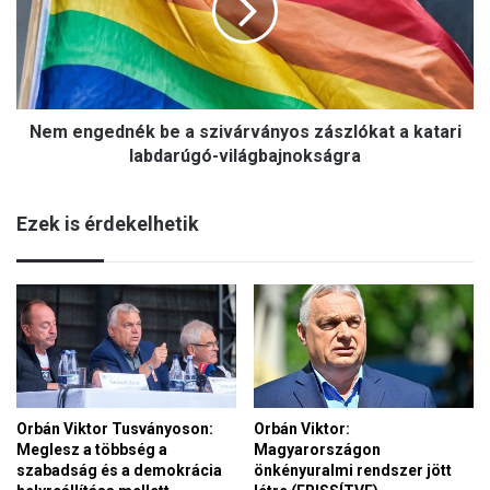
a
n
t
g
u
e
l
d
á
n
l
Nem engednék be a szivárványos zászlókat a katari
é
t
k
labdarúgó-világbajnokságra
O
b
r
e
b
Ezek is érdekelhetik
a
á
s
n
z
V
i
i
v
k
á
t
r
o
v
r
á
n
Orbán Viktor Tusványoson:
Orbán Viktor:
n
a
Meglesz a többség a
Magyarországon
y
k
szabadság és a demokrácia
önkényuralmi rendszer jött
o