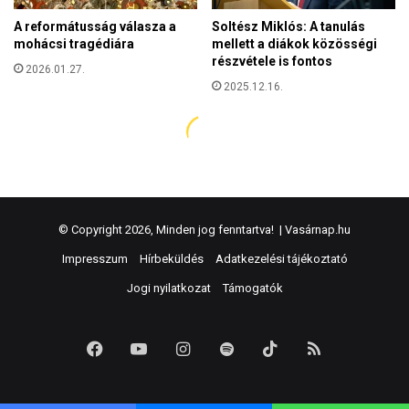
© Copyright 2026, Minden jog fenntartva! |
Vasárnap.hu
Impresszum
Hírbeküldés
Adatkezelési tájékoztató
Jogi nyilatkozat
Támogatók
Facebook
YouTube
Instagram
Spotify
TikTok
RSS