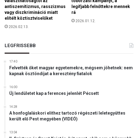
választhatóságtól az
toborzási kampányt, a
g
antiszemitizmus, rasszizmus
legifjabb felnőttekre mennek
r
vagy diszkrimináció miatt
rá
a
elítélt köztisztviselőket
2026.01.12.
m
2026.02.13.
LEGFRISSEBB
17:40
Felvették őket magyar egyetemekre, mégsem jöhetnek: nem
kapnak ösztöndíjat a keresztény fiatalok
16:00
Új lendületet kap a ferences jelenlét Pécsett
14:28
A honfoglaláskori elithez tartozó régészeti leletegyüttes
került elő Pest megyében (VIDEÓ)
13:04