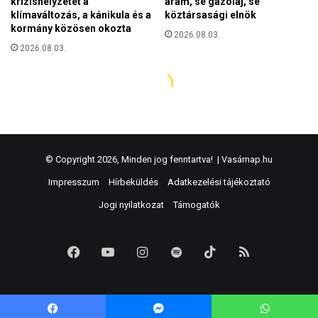
© Copyright 2026, Minden jog fenntartva! |
Vasárnap.hu
Impresszum
Hírbeküldés
Adatkezelési tájékoztató
Jogi nyilatkozat
Támogatók
Facebook
YouTube
Instagram
Spotify
TikTok
RSS