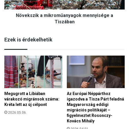
ü
i
l
k
ő
Növekszik a mikroműanyagok mennyisége a
a
f
m
Tiszában
ö
i
l
k
d
Ezek is érdekelhetik
r
ö
o
n
m
m
ű
a
a
r
n
a
y
d
a
á
g
s
Megugrott a Líbiában
Az Európai Néppárthoz
o
á
várakozó migránsok száma:
igazodva a Tisza Párt feladná
k
t
Kréta lett az új célpont
Magyarország eddigi
m
s
migrációs politikáját –
e
2026.05.06.
e
figyelmeztet Rosonczy-
n
Kovács Mihály
g
n
í
2026.04.01.