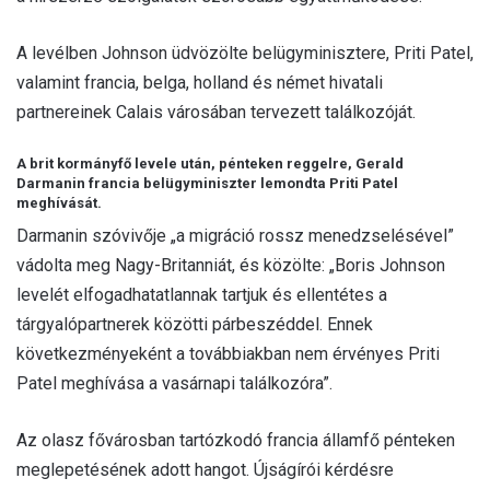
A levélben Johnson üdvözölte belügyminisztere, Priti Patel,
valamint francia, belga, holland és német hivatali
partnereinek Calais városában tervezett találkozóját.
A brit kormányfő levele után, pénteken reggelre, Gerald
Darmanin francia belügyminiszter lemondta Priti Patel
meghívását.
Darmanin szóvivője „a migráció rossz menedzselésével”
vádolta meg Nagy-Britanniát, és közölte: „Boris Johnson
levelét elfogadhatatlannak tartjuk és ellentétes a
tárgyalópartnerek közötti párbeszéddel. Ennek
következményeként a továbbiakban nem érvényes Priti
Patel meghívása a vasárnapi találkozóra”.
Az olasz fővárosban tartózkodó francia államfő pénteken
meglepetésének adott hangot. Újságírói kérdésre