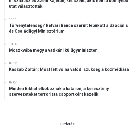
II. Szixtusz és Szent Kajetán, két szent, akik nem a könnyebb
utat választották
11:11
Törvénytelenség? Rétvári Bence szerint lebukott a Szociális
és Családügyi Minisztérium
10:14
Moszkvába megy a vatikáni külügyminiszter
09:12
Kaszab Zoltán: Most lett volna valódi szükség a közmédiára
07:07
Minden Bibliát elkoboznak a határon, a keresztény
szervezeteket terrorista csoportként kezelik!
.
Hirdetés