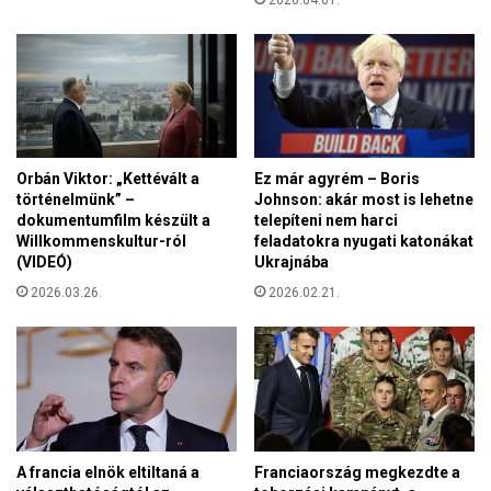
y
t
i
e
s
t
é
t
g
e
e
a
a
H
T
u
Orbán Viktor: „Kettévált a
Ez már agyrém – Boris
i
történelmünk” –
Johnson: akár most is lehetne
n
s
dokumentumfilm készült a
telepíteni nem harci
g
z
Willkommenskultur-ról
feladatokra nyugati katonákat
a
á
(VIDEÓ)
Ukrajnába
r
b
y
2026.03.26.
2026.02.21.
a
H
n
e
l
p
s
P
r
A francia elnök eltiltaná a
Franciaország megkezdte a
o