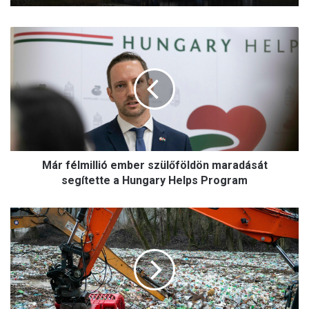
M
á
r
f
é
l
m
i
l
Már félmillió ember szülőföldön maradását
l
i
segítette a Hungary Helps Program
ó
e
N
m
ö
b
v
e
e
r
k
s
s
z
z