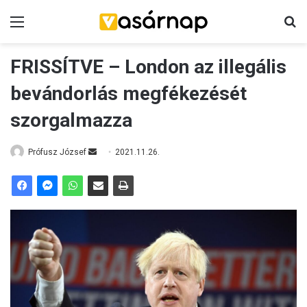
Menü
K
FRISSÍTVE – London az illegális
bevándorlás megfékezését
szorgalmazza
Prófusz József
S
2021.11.26.
e
n
d
a
n
e
m
a
i