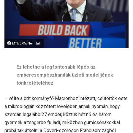
l
MTI/EPA/Neil Hall
Ez lehetne a legfontosabb lépés az
embercsempészbandák üzleti modelljének
tönkretételéhez
– vélte a brit kormányfő Macronhoz intézett, csütörtök este
a mikroblogján közzétett levelében annak nyomán, hogy
szerdán legalább 27 ember, köztük hét nő és három
gyermek a tengerbe fulladt, miközben gumicsónakokkal
próbáltak átkelni a Doveri-szoroson Franciaországból