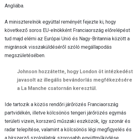
Angliába.
A miniszterelnök egyúttal reményét fejezte ki, hogy
következő soros EU-elnökként Franciaország előrelépést
tud majd elérni az Európai Unió és Nagy-Britannia között a
migránsok visszaküldéséről szóló megállapodás
megszületésében.
Johnson hozzátette, hogy London öt intézkedést
javasolt az illegális bevándorlás megfékezésére
a La Manche csatornán keresztül.
Ide tartozik a közös rendőri járőrözés Franciaország
partvidékén, illetve kölcsönös tengeri járőrözés egymás
területi vizein, korszerű műszaki eszközök, így szonár és
radar telepítése, valamint a kölcsönös légi megfigyelés és
a hírszerző szolgálatok szorosabb együttműködése.