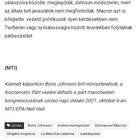
válaszolva közölte: meglepődik Johnson módszerén, mert
az általa tett javaslatok nem megfontoltak. Macron azt is
kifejtette: vezető politikusok ilyen kérdésekben nem
Twitteren vagy nyilvánosságra hozott levelekben folytatnak
párbeszédet.
(MTI)
Kiemelt képünkön Boris Johnson brit miniszterelnök, a
Konzervatív Párt vezére látható a párt manchesteri
kongresszusának utolsó napi ülésén 2021. október 6-án.
MTI/EPA/Neil Hall
Címke
Boris Johnson
embercsempészet
Emmanuel Macron
illegális migráció
La Manche-csatorna
szabályozás