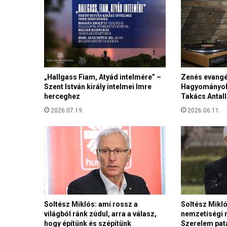
n
ü
n
n
e
p
l
„Hallgass Fiam, Atyád intelmére” –
Zenés evangé
i
Szent István király intelmei Imre
Hagyományok 
k
herceghez
Takács Antall
a
m
2026.07.19.
2026.06.11.
a
g
y
a
r
s
z
ó
Soltész Miklós: ami rossz a
Soltész Mikló
r
világból ránk zúdul, arra a válasz,
nemzetiségi 
v
hogy építünk és szépítünk
Szerelem pat
á