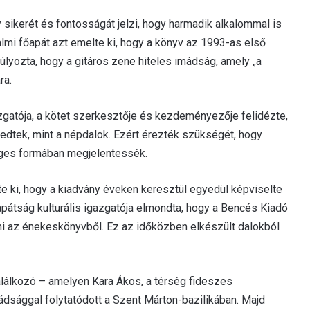
sikerét és fontosságát jelzi, hogy harmadik alkalommal is
almi főapát azt emelte ki, hogy a könyv az 1993-as első
úlyozta, hogy a gitáros zene hiteles imádság, amely „a
ra.
zgatója, a kötet szerkesztője és kezdeményezője felidézte,
jedtek, mint a népdalok. Ezért érezték szükségét, hogy
ges formában megjelentessék.
 ki, hogy a kiadvány éveken keresztül egyedül képviselte
apátság kulturális igazgatója elmondta, hogy a Bencés Kiadó
ni az énekeskönyvből. Ez az időközben elkészült dalokból
alálkozó – amelyen Kara Ákos, a térség fideszes
ádsággal folytatódott a Szent Márton-bazilikában. Majd