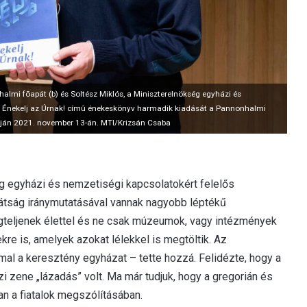
lmi fõapát (b) és Soltész Miklós, a Miniszterelnökség egyházi és
 az Énekelj az Úrnak! címû énekeskönyv harmadik kiadását a Pannonhalmi
zóján 2021. november 13-án. MTI/Krizsán Csaba
g egyházi és nemzetiségi kapcsolatokért felelős
pátság iránymutatásával vannak nagyobb léptékű
teljenek élettel és ne csak múzeumok, vagy intézmények
re is, amelyek azokat lélekkel is megtöltik. Az
mal a keresztény egyházat – tette hozzá. Felidézte, hogy a
i zene „lázadás” volt. Ma már tudjuk, hogy a gregorián és
n a fiatalok megszólításában.