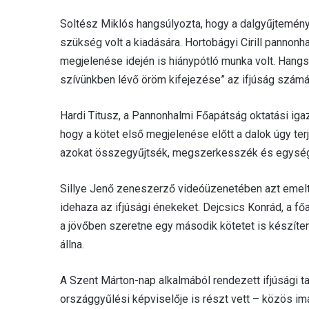
Soltész Miklós hangsúlyozta, hogy a dalgyűjtemény 
szükség volt a kiadására. Hortobágyi Cirill pannonh
megjelenése idején is hiánypótló munka volt. Hangs
szívünkben lévő öröm kifejezése” az ifjúság számá
Hardi Titusz, a Pannonhalmi Főapátság oktatási iga
hogy a kötet első megjelenése előtt a dalok úgy ter
azokat összegyűjtsék, megszerkesszék és egysé
Sillye Jenő zeneszerző videóüzenetében azt emelte
idehaza az ifjúsági énekeket. Dejcsics Konrád, a fő
a jövőben szeretne egy második kötetet is készíte
állna.
A Szent Márton-nap alkalmából rendezett ifjúsági t
országgyűlési képviselője is részt vett – közös im