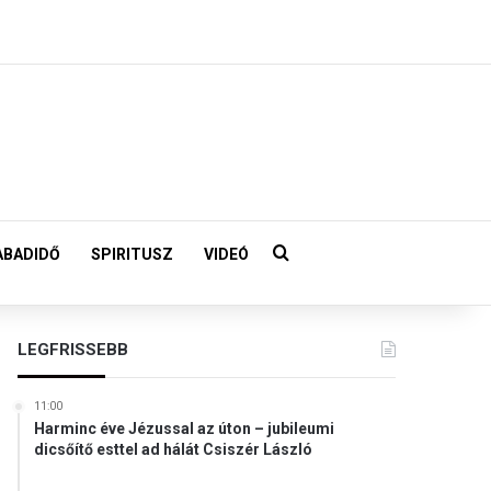
Keresés:
ABADIDŐ
SPIRITUSZ
VIDEÓ
LEGFRISSEBB
11:00
Harminc éve Jézussal az úton – jubileumi
dicsőítő esttel ad hálát Csiszér László