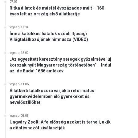
07:09
Ritka állatok és másfél évszázados múlt – 160
éves lett az ország első állatkertje
tegnap, 17:34
Íme a katolikus fiatalok szöuli Ifjúsági
Világtalálkozójának himnusza (VIDEÓ)
tegnap, 15:02
„Az egyesített keresztény seregek győzelmével új
korszak nyílt Magyarország történetében“ – Indul
az Ide Buda! 1686 emlékév
tegnap, 11:06
Állatkerti találkozóra várják a református
gyermekvédelemben élő gyerekeket és
nevelőszülőket
tegnap, 08:08
Ungváry Zsolt: A felelősség azokat is terheli, akik
a döntéshozót kiválasztják