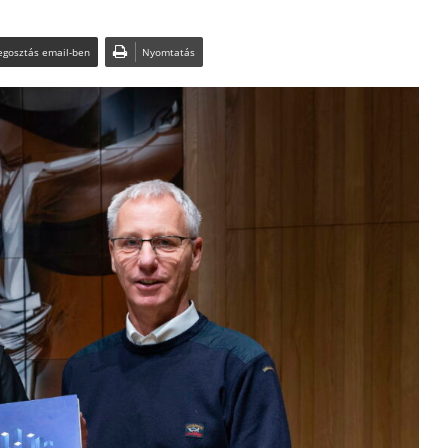
gosztás email-ben
Nyomtatás