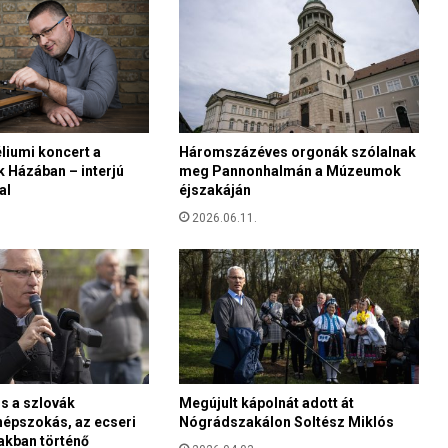
e
t
ő
z
i
k
a
liumi koncert a
Háromszázéves orgonák szólalnak
s
Házában – interjú
meg Pannonhalmán a Múzeumok
z
al
éjszakáján
é
l
2026.06.11.
s
ő
b
a
l
o
l
d
s a szlovák
Megújult kápolnát adott át
a
népszokás, az ecseri
Nógrádszakálon Soltész Miklós
l
akban történő
i