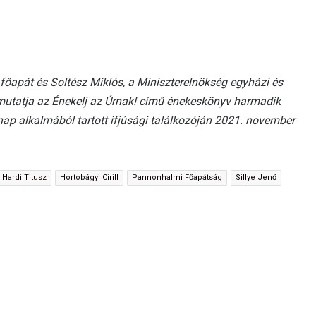
főapát és Soltész Miklós, a Miniszterelnökség egyházi és
emutatja az Énekelj az Úrnak! című énekeskönyv harmadik
p alkalmából tartott ifjúsági találkozóján 2021. november
Hardi Titusz
Hortobágyi Cirill
Pannonhalmi Főapátság
Sillye Jenő