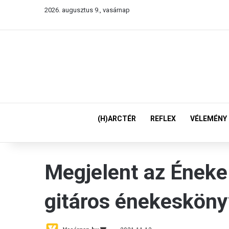
2026. augusztus 9., vasárnap
(H)ARCTÉR
REFLEX
VÉLEMÉNY
Megjelent az Énekel
gitáros énekesköny