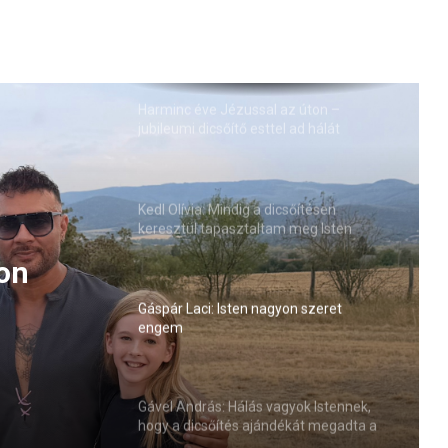
Harminc éve Jézussal az úton –
jubileumi dicsőítő esttel ad hálát
Csiszér László
Kedl Olívia: Mindig a dicsőítésen
keresztül tapasztaltam meg Isten
jelenlétét
yon
Gáspár Laci: Isten nagyon szeret
engem
Gável András: Hálás vagyok Istennek,
hogy a dicsőítés ajándékát megadta a
családjainknak