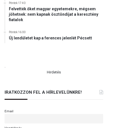
Péntek 17:40
Felvették őket magyar egyetemekre, mégsem
jöhetnek: nem kapnak ösztöndíjat a keresztény
fiatalok
Péntek 16:00
Új lendületet kap a ferences jelenlét Pécsett
.
Hirdetés
IRATKOZZON FEL A HÍRLEVELÜNKRE!
Email