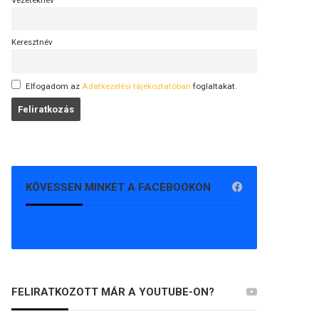
Vezetéknév
Keresztnév
Elfogadom az
Adatkezelési tájékoztatóban
foglaltakat.
KÖVESSEN MINKET A FACEBOOKON
FELIRATKOZOTT MÁR A YOUTUBE-ON?