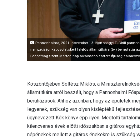
Pannonhalma, 2021. november 13. Hortobágyi T. Cirill pannonha
nemzetiségi kapcsolatokért felelõs államtitkára (b-j) bemutatja
Fõapátság Szent Márton-nap alkalmából tartott ifjúsági találko
Köszöntőjében Soltész Miklós, a Miniszterelnöksé
államtitkára arról beszélt, hogy a Pannonhalmi Főa
beruházások. Ahhoz azonban, hogy az épületek meg
legyenek, szükség van olyan kisléptékű fejlesztések
úgynevezett Kék könyv épp ilyen. Megtölti tartalom
kilencvenes évek előtti időszakban a gitáros egyház
népénekek mellett a gitáros énekekre is szükség va