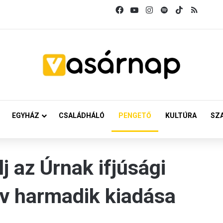
Facebook
YouTube
Instagram
Spotify
TikTok
RSS
EGYHÁZ
CSALÁDHÁLÓ
PENGETŐ
KULTÚRA
SZ
j az Úrnak ifjúsági
v harmadik kiadása