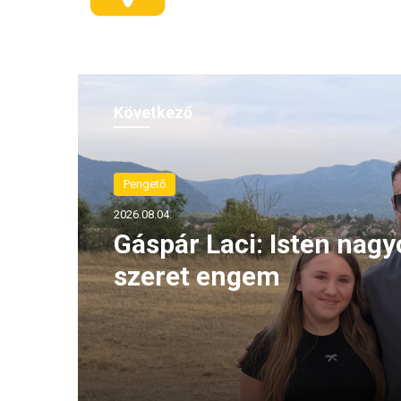
Következő
Pengető
2026.08.04.
Gáspár Laci: Isten nag
szeret engem