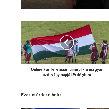
O
n
l
i
n
e
k
o
n
Online konferencián ünneplik a magyar
f
e
szórvány napját Erdélyben
r
e
n
Ezek is érdekelhetik
c
i
á