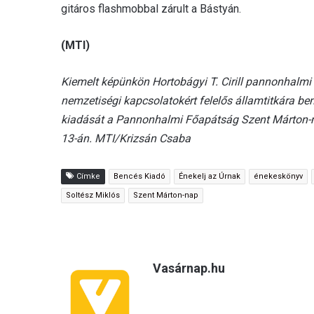
gitáros flashmobbal zárult a Bástyán.
(MTI)
Kiemelt képünkön Hortobágyi T. Cirill pannonhalmi 
nemzetiségi kapcsolatokért felelős államtitkára b
kiadását a Pannonhalmi Főapátság Szent Márton-na
13-án. MTI/Krizsán Csaba
Címke
Bencés Kiadó
Énekelj az Úrnak
énekeskönyv
Soltész Miklós
Szent Márton-nap
Vasárnap.hu