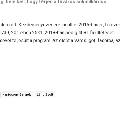
, bele kell, hogy férjen a főváros sokmilliárdos
 dolgozott. Kezdeményezésére indult el 2016-ban a „Tízezer
1739, 2017-ben 2531, 2018-ban pedig 4081 fa ültetését
ével teljesült a program. Az elsőt a Városligeti fasorba, az
Karácsony Gergely
Láng Zsolt