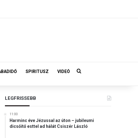
Keresés:
ABADIDŐ
SPIRITUSZ
VIDEÓ
LEGFRISSEBB
11:00
Harminc éve Jézussal az úton – jubileumi
dicsőítő esttel ad hálát Csiszér László