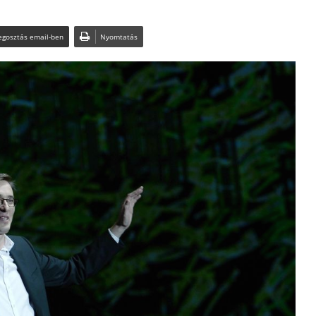
gosztás email-ben
Nyomtatás