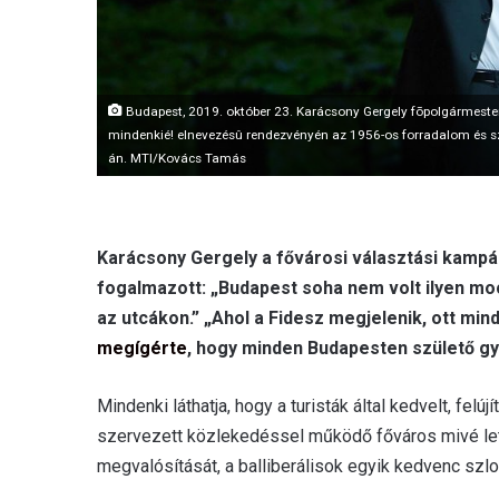
Budapest, 2019. október 23. Karácsony Gergely fõpolgármester
mindenkié! elnevezésû rendezvényén az 1956-os forradalom és s
án. MTI/Kovács Tamás
Karácsony Gergely a fővárosi választási kampá
fogalmazott: „Budapest soha nem volt ilyen mo
az utcákon.” „Ahol a Fidesz megjelenik, ott mind
megígérte
, hogy minden Budapesten születő gy
Mindenki láthatja, hogy a turisták által kedvelt, felú
szervezett közlekedéssel működő főváros mivé lett 
megvalósítását, a balliberálisok egyik kedvenc szlo