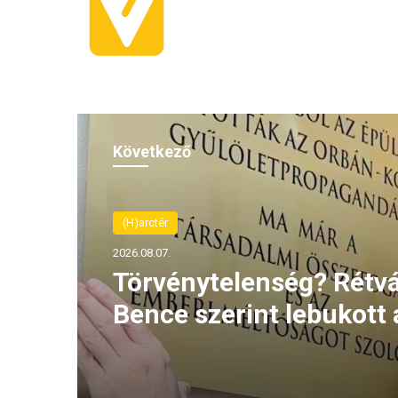
Következő
(H)arctér
2026.08.06.
Rétvári Bence: Magyar 
lett a paksi energiakrízi
legnagyobb rémhírterje
(VIDEÓ)