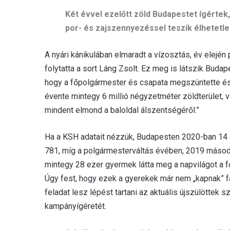
Két évvel ezelőtt zöld Budapestet ígérte
por- és zajszennyezéssel teszik élhetetl
A nyári kánikulában elmaradt a vízosztás, év elején
folytatta a sort Láng Zsolt. Ez meg is látszik Buda
hogy a főpolgármester és csapata megszüntette és 
évente mintegy 6 millió négyzetméter zöldterület, 
mindent elmond a baloldal álszentségéről.”
Ha a KSH adatait nézzük, Budapesten 2020-ban 14 ez
781, míg a polgármesterváltás évében, 2019 második
mintegy 28 ezer gyermek látta meg a napvilágot a 
Úgy fest, hogy ezek a gyerekek már nem „kapnak” f
feladat lesz lépést tartani az aktuális újszülöttek s
kampányígéretét.