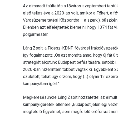
Az elmaradt faültetés a főváros szeptemberi testül
első teljes éve a 2020-as volt, amikor a Főkert, a 
Városüzemeltetési Központba – a szerk.), büszkén s
Ellenben azt elfelejtették kiemelni, hogy 1374 fát 
polgármester.
Láng Zsolt, a Fidesz-KDNP fővárosi frakcióvezetője
így fogalmazott: „Ön azt mondta anno, hogy új fát ül
stratégiát alkotunk Budapest befásítására, satöbbi, 
2020-ban. Szerintem többet vágtak ki. Egyébként 
született, tehát úgy érzem, hogy (…) olyan 13 ezerre
kampányában ígért.”
Megkeresésünkre Láng Zsolt hozzátette: az elmúlt
kampányígéretek ellenére „Budapest jelenlegi veze
megfelelő figyelmet, sem megfelelő erőforrást nem b