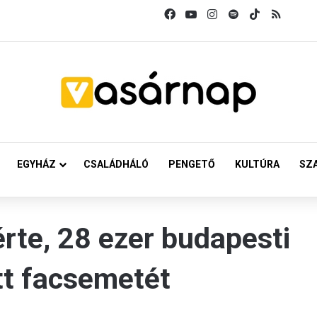
Facebook
YouTube
Instagram
Spotify
TikTok
RSS
EGYHÁZ
CSALÁDHÁLÓ
PENGETŐ
KULTÚRA
SZ
rte, 28 ezer budapesti
tt facsemetét