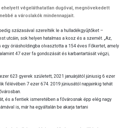
k, ehelyett végeláthatatlan dugóval, megnövekedett
enebbé a városlakók mindennapjait.
 pedig százasával szerelték le a hulladékgyűjtőket –
pest utcáin, sok helyen hatalmas a kosz és a szemét. „Az,
egy óriásholdingba olvasztotta a 154 éves Főkertet, amely
valamint 47 ezer fa gondozását és karbantartását végzi,
er 623 gyerek született, 2021 januárjától júniusig 6 ezer
 félévében 7 ezer 674. 2019 júniusától napjainkig tehát
fővárosban.
át, és a fentiek ismeretében a fővárosnak épp elég nagy
zámával is, már ha egyáltalán be akarja tartani