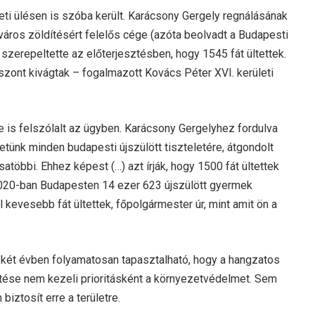
eti ülésen is szóba került. Karácsony Gergely regnálásának
főváros zöldítésért felelős cége (azóta beolvadt a Budapesti
zerepeltette az előterjesztésben, hogy 1545 fát ültettek.
viszont kivágtak – fogalmazott Kovács Péter XVI. kerületi
 is felszólalt az ügyben. Karácsony Gergelyhez fordulva
tetünk minden budapesti újszülött tiszteletére, átgondolt
satöbbi. Ehhez képest (…) azt írják, hogy 1500 fát ültettek
2020-ban Budapesten 14 ezer 623 újszülött gyermek
l kevesebb fát ültettek, főpolgármester úr, mint amit ön a
 két évben folyamatosan tapasztalható, hogy a hangzatos
tése nem kezeli prioritásként a környezetvédelmet. Sem
iztosít erre a területre.