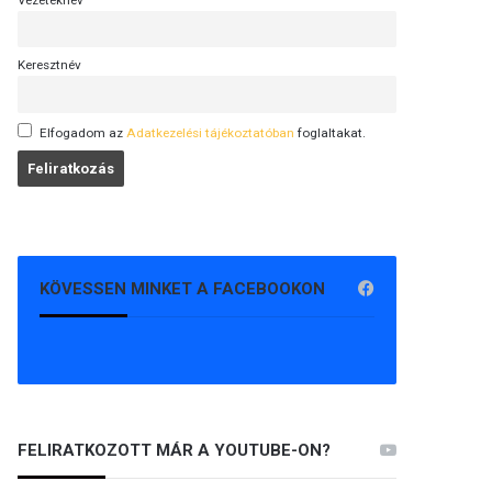
Vezetéknév
Keresztnév
Elfogadom az
Adatkezelési tájékoztatóban
foglaltakat.
KÖVESSEN MINKET A FACEBOOKON
FELIRATKOZOTT MÁR A YOUTUBE-ON?