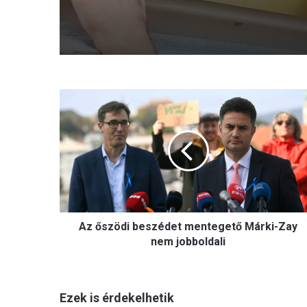
A
z
ő
s
z
ö
d
i
b
Az őszödi beszédet mentegető Márki-Zay
e
s
nem jobboldali
z
é
d
Ezek is érdekelhetik
e