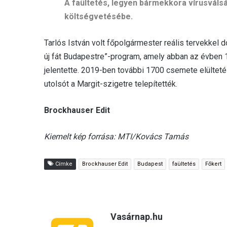
A faültetés, legyen bármekkora vírusválság
költségvetésébe.
Tarlós István volt főpolgármester reális tervekkel
új fát Budapestre”-program, amely abban az évben 
jelentette. 2019-ben további 1700 csemete elültetés
utolsót a Margit-szigetre telepítették.
Brockhauser Edit
Kiemelt kép forrása: MTI/Kovács Tamás
Címke
Brockhauser Edit
Budapest
faültetés
Főkert
Vasárnap.hu