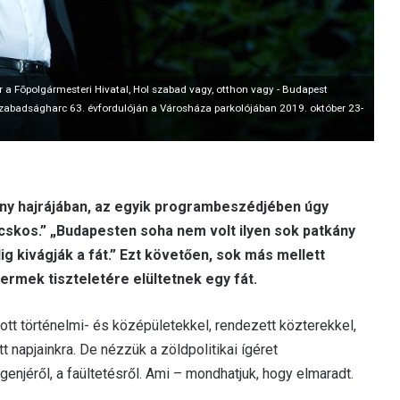
 a Fõpolgármesteri Hivatal, Hol szabad vagy, otthon vagy - Budapest
zabadságharc 63. évfordulóján a Városháza parkolójában 2019. október 23-
ny hajrájában, az egyik programbeszédjében úgy
cskos.” „Budapesten soha nem volt ilyen sok patkány
ig kivágják a fát.” Ezt követően, sok más mellett
ermek tiszteletére elültetnek egy fát.
jított történelmi- és középületekkel, rendezett közterekkel,
napjainkra. De nézzük a zöldpolitikai ígéret
genjéről, a faültetésről. Ami – mondhatjuk, hogy elmaradt.