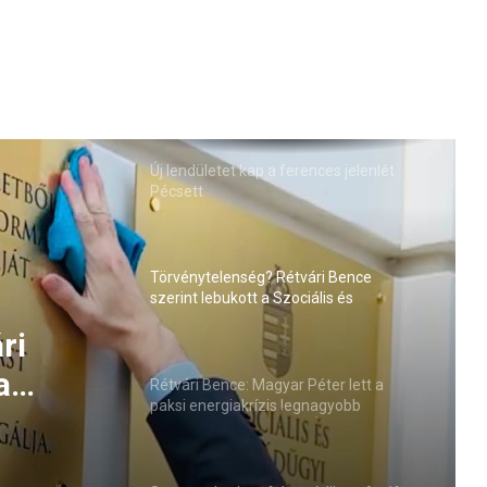
Új lendületet kap a ferences jelenlét
Pécsett
Törvénytelenség? Rétvári Bence
szerint lebukott a Szociális és
Családügyi Minisztérium
Péter
s
Rétvári Bence: Magyar Péter lett a
paksi energiakrízis legnagyobb
sztője
rémhírterjesztője (VIDEÓ)