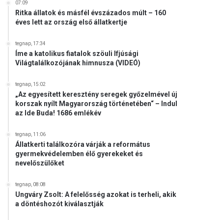
07:09
Ritka állatok és másfél évszázados múlt – 160
éves lett az ország első állatkertje
tegnap, 17:34
Íme a katolikus fiatalok szöuli Ifjúsági
Világtalálkozójának himnusza (VIDEÓ)
tegnap, 15:02
„Az egyesített keresztény seregek győzelmével új
korszak nyílt Magyarország történetében“ – Indul
az Ide Buda! 1686 emlékév
tegnap, 11:06
Állatkerti találkozóra várják a református
gyermekvédelemben élő gyerekeket és
nevelőszülőket
tegnap, 08:08
Ungváry Zsolt: A felelősség azokat is terheli, akik
a döntéshozót kiválasztják