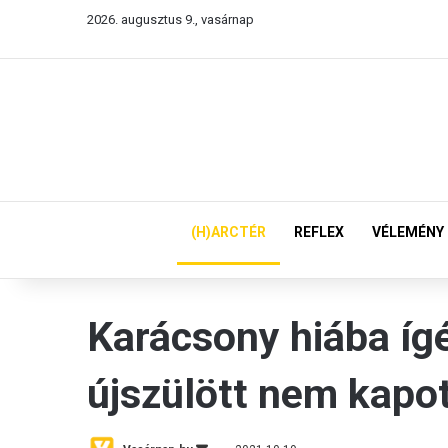
2026. augusztus 9., vasárnap
(H)ARCTÉR
REFLEX
VÉLEMÉNY
Karácsony hiába ígé
újszülött nem kapo