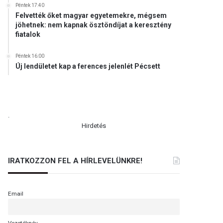
Péntek 17:40
Felvették őket magyar egyetemekre, mégsem
jöhetnek: nem kapnak ösztöndíjat a keresztény
fiatalok
Péntek 16:00
Új lendületet kap a ferences jelenlét Pécsett
.
Hirdetés
IRATKOZZON FEL A HÍRLEVELÜNKRE!
Email