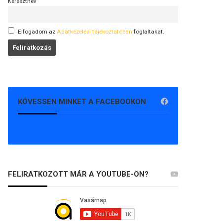
Keresztnév
Elfogadom az
Adatkezelési tájékoztatóban
foglaltakat.
KÖVESSEN MINKET A FACEBOOKON
FELIRATKOZOTT MÁR A YOUTUBE-ON?