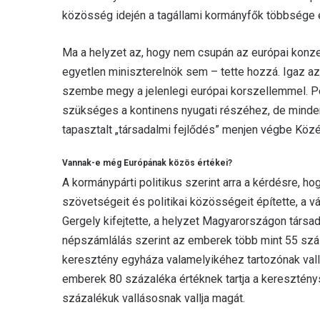
közösség idején a tagállami kormányfők többsége e
Ma a helyzet az, hogy nem csupán az európai konze
egyetlen miniszterelnök sem – tette hozzá. Igaz a
szembe megy a jelenlegi európai korszellemmel. P
szükséges a kontinens nyugati részéhez, de minden l
tapasztalt „társadalmi fejlődés” menjen végbe Köz
Vannak-e még Európának közös értékei?
A kormánypárti politikus szerint arra a kérdésre, 
szövetségeit és politikai közösségeit építette, a v
Gergely kifejtette, a helyzet Magyarországon társa
népszámlálás szerint az emberek több mint 55 száz
keresztény egyháza valamelyikéhez tartozónak vall
emberek 80 százaléka értéknek tartja a keresztény
százalékuk vallásosnak vallja magát.