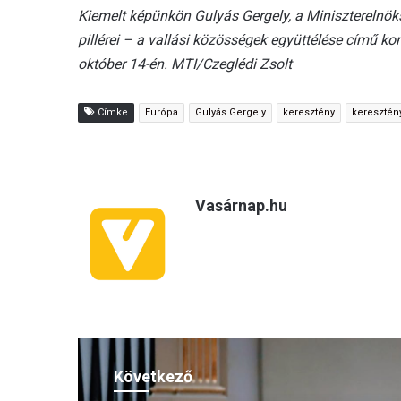
Kiemelt képünkön Gulyás Gergely, a Miniszterelnö
pillérei – a vallási közösségek együttélése című 
október 14-én. MTI/Czeglédi Zsolt
Címke
Európa
Gulyás Gergely
keresztény
keresztén
Vasárnap.hu
Következő