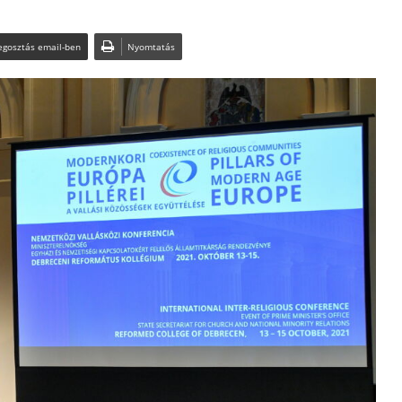
gosztás email-ben
Nyomtatás