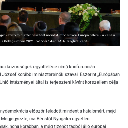
get vezetõ miniszter beszédet mond A modernkori Európa pillérei - a vallási
us Kollégiumban 2021. október 14-én. MTI/Czeglédi Zsolt
llási közösségek együttélése című konferencián
l József korábbi miniszterelnök szavai. Eszerint „Európában
nió intézményei által is terjeszteni kívánt korszellem célja
ténydemokrácia először feladott mindent a hatalomért, majd
r. Megjegyezte, ma Bécstől Nyugatra egyetlen
ak, noha korábban, a még tizenöt tagból álló európai