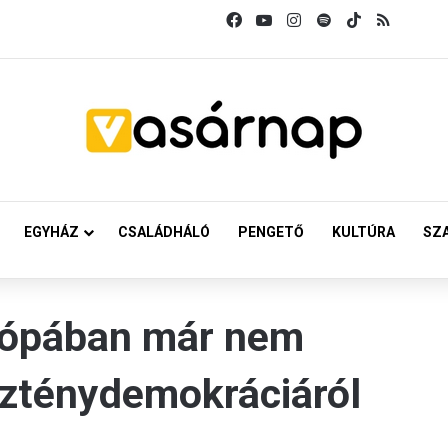
Facebook
YouTube
Instagram
Spotify
TikTok
RSS
EGYHÁZ
CSALÁDHÁLÓ
PENGETŐ
KULTÚRA
SZ
rópában már nem
zténydemokráciáról