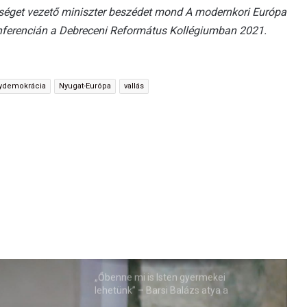
kséget vezető miniszter beszédet mond A modernkori Európa
konferencián a Debreceni Református Kollégiumban 2021.
ydemokrácia
Nyugat-Európa
vallás
„Őbenne mi is Isten gyermekei
lehetünk” – Barsi Balázs atya a
Miatyánkról