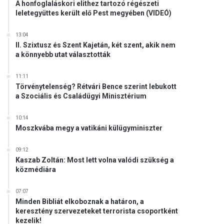
A honfoglaláskori elithez tartozó régészeti
leletegyüttes került elő Pest megyében (VIDEÓ)
13:04
II. Szixtusz és Szent Kajetán, két szent, akik nem
a könnyebb utat választották
11:11
Törvénytelenség? Rétvári Bence szerint lebukott
a Szociális és Családügyi Minisztérium
10:14
Moszkvába megy a vatikáni külügyminiszter
09:12
Kaszab Zoltán: Most lett volna valódi szükség a
közmédiára
07:07
Minden Bibliát elkoboznak a határon, a
keresztény szervezeteket terrorista csoportként
kezelik!