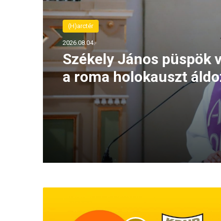
(H)arctér
2026.08.04.
Székely János püspök v
a roma holokauszt áldo
emlékező imaórát
N
ő
t