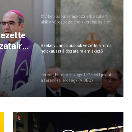
XIV. Leó pápa: Imádkozzunk azokért,
akik a városok zajában keresik az élet
értelmét (VIDEÓ)
ezette
zataira
Székely János püspök vezette a roma
holokauszt áldozataira emlékező
imaórát
Ferenc, Ferenc, ki vagy Te? – Mit jelent
a ferences lelkiség? (VIDEÓ)
T
e
r