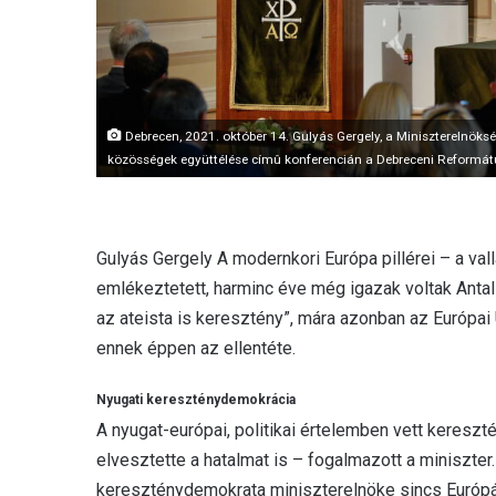
Debrecen, 2021. október 14. Gulyás Gergely, a Miniszterelnöksé
közösségek együttélése címû konferencián a Debreceni Reformát
Gulyás Gergely A modernkori Európa pillérei – a va
emlékeztetett, harminc éve még igazak voltak Antal
az ateista is keresztény”, mára azonban az Európai U
ennek éppen az ellentéte.
Nyugati kereszténydemokrácia
A nyugat-európai, politikai értelemben vett keresz
elvesztette a hatalmat is – fogalmazott a miniszte
kereszténydemokrata miniszterelnöke sincs Európán