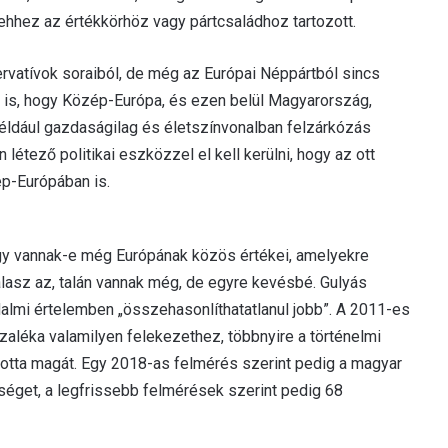
hhez az értékkörhöz vagy pártcsaládhoz tartozott.
rvatívok soraiból, de még az Európai Néppártból sincs
z is, hogy Közép-Európa, és ezen belül Magyarország,
éldául gazdaságilag és életszínvonalban felzárkózás
étező politikai eszközzel el kell kerülni, hogy az ott
ép-Európában is.
hogy vannak-e még Európának közös értékei, amelyekre
álasz az, talán vannak még, de egyre kevésbé. Gulyás
dalmi értelemben „összehasonlíthatatlanul jobb”. A 2011-es
aléka valamilyen felekezethez, többnyire a történelmi
otta magát. Egy 2018-as felmérés szerint pedig a magyar
séget, a legfrissebb felmérések szerint pedig 68