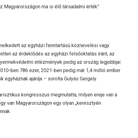
 az Magyarországon ma is élő társadalmi érték”
emelkedett az egyházi fenntartású köznevelési vagy
tlen az érdeklődés az egyházi felsőoktatás iránt, az
yermekvédelmi intézmények pedig az ország legjobbjai
2010-ben 786 ezer, 2021-ben pedig már 1,4 millió ember
k egyháznak ajánlja – sorolta Gulyás Gergely.
arisztikus kongresszus megmutatta, milyen ereje van a
hogy van Magyarországon egy olyan „keresztyén
annak.