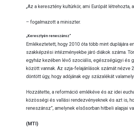
„Az a keresztény kultúrkör, ami Európát létrehozta,
– fogalmazott a miniszter.
„Keresztyén reneszánsz”
Emlékeztetett, hogy 2010 óta több mint duplájára 
szakképzési intézményekbe járó diákok száma. Töre
egyház kezében lévő szociális, egészségügyi és g
között vannak. Az szja-felajánlások számát nézve 
döntött úgy, hogy adójának egy százalékát valamelyi
Hozzátette, a reformáció emlékéve és az idei euch
közösségi és vallási rendezvényeknek és azt is, 
reneszánsz”, amelynek elsősorban hitbeli alapjai v
(MTI)