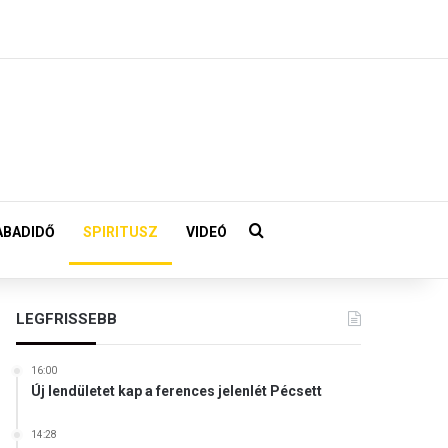
Keresés:
ABADIDŐ
SPIRITUSZ
VIDEÓ
LEGFRISSEBB
16:00
Új lendületet kap a ferences jelenlét Pécsett
14:28