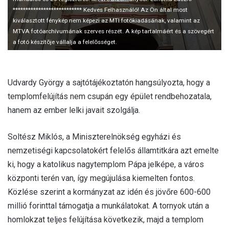
*************************** Kedves Felhasználó! Az Ön által most
kiválasztott fénykép nem képezi az MTI fotókiadásának, valamint az
MTVA fotóarchívumának szerves részét. A kép tartalmáért és a szövegért
a fotó készítõje vállalja a felelõsséget.
Udvardy György a sajtótájékoztatón hangsúlyozta, hogy a
templomfelújítás nem csupán egy épület rendbehozatala,
hanem az ember lelki javait szolgálja.
Soltész Miklós, a Miniszterelnökség egyházi és
nemzetiségi kapcsolatokért felelős államtitkára azt emelte
ki, hogy a katolikus nagytemplom Pápa jelképe, a város
központi terén van, így megújulása kiemelten fontos.
Közlése szerint a kormányzat az idén és jövőre 600-600
millió forinttal támogatja a munkálatokat. A tornyok után a
homlokzat teljes felújítása következik, majd a templom