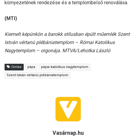
környezetének rendezése és a templombelső renoválása.
(MTI)
Kiemelt képünkön a barokk stílusban épült műemlék Szent
István vértanú plébániatemplom – Római Katolikus
Nagytemplom – orgonája. MTVA/Lehotka László
Címke
pápa
pápai katolikus nagytemplom
Szent István vértanú plébániatemplom
Vasárnap.hu