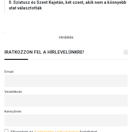
II. Szixtusz és Szent Kajetán, két szent, akik nem a könnyebb
utat választották
.
Hirdetés
IRATKOZZON FEL A HÍRLEVELÜNKRE!
Email
Vezetéknév
Keresztnév
Elfogadom az
Adatkezelési tájékoztatóban
foglaltakat.