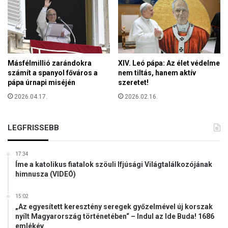
Másfélmillió zarándokra
XIV. Leó pápa: Az élet védelme
számít a spanyol főváros a
nem tiltás, hanem aktív
pápa úrnapi miséjén
szeretet!
2026.04.17.
2026.02.16.
LEGFRISSEBB
17:34
Íme a katolikus fiatalok szöuli Ifjúsági Világtalálkozójának
himnusza (VIDEÓ)
15:02
„Az egyesített keresztény seregek győzelmével új korszak
nyílt Magyarország történetében“ – Indul az Ide Buda! 1686
emlékév