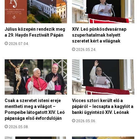
a
e
v
r
a
é
z
s
o
Július közepén rendezik meg
XIV. Leó pünkösdvasárnap
e
t
a 29. Haydn Fesztivált Pápán
szuperhatalmak helyett
k
t
szeretet kért a világnak
e
2026.07.04.
t
2026.05.24.
K
a
r
i
k
ó
K
Csak a szeretet isteni ereje
Vicces sztori került elő a
a
mentheti meg a világot –
pápáról – lecsapta a kagylót a
t
Pompeibe látogatott XIV. Leó
banki ügyintéző XIV. Leónak
a
pápasága első évfordulóján
l
2026.05.06.
2026.05.08.
i
n