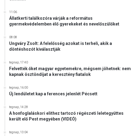
11:06
Állatkerti találkozóra várják a református
gyermekvédelemben élő gyerekeket és nevelőszülőket
08:08
Ungváry Zsolt: A felelősség azokat is terheli, akik a
döntéshozót kiválasztják
tegnap, 17:40
Felvették őket magyar egyetemekre, mégsem jöhetnek: nem
kapnak ösztöndíjat a keresztény fiatalok
tegnap, 16:00
Új lendületet kap a ferences jelenlét Pécsett
tegnap, 14:28
A honfoglaláskori elithez tartozó régészeti leletegyüttes
került elő Pest megyében (VIDEÓ)
tegnap, 13:04