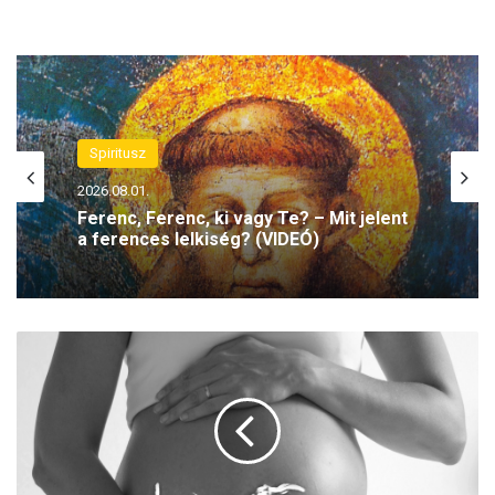
Spiritusz
2026.08.01.
Ferenc, Ferenc, ki vagy Te? – Mit jelent
a ferences lelkiség? (VIDEÓ)
S
a
n
M
a
r
i