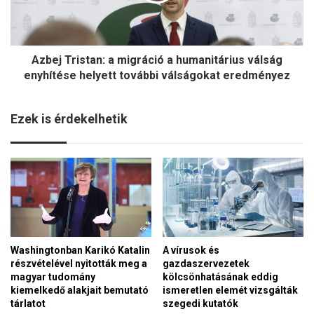
T
l
r
i
i
k
s
u
Azbej Tristan: a migráció a humanitárius válság
t
s
a
enyhítése helyett további válságokat eredményez
n
n
a
:
g
Ezek is érdekelhetik
a
y
m
t
i
e
g
m
r
p
á
l
c
o
i
m
ó
Washingtonban Karikó Katalin
A vírusok és
a
részvételével nyitották meg a
gazdaszervezetek
h
magyar tudomány
kölcsönhatásának eddig
u
kiemelkedő alakjait bemutató
ismeretlen elemét vizsgálták
m
tárlatot
szegedi kutatók
a