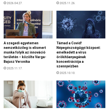
2026.04.27.
2025.11.26.
n
i
t
á
r
i
u
s
A szegedi egyetemen
Támad a Covid!
v
nemzetközileg is elismert
Népegészségügyi központ:
á
munka folyik az innováció
emelkedett a vírus
l
területén – közölte Varga-
örökítőanyagának
s
Bajusz Veronika
koncentrációja a
á
szennyvízben
2025.11.17.
g
2025.10.10.
e
n
y
h
í
t
é