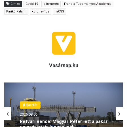
Címke
Covid-19
elismerés
Francia Tudományos Akadémia
Karikó Katalin
koronavírus
mRNS
Vasárnap.hu
(H)arctér
2026.08.06.
Rétvári Bence: Magyar Péter lett a paksi
energiakrízis legnagyobb