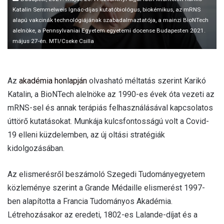
Katalin Semmelweis Ignác-díjas kutatóbiológus, biokémikus, az mRNS
alapú vakcinák technológiájának szabadalmaztatója, a mainzi BioNTech
alelnöke, a Pennsylvaniai Egyetem egyetemi docense Budapesten 2021.
május 27-én. MTI/Cseke Csilla
Az
akadémia honlapján
olvasható méltatás szerint Karikó
Katalin, a BioNTech alelnöke az 1990-es évek óta vezeti az
mRNS-sel és annak terápiás felhasználásával kapcsolatos
úttörő kutatásokat. Munkája kulcsfontosságú volt a Covid-
19 elleni küzdelemben, az új oltási stratégiák
kidolgozásában.
Az elismerésről beszámoló Szegedi Tudományegyetem
közleménye szerint a Grande Médaille elismerést 1997-
ben alapította a Francia Tudományos Akadémia.
Létrehozásakor az eredeti, 1802-es Lalande-díjat és a