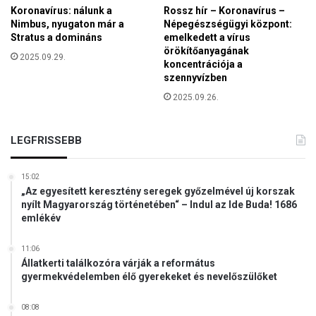
s
Koronavírus: nálunk a
Rossz hír – Koronavírus –
e
Nimbus, nyugaton már a
Népegészségügyi központ:
h
Stratus a domináns
emelkedett a vírus
e
örökítőanyagának
2025.09.29.
koncentrációja a
l
szennyvízben
y
e
2025.09.26.
t
t
t
LEGFRISSEBB
o
v
15:02
á
„Az egyesített keresztény seregek győzelmével új korszak
b
nyílt Magyarország történetében“ – Indul az Ide Buda! 1686
b
emlékév
i
v
11:06
á
Állatkerti találkozóra várják a református
l
gyermekvédelemben élő gyerekeket és nevelőszülőket
s
á
08:08