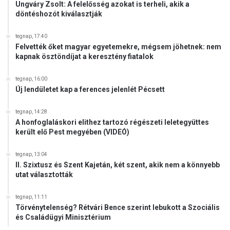
g
Ungváry Zsolt: A felelősség azokat is terheli, akik a
o
döntéshozót kiválasztják
k
a
tegnap, 17:40
t
Felvették őket magyar egyetemekre, mégsem jöhetnek: nem
e
kapnak ösztöndíjat a keresztény fiatalok
r
e
tegnap, 16:00
d
Új lendületet kap a ferences jelenlét Pécsett
m
é
tegnap, 14:28
n
A honfoglaláskori elithez tartozó régészeti leletegyüttes
y
került elő Pest megyében (VIDEÓ)
e
z
tegnap, 13:04
II. Szixtusz és Szent Kajetán, két szent, akik nem a könnyebb
utat választották
tegnap, 11:11
Törvénytelenség? Rétvári Bence szerint lebukott a Szociális
és Családügyi Minisztérium