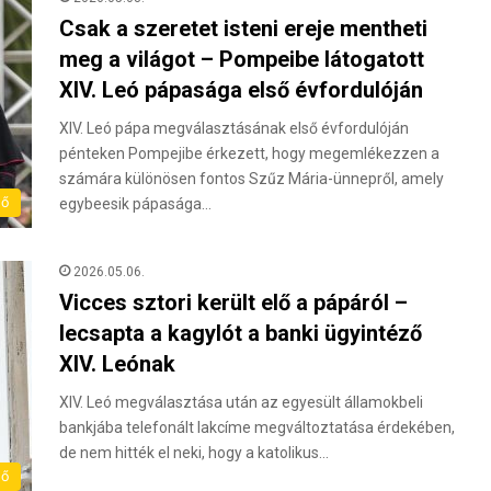
Csak a szeretet isteni ereje mentheti
meg a világot – Pompeibe látogatott
XIV. Leó pápasága első évfordulóján
XIV. Leó pápa megválasztásának első évfordulóján
pénteken Pompejibe érkezett, hogy megemlékezzen a
számára különösen fontos Szűz Mária-ünnepről, amely
lő
egybeesik pápasága…
2026.05.06.
Vicces sztori került elő a pápáról –
lecsapta a kagylót a banki ügyintéző
XIV. Leónak
XIV. Leó megválasztása után az egyesült államokbeli
bankjába telefonált lakcíme megváltoztatása érdekében,
de nem hitték el neki, hogy a katolikus…
lő