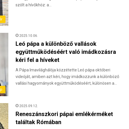
szólt a hívőkhöz: a…
ér
2025.10.06.
Leó pápa a különböző vallások
együttműködéséért való imádkozásra
kéri fel a híveket
A Pápa Imavilághálója közzétette Leó pápa októberi
videóját, amiben azt kéri, hogy imádkozzunk a különböző
vallási hagyományok együttműködéséért, különösen a…
ap
2025.09.12.
Reneszánszkori pápai emlékérméket
találtak Rómában