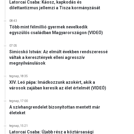
Latorcai Csaba: Káosz, kapkodás és
dilettantizmus jellemzi a Tisza kormányzását
08:43
Több mint félmillió gyermek nevelkedik
egyszülős családban Magyarországon (VIDEÓ)
07:05
Simicskó István: Az elmúlt években rendszeressé
váltak a keresztények elleni agresszív
megnyilvánulások
tegnap, 18:35
XIV. Leó pápa: Imádkozzunk azokért, akik a
városok zajában keresik az élet értelmét (VIDEÓ)
tegnap, 17:00
A szívhangrendelet bizonyítottan mentett már
életeket
tegnap, 15:21
Latorcai Csaba: Újabb rész a köztársasági