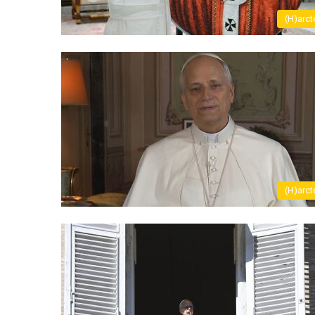
(H)arct
(H)arct