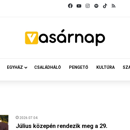
Facebook
YouTube
Instagram
Spotify
TikTok
RSS
EGYHÁZ
CSALÁDHÁLÓ
PENGETŐ
KULTÚRA
SZ
2026.07.04.
Július közepén rendezik meg a 29.