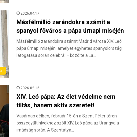
2026.04.17.
Másfélmillió zarándokra számít a
spanyol főváros a pápa úrnapi miséjén
Másfélmillió zarándokra számít Madrid városa XIV. Leó
pápa úrnapi miséjén, amelyet egyhetes spanyolországi
látogatása során celebrál – közölte a La…
ér
2026.02.16.
XIV. Leó pápa: Az élet védelme nem
tiltás, hanem aktív szeretet!
Vasárnap délben, február 15-én a Szent Péter téren
összegyűlt hívekhez szólt XIV. Leó pápa az Úrangyala
imádság során. A Szentatya…