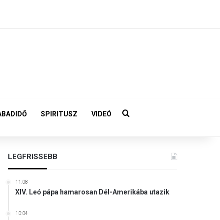
Keresés:
ABADIDŐ
SPIRITUSZ
VIDEÓ
LEGFRISSEBB
11:08
XIV. Leó pápa hamarosan Dél-Amerikába utazik
10:04