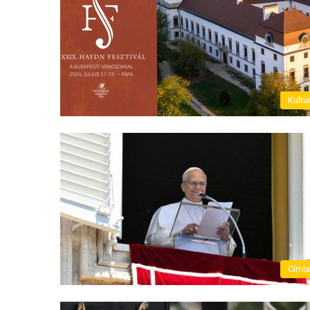
Kultú
Címl