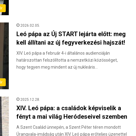
ér
2026.02.05.
Leó pápa az Új START lejárta előtt: meg
kell állítani az új fegyverkezési hajszát!
XIV. Leó pápa a február 4-i általános audienciáján
határozottan felszólította a nemzetközi közösséget,
hogy tegyen meg mindent az új nukleáris…
ér
2025.12.28.
XIV. Leó pápa: a családok képviselik a
fényt a mai világ Heródeseivel szemben
A Szent Család ünnepén, a Szent Péter téren mondott
Úrangyala-imádság után XIV. Leó pápa erőteljes üzenettel