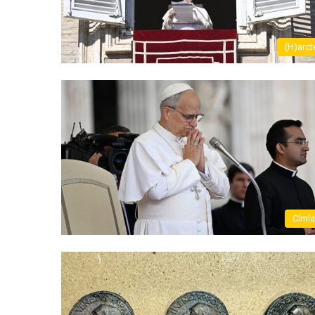
(H)arct
Címl