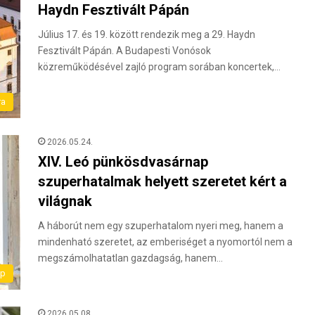
Haydn Fesztivált Pápán
Július 17. és 19. között rendezik meg a 29. Haydn
Fesztivált Pápán. A Budapesti Vonósok
közreműködésével zajló program sorában koncertek,…
ra
2026.05.24.
XIV. Leó pünkösdvasárnap
szuperhatalmak helyett szeretet kért a
világnak
A háborút nem egy szuperhatalom nyeri meg, hanem a
mindenható szeretet, az emberiséget a nyomortól nem a
megszámolhatatlan gazdagság, hanem…
ap
2026.05.08.