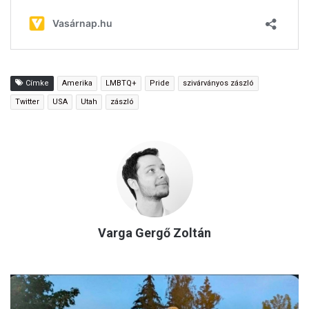
Címke
Amerika
LMBTQ+
Pride
szivárványos zászló
Twitter
USA
Utah
zászló
Varga Gergő Zoltán