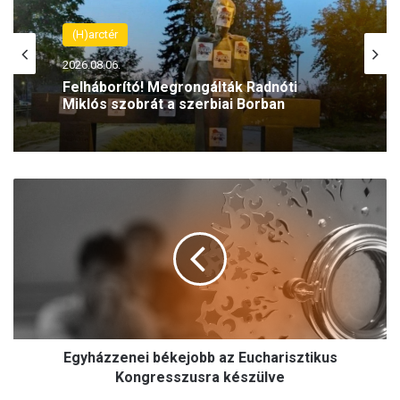
(H)arctér
2026.08.06.
Felháborító! Megrongálták Radnóti
Miklós szobrát a szerbiai Borban
E
g
y
h
á
z
z
e
n
Egyházzenei békejobb az Eucharisztikus
e
i
Kongresszusra készülve
b