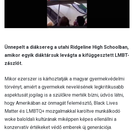
l
Ünnepelt a diáksereg a utahi Ridgeline High Schoolban,
amikor egyik diáktársuk levágta a kifüggesztett LMBT-
zászlót.
Mikor ezerszer is kárhoztatják a magyar gyermekvédelmi
törvényt, amiért a gyermekek nevelésének legkritikusabb
aspektusát jogilag is a szülőkre merték bízni, üdvös látni,
hogy Amerikában az önmagát felemésztő, Black Lives
Matter és LMBTQ+ mozgalmakkal karöltve munkálkodó
woke baloldali kultúrának miképpen képes ellenállni a
konzervatív értékeket védő emberek új generációja.