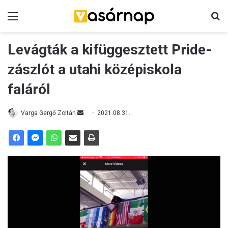
Menü
K
Levágták a kifüggesztett Pride-
zászlót a utahi középiskola
faláról
Varga Gergő Zoltán
S
2021.08.31.
e
n
d
a
n
e
m
a
i