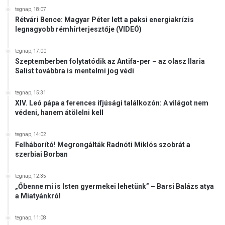
tegnap, 18:07
Rétvári Bence: Magyar Péter lett a paksi energiakrízis
legnagyobb rémhírterjesztője (VIDEÓ)
tegnap, 17:00
Szeptemberben folytatódik az Antifa-per – az olasz Ilaria
Salist továbbra is mentelmi jog védi
tegnap, 15:31
XIV. Leó pápa a ferences ifjúsági találkozón: A világot nem
védeni, hanem átölelni kell
tegnap, 14:02
Felháborító! Megrongálták Radnóti Miklós szobrát a
szerbiai Borban
tegnap, 12:35
„Őbenne mi is Isten gyermekei lehetünk” – Barsi Balázs atya
a Miatyánkról
tegnap, 11:08