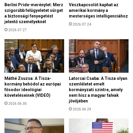
u
Berlini Pride-merénylet: Merz
Vészkapcsolót kaphat az
i
s
szigorúbb felügyeletet sürget
amerikai kormány a
l
K
a biztonsági fenyegetést
mesterséges intelligenciához
k
o
jelentő személyeknél
o
2026.07.24.
n
l
2026.07.27.
g
j
r
á
e
k
s
a
s
t
z
á
u
l
s
Máthé Zsuzsa: A Tisza-
Latorcai Csaba: A Tisza olyan
i
r
kormány behódol az európai
szemléletet emelt
b
a
fősodor ideológiai
kormányzati szintre, amely
o
követeléseinek (VIDEÓ)
nem hisz a magyar falvak
k
k
jövőjében
é
2026.06.30.
”
s
2026.06.29.
z
ü
l