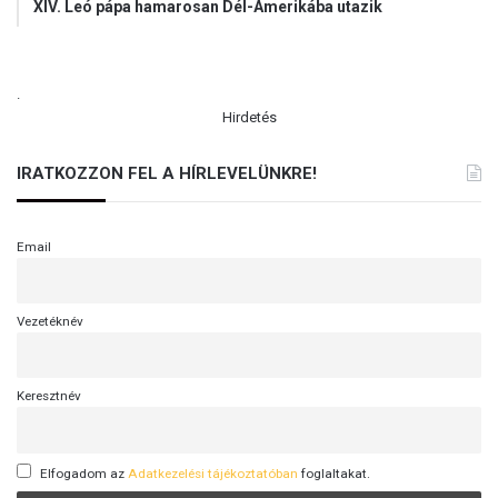
XIV. Leó pápa hamarosan Dél-Amerikába utazik
.
Hirdetés
IRATKOZZON FEL A HÍRLEVELÜNKRE!
Email
Vezetéknév
Keresztnév
Elfogadom az
Adatkezelési tájékoztatóban
foglaltakat.