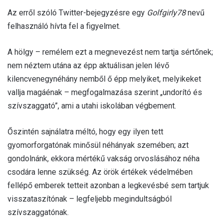
Az erről szóló Twitter-bejegyzésre egy
Golfgirly78
nevű
felhasználó hívta fel a figyelmet.
A hölgy – remélem ezt a megnevezést nem tartja sértőnek;
nem néztem utána az épp aktuálisan jelen lévő
kilencvenegynéhány nemből ő épp melyiket, melyikeket
vallja magáénak – megfogalmazása szerint „undorító és
szívszaggató”, ami a utahi iskolában végbement.
Őszintén sajnálatra méltó, hogy egy ilyen tett
gyomorforgatónak minősül néhányak szemében; azt
gondolnánk, ekkora mértékű vakság orvoslásához néha
csodára lenne szükség. Az örök értékek védelmében
fellépő emberek tetteit azonban a legkevésbé sem tartjuk
visszataszítónak – legfeljebb megindultságból
szívszaggatónak.