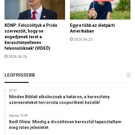
v
e
KDNP: Felszólítjuk a Pride
Egyre több az életpárti
szervezőit, hogy ne
Amerikában
engedjenek teret a
2026.06.25.
keresztényellenes
felvonulóknak! (VIDEÓ)
2026.06.26.
LEGFRISSEBB
07:07
Minden Bibliát elkoboznak a határon, a keresztény
szervezeteket terrorista csoportként kezelik!
tegnap, 19:09
Kedl Olívia: Mindig a dicsőítésen keresztül tapasztaltam
meg Isten jelenlétét