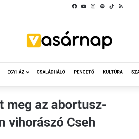
Facebook
YouTube
Instagram
Spotify
TikTok
RSS
EGYHÁZ
CSALÁDHÁLÓ
PENGETŐ
KULTÚRA
SZ
nt meg az abortusz-
n vihorászó Cseh