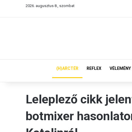
2026. augusztus 8., szombat
(H)ARCTÉR
REFLEX
VÉLEMÉNY
Leleplező cikk jele
botmixer hasonlato