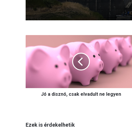
J
ó
a
d
i
s
z
n
ó
Jó a disznó, csak elvadult ne legyen
,
c
s
a
k
Ezek is érdekelhetik
e
l