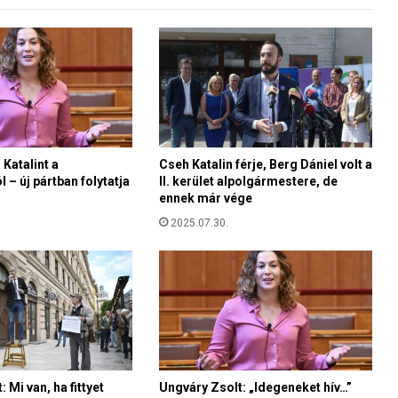
t
é
k
m
i
n
d
e
 Katalint a
Cseh Katalin férje, Berg Dániel volt a
n
 új pártban folytatja
II. kerület alpolgármestere, de
m
ennek már vége
a
g
2025.07.30.
y
a
r
s
z
o
l
i
 Mi van, ha fittyet
Ungváry Zsolt: „Idegeneket hív…”
d