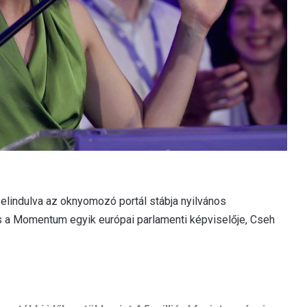
lindulva az oknyomozó portál stábja nyilvános
kus a Momentum egyik európai parlamenti képviselője, Cseh