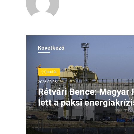
Következő
(H)arctér
2026.08.06.
Rétvári Bence: Magyar 
lett a paksi energiakrízi
legnagyobb rémhírterje
(VIDEÓ)