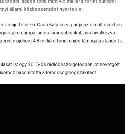
 utóbbi időben több mint 4,5 milliárd forint európai
ntnyi állami közbeszerzést nyertek el.
di, majd felidézi: Cseh Katalin és pártja az elmúlt években
gnak járó európai uniós támogatásokat, arra hivatkozva:
rint majdnem 4,8 milliárd forint uniós támogatás landolt a
ulását is: egy 2015-ös rádióbeszélgetésben jót nevetgélt
xerhez hasonlította a terhességmegszakítást.