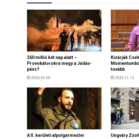
v
a
d
u
l
t
n
e
260 millió két nap alatt –
Kizárják Cseh
l
Provokátorokra megy a Júdás-
Momentumból –
e
pénz?
tovább
g
y
2026.03.30.
2025.11.12.
e
n
A II. kerületi alpolgármester
Ungváry Zsolt: