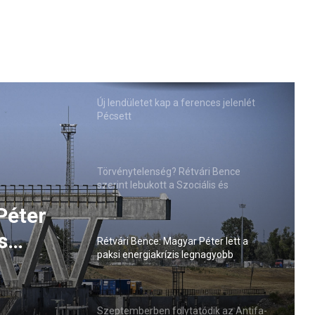
Új lendületet kap a ferences jelenlét
Pécsett
Törvénytelenség? Rétvári Bence
szerint lebukott a Szociális és
Családügyi Minisztérium
Péter
s
Rétvári Bence: Magyar Péter lett a
paksi energiakrízis legnagyobb
sztője
rémhírterjesztője (VIDEÓ)
Szeptemberben folytatódik az Antifa-