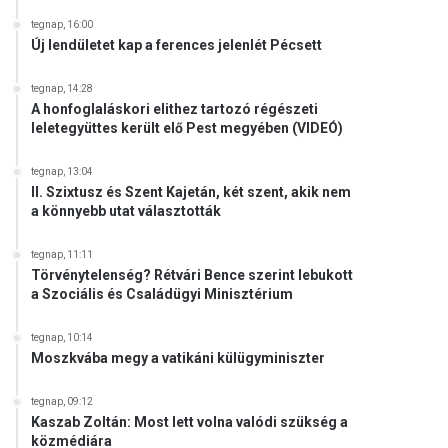
tegnap, 16:00
Új lendületet kap a ferences jelenlét Pécsett
tegnap, 14:28
A honfoglaláskori elithez tartozó régészeti
leletegyüttes került elő Pest megyében (VIDEÓ)
tegnap, 13:04
II. Szixtusz és Szent Kajetán, két szent, akik nem
a könnyebb utat választották
tegnap, 11:11
Törvénytelenség? Rétvári Bence szerint lebukott
a Szociális és Családügyi Minisztérium
tegnap, 10:14
Moszkvába megy a vatikáni külügyminiszter
tegnap, 09:12
Kaszab Zoltán: Most lett volna valódi szükség a
közmédiára