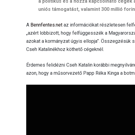
a politikus és a hozzá kapcsolható cégek az
uniós támogatást, valamint 300 millió fori
A
Bennfentes.net
az információkat részletesen felfe
„azért lobbizott, hogy felfüggesszék a Magyarorszá
azokat a kormányzat úgyis ellopja”. Összegzésük sze
Cseh Katalinékhoz köthető cégeknél.
Érdemes felidézni Cseh Katalin korábbi megnyilván
azon, hogy a műsorvezető Papp Réka Kinga a botmi