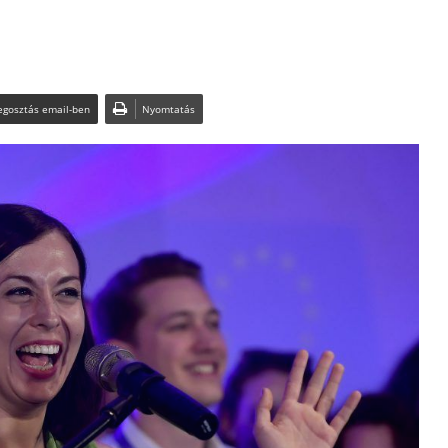
gosztás email-ben
Nyomtatás