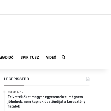
Keresés:
ABADIDŐ
SPIRITUSZ
VIDEÓ
LEGFRISSEBB
tegnap, 17:40
Felvették őket magyar egyetemekre, mégsem
jöhetnek: nem kapnak ösztöndíjat a keresztény
fiatalok