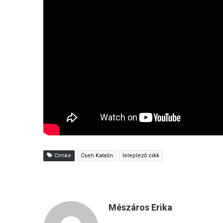
Címke
Cseh Katalin
leleplező cikk
Mészáros Erika