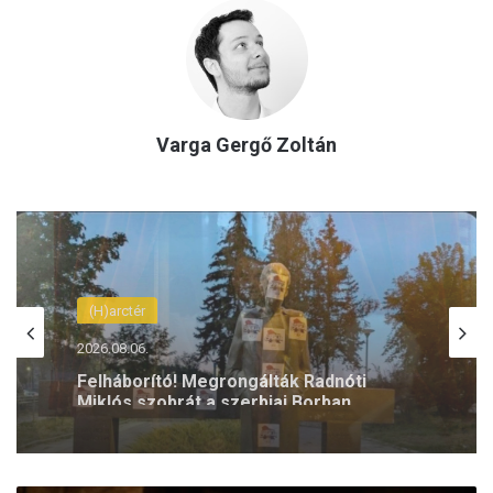
Varga Gergő Zoltán
(H)arctér
2026.08.06.
Latorcai Csaba: Káosz, kapkodás és
dilettantizmus jellemzi a Tisza
kormányzását