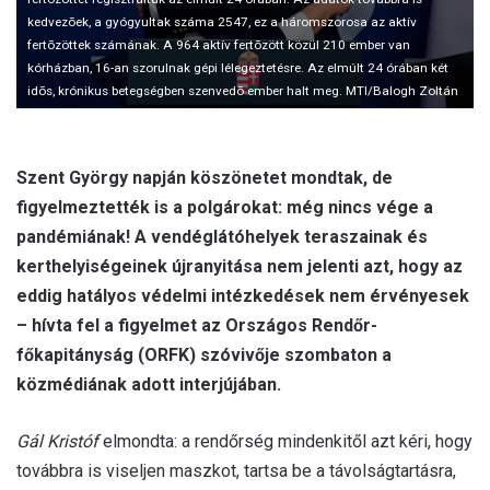
kedvezõek, a gyógyultak száma 2547, ez a háromszorosa az aktív
fertõzöttek számának. A 964 aktív fertõzött közül 210 ember van
kórházban, 16-an szorulnak gépi lélegeztetésre. Az elmúlt 24 órában két
idõs, krónikus betegségben szenvedõ ember halt meg. MTI/Balogh Zoltán
Szent György napján köszönetet mondtak, de
figyelmeztették is a polgárokat: még nincs vége a
pandémiának! A vendéglátóhelyek teraszainak és
kerthelyiségeinek újranyitása nem jelenti azt, hogy az
eddig hatályos védelmi intézkedések nem érvényesek
– hívta fel a figyelmet az Országos Rendőr-
főkapitányság (ORFK) szóvivője szombaton a
közmédiának adott interjújában.
Gál Kristóf
elmondta: a rendőrség mindenkitől azt kéri, hogy
továbbra is viseljen maszkot, tartsa be a távolságtartásra,