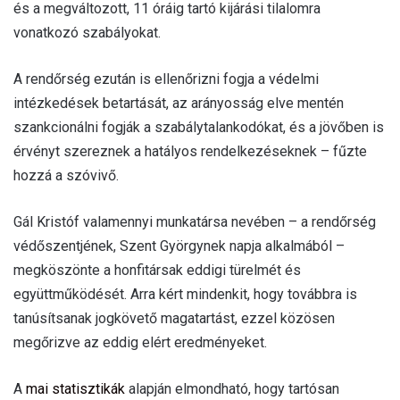
és a megváltozott, 11 óráig tartó kijárási tilalomra
vonatkozó szabályokat.
A rendőrség ezután is ellenőrizni fogja a védelmi
intézkedések betartását, az arányosság elve mentén
szankcionálni fogják a szabálytalankodókat, és a jövőben is
érvényt szereznek a hatályos rendelkezéseknek – fűzte
hozzá a szóvivő.
Gál Kristóf valamennyi munkatársa nevében – a rendőrség
védőszentjének, Szent Györgynek napja alkalmából –
megköszönte a honfitársak eddigi türelmét és
együttműködését. Arra kért mindenkit, hogy továbbra is
tanúsítsanak jogkövető magatartást, ezzel közösen
megőrizve az eddig elért eredményeket.
A
mai statisztikák
alapján elmondható, hogy tartósan