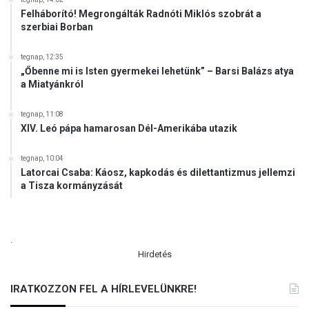
Felháborító! Megrongálták Radnóti Miklós szobrát a
szerbiai Borban
tegnap, 12:35
„Őbenne mi is Isten gyermekei lehetünk” – Barsi Balázs atya
a Miatyánkról
tegnap, 11:08
XIV. Leó pápa hamarosan Dél-Amerikába utazik
tegnap, 10:04
Latorcai Csaba: Káosz, kapkodás és dilettantizmus jellemzi
a Tisza kormányzását
.
Hirdetés
IRATKOZZON FEL A HÍRLEVELÜNKRE!