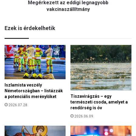
Megérkezett az eddigi legnagyobb
t
a
t
vakcinaszállítmány
n
a
é
z
l
Ezek is érdekelhetik
e
n
d
e
d
k
i
,
g
a
i
h
l
o
e
l
g
s
Iszlamista veszély
n
é
Németországban – listázzák
a
r
Tiszavirágzás – egy
a potenciális merénylőket
g
t
természeti csoda, amelyet a
y
2026.07.28.
rendőrség is óv
i
o
k
2026.06.09.
b
a
b
v
v
a