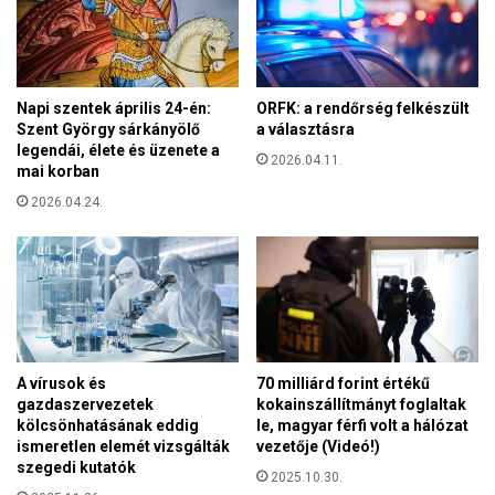
a
l
k
l
c
á
i
s
n
s
Napi szentek április 24-én:
ORFK: a rendőrség felkészült
a
z
Szent György sárkányölő
a választásra
s
legendái, élete és üzenete a
a
2026.04.11.
z
mai korban
b
á
a
2026.04.24.
l
d
l
s
í
á
t
g
m
o
á
t
n
y
A vírusok és
70 milliárd forint értékű
gazdaszervezetek
kokainszállítmányt foglaltak
kölcsönhatásának eddig
le, magyar férfi volt a hálózat
ismeretlen elemét vizsgálták
vezetője (Videó!)
szegedi kutatók
2025.10.30.