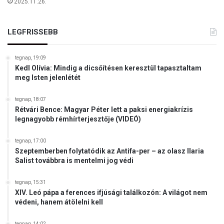
2025.11.26.
LEGFRISSEBB
tegnap, 19:09
Kedl Olívia: Mindig a dicsőítésen keresztül tapasztaltam
meg Isten jelenlétét
tegnap, 18:07
Rétvári Bence: Magyar Péter lett a paksi energiakrízis
legnagyobb rémhírterjesztője (VIDEÓ)
tegnap, 17:00
Szeptemberben folytatódik az Antifa-per – az olasz Ilaria
Salist továbbra is mentelmi jog védi
tegnap, 15:31
XIV. Leó pápa a ferences ifjúsági találkozón: A világot nem
védeni, hanem átölelni kell
tegnap, 14:02