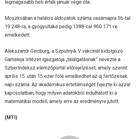
legmagasabb heti érték január vége óta.
Moszkvában a halálos áldozatok száma vasárnapra 56-tal
19 248-ra, a gyógyultaké pedig 1388-cal 960 171-re
emelkedett.
Alekszandr Gincburg, a Szputnyik V vakcinát kidolgozó
Gamaleja Intézet igazgatója „találgatásnak” nevezte a
SzberIndeksz elemzőportál előrejelzését, amely szerint
április 15. után 15 ezer fölé emelkedhet az új fertőzések
napi száma. Az akadémikus értetlenségét fejezte ki azzal
kapcsolatban, hogy milyen adatokból indulhatott ki a
matematikai modell, amely erre az eredményre jutott.
(MTI)