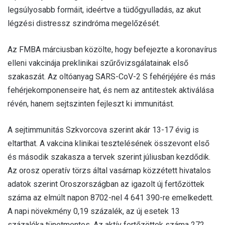
legsúlyosabb formáit, ideértve a tüdőgyulladás, az akut
légzési distressz szindróma megelőzését.
Az FMBA márciusban közölte, hogy befejezte a koronavírus
elleni vakcinája preklinikai szűrővizsgálatainak első
szakaszát. Az oltóanyag SARS-CoV-2 S fehérjéjére és más
fehérjekomponenseire hat, és nem az antitestek aktiválása
révén, hanem sejtszinten fejleszt ki immunitást.
A sejtimmunitás Szkvorcova szerint akár 13-17 évig is
eltarthat. A vakcina klinikai tesztelésének összevont első
és második szakasza a tervek szerint júliusban kezdődik.
Az orosz operatív törzs által vasárnap közzétett hivatalos
adatok szerint Oroszországban az igazolt új fertőzöttek
száma az elmúlt napon 8702-nel 4 641 390-re emelkedett.
A napi növekmény 0,19 százalék, az új esetek 13
százaléka tünetmentes. Az aktív fertőzöttek száma 272