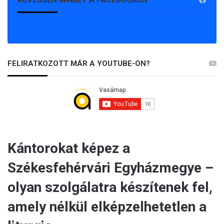
a
V
a
s
á
r
FELIRATKOZOTT MÁR A YOUTUBE-ON?
n
a
p
n
a
k