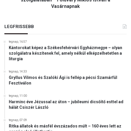
r
p
Vasárnapnak
á
o
p
z
LEGFRISSEBB
e
n
e
tegnap, 16:57
Kántorokat képez a Székesfehérvári Egyházmegye – olyan
s
szolgálatra készítenek fel, amely nélkül elképzelhetetlen a
e
liturgia
m
a
tegnap, 14:33
l
Gryllus Vilmos és Szalóki Ági is fellép a pécsi Szamárfül
k
Fesztiválon
a
l
tegnap, 11:00
m
Harminc éve Jézussal az úton – jubileumi dicsőítő esttel ad
a
hálát Csiszér László
t
l
tegnap, 07:09
a
Ritka állatok és másfél évszázados múlt – 160 éves lett az
n