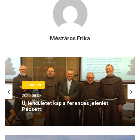
Mészáros Erika
(H)arctér
2026.08.07.
Új lendületet kap a ferences jelenlét
Pécsett
E