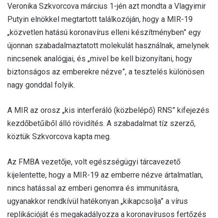
Veronika Szkvorcova március 1-jén azt mondta a Vlagyimir
Putyin elnökkel megtartott találkozóján, hogy a MIR-19
„közvetlen hatású koronavírus elleni készítményben” egy
újonnan szabadalmaztatott molekulát használnak, amelynek
nincsenek analógjai, és „mivel be kell bizonyítani, hogy
biztonságos az emberekre nézve”, a tesztelés különösen
nagy gonddal folyik.
A MIR az orosz „kis interferáló (közbelépő) RNS” kifejezés
kezdőbetűiből álló rövidítés. A szabadalmat tíz szerző,
köztük Szkvorcova kapta meg.
Az FMBA vezetője, volt egészségügyi tárcavezető
kijelentette, hogy a MIR-19 az emberre nézve ártalmatlan,
nincs hatással az emberi genomra és immunitásra,
ugyanakkor rendkívül hatékonyan „kikapcsolja” a vírus
replikációját és megakadályozza a koronavírusos fertőzés