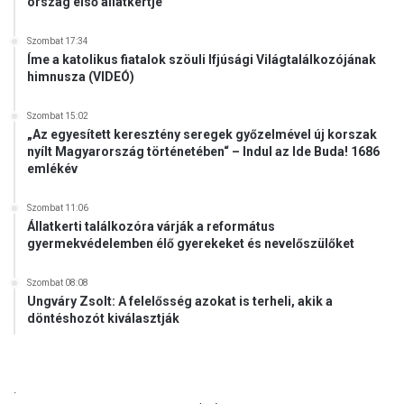
ország első állatkertje
a
l
Szombat 17:34
i
Íme a katolikus fiatalok szöuli Ifjúsági Világtalálkozójának
t
himnusza (VIDEÓ)
u
r
Szombat 15:02
g
„Az egyesített keresztény seregek győzelmével új korszak
i
nyílt Magyarország történetében“ – Indul az Ide Buda! 1686
a
emlékév
s
z
Szombat 11:06
o
Állatkerti találkozóra várják a református
l
gyermekvédelemben élő gyerekeket és nevelőszülőket
g
á
Szombat 08:08
l
Ungváry Zsolt: A felelősség azokat is terheli, akik a
a
döntéshozót kiválasztják
t
á
b
a
.