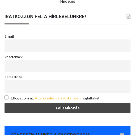
n
Hirdetés
–
F
IRATKOZZON FEL A HÍRLEVELÜNKRE!
ö
l
d
Email
v
á
r
Vezetéknév
y
M
i
Keresztnév
k
l
ó
s
Elfogadom az
Adatkezelési tájékoztatóban
foglaltakat.
I
s
t
v
á
n
KÖVESSEN MINKET A FACEBOOKON