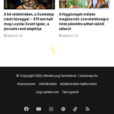
© Copyright 2026, Minden jog fenntartva! |
Vasárnap.hu
Impresszum
Hírbeküldés
Adatkezelési tájékoztató
Jogi nyilatkozat
Támogatók
Facebook
YouTube
Instagram
Spotify
TikTok
RSS