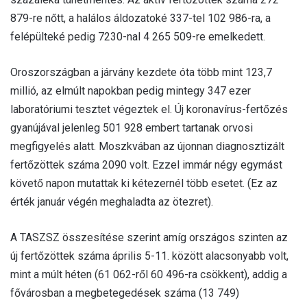
879-re nőtt, a halálos áldozatoké 337-tel 102 986-ra, a
felépülteké pedig 7230-nal 4 265 509-re emelkedett.
Oroszországban a járvány kezdete óta több mint 123,7
millió, az elmúlt napokban pedig mintegy 347 ezer
laboratóriumi tesztet végeztek el. Új koronavírus-fertőzés
gyanújával jelenleg 501 928 embert tartanak orvosi
megfigyelés alatt. Moszkvában az újonnan diagnosztizált
fertőzöttek száma 2090 volt. Ezzel immár négy egymást
követő napon mutattak ki kétezernél több esetet. (Ez az
érték január végén meghaladta az ötezret).
A TASZSZ összesítése szerint amíg országos szinten az
új fertőzöttek száma április 5-11. között alacsonyabb volt,
mint a múlt héten (61 062-ről 60 496-ra csökkent), addig a
fővárosban a megbetegedések száma (13 749)