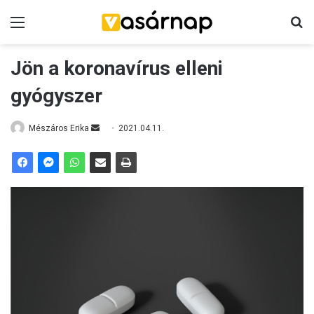
Menü
K
Jön a koronavírus elleni
gyógyszer
Mészáros Erika
S
2021.04.11.
e
n
d
a
n
e
m
a
i
l