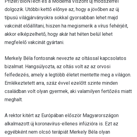
Pfizer/BioNTech és a Moderna viszont új módszerrel
dolgozik. Utóbbi kettő előnye az, hogy a jövőben az új
típusú világjárványokra sokkal gyorsabban lehet majd
vakcinát előállítani, hiszen ha megismerik a vírus fehérjéit,
akkor elképzelhető, hogy akár hat héten belül lehet
megfelelő vakcinát gyártani.
Merkely Béla fontosnak nevezte az oltással kapcsolatos
bizalmat. Hangsúlyozta, az oltás volt az az orvosi
felfedezés, amely a legtöbb életet mentette meg a világon.
Emlékeztetett arra, száz évvel ezelőtt szinte minden
családban volt olyan gyermek, aki valamilyen fertőzés miatt
meghalt.
A rektor kitért az Európában először Magyarországon
alkalmazott új koronavírus-ellenes infúzióra is. Ezt az
egyébként nem olcsó terápiát Merkely Béla olyan