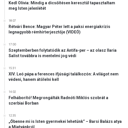
Kedl Olívia: Mindig a dicsőítésen keresztül tapasztaltam
meg Isten jelenlétét
18:07
Rétvári Bence: Magyar Péter lett a paksi energiakrízis
legnagyobb rémhírterjesztője (VIDEÓ)
17:00
Szeptemberben folytatódik az Antifa-per – az olasz Ilaria
Salist továbbra is mentelmi jog védi
15:31
XIV. Leó pápa a ferences ifjúsági találkozón: A világot nem
védeni, hanem átölelni kell
14:02
Felháborító! Megrongálták Radnóti Miklós szobrát a
szerbiai Borban
12:35
„Őbenne mi is Isten gyermekei lehetünk” – Barsi Balázs atya
a Miatyánkról