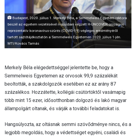
l
Budapest, 2020. július 1. Merkely Béla, a Semmelweis Egyetem rektora
beszél az egyetem vezetésével májusban végzett H-UNCOVER országos
reprezentatív koronavírus-szûrés (COVID-19) végleges eredményérõl
tartott sajtótájékoztatón a Semmelweis Egyetemen 2020. július 1-jén.
MTI/Kovács Tamás
Merkely Béla elégedettséggel jelentette be, hogy a
Semmelweis Egyetemen az orvosok 99,9 százalékát
beoltották, a szakdolgozók esetében ez az arány 87
százalékos. Hozzátette, kollégái csütörtöktől vasárnapig
több mint 15 ezer, idősotthonban dolgozó és lakó magyar
állampolgárt oltanak, és várják a további feladatokat is.
Hangsúlyozta, az oltásnak semmi szövődménye nincs, és a
legjobb megoldás, hogy a védettséget egyéni, családi és