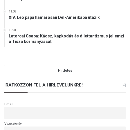
11:08
XIV. Leó pápa hamarosan Dél-Amerikába utazik
10:04
Latorcai Csaba: Káosz, kapkodás és dilettantizmus jellemzi
a Tisza kormányzását
.
Hirdetés
IRATKOZZON FEL A HÍRLEVELÜNKRE!
Email
Vezetéknév