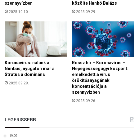
t
szennyvízben
közölte Hankó Balázs
a
e
t
2025.10.10.
2025.09.29.
k
i
s
z
z
á
á
c
m
i
a
ó
Koronavírus: nálunk a
Rossz hír – Koronavírus –
Nimbus, nyugaton már a
Népegészségügyi központ:
Stratus a domináns
emelkedett a vírus
örökítőanyagának
2025.09.29.
koncentrációja a
szennyvízben
2025.09.26.
LEGFRISSEBB
19:09