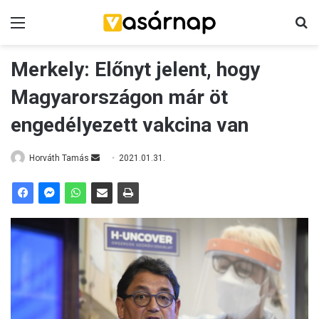
Menü
K
Merkely: Előnyt jelent, hogy
Magyarországon már öt
engedélyezett vakcina van
Horváth Tamás
S
2021.01.31.
e
n
d
a
n
e
m
a
i