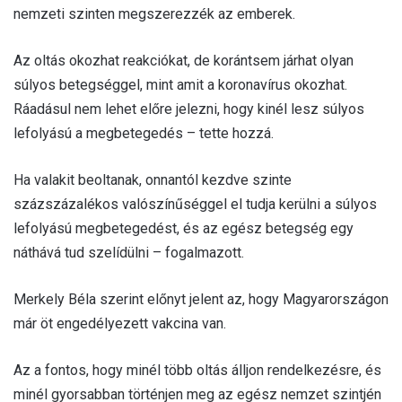
nemzeti szinten megszerezzék az emberek.
Az oltás okozhat reakciókat, de korántsem járhat olyan
súlyos betegséggel, mint amit a koronavírus okozhat.
Ráadásul nem lehet előre jelezni, hogy kinél lesz súlyos
lefolyású a megbetegedés – tette hozzá.
Ha valakit beoltanak, onnantól kezdve szinte
százszázalékos valószínűséggel el tudja kerülni a súlyos
lefolyású megbetegedést, és az egész betegség egy
náthává tud szelídülni – fogalmazott.
Merkely Béla szerint előnyt jelent az, hogy Magyarországon
már öt engedélyezett vakcina van.
Az a fontos, hogy minél több oltás álljon rendelkezésre, és
minél gyorsabban történjen meg az egész nemzet szintjén