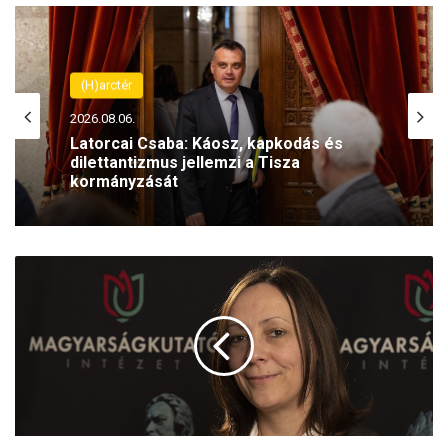
(H)arctér
2026.08.06.
Latorcai Csaba: Káosz, kapkodás és
dilettantizmus jellemzi a Tisza
kormányzását
A
M
a
g
y
a
r
o
r