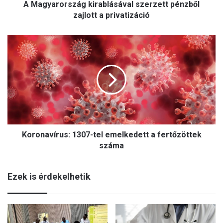
A Magyarország kirablásával szerzett pénzből
s
z
zajlott a privatizáció
á
g
K
k
o
i
r
r
o
a
n
b
a
l
v
á
í
s
r
á
Koronavírus: 1307-tel emelkedett a fertőzöttek
u
v
s
száma
a
:
l
1
s
Ezek is érdekelhetik
3
z
0
e
7
r
-
z
t