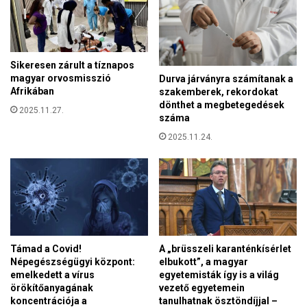
e
e
t
l
t
e
p
m
é
Sikeresen zárult a tíznapos
e
n
magyar orvosmisszió
Durva járványra számítanak a
l
z
Afrikában
szakemberek, rekordokat
k
b
dönthet a megbetegedések
e
2025.11.27.
ő
száma
d
l
e
2025.11.24.
z
t
a
t
j
a
l
f
o
e
t
r
t
t
a
Támad a Covid!
A „brüsszeli karanténkísérlet
ő
p
Népegészségügyi központ:
elbukott”, a magyar
z
r
emelkedett a vírus
egyetemisták így is a világ
ö
örökítőanyagának
vezető egyetemein
i
t
koncentrációja a
tanulhatnak ösztöndíjjal –
v