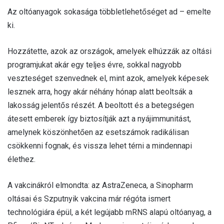
Az oltóanyagok sokasága többletlehetőséget ad – emelte
ki.
Hozzátette, azok az országok, amelyek elhúzzák az oltási
programjukat akár egy teljes évre, sokkal nagyobb
veszteséget szenvednek el, mint azok, amelyek képesek
lesznek arra, hogy akár néhány hónap alatt beoltsák a
lakosság jelentős részét. A beoltott és a betegségen
átesett emberek így biztosítják azt a nyájimmunitást,
amelynek köszönhetően az esetszámok radikálisan
csökkenni fognak, és vissza lehet térni a mindennapi
élethez.
A vakcinákról elmondta: az AstraZeneca, a Sinopharm
oltásai és Szputnyik vakcina már régóta ismert
technológiára épül, a két legújabb mRNS alapú oltóanyag, a