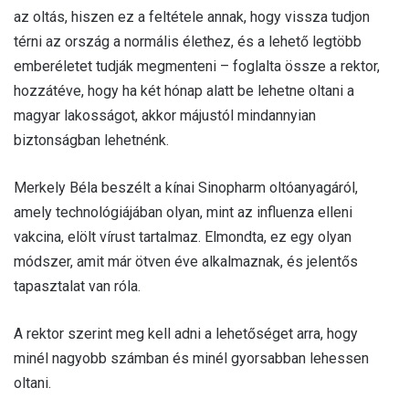
az oltás, hiszen ez a feltétele annak, hogy vissza tudjon
térni az ország a normális élethez, és a lehető legtöbb
emberéletet tudják megmenteni – foglalta össze a rektor,
hozzátéve, hogy ha két hónap alatt be lehetne oltani a
magyar lakosságot, akkor májustól mindannyian
biztonságban lehetnénk.
Merkely Béla beszélt a kínai Sinopharm oltóanyagáról,
amely technológiájában olyan, mint az influenza elleni
vakcina, elölt vírust tartalmaz. Elmondta, ez egy olyan
módszer, amit már ötven éve alkalmaznak, és jelentős
tapasztalat van róla.
A rektor szerint meg kell adni a lehetőséget arra, hogy
minél nagyobb számban és minél gyorsabban lehessen
oltani.