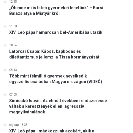
12:35
„Őbenne mi is Isten gyermekei lehetünk” – Barsi
Balázs atya a Miatyánkról
11:08
XIV. Leó pápa hamarosan Dél-Amerikába utazik
10:04
Latorcai Csaba: Káosz, kapkodás és
dilettantizmus jellemzi a Tisza kormányzását
08:43
Több mint félmillió gyermek nevelkedik
egyszülős családban Magyarországon (VIDEÓ)
07:05
Simicskó István: Az elmúlt években rendszeressé
váltak a keresztények elleni agresszív
megnyilvánulások
tegnap, 18:35
XIV. Leó pápa: Imádkozzunk azokért, akik a