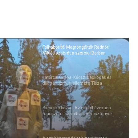
Felháborító! Megrongálták Radnóti
Miklós szobrát a szerbiai Borban
Latorcai Csaba: Káosz, kapkodás és
dilettantizmus jellemzi a Tisza
kormányzását
ták
 a
Simicskó István: Az elmúlt években
rendszeressé váltak a keresztények
elleni agresszív megnyilvánulások