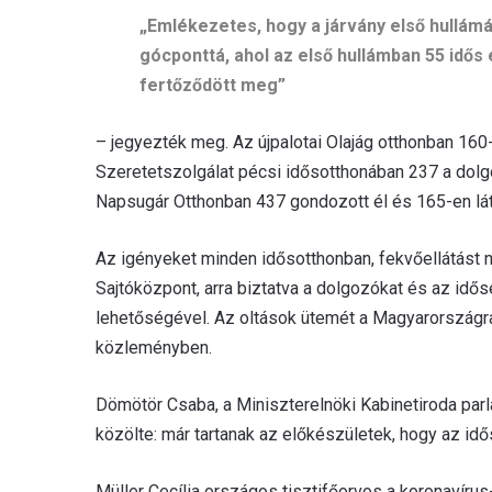
„Emlékezetes, hogy a járvány első hullámá
gócponttá, ahol az első hullámban 55 idő
fertőződött meg”
– jegyezték meg. Az újpalotai Olajág otthonban 16
Szeretetszolgálat pécsi idősotthonában 237 a dolg
Napsugár Otthonban 437 gondozott él és 165-en látj
Az igényeket minden idősotthonban, fekvőellátást n
Sajtóközpont, arra biztatva a dolgozókat és az idős
lehetőségével. Az oltások ütemét a Magyarországra
közleményben.
Dömötör Csaba, a Miniszterelnöki Kabinetiroda parl
közölte: már tartanak az előkészületek, hogy az i
Müller Cecília országos tisztifőorvos a koronavírus