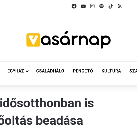
Facebook
YouTube
Instagram
Spotify
TikTok
RSS
EGYHÁZ
CSALÁDHÁLÓ
PENGETŐ
KULTÚRA
SZ
idősotthonban is
őoltás beadása