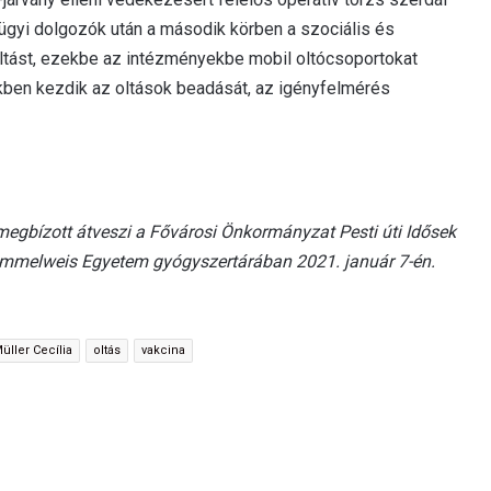
ügyi dolgozók után a második körben a szociális és
ltást, ezekbe az intézményekbe mobil oltócsoportokat
kben kezdik az oltások beadását, az igényfelmérés
egbízott átveszi a Fővárosi Önkormányzat Pesti úti Idősek
emmelweis Egyetem gyógyszertárában 2021. január 7-én.
üller Cecília
oltás
vakcina