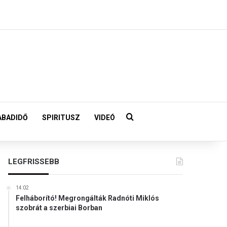
Keresés:
ABADIDŐ
SPIRITUSZ
VIDEÓ
LEGFRISSEBB
14:02
Felháborító! Megrongálták Radnóti Miklós
szobrát a szerbiai Borban