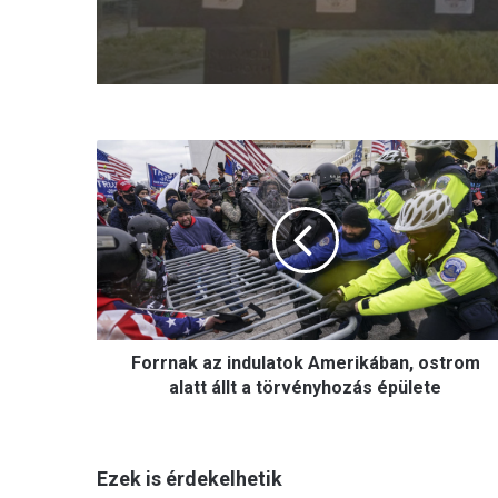
F
o
r
r
n
a
k
a
z
Forrnak az indulatok Amerikában, ostrom
i
n
alatt állt a törvényhozás épülete
d
u
l
Ezek is érdekelhetik
a