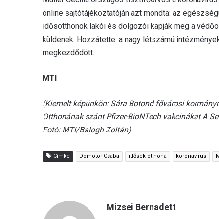
online sajtótájékoztatóján azt mondta: az egészség
idősotthonok lakói és dolgozói kapják meg a védőo
küldenek. Hozzátette: a nagy létszámú intézménye
megkezdődött.
MTI
(Kiemelt képünkön: Sára Botond fővárosi kormánym
Otthonának szánt Pfizer-BioNTech vakcinákat A S
Fotó: MTI/Balogh Zoltán)
Címke
Dömötör Csaba
idősek otthona
koronavírus
M
Mizsei Bernadett