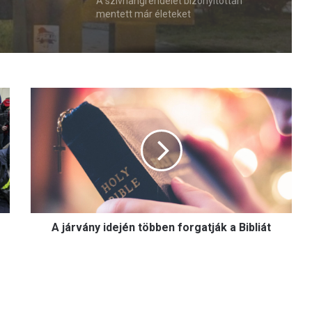
A szívhangrendelet bizonyítottan
mentett már életeket
A
j
á
r
v
á
n
y
i
A járvány idején többen forgatják a Bibliát
d
e
j
é
n
t