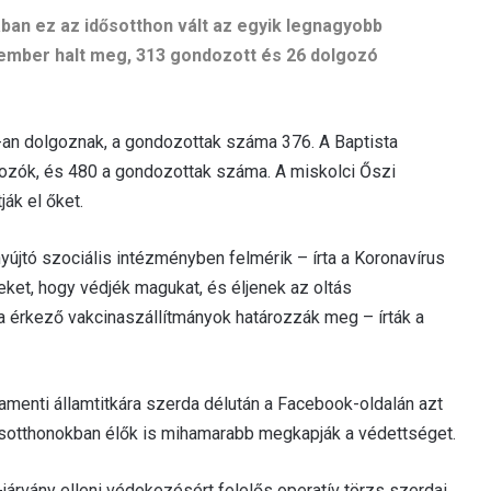
ban ez az idősotthon vált az egyik legnagyobb
s ember halt meg, 313 gondozott és 26 dolgozó
0-an dolgoznak, a gondozottak száma 376. A Baptista
ozók, és 480 a gondozottak száma. A miskolci Őszi
ák el őket.
yújtó szociális intézményben felmérik – írta a Koronavírus
eket, hogy védjék magukat, és éljenek az oltás
 érkező vakcinaszállítmányok határozzák meg – írták a
amenti államtitkára szerda délután a Facebook-oldalán azt
dősotthonokban élők is mihamarabb megkapják a védettséget.
-járvány elleni védekezésért felelős operatív törzs szerdai