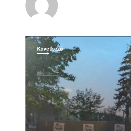
Következő
(H)arctér
2026.08.06.
Felháborító! Megrongál
Radnóti Miklós szobrát
szerbiai Borban