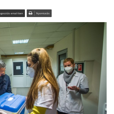
gosztás email-ben
Nyomtatás