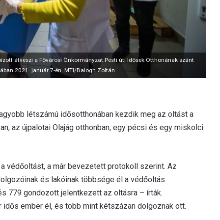
zott átveszi a Fõvárosi Önkormányzat Pesti úti Idõsek Otthonának szánt
ában 2021. január 7-én. MTI/Balogh Zoltán
gnagyobb létszámú idősotthonában kezdik meg az oltást a
an, az újpalotai Olajág otthonban, egy pécsi és egy miskolci
 védőoltást, a már bevezetett protokoll szerint. Az
olgozóinak és lakóinak többsége él a védőoltás
779 gondozott jelentkezett az oltásra – írták.
r idős ember él, és több mint kétszázan dolgoznak ott.