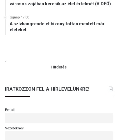
városok zajában keresik az élet értelmét (VIDEÓ)
tegnap, 17:00
A szívhangrendelet bizonyítottan mentett már
életeket
.
Hirdetés
IRATKOZZON FEL A HÍRLEVELÜNKRE!
Email
Vezetéknév