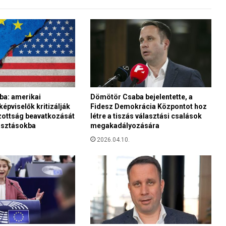
ö
b
b
e
n
f
o
r
g
a: amerikai
Dömötör Csaba bejelentette, a
a
képviselők kritizálják
Fidesz Demokrácia Központot hoz
t
izottság beavatkozását
létre a tiszás választási csalások
j
asztásokba
megakadályozására
á
k
2026.04.10.
a
B
i
b
l
i
á
t