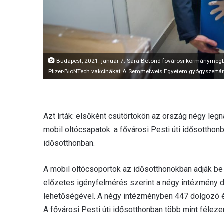
Budapest, 2021. január 7. Sára Botond fõvárosi kormánymegbí
Pfizer-BioNTech vakcinákat A Semmelweis Egyetem gyógyszertár
Azt írták: elsőként csütörtökön az ország négy le
mobil oltócsapatok: a fővárosi Pesti úti idősotthonb
idősotthonban.
A mobil oltócsoportok az idősotthonokban adják be a
előzetes igényfelmérés szerint a négy intézmény d
lehetőségével. A négy intézményben 447 dolgozó és 
A fővárosi Pesti úti idősotthonban több mint féleze