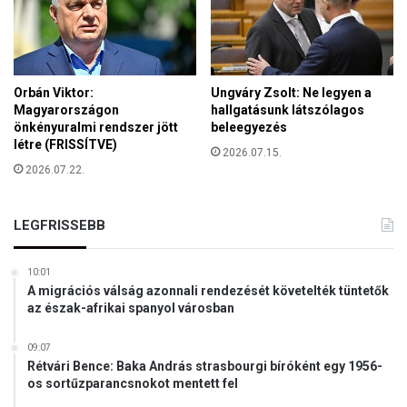
v
e
z
H
á
Orbán Viktor:
Ungváry Zsolt: Ne legyen a
r
Magyarországon
hallgatásunk látszólagos
o
önkényuralmi rendszer jött
beleegyezés
m
létre (FRISSÍTVE)
2026.07.15.
s
2026.07.22.
z
é
k
LEGFRISSEBB
e
n
10:01
A migrációs válság azonnali rendezését követelték tüntetők
az észak-afrikai spanyol városban
09:07
Rétvári Bence: Baka András strasbourgi bíróként egy 1956-
os sortűzparancsnokot mentett fel