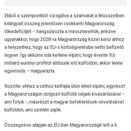
Ebből a szempontból vizsgálva a számokat a Brüsszelben
kitárgyalt összeg jelentősen csökkenti Magyarország
tőkedeficitjét – hangsúlyozta a miniszterelnök, jelezve
ugyanakkor, hogy 2028-ra Magyarország közel kerül ahhoz
a helyzethez, hogy az EU-s költségvetésbe nettó befizető
legyen. Így akkorra oda kellene eljutni, hogy évente 9,6
milliárd eurónyi profitot állítsunk elő külföldön, akkor lenne
egyensúly – magyarázta.
Közölte: ehhez a célhoz kétfajta úton lehet eljutni, egyrészt
a Magyarországon dolgozó külföldi cégek kivásárlásával –
ami folyik -, másrészt a magyar befektetések növelésével
külföldön, ami szintén zajlik.
Összegzése alapján az EU-ban Magyarországé lett a 6.