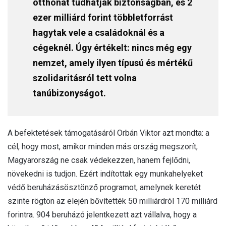
otthonát tudhatják biztonságban, és 2
ezer milliárd forint többletforrást
hagytak vele a családoknál és a
cégeknél. Úgy értékelt: nincs még egy
nemzet, amely ilyen típusú és mértékű
szolidaritásról tett volna
tanúbizonyságot.
A befektetések támogatásáról Orbán Viktor azt mondta: a
cél, hogy most, amikor minden más ország megszorít,
Magyarország ne csak védekezzen, hanem fejlődni,
növekedni is tudjon. Ezért indítottak egy munkahelyeket
védő beruházásösztönző programot, amelynek keretét
szinte rögtön az elején bővítették 50 milliárdról 170 milliárd
forintra. 904 beruházó jelentkezett azt vállalva, hogy a