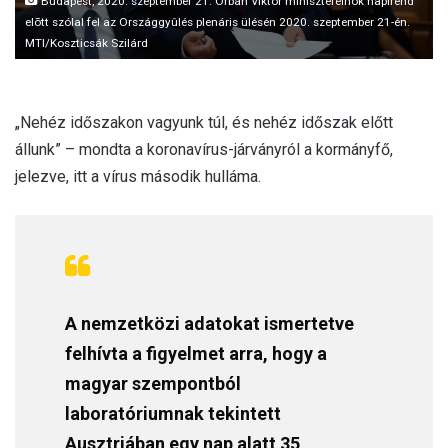
Budapest, 2020. szeptember 21. Orbán Viktor miniszterelnök napirend
elõtt szólal fel az Országgyûlés plenáris ülésén 2020. szeptember 21-én.
MTI/Koszticsák Szilárd
„Nehéz időszakon vagyunk túl, és nehéz időszak előtt
állunk” – mondta a koronavírus-járványról a kormányfő,
jelezve, itt a vírus második hulláma.
A nemzetközi adatokat ismertetve
felhívta a figyelmet arra, hogy a
magyar szempontból
laboratóriumnak tekintett
Ausztriában egy nap alatt 35