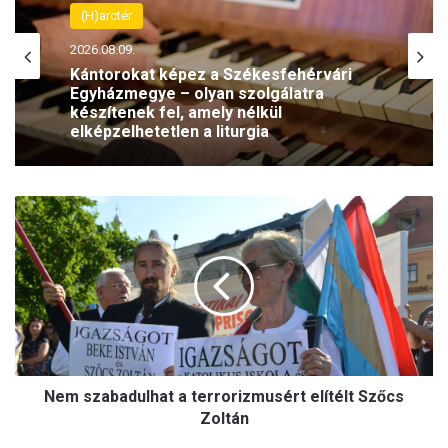
(H)arctér
2026.08.09.
Kántorokat képez a Székesfehérvári
Egyházmegye – olyan szolgálatra
készítenek fel, amely nélkül
elképzelhetetlen a liturgia
N
e
m
s
z
a
b
a
d
Nem szabadulhat a terrorizmusért elítélt Szőcs
u
l
Zoltán
h