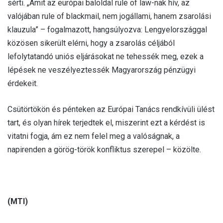
sérti. „Amit az európai baloldal rule of law-nak hív, az
valójában rule of blackmail, nem jogállami, hanem zsarolási
klauzula” – fogalmazott, hangsúlyozva: Lengyelországgal
közösen sikerült elérni, hogy a zsarolás céljából
lefolytatandó uniós eljárásokat ne tehessék meg, ezek a
lépések ne veszélyeztessék Magyarország pénzügyi
érdekeit.
Csütörtökön és pénteken az Európai Tanács rendkívüli ülést
tart, és olyan hírek terjedtek el, miszerint ezt a kérdést is
vitatni fogja, ám ez nem felel meg a valóságnak, a
napirenden a görög-török konfliktus szerepel – közölte.
(MTI)