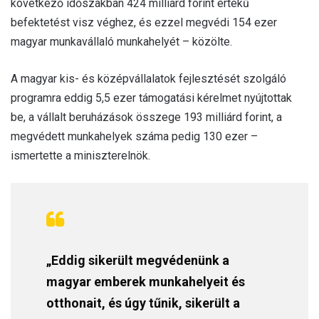
következő időszakban 424 milliárd forint értékű
befektetést visz véghez, és ezzel megvédi 154 ezer
magyar munkavállaló munkahelyét – közölte.
A magyar kis- és középvállalatok fejlesztését szolgáló
programra eddig 5,5 ezer támogatási kérelmet nyújtottak
be, a vállalt beruházások összege 193 milliárd forint, a
megvédett munkahelyek száma pedig 130 ezer –
ismertette a miniszterelnök.
„Eddig sikerült megvédenünk a
magyar emberek munkahelyeit és
otthonait, és úgy tűnik, sikerült a