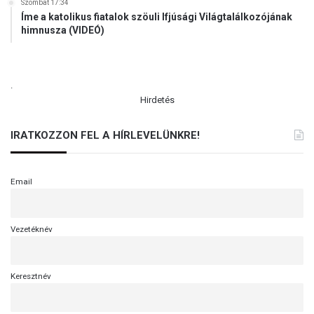
Szombat 17:34
Íme a katolikus fiatalok szöuli Ifjúsági Világtalálkozójának
himnusza (VIDEÓ)
.
Hirdetés
IRATKOZZON FEL A HÍRLEVELÜNKRE!
Email
Vezetéknév
Keresztnév