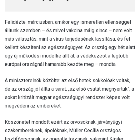
Felidézte: márciusban, amikor egy ismeretlen ellenséggel
álltunk szemben – és mivel vakcina máig sincs – nem volt
más választás, mint a vírus terjedésének lassítása, és fel
kellett készíteni az egészségügyet. Az ország egy hét alatt
egy új működési modellre állt át, a védekezést a legtöbb
európai országnál hamarabb kezdte meg – mondta.
A miniszterelnök közölte: az első hetek sokkolóak voltak,
de az ország jól állta a sarat, „az első csatát megnyertük”, a
sokat kritizált magyar egészségügyi rendszer képes volt
megvédeni az embereket.
Köszönetet mondott ezért az orvosoknak, járványügyi
szakembereknek, ápolóknak, Müller Cecília országos
tisztifőorvosnak, az operatív törzsnek, valamint Kásler