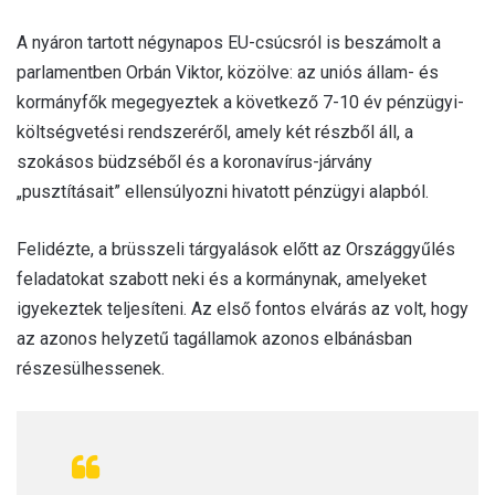
A nyáron tartott négynapos EU-csúcsról is beszámolt a
parlamentben Orbán Viktor, közölve: az uniós állam- és
kormányfők megegyeztek a következő 7-10 év pénzügyi-
költségvetési rendszeréről, amely két részből áll, a
szokásos büdzséből és a koronavírus-járvány
„pusztításait” ellensúlyozni hivatott pénzügyi alapból.
Felidézte, a brüsszeli tárgyalások előtt az Országgyűlés
feladatokat szabott neki és a kormánynak, amelyeket
igyekeztek teljesíteni. Az első fontos elvárás az volt, hogy
az azonos helyzetű tagállamok azonos elbánásban
részesülhessenek.