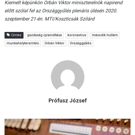
Kiemelt képünkön Orbán Viktor miniszterelnök napirend
előtt szólal fel az Országgyűlés plenáris ülésén 2020.
szeptember 21-én. MTI/Koszticsák Szilárd
Címke
gazdaság újraindítása
koronavírus
második hullám
munkahelyteremtés
Orbán Viktor
Országgyűlés
Prófusz József