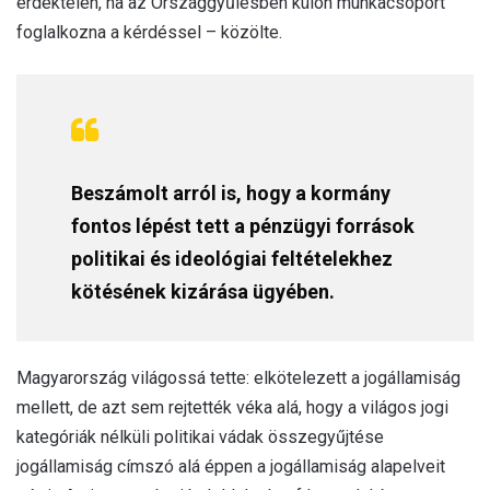
érdektelen, ha az Országgyűlésben külön munkacsoport
foglalkozna a kérdéssel – közölte.
Beszámolt arról is, hogy a kormány
fontos lépést tett a pénzügyi források
politikai és ideológiai feltételekhez
kötésének kizárása ügyében.
Magyarország világossá tette: elkötelezett a jogállamiság
mellett, de azt sem rejtették véka alá, hogy a világos jogi
kategóriák nélküli politikai vádak összegyűjtése
jogállamiság címszó alá éppen a jogállamiság alapelveit