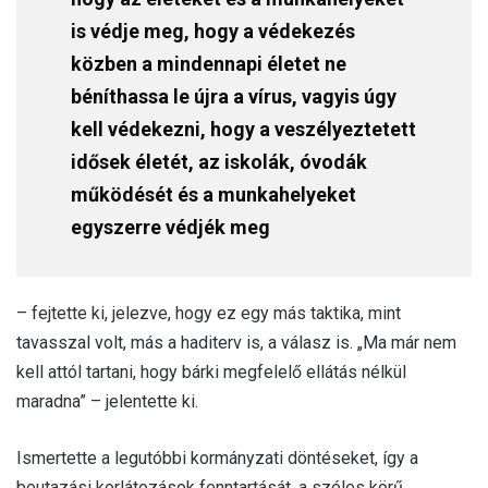
is védje meg, hogy a védekezés
közben a mindennapi életet ne
béníthassa le újra a vírus, vagyis úgy
kell védekezni, hogy a veszélyeztetett
idősek életét, az iskolák, óvodák
működését és a munkahelyeket
egyszerre védjék meg
– fejtette ki, jelezve, hogy ez egy más taktika, mint
tavasszal volt, más a haditerv is, a válasz is. „Ma már nem
kell attól tartani, hogy bárki megfelelő ellátás nélkül
maradna” – jelentette ki.
Ismertette a legutóbbi kormányzati döntéseket, így a
beutazási korlátozások fenntartását, a széles körű