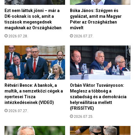
é
e
l
Ezt nem láttuk jönni – már a
Bóka János: Szégyen és
j
t
DK-soknak is sok, amit a
gyalázat, amit ma Magyar
l
S
tiszások megengednek
Péter az Országházban
e
z
maguknak az Országházban
művelt
s
ő
z
2026.07.28.
2026.07.27.
c
t
s
é
Z
s
o
p
l
r
t
i
á
o
n
Rétvári Bence: A bankok, a
Orbán Viktor Tusványoson:
r
multik, a nemzetközi cégek a
Meglesz a többség a
i
nyertesei Tisza
szabadság és a demokrácia
t
intézkedéseinek (VIDEÓ)
helyreállítása mellett
á
(FRISSÍTVE)
2026.07.27.
s
2026.07.25.
t
é
l