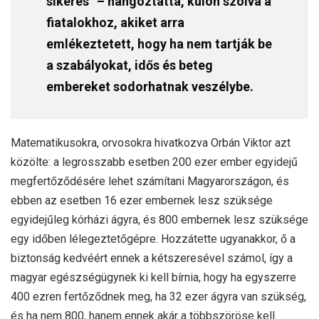
sikeres” – hangoztatta, külön szólva a
fiatalokhoz, akiket arra
emlékeztetett, hogy ha nem tartják be
a szabályokat, idős és beteg
embereket sodorhatnak veszélybe.
Matematikusokra, orvosokra hivatkozva Orbán Viktor azt
közölte: a legrosszabb esetben 200 ezer ember egyidejű
megfertőződésére lehet számítani Magyarországon, és
ebben az esetben 16 ezer embernek lesz szüksége
egyidejűleg kórházi ágyra, és 800 embernek lesz szüksége
egy időben lélegeztetőgépre. Hozzátette ugyanakkor, ő a
biztonság kedvéért ennek a kétszeresével számol, így a
magyar egészségügynek ki kell bírnia, hogy ha egyszerre
400 ezren fertőződnek meg, ha 32 ezer ágyra van szükség,
és ha nem 800, hanem ennek akár a többszöröse kell