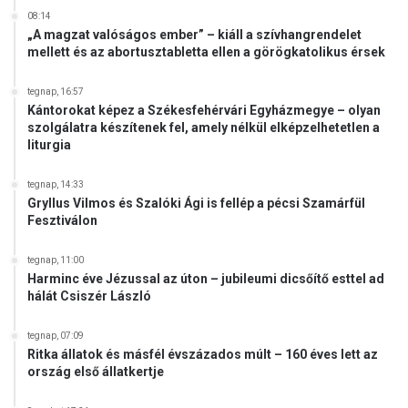
08:14
„A magzat valóságos ember” – kiáll a szívhangrendelet
mellett és az abortusztabletta ellen a görögkatolikus érsek
tegnap, 16:57
Kántorokat képez a Székesfehérvári Egyházmegye – olyan
szolgálatra készítenek fel, amely nélkül elképzelhetetlen a
liturgia
tegnap, 14:33
Gryllus Vilmos és Szalóki Ági is fellép a pécsi Szamárfül
Fesztiválon
tegnap, 11:00
Harminc éve Jézussal az úton – jubileumi dicsőítő esttel ad
hálát Csiszér László
tegnap, 07:09
Ritka állatok és másfél évszázados múlt – 160 éves lett az
ország első állatkertje