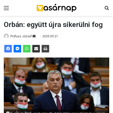
Menü
K
Orbán: együtt újra sikerülni fog
Prófusz József
S
2020.09.21.
e
n
d
a
n
e
m
a
i
l