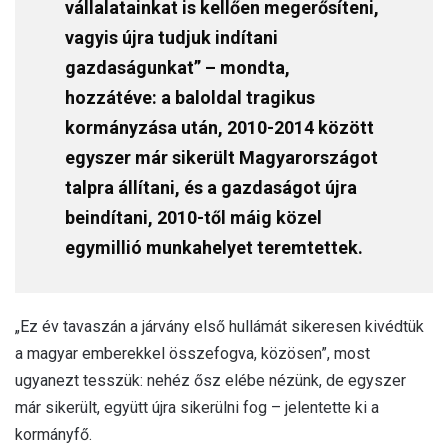
vállalatainkat is kellően megerősíteni,
vagyis újra tudjuk indítani
gazdaságunkat” – mondta,
hozzátéve: a baloldal tragikus
kormányzása után, 2010-2014 között
egyszer már sikerült Magyarországot
talpra állítani, és a gazdaságot újra
beindítani, 2010-től máig közel
egymillió munkahelyet teremtettek.
„Ez év tavaszán a járvány első hullámát sikeresen kivédtük
a magyar emberekkel összefogva, közösen”, most
ugyanezt tesszük: nehéz ősz elébe nézünk, de egyszer
már sikerült, együtt újra sikerülni fog – jelentette ki a
kormányfő.