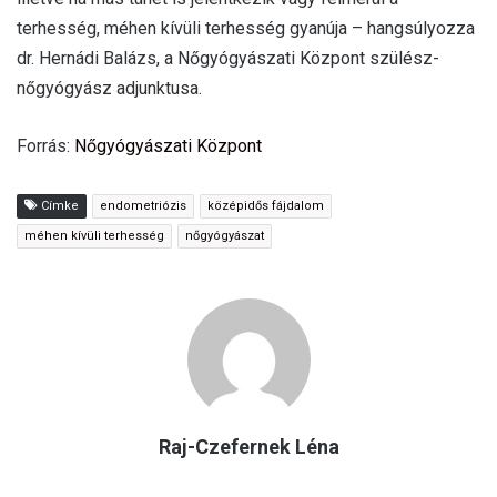
terhesség, méhen kívüli terhesség gyanúja – hangsúlyozza
dr. Hernádi Balázs, a Nőgyógyászati Központ szülész-
nőgyógyász adjunktusa.
Forrás:
Nőgyógyászati Központ
Címke
endometriózis
középidős fájdalom
méhen kívüli terhesség
nőgyógyászat
Raj-Czefernek Léna