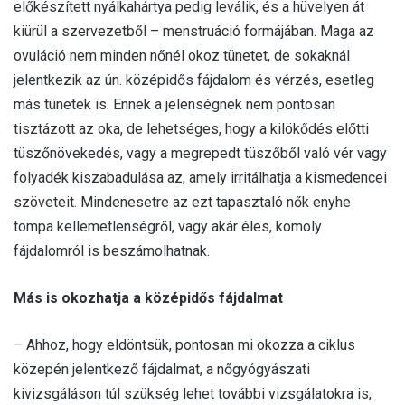
előkészített nyálkahártya pedig leválik, és a hüvelyen át
kiürül a szervezetből – menstruáció formájában. Maga az
ovuláció nem minden nőnél okoz tünetet, de sokaknál
jelentkezik az ún. középidős fájdalom és vérzés, esetleg
más tünetek is. Ennek a jelenségnek nem pontosan
tisztázott az oka, de lehetséges, hogy a kilökődés előtti
tüszőnövekedés, vagy a megrepedt tüszőből való vér vagy
folyadék kiszabadulása az, amely irritálhatja a kismedencei
szöveteit. Mindenesetre az ezt tapasztaló nők enyhe
tompa kellemetlenségről, vagy akár éles, komoly
fájdalomról is beszámolhatnak.
Más is okozhatja a középidős fájdalmat
– Ahhoz, hogy eldöntsük, pontosan mi okozza a ciklus
közepén jelentkező fájdalmat, a nőgyógyászati
kivizsgáláson túl szükség lehet további vizsgálatokra is,