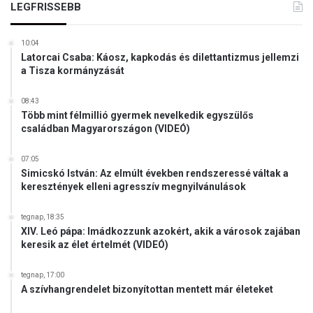
LEGFRISSEBB
E
g
y
10:04
e
Latorcai Csaba: Káosz, kapkodás és dilettantizmus jellemzi
s
a Tisza kormányzását
ü
l
08:43
t
Több mint félmillió gyermek nevelkedik egyszülős
Á
családban Magyarországon (VIDEÓ)
l
l
07:05
a
Simicskó István: Az elmúlt években rendszeressé váltak a
m
keresztények elleni agresszív megnyilvánulások
o
k
tegnap, 18:35
b
XIV. Leó pápa: Imádkozzunk azokért, akik a városok zajában
a
keresik az élet értelmét (VIDEÓ)
n
tegnap, 17:00
A szívhangrendelet bizonyítottan mentett már életeket