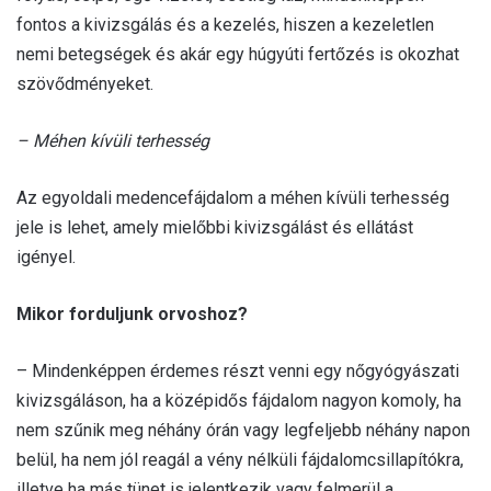
fontos a kivizsgálás és a kezelés, hiszen a kezeletlen
nemi betegségek és akár egy húgyúti fertőzés is okozhat
szövődményeket.
– Méhen kívüli terhesség
Az egyoldali medencefájdalom a méhen kívüli terhesség
jele is lehet, amely mielőbbi kivizsgálást és ellátást
igényel.
Mikor forduljunk orvoshoz?
– Mindenképpen érdemes részt venni egy nőgyógyászati
kivizsgáláson, ha a középidős fájdalom nagyon komoly, ha
nem szűnik meg néhány órán vagy legfeljebb néhány napon
belül, ha nem jól reagál a vény nélküli fájdalomcsillapítókra,
illetve ha más tünet is jelentkezik vagy felmerül a