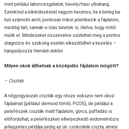
mint például laborvizsgálatok, hüvelyi/hasi ultrahang.
Ezenkívül a kikérdezésnél nagyon hasznos, ha a beteg be
tud számolni arról, pontosan mikor jelentkezik a fájdalom,
meddig tart, vannak-e más tünetek is, illetve, hogy mitől
múlik el. Mindezeket összevetve születhet meg a pontos
diagnózis és szükség esetén elkezdődhet a kezelés –
hangsúlyozza Hernádi doktor.
Milyen okok állhatnak a középidős fájdalom mögött?
– Ciszták
A nőgyógyászati ciszták egy része sokszor nem okoz
fájdalmat (például dermoid tömlő, PCOS), de például a
petefészek ciszták miatt fájdalom, görcs, puffadás is
előfordulhat, a petefészken elhelyezkedő endometriózis
jellegzetes példája pedig az ún. csokoládé ciszta, amely