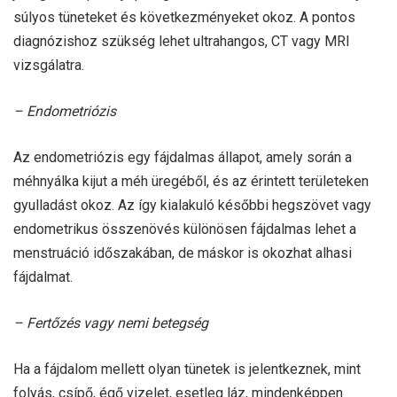
súlyos tüneteket és következményeket okoz. A pontos
diagnózishoz szükség lehet ultrahangos, CT vagy MRI
vizsgálatra.
– Endometriózis
Az endometriózis egy fájdalmas állapot, amely során a
méhnyálka kijut a méh üregéből, és az érintett területeken
gyulladást okoz. Az így kialakuló későbbi hegszövet vagy
endometrikus összenövés különösen fájdalmas lehet a
menstruáció időszakában, de máskor is okozhat alhasi
fájdalmat.
– Fertőzés vagy nemi betegség
Ha a fájdalom mellett olyan tünetek is jelentkeznek, mint
folyás, csípő, égő vizelet, esetleg láz, mindenképpen