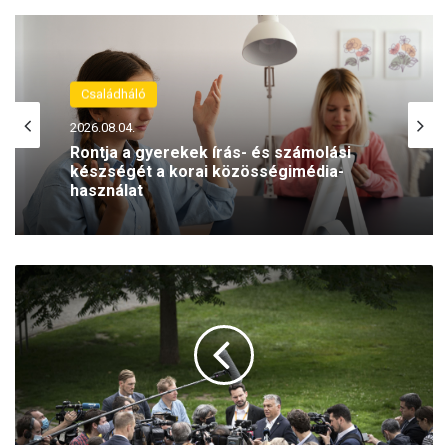
Családháló
2026.08.04.
Rontja a gyerekek írás- és számolási
készségét a korai közösségimédia-
használat
O
r
b
á
n
„
v
á
r