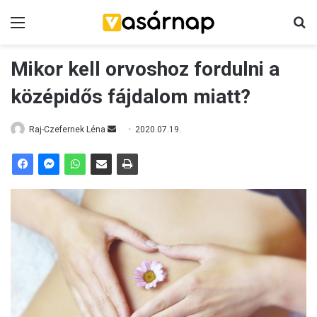
Menü
K
Mikor kell orvoshoz fordulni a
középidős fájdalom miatt?
Raj-Czefernek Léna
S
2020.07.19.
e
n
d
a
n
e
m
a
i
l