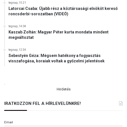
tegnap, 15:21
Latorcai Csaba: Újabb rész a köztársasági elnököt kereső
roncsderbi-sorozatban (VIDEÓ)
tegnap, 14:04
Kaszab Zoltán: Magyar Péter kurta mondata mindent
megváltoztat
tegnap, 12:34
Sebestyén Géza: Mégsem hatékony a fogyasztás
visszafogása, koraiak voltak a győzelmi jelentések
.
Hirdetés
IRATKOZZON FEL A HÍRLEVELÜNKRE!
Email