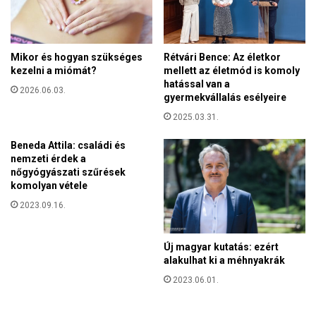
l
u
i
s
k
o
a
Mikor és hogyan szükséges
Rétvári Bence: Az életkor
k
z
kezelni a miómát?
mellett az életmód is komoly
e
o
hatással van a
l
2026.06.03.
l
gyermekvállalás esélyeire
l
a
e
2025.03.31.
s
n
z
Beneda Attila: családi és
i
l
nemzeti érdek a
t
a
nőgyógyászati szűrések
á
p
komolyan vétele
m
o
a
2023.09.16.
k
d
á
Új magyar kutatás: ezért
s
alakulhat ki a méhnyakrák
o
k
2023.06.01.
a
z