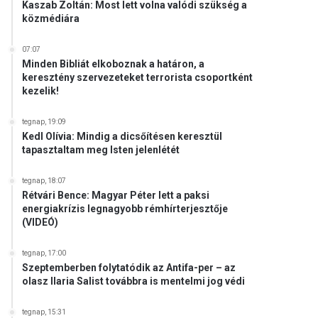
Kaszab Zoltán: Most lett volna valódi szükség a
közmédiára
07:07
Minden Bibliát elkoboznak a határon, a
keresztény szervezeteket terrorista csoportként
kezelik!
tegnap, 19:09
Kedl Olívia: Mindig a dicsőítésen keresztül
tapasztaltam meg Isten jelenlétét
tegnap, 18:07
Rétvári Bence: Magyar Péter lett a paksi
energiakrízis legnagyobb rémhírterjesztője
(VIDEÓ)
tegnap, 17:00
Szeptemberben folytatódik az Antifa-per – az
olasz Ilaria Salist továbbra is mentelmi jog védi
tegnap, 15:31