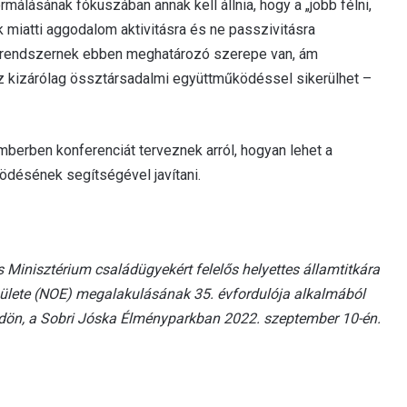
ormálásának fókuszában annak kell állnia, hogy a „jobb félni,
 miatti aggodalom aktivitásra és ne passzivitásra
órendszernek ebben meghatározó szerepe van, ám
az kizárólag össztársadalmi együttműködéssel sikerülhet –
emberben konferenciát terveznek arról, hogyan lehet a
désének segítségével javítani.
s Minisztérium családügyekért felelős helyettes államtitkára
lete (NOE) megalakulásának 35. évfordulója alkalmából
dön, a Sobri Jóska Élményparkban 2022. szeptember 10-én.