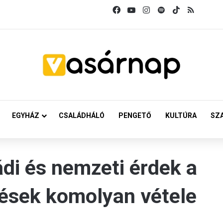
Facebook
YouTube
Instagram
Spotify
TikTok
RSS
EGYHÁZ
CSALÁDHÁLÓ
PENGETŐ
KULTÚRA
SZ
ádi és nemzeti érdek a
ések komolyan vétele