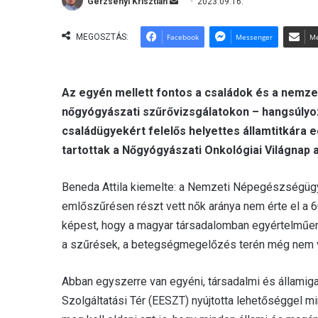
Gerzsenyi Krisztián
S
2023.09.16.
e
n
MEGOSZTÁS:
Facebook
Messenger
Me
d
a
n
Az egyén mellett fontos a családok és a nemzet
e
nőgyógyászati szűrővizsgálatokon – hangsúlyoz
m
családügyekért felelős helyettes államtitkára
a
tartottak a Nőgyógyászati Onkológiai Világnap 
i
l
Beneda Attila kiemelte: a Nemzeti Népegészségügyi
emlőszűrésen részt vett nők aránya nem érte el a 6
képest, hogy a magyar társadalomban egyértelműe
a szűrések, a betegségmegelőzés terén még nem v
Abban egyszerre van egyéni, társadalmi és államig
Szolgáltatási Tér (EESZT) nyújtotta lehetőséggel mi