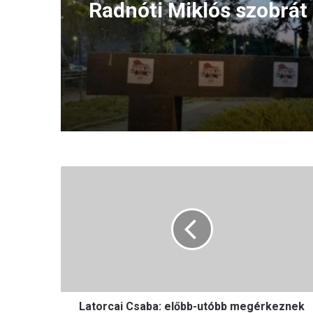
Radnóti Miklós szobrát
szerbiai Borban
L
a
t
o
r
c
a
i
C
Latorcai Csaba: előbb-utóbb megérkeznek
s