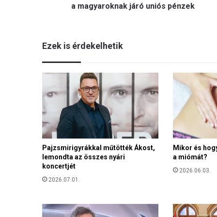
a
a magyaroknak járó uniós pénzek
b
a
:
Ezek is érdekelhetik
e
l
ő
b
b
-
u
t
ó
b
Pajzsmirigyrákkal műtötték Ákost,
Mikor és hog
b
lemondta az összes nyári
a miómát?
m
koncertjét
e
2026.06.03.
g
2026.07.01.
é
r
k