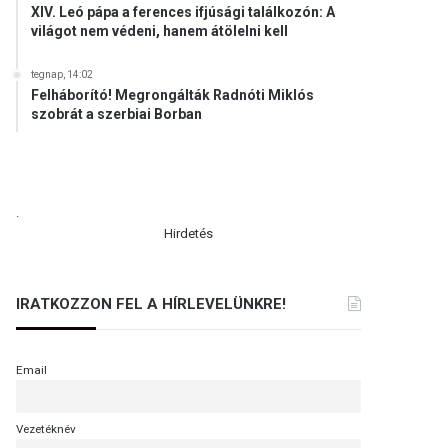
XIV. Leó pápa a ferences ifjúsági találkozón: A
világot nem védeni, hanem átölelni kell
tegnap, 14:02
Felháborító! Megrongálták Radnóti Miklós
szobrát a szerbiai Borban
.
Hirdetés
IRATKOZZON FEL A HÍRLEVELÜNKRE!
Email
Vezetéknév