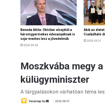
e
z
n
e
k
a
Beneda Attila: Október elsejétől a
Akik az élete
m
háromgyermekes édesanyáknak is
Családháló díj
a
szja-mentes lesz a jövedelmük
g
2025.09.21.
y
2025.09.26.
a
r
o
k
n
a
k
j
á
r
ó
u