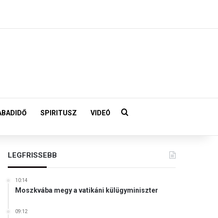
Keresés:
ABADIDŐ
SPIRITUSZ
VIDEÓ
LEGFRISSEBB
10:14
Moszkvába megy a vatikáni külügyminiszter
09:12