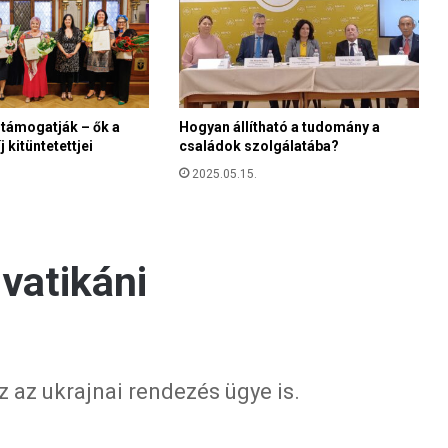
t támogatják – ők a
Hogyan állítható a tudomány a
 kitüntetettjei
családok szolgálatába?
2025.05.15.