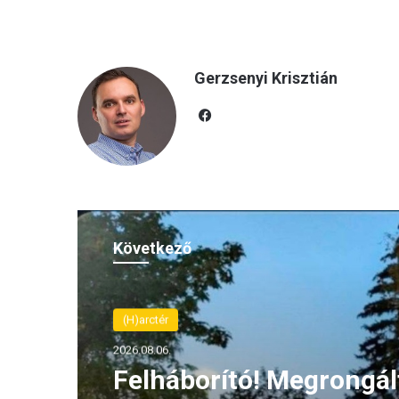
Gerzsenyi Krisztián
Fac
eb
oo
k
Következő
(H)arctér
2026.08.06.
Felháborító! Megrongál