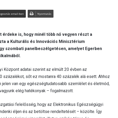
gosztás email-ben
Nyomtatás
 érdeke is, hogy minél több nő vegyen részt a
ta a Kulturális és Innovációs Minisztérium
 egy szombati panelbeszélgetésen, amelyet Egerben
alkalmából.
 Központ adatai szerint az elmúlt 20 évben az
0 százalékot, sőt ez mostanra 40 százalék alá esett. Ahhoz
n jelen van egy egészségtudatosabb szemlélet és életmód,
agyunk elég hatékonyak – fogalmazott.
azgatási felelősség, hogy az Elektronikus Egészségügyi
ndenki éljen és az betöltse rendeltetését – közölte. Így