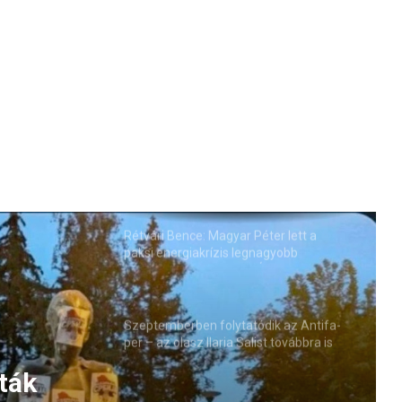
Rétvári Bence: Magyar Péter lett a
paksi energiakrízis legnagyobb
rémhírterjesztője (VIDEÓ)
Szeptemberben folytatódik az Antifa-
per – az olasz Ilaria Salist továbbra is
mentelmi jog védi
ták