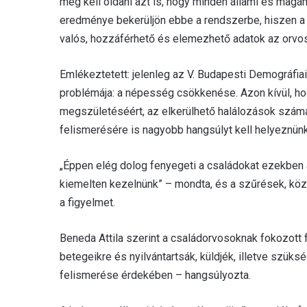
meg kell oldani azt is, hogy minden állami és magá
eredménye bekerüljön ebbe a rendszerbe, hiszen a s
valós, hozzáférhető és elemezhető adatok az orvos
Emlékeztetett: jelenleg az V. Budapesti Demográfiai
problémája: a népesség csökkenése. Azon kívül, h
megszületéséért, az elkerülhető halálozások szám
felismerésére is nagyobb hangsúlyt kell helyeznün
„Éppen elég dolog fenyegeti a családokat ezekben 
kiemelten kezelnünk” – mondta, és a szűrések, köz
a figyelmet.
Beneda Attila szerint a családorvosoknak fokozott 
betegeikre és nyilvántartsák, küldjék, illetve szük
felismerése érdekében – hangsúlyozta.