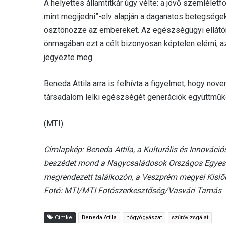
A helyettes államtitkár úgy vélte: a jövő szemléletf
mint megijedni”-elv alapján a daganatos betegségek
ösztönözze az embereket. Az egészségügyi ellát
önmagában ezt a célt bizonyosan képtelen elérni, 
jegyezte meg.
Beneda Attila arra is felhívta a figyelmet, hogy nov
társadalom lelki egészségét generációk együttműkö
(MTI)
Címlapkép: Beneda Attila, a Kulturális és Innováció
beszédet mond a Nagycsaládosok Országos Egyesü
megrendezett találkozón, a Veszprém megyei Kislõ
Fotó: MTI/MTI Fotószerkesztőség/Vasvári Tamás
Címke
Beneda Attila
nőgyógyászat
szűrővizsgálat