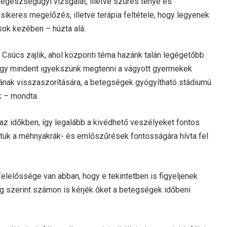
negészségügyi vizsgálat, illetve szűrés ténye és
ikeres megelőzés, illetve terápia feltétele, hogy legyenek
ok kezében – húzta alá.
 Csúcs zajlik, ahol központi téma hazánk talán legégetőbb
ogy mindent igyekszünk megtenni a vágyott gyermekek
ának visszaszorítására, a betegségek gyógyítható stádiumú
k – mondta.
az időkben, így legalább a kivédhető veszélyeket fontos
tük a méhnyakrák- és emlőszűrések fontosságára hívta fel
felelőssége van abban, hogy e tekintetben is figyeljenek
ség szerint számon is kérjék őket a betegségek időbeni