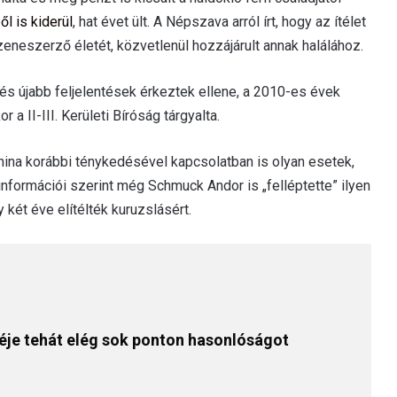
l is kiderül
, hat évet ült. A Népszava arról írt, hogy az ítélet
eneszerző életét, közvetlenül hozzájárult annak halálához.
és újabb feljelentések érkeztek ellene, a 2010-es évek
r a II-III. Kerületi Bíróság tárgyalta.
ina korábbi ténykedésével kapcsolatban is olyan esetek,
formációi szerint még Schmuck Andor is „felléptette” ilyen
 két éve elítélték kuruzslásért.
éje tehát elég sok ponton hasonlóságot