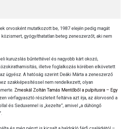
nek orvosként mutatkozott be, 1987 elején pedig magát
 közismert, gyógyíthatatlan beteg zeneszerzőt, aki nem
beli kuruzslás bűntettével és nagyobb kárt okozó,
közokirathamisítás, illetve foglalkozás körében elkövetett
 az ügyész. A hatóság szerint Deáki Márta a zeneszerző
hez szakképesítéssel nem rendelkezett, olyan
smerte.
Zmeskál Zoltán Tamás Mentőből a pulpitusra – Egy
n vérfagyasztó részleteit feltárva azt írja, az álorvosnő a
lal és Seduxennel is „kezelte”, amivel „a dühöngő
.
álta és még pénzt is kicsalt a haldokló férfi családjától –