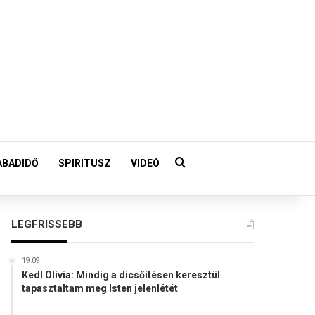
Keresés:
ABADIDŐ
SPIRITUSZ
VIDEÓ
LEGFRISSEBB
19:09
Kedl Olívia: Mindig a dicsőítésen keresztül
tapasztaltam meg Isten jelenlétét