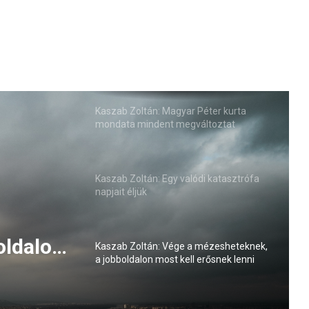
Kaszab Zoltán: Magyar Péter kurta
mondata mindent megváltoztat
Kaszab Zoltán: Egy valódi katasztrófa
napjait éljük
 meg az
ön?
Kaszab Zoltán: Vége a mézesheteknek,
a jobboldalon most kell erősnek lenni