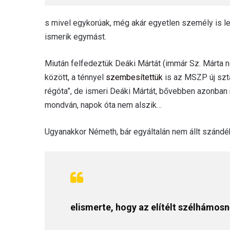
s mivel egykorúak, még akár egyetlen személy is l
ismerik egymást.
Miután felfedeztük Deáki Mártát (immár Sz. Márta n
között, a ténnyel
szembesítettük
is az MSZP új sztá
régóta”, de ismeri Deáki Mártát, bővebben azonban n
mondván, napok óta nem alszik…
Ugyanakkor Németh, bár egyáltalán nem állt szándé
elismerte, hogy az elítélt szélhámos