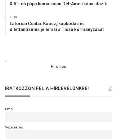
XIV. Leó pápa hamarosan Dél-Amerikába utazik
10:04
Latorcai Csaba: Káosz, kapkodás és
dilettantizmus jellemzi a Tisza kormányzását
.
Hirdetés
IRATKOZZON FEL A HÍRLEVELÜNKRE!
Email
Vezetéknév