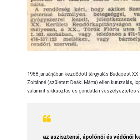
1988 januárjában kezdődött tárgyalás Budapest XX-
Zoltánné (született Deáki Márta) ellen kuruzslás, lo
valamint sikkasztás és gondatlan veszélyeztetés vé
az aszisztensi, ápolónői és védőnői 