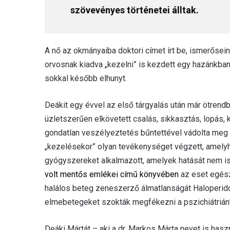
szövevényes történetei álltak.
A nő az okmányaiba doktori címet írt be, ismerősei
orvosnak kiadva „kezelni” is kezdett egy hazánkban
sokkal később elhunyt.
Deákit egy évvel az első tárgyalás után már ötrend
üzletszerűen elkövetett csalás, sikkasztás, lopás, 
gondatlan veszélyeztetés bűntettével vádolta meg
„kezelésekor” olyan tevékenységet végzett, amely
gyógyszereket alkalmazott, amelyek hatását nem i
volt mentős emlékei című könyvében
az eset egésze
halálos beteg zeneszerző álmatlanságát Haloperidol
elmebetegeket szokták megfékezni a pszichiátrián”
Deáki Mártát – aki a dr. Markos Márta nevet is haszn