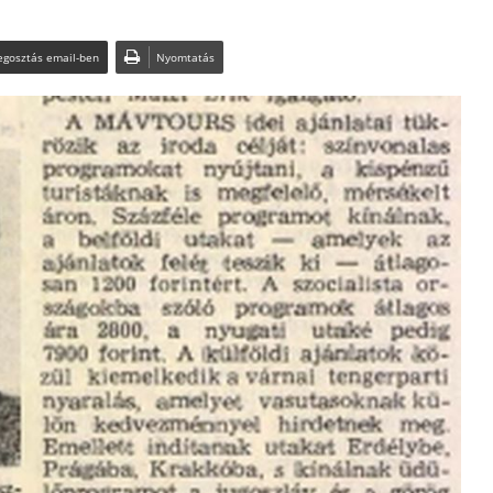
gosztás email-ben
Nyomtatás