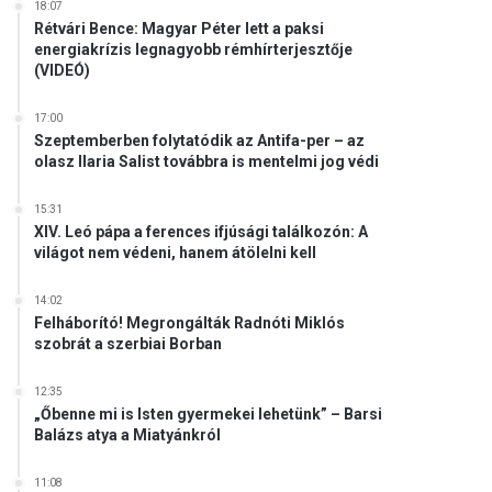
18:07
Rétvári Bence: Magyar Péter lett a paksi
energiakrízis legnagyobb rémhírterjesztője
(VIDEÓ)
17:00
Szeptemberben folytatódik az Antifa-per – az
olasz Ilaria Salist továbbra is mentelmi jog védi
15:31
XIV. Leó pápa a ferences ifjúsági találkozón: A
világot nem védeni, hanem átölelni kell
14:02
Felháborító! Megrongálták Radnóti Miklós
szobrát a szerbiai Borban
12:35
„Őbenne mi is Isten gyermekei lehetünk” – Barsi
Balázs atya a Miatyánkról
11:08