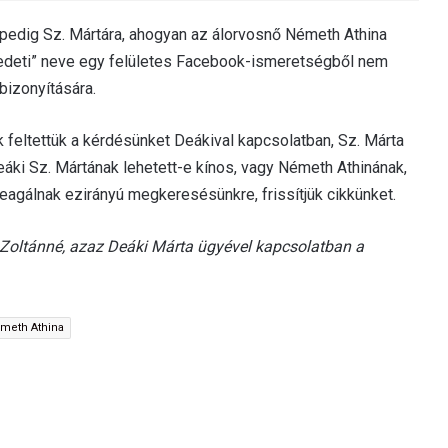
pedig Sz. Mártára, ahogyan az álorvosnő Németh Athina
redeti” neve egy felületes Facebook-ismeretségből nem
bizonyítására.
feltettük a kérdésünket Deákival kapcsolatban, Sz. Márta
Deáki Sz. Mártának lehetett-e kínos, vagy Németh Athinának,
eagálnak ezirányú megkeresésünkre, frissítjük cikkünket.
 Zoltánné, azaz Deáki Márta ügyével kapcsolatban a
meth Athina