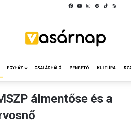
Facebook
YouTube
Instagram
Spotify
TikTok
RSS
EGYHÁZ
CSALÁDHÁLÓ
PENGETŐ
KULTÚRA
SZ
 MSZP álmentőse és a
orvosnő