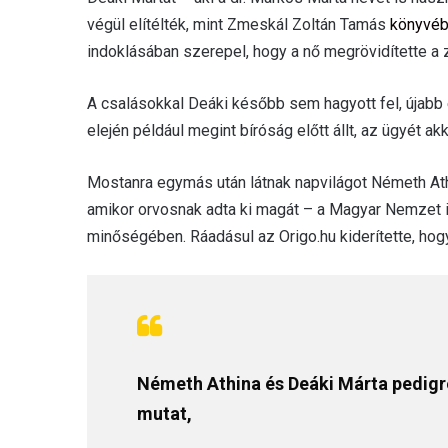
végül elítélték, mint Zmeskál Zoltán Tamás
könyvébő
indoklásában szerepel, hogy a nő megrövidítette a z
A csalásokkal Deáki később sem hagyott fel, újabb 
elején például megint bíróság előtt állt, az ügyét akko
Mostanra egymás után látnak napvilágot Németh Ath
amikor orvosnak adta ki magát – a Magyar Nemzet in
minőségében. Ráadásul az Origo.hu kiderítette, hogy
Németh Athina és Deáki Márta pedigr
mutat,