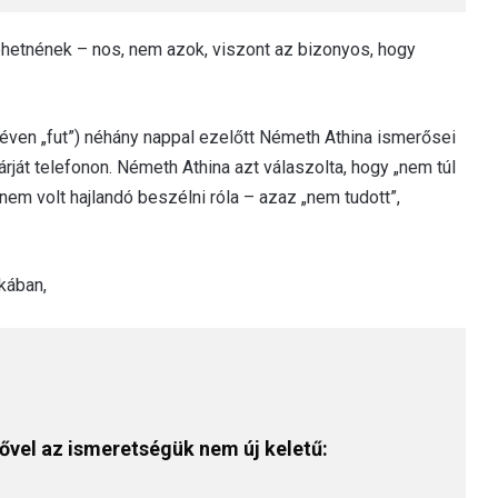
ehetnének – nos, nem azok, viszont az bizonyos, hogy
éven „fut”) néhány nappal ezelőtt Németh Athina ismerősei
rját telefonon. Németh Athina azt válaszolta, hogy „nem túl
em volt hajlandó beszélni róla – azaz „nem tudott”,
kában,
nővel az ismeretségük nem új keletű: