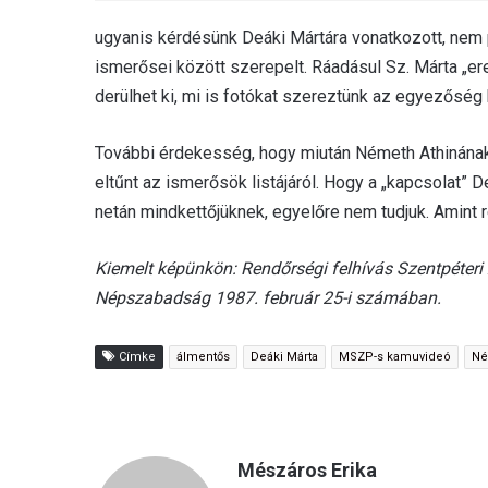
ugyanis kérdésünk Deáki Mártára vonatkozott, nem 
ismerősei között szerepelt. Ráadásul Sz. Márta „e
derülhet ki, mi is fotókat szereztünk az egyezőség 
További érdekesség, hogy miután Németh Athinának 
eltűnt az ismerősök listájáról. Hogy a „kapcsolat” 
netán mindkettőjüknek, egyelőre nem tudjuk. Amint r
Kiemelt képünkön: Rendőrségi felhívás Szentpéteri
Népszabadság 1987. február 25-i számában.
Címke
álmentős
Deáki Márta
MSZP-s kamuvideó
Né
Mészáros Erika