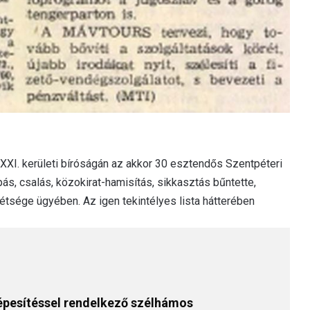
XXI. kerületi bíróságán az akkor 30 esztendős Szentpéteri
pás, csalás, közokirat-hamisítás, sikkasztás bűntette,
tsége ügyében. Az igen tekintélyes lista hátterében
képesítéssel rendelkező szélhámos