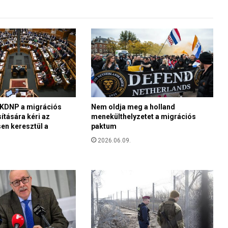
k
o
l
á
k
b
a
n
a KDNP a migrációs
Nem oldja meg a holland
ítására kéri az
menekülthelyzetet a migrációs
en keresztül a
paktum
2026.06.09.