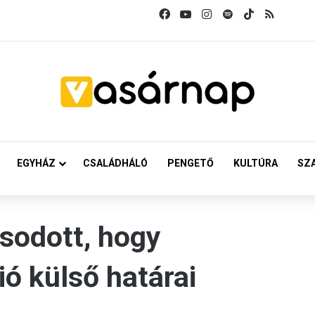
Facebook
YouTube
Instagram
Spotify
TikTok
RSS
EGYHÁZ
CSALÁDHÁLÓ
PENGETŐ
KULTÚRA
SZ
sodott, hogy
ó külső határai