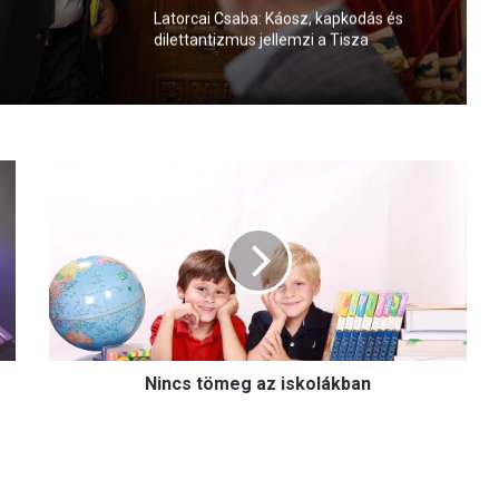
Latorcai Csaba: Káosz, kapkodás és
dilettantizmus jellemzi a Tisza
kormányzását
N
i
n
c
s
t
ö
m
e
Nincs tömeg az iskolákban
g
a
z
i
s