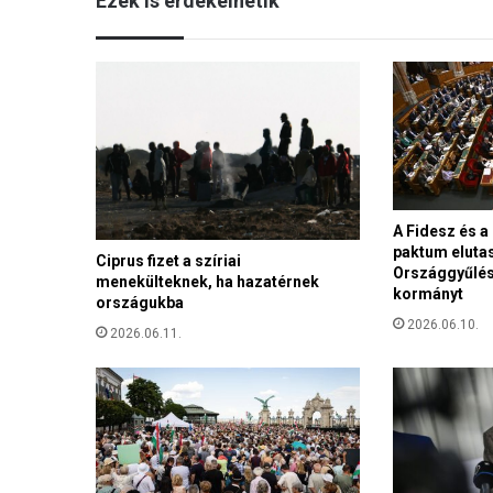
Ezek is érdekelhetik
a
k
:
K
é
t
k
e
d
ő
A Fidesz és 
e
paktum elutas
m
Ciprus fizet a szíriai
Országgyűlés
b
menekülteknek, ha hazatérnek
kormányt
e
országukba
r
2026.06.10.
2026.06.11.
v
a
g
y
o
k
e