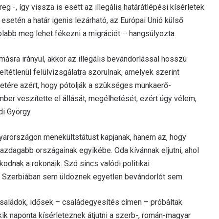
eg -, így vissza is esett az illegális határátlépési kísérletek
 esetén a határ igenis lezárható, az Európai Unió külső
olabb meg lehet fékezni a migrációt – hangsúlyozta.
 másra irányul, akkor az illegális bevándorlással hosszú
ltétlenül felülvizsgálatra szorulnak, amelyek szerint
ületére azért, hogy pótolják a szükséges munkaerő-
mber veszítette el állását, megélhetését, ezért úgy vélem,
i György.
arországon menekültstátust kapjanak, hanem az, hogy
azdagabb országainak egyikébe. Oda kívánnak eljutni, ahol
odnak a rokonaik. Szó sincs valódi politikai
 Szerbiában sem üldöznek egyetlen bevándorlót sem.
 családok, idősek – családegyesítés címen – próbáltak
– akik naponta kísérleteznek átjutni a szerb-, román-magyar