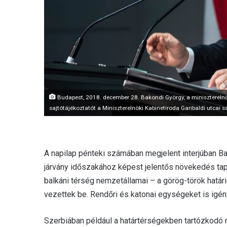
Budapest, 2018. december 28. Bakondi György, a miniszterelnök
sajtótájékoztatót a Miniszterelnöki Kabinetiroda Garibaldi utcai
A napilap pénteki számában megjelent interjúban Bak
járvány időszakához képest jelentős növekedés ta
balkáni térség nemzetállamai – a görög-török határi
vezettek be. Rendőri és katonai egységeket is igén
Szerbiában például a határtérségekben tartózkodó m