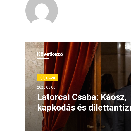
Következő
(H)arctér
2026.08.06.
Latorcai Csaba: Káosz,
kapkodás és dilettanti
jellemzi a Tisza kormá