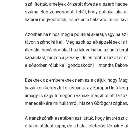
szállították, amelyek őrizetét átvette a szerb hadser
száma. Bebizonyosodott tehát, hogy politikai akarat
határai megvédhetők, és az unió határától minél táv
Azonban ha nincs meg a politikai akarat, vagy ha az
távon számolni kell. Még azok az elképzelések is fe
illegális bevándorlókat hoztak volna be az unió ter
kapacitást, hiszen a járvány idején több százezer e
elsősorban róluk kell gondoskodni – mondta Bakond
Ezeknek az embereknek nem az a céljuk, hogy Magy
hazánkon keresztül eljussanak az Európai Unió legg
amúgy is nagy tömegben vannak már, ahol ott tartózk
menedékkérelmi hullámról, hiszen Görögországban,
A tranzitzónák esetében azt láttuk, hogy javarészt
oltalmi státust kapni, de a fiatal, életerős férfiak 