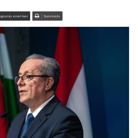
gosztás email-ben
Nyomtatás