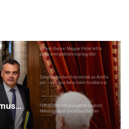
Rétvári Bence: Magyar Péter lett a
paksi energiakrízis legnagyobb
rémhírterjesztője (VIDEÓ)
Szeptemberben folytatódik az Antifa-
per – az olasz Ilaria Salist továbbra is
mentelmi jog védi
zmus
Felháborító! Megrongálták Radnóti
Miklós szobrát a szerbiai Borban
nyzását