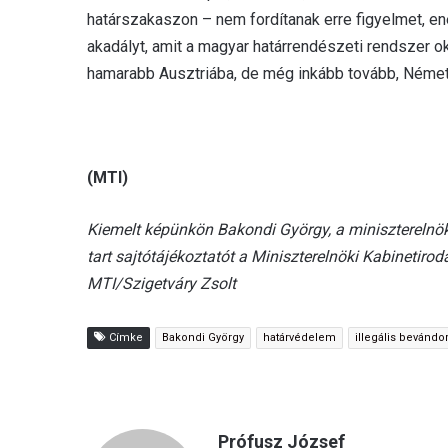
határszakaszon – nem fordítanak erre figyelmet, en
akadályt, amit a magyar határrendészeti rendszer
hamarabb Ausztriába, de még inkább tovább, Németo
(MTI)
Kiemelt képünkön Bakondi György, a miniszterelnök 
tart sajtótájékoztatót a Miniszterelnöki Kabinetiro
MTI/Szigetváry Zsolt
Címke
Bakondi György
határvédelem
illegális bevándo
Prófusz József