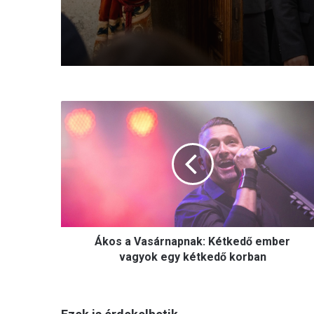
Á
k
o
s
a
V
a
s
á
Ákos a Vasárnapnak: Kétkedő ember
r
n
vagyok egy kétkedő korban
a
p
n