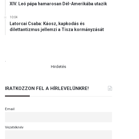
XIV. Leó pápa hamarosan Dél-Amerikába utazik
10:04
Latorcai Csaba: Káosz, kapkodás és
dilettantizmus jellemzi a Tisza kormányzását
.
Hirdetés
IRATKOZZON FEL A HÍRLEVELÜNKRE!
Email
Vezetéknév