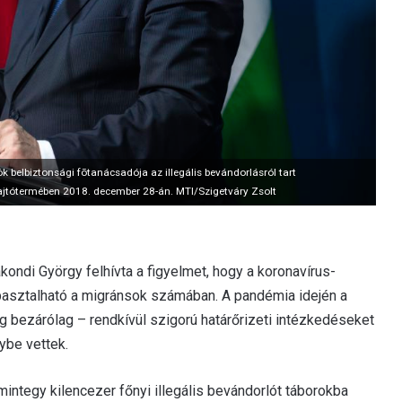
 belbiztonsági fõtanácsadója az illegális bevándorlásról tart
 sajtótermében 2018. december 28-án. MTI/Szigetváry Zsolt
ondi György felhívta a figyelmet, hogy a koronavírus-
pasztalható a migránsok számában. A pandémia idején a
g bezárólag – rendkívül szigorú határőrizeti intézkedéseket
ybe vettek.
integy kilencezer főnyi illegális bevándorlót táborokba