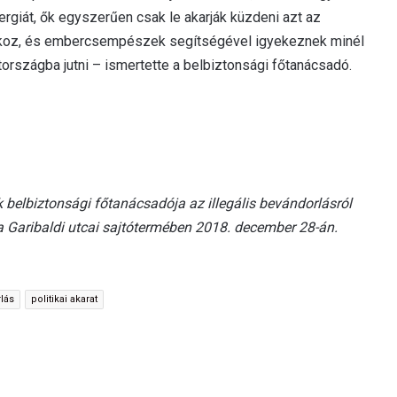
ergiát, ők egyszerűen csak le akarják küzdeni azt az
 okoz, és embercsempészek segítségével igyekeznek minél
rszágba jutni – ismertette a belbiztonsági főtanácsadó.
belbiztonsági főtanácsadója az illegális bevándorlásról
da Garibaldi utcai sajtótermében 2018. december 28-án.
rlás
politikai akarat