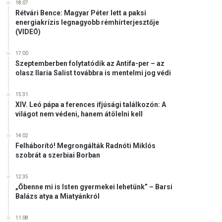
18:07
Rétvári Bence: Magyar Péter lett a paksi
energiakrízis legnagyobb rémhírterjesztője
(VIDEÓ)
17:00
Szeptemberben folytatódik az Antifa-per – az
olasz Ilaria Salist továbbra is mentelmi jog védi
15:31
XIV. Leó pápa a ferences ifjúsági találkozón: A
világot nem védeni, hanem átölelni kell
14:02
Felháborító! Megrongálták Radnóti Miklós
szobrát a szerbiai Borban
12:35
„Őbenne mi is Isten gyermekei lehetünk” – Barsi
Balázs atya a Miatyánkról
11:08