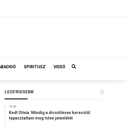
Keresés:
ABADIDŐ
SPIRITUSZ
VIDEÓ
LEGFRISSEBB
19:09
Kedl Olívia: Mindig a dicsőítésen keresztül
tapasztaltam meg Isten jelenlétét