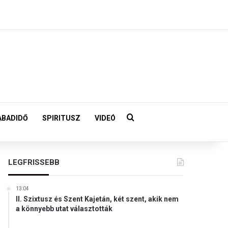
Keresés:
ABADIDŐ
SPIRITUSZ
VIDEÓ
LEGFRISSEBB
13:04
II. Szixtusz és Szent Kajetán, két szent, akik nem
a könnyebb utat választották