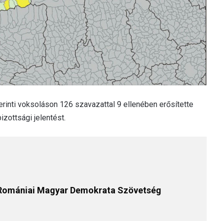
inti voksoláson 126 szavazattal 9 ellenében erősítette
zottsági jelentést.
 Romániai Magyar Demokrata Szövetség