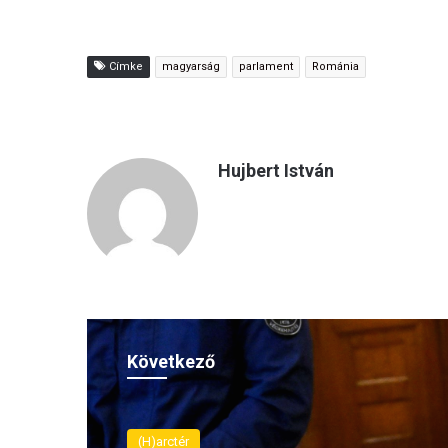
Címke
magyarság
parlament
Románia
Hujbert István
Következő
(H)arctér