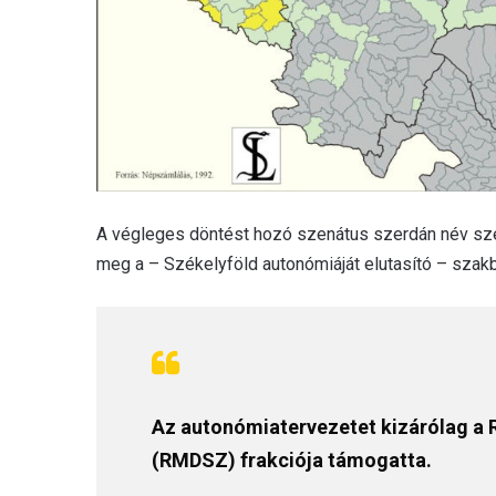
A végleges döntést hozó szenátus szerdán név szer
meg a – Székelyföld autonómiáját elutasító – szakbi
Az autonómiatervezetet kizárólag a
(RMDSZ) frakciója támogatta.