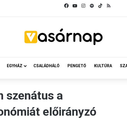
Facebook
YouTube
Instagram
Spotify
TikTok
RSS
EGYHÁZ
CSALÁDHÁLÓ
PENGETŐ
KULTÚRA
SZ
n szenátus a
onómiát előirányzó