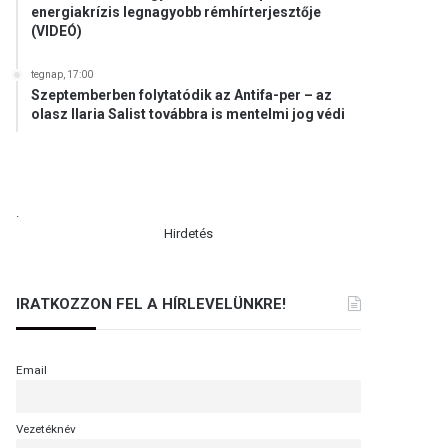
energiakrízis legnagyobb rémhírterjesztője
(VIDEÓ)
tegnap, 17:00
Szeptemberben folytatódik az Antifa-per – az
olasz Ilaria Salist továbbra is mentelmi jog védi
.
Hirdetés
IRATKOZZON FEL A HÍRLEVELÜNKRE!
Email
Vezetéknév