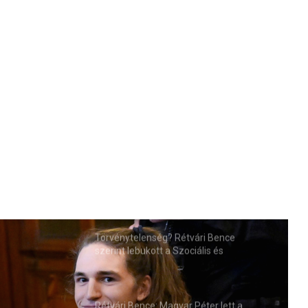
Törvénytelenség? Rétvári Bence
szerint lebukott a Szociális és
Családügyi Minisztérium
Rétvári Bence: Magyar Péter lett a