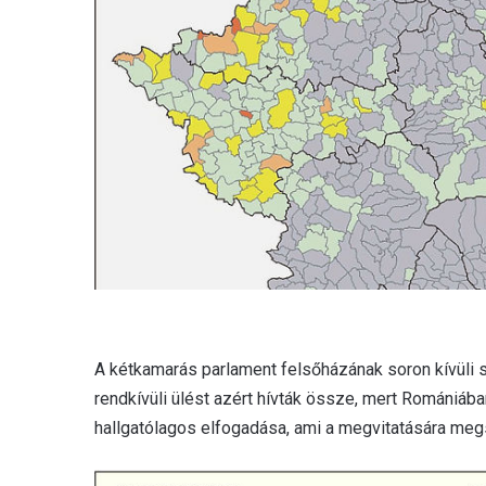
A kétkamarás parlament felsőházának soron kívüli s
rendkívüli ülést azért hívták össze, mert Romániában
hallgatólagos elfogadása, ami a megvitatására megsz