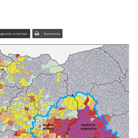
gosztás email-ben
Nyomtatás