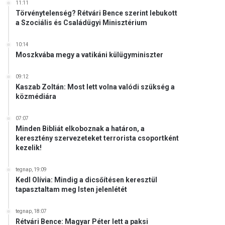
11:11
Törvénytelenség? Rétvári Bence szerint lebukott
a Szociális és Családügyi Minisztérium
10:14
Moszkvába megy a vatikáni külügyminiszter
09:12
Kaszab Zoltán: Most lett volna valódi szükség a
közmédiára
07:07
Minden Bibliát elkoboznak a határon, a
keresztény szervezeteket terrorista csoportként
kezelik!
tegnap, 19:09
Kedl Olívia: Mindig a dicsőítésen keresztül
tapasztaltam meg Isten jelenlétét
tegnap, 18:07
Rétvári Bence: Magyar Péter lett a paksi